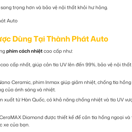
sang trọng hơn và bảo vệ nội thất khỏi hư hỏng.
ợc Dùng Tại Thành Phát Auto
òng
phim cách nhiệt
cao cấp như:
ao cấp nhất, giúp cản tia UV lên đến 99%, bảo vệ nội thất
ano Ceramic, phim Inmax giúp giảm nhiệt, chống tia hồng
ng của ánh sáng và nhiệt.
 xuất từ Hàn Quốc, có khả năng chống nhiệt và tia UV vượt
eraMAX Diamond được thiết kế để cản tia hồng ngoại và 
ếc xe của bạn.