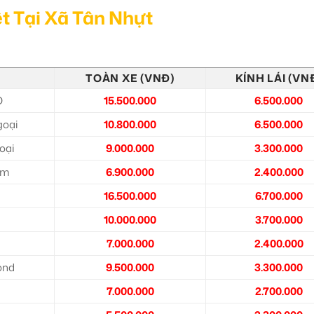
t Tại Xã Tân Nhựt
TOÀN XE (VNĐ)
KÍNH LÁI (VN
O
15.500.000
6.500.000
goại
10.800.000
6.500.000
oại
9.000.000
3.300.000
ệm
6.900.000
2.400.000
16.500.000
6.700.000
10.000.000
3.700.000
7.000.000
2.400.000
ond
9.500.000
3.300.000
7.000.000
2.700.000