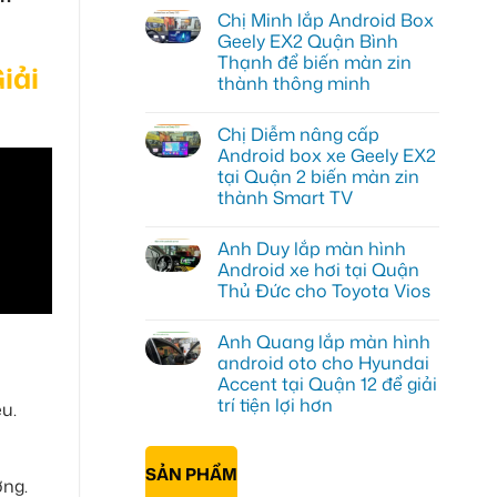
có
Chị Minh lắp Android Box
bình
luận
Geely EX2 Quận Bình
ở
Thạnh để biến màn zin
Chị
iải
Thư
thành thông minh
lắp
Android
Không
box
có
Chị Diễm nâng cấp
xe
bình
Geely
luận
Android box xe Geely EX2
ở
EX2
tại Quận 2 biến màn zin
Chị
tại
Minh
Quận
thành Smart TV
lắp
7
Android
Không
để
Box
có
xem
Anh Duy lắp màn hình
Geely
bình
bản
EX2
luận
đồ,
Android xe hơi tại Quận
ở
Quận
YouTube
Thủ Đức cho Toyota Vios
Chị
Bình
tiện
Diễm
Thạnh
lợi
Không
nâng
để
hơn
có
cấp
biến
Anh Quang lắp màn hình
bình
Android
màn
luận
android oto cho Hyundai
box
zin
ở
xe
thành
Accent tại Quận 12 để giải
Anh
Geely
thông
Duy
trí tiện lợi hơn
u.
EX2
minh
lắp
tại
màn
Không
Quận
hình
có
2
Android
bình
biến
SẢN PHẨM
xe
luận
màn
ơng.
ở
hơi
zin