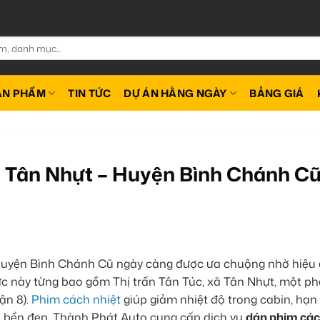
ẢN PHẨM
TIN TỨC
DỰ ÁN HẰNG NGÀY
BẢNG GIÁ
ã Tân Nhựt – Huyện Bình Chánh C
 huyện Bình Chánh Cũ ngày càng được ưa chuộng nhờ hiệu
vực này từng bao gồm Thị trấn Tân Túc, xã Tân Nhựt, một p
ận 8).
Phim cách nhiệt
giúp giảm nhiệt độ trong cabin, hạn
uôn bền đẹp. Thành Phát Auto cung cấp dịch vụ
dán phim cá