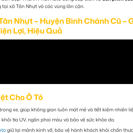
 tại xã Tân Nhựt và các vùng lân cận.
Tân Nhựt – Huyện Bình Chánh Cũ – G
iện Lợi, Hiệu Quả
iệt Cho Ô Tô
rong xe, giúp không gian luôn mát mẻ và tiết kiệm nhiên liệ
 khỏi tia UV, ngăn phai màu và bảo vệ sức khỏe da.
oto
giữ lại mảnh kính vỡ, bảo vệ hành khách khỏi chấn thư