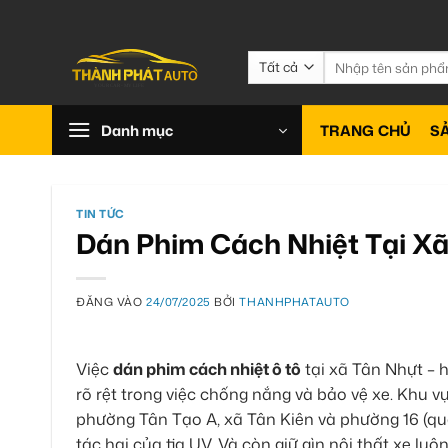
Bỏ
qua
nội
Tìm
kiếm:
dung
Danh mục
TRANG CHỦ
S
TIN TỨC
Dán Phim Cách Nhiệt Tại X
ĐĂNG VÀO
24/07/2025
BỞI
THANHPHATAUTO
Việc
dán phim cách nhiệt ô tô
tại xã Tân Nhựt –
rõ rệt trong việc chống nắng và bảo vệ xe. Khu 
phường Tân Tạo A, xã Tân Kiên và phường 16 (qu
tác hại của tia UV. Và còn giữ gìn nội thất xe l