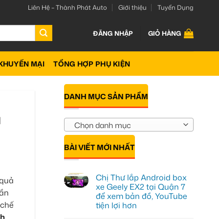
Liên Hệ – Thành Phát Auto
Giới thiệu
Tuyển Dụng
ĐĂNG NHẬP
GIỎ HÀNG
KHUYẾN MẠI
TỔNG HỢP PHỤ KIỆN
DANH MỤC SẢN PHẨM
ũ
Chọn danh mục
BÀI VIẾT MỚI NHẤT
Chị Thư lắp Android box
 quả
xe Geely EX2 tại Quận 7
hần
để xem bản đồ, YouTube
 chế
tiện lợi hơn
ch
Không