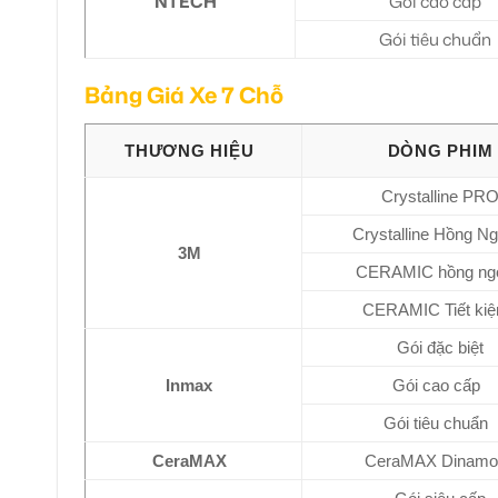
NTECH
Gói cao cấp
Gói tiêu chuẩn
Bảng Giá Xe 7 Chỗ
THƯƠNG HIỆU
DÒNG PHIM
Crystalline PR
Crystalline Hồng Ng
3M
CERAMIC hồng ng
CERAMIC Tiết ki
Gói đặc biệt
Inmax
Gói cao cấp
Gói tiêu chuẩn
CeraMAX
CeraMAX Dinamo