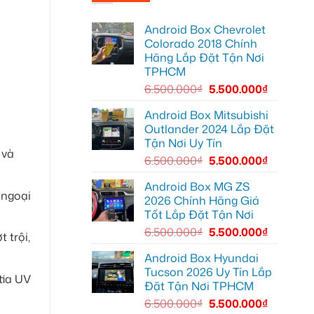
Anh
tại
thành
Quang
Quận
Smart
lắp
Thủ
TV
Android Box Chevrolet
màn
Đức
hình
cho
Colorado 2018 Chính
android
Toyota
Hãng Lắp Đặt Tận Nơi
oto
Vios
cho
TPHCM
Hyundai
Accent
6.500.000
₫
5.500.000
₫
tại
Quận
12
Android Box Mitsubishi
để
Outlander 2024 Lắp Đặt
giải
trí
Tận Nơi Uy Tín
tiện
 và
lợi
6.500.000
₫
5.500.000
₫
hơn
Android Box MG ZS
 ngoại
2026 Chính Hãng Giá
Tốt Lắp Đặt Tận Nơi
6.500.000
₫
5.500.000
₫
 trội,
Android Box Hyundai
Tucson 2026 Uy Tín Lắp
tia UV
Đặt Tận Nơi TPHCM
6.500.000
₫
5.500.000
₫