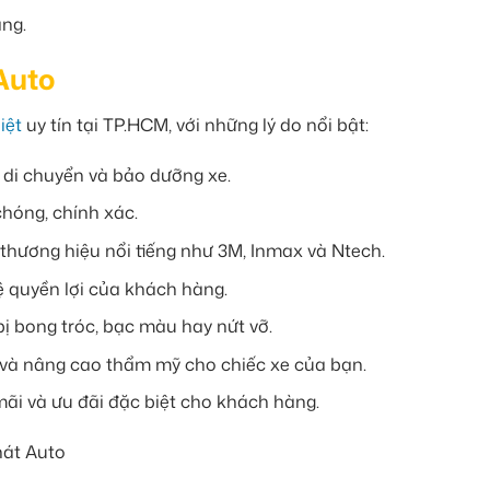
ng.
Auto
iệt
uy tín tại TP.HCM, với những lý do nổi bật:
c di chuyển và bảo dưỡng xe.
chóng, chính xác.
thương hiệu nổi tiếng như 3M, Inmax và Ntech.
 quyền lợi của khách hàng.
ị bong tróc, bạc màu hay nứt vỡ.
e và nâng cao thẩm mỹ cho chiếc xe của bạn.
mãi và ưu đãi đặc biệt cho khách hàng.