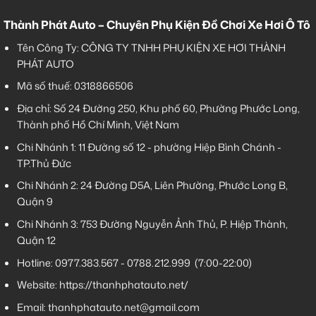
Thành Phát Auto – Chuyên Phụ Kiện Đồ Chơi Xe Hơi Ô Tô
Tên Công Ty: CÔNG TY TNHH PHỤ KIỆN XE HƠI THÀNH
PHÁT AUTO
Mã số thuế: 0318866506
Địa chỉ: Số 24 Đường 250, Khu phố 60, Phường Phước Long,
Thành phố Hồ Chí Minh, Việt Nam
Chi Nhánh 1:
11 Đường số 12 - phường Hiệp Bình Chánh -
TP.Thủ Đức
Chi Nhánh 2:
24 Đường D5A, Liên Phường, Phước Long B,
Quận 9
Chi Nhánh 3:
753 Đường Nguyễn Ảnh Thủ, P. Hiệp Thành,
Quận 12
Hotline:
0977.383.567
-
0788.212.999
(7:00-22:00)
Website:
https://thanhphatauto.net/
Email:
thanhphatauto.net@gmail.com