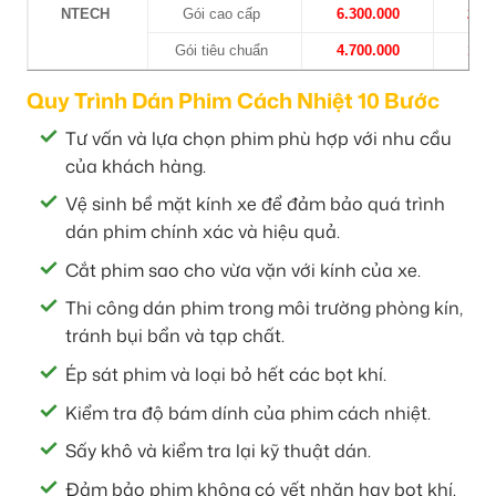
NTECH
Gói cao cấp
6.300.000
2.30
Gói tiêu chuẩn
4.700.000
1.90
Quy Trình Dán Phim Cách Nhiệt 10 Bước
Tư vấn và lựa chọn phim phù hợp với nhu cầu
của khách hàng.
Vệ sinh bề mặt kính xe để đảm bảo quá trình
dán phim chính xác và hiệu quả.
Cắt phim sao cho vừa vặn với kính của xe.
Thi công dán phim trong môi trường phòng kín,
tránh bụi bẩn và tạp chất.
Ép sát phim và loại bỏ hết các bọt khí.
Kiểm tra độ bám dính của phim cách nhiệt.
Sấy khô và kiểm tra lại kỹ thuật dán.
Đảm bảo phim không có vết nhăn hay bọt khí.