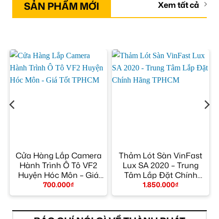
SẢN PHẨM MỚI
Xem tất cả
Cửa Hàng Lắp Camera
Thảm Lót Sàn VinFast
Hành Trình Ô Tô VF2
Lux SA 2020 – Trung
y
Huyện Hóc Môn – Giá
Tâm Lắp Đặt Chính
Tốt TPHCM
Hãng TPHCM
700.000
₫
1.850.000
₫