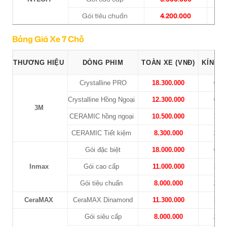
Gói tiêu chuẩn
4.200.000
1
Bảng Giá Xe 7 Chỗ
THƯƠNG HIỆU
DÒNG PHIM
TOÀN XE (VNĐ)
KÍNH L
Crystalline PRO
18.300.000
6.50
Crystalline Hồng Ngoại
12.300.000
6.50
3M
CERAMIC hồng ngoại
10.500.000
3.30
CERAMIC Tiết kiệm
8.300.000
2.40
Gói đặc biệt
18.000.000
6.70
Inmax
Gói cao cấp
11.000.000
3.70
Gói tiêu chuẩn
8.000.000
2.40
CeraMAX
CeraMAX Dinamond
11.300.000
3.30
Gói siêu cấp
8.000.000
2.70