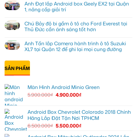
Anh Đạt lắp Android box Geely EX2 tại Quận
lắp
bình
màn
luận
1, nâng cấp giải trí
hình
ở
Minio
Anh
Không
Green
Khải
có
Chú Bảy độ bi gầm ô tô cho Ford Everest tại
cho
lắp
bình
Honda
Màn
luận
Thủ Đức cần ánh sáng tốt hơn
CR-
hình
ở
V
ô
Anh
Không
ở
tô
Đạt
có
Anh Tấn lắp Camera hành trình ô tô Suzuki
Quận
Minio
lắp
bình
12
Green
Android
luận
XL7 tại Quận 12 để ghi lại mọi cung đường
cho
box
ở
Suzuki
Geely
Chú
Không
XL7
EX2
Bảy
có
tại
tại
độ
bình
Quận
Quận
bi
SẢN PHẨM
luận
9
1,
gầm
ở
vì
nâng
ô
Anh
màn
cấp
tô
Tấn
zin
giải
cho
lắp
Màn Hình Android Minio Green
thiếu
trí
Ford
Camera
tiện
Everest
hành
5.900.000
₫
4.900.000
₫
ích
tại
trình
Thủ
ô
Đức
tô
cần
Suzuki
ánh
XL7
Android Box Chevrolet Colorado 2018 Chính
sáng
tại
Hãng Lắp Đặt Tận Nơi TPHCM
tốt
Quận
hơn
12
6.500.000
₫
5.500.000
₫
để
ghi
lại