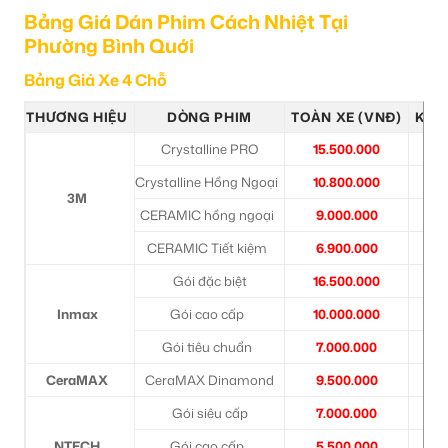
Bảng Giá Dán Phim Cách Nhiệt Tại
Phường Bình Quới
Bảng Giá Xe 4 Chỗ
THƯƠNG HIỆU
DÒNG PHIM
TOÀN XE (VNĐ)
KÍNH
Crystalline PRO
15.500.000
6
Crystalline Hồng Ngoại
10.800.000
6
3M
CERAMIC hồng ngoại
9.000.000
3
CERAMIC Tiết kiệm
6.900.000
2
Gói đặc biệt
16.500.000
6
Inmax
Gói cao cấp
10.000.000
3
Gói tiêu chuẩn
7.000.000
2
CeraMAX
CeraMAX Dinamond
9.500.000
3
Gói siêu cấp
7.000.000
2
NTECH
Gói cao cấp
5.500.000
2