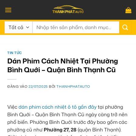
Bỏ
qua
nội
Tìm
dung
kiếm:
TIN TỨC
Dán Phim Cách Nhiệt Tại Phường
Bình Quới – Quận Bình Thạnh Cũ
ĐĂNG VÀO
22/07/2025
BỞI
THANHPHATAUTO
Việc
dán phim cách nhiệt ô tô gần đây
tại phường
Bình Quới – Quận Bình Thạnh Cũ ngày càng trở nên
phổ biến. Phường Bình Quới trước đây bao gồm các
phường cũ như
Phường 27, 28
(quận Bình Thạnh).