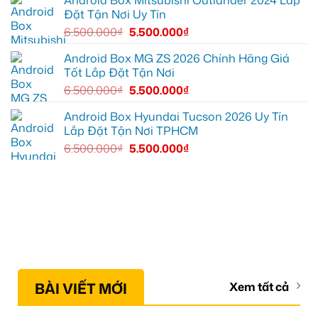
Android Box Mitsubishi Outlander 2024 Lắp
mọi
Đặt Tận Nơi Uy Tín
cung
đường
6.500.000
₫
5.500.000
₫
Android Box MG ZS 2026 Chính Hãng Giá
Tốt Lắp Đặt Tận Nơi
6.500.000
₫
5.500.000
₫
Android Box Hyundai Tucson 2026 Uy Tín
Lắp Đặt Tận Nơi TPHCM
6.500.000
₫
5.500.000
₫
BÀI VIẾT MỚI
Xem tất cả