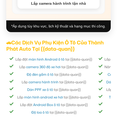
Lắp camera hành trình tận nhà
*Áp dụng tùy khu vực, lịch kỹ thuật và hạng mục thi công.
🚗Các Dịch Vụ Phụ Kiện Ô Tô Của Thành
Phát Auto Tại {{data-quan}}
Lắp đặt
màn hình Android ô tô
tại {{data-quan}}
Lắp đặ
Lắp
camera 360 độ xe hơi
tại {{data-quan}}
Nâng cấ
Độ đèn gầm ô tô
tại {{data-quan}}
Cách
Lắp
camera hành trình
tại {{data-quan}}
Dán ph
Dán PPF xe ô tô
tại {{data-quan}}
Lắp đ
Lắp
màn hình android xe hơi
tại {{data-quan}}
Thảm
Lắp đặt
Android Box ô tô
tại {{data-quan}}
Bọc
Độ loa ô tô
tại {{data-quan}}
Đ