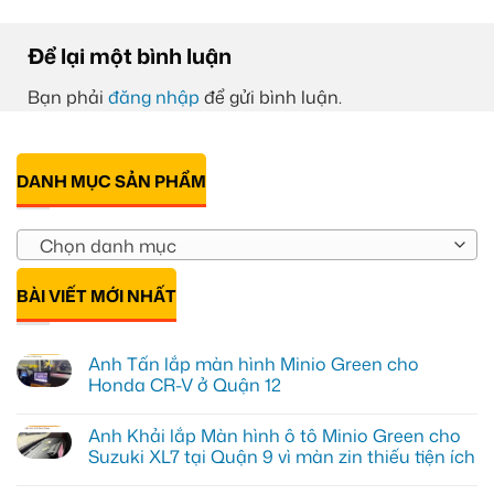
Để lại một bình luận
Bạn phải
đăng nhập
để gửi bình luận.
DANH MỤC SẢN PHẨM
Chọn danh mục
BÀI VIẾT MỚI NHẤT
Anh Tấn lắp màn hình Minio Green cho
Honda CR-V ở Quận 12
Không
có
Anh Khải lắp Màn hình ô tô Minio Green cho
bình
luận
Suzuki XL7 tại Quận 9 vì màn zin thiếu tiện ích
ở
Anh
Không
Tấn
có