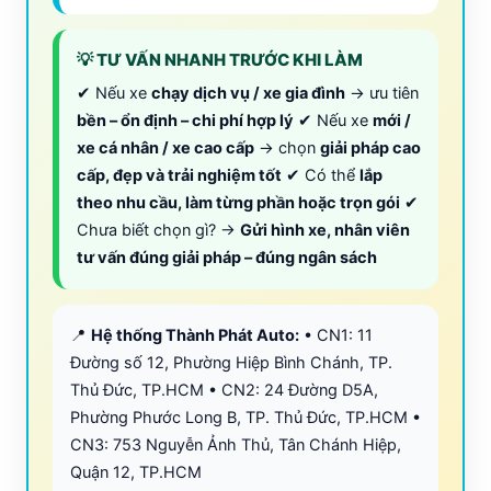
💡 TƯ VẤN NHANH TRƯỚC KHI LÀM
✔ Nếu xe
chạy dịch vụ / xe gia đình
→ ưu tiên
bền – ổn định – chi phí hợp lý
✔ Nếu xe
mới /
xe cá nhân / xe cao cấp
→ chọn
giải pháp cao
cấp, đẹp và trải nghiệm tốt
✔ Có thể
lắp
theo nhu cầu, làm từng phần hoặc trọn gói
✔
Chưa biết chọn gì? →
Gửi hình xe, nhân viên
tư vấn đúng giải pháp – đúng ngân sách
📍
Hệ thống Thành Phát Auto:
• CN1: 11
Đường số 12, Phường Hiệp Bình Chánh, TP.
Thủ Đức, TP.HCM • CN2: 24 Đường D5A,
Phường Phước Long B, TP. Thủ Đức, TP.HCM •
CN3: 753 Nguyễn Ảnh Thủ, Tân Chánh Hiệp,
Quận 12, TP.HCM