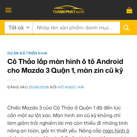
Bỏ
qua
nội
Tìm
dung
kiếm:
DỰ ÁN ĐÃ TRIỂN KHAI
Cô Thảo lắp màn hình ô tô Android
cho Mazda 3 Quận 1, màn zin cũ kỹ
ĐĂNG VÀO
25/06/2026
BỞI
HỒ NGỌC HẢI
Chiếc Mazda 3 của Cô Thảo ở Quận 1 đã đến lúc
cần một sự lột xác. Màn hình zin cũ kỹ không chỉ
làm giảm trải nghiệm lái mà còn thiếu đi những tính
năng an toàn, giải trí thiết yếu. Nâng cấp
màn hình ô