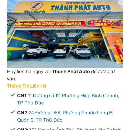
Hãy liên hệ ngay với
Thành Phát Auto
để được tư
vấn.
Thông Tin Liên Hệ
CN1:
11 Đường số 12, Phường Hiệp Bình Chánh,
TP. Thủ Đức
CN2:
24 Đường D5A, Phường Phước Long B,
Quận 9, TP. Thủ Đức
CN3:
753 Nguyễn Ảnh Thủ, Phường Hiệp Thành,