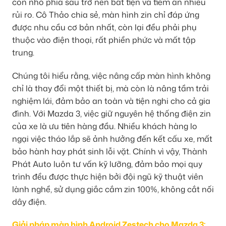
con nhỏ phía sau trở nên bất tiện và tiềm ẩn nhiều
rủi ro. Cô Thảo chia sẻ, màn hình zin chỉ đáp ứng
được nhu cầu cơ bản nhất, còn lại đều phải phụ
thuộc vào điện thoại, rất phiền phức và mất tập
trung.
Chúng tôi hiểu rằng, việc nâng cấp màn hình không
chỉ là thay đổi một thiết bị, mà còn là nâng tầm trải
nghiệm lái, đảm bảo an toàn và tiện nghi cho cả gia
đình. Với Mazda 3, việc giữ nguyên hệ thống điện zin
của xe là ưu tiên hàng đầu. Nhiều khách hàng lo
ngại việc tháo lắp sẽ ảnh hưởng đến kết cấu xe, mất
bảo hành hay phát sinh lỗi vặt. Chính vì vậy, Thành
Phát Auto luôn tư vấn kỹ lưỡng, đảm bảo mọi quy
trình đều được thực hiện bởi đội ngũ kỹ thuật viên
lành nghề, sử dụng giắc cắm zin 100%, không cắt nối
dây điện.
Giải pháp màn hình Android Zestech cho Mazda 3: