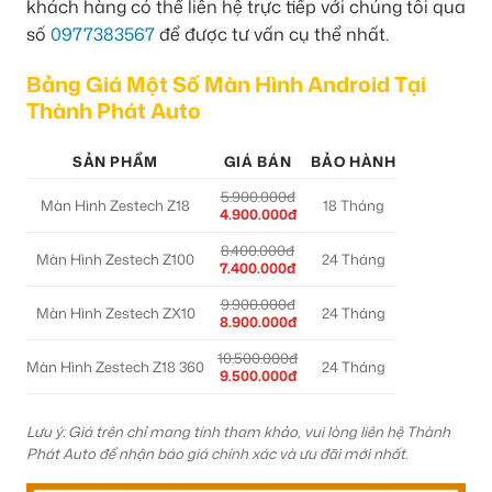
khách hàng có thể liên hệ trực tiếp với chúng tôi qua
số
0977383567
để được tư vấn cụ thể nhất.
Bảng Giá Một Số Màn Hình Android Tại
Thành Phát Auto
SẢN PHẨM
GIÁ BÁN
BẢO HÀNH
5.900.000đ
Màn Hình Zestech Z18
18 Tháng
4.900.000đ
8.400.000đ
Màn Hình Zestech Z100
24 Tháng
7.400.000đ
9.900.000đ
Màn Hình Zestech ZX10
24 Tháng
8.900.000đ
10.500.000đ
Màn Hình Zestech Z18 360
24 Tháng
9.500.000đ
Lưu ý: Giá trên chỉ mang tính tham khảo, vui lòng liên hệ Thành
Phát Auto để nhận báo giá chính xác và ưu đãi mới nhất.