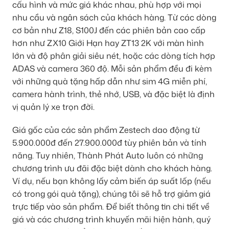
cấu hình và mức giá khác nhau, phù hợp với mọi
nhu cầu và ngân sách của khách hàng. Từ các dòng
cơ bản như Z18, S100J đến các phiên bản cao cấp
hơn như ZX10 Giới Hạn hay ZT13 2K với màn hình
lớn và độ phân giải siêu nét, hoặc các dòng tích hợp
ADAS và camera 360 độ. Mỗi sản phẩm đều đi kèm
với những quà tặng hấp dẫn như sim 4G miễn phí,
camera hành trình, thẻ nhớ, USB, và đặc biệt là định
vị quản lý xe trọn đời.
Giá gốc của các sản phẩm Zestech dao động từ
5.900.000đ đến 27.900.000đ tùy phiên bản và tính
năng. Tuy nhiên, Thành Phát Auto luôn có những
chương trình ưu đãi đặc biệt dành cho khách hàng.
Ví dụ, nếu bạn không lấy cảm biến áp suất lốp (nếu
có trong gói quà tặng), chúng tôi sẽ hỗ trợ giảm giá
trực tiếp vào sản phẩm. Để biết thông tin chi tiết về
giá và các chương trình khuyến mãi hiện hành, quý