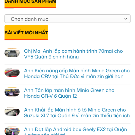
DANH MỤC SẢN PHẨM
Chọn danh mục
BÀI VIẾT MỚI NHẤT
Chị Mai Anh lắp cam hành trình 70mai cho
VF5 Quận 9 chính hãng
Không
có
Anh Kiên nâng cấp Màn hình Minio Green cho
bình
luận
Honda CRV tại Thủ Đức vì màn zin giới hạn
ở
Chị
Không
Mai
có
Anh Tấn lắp màn hình Minio Green cho
Anh
bình
lắp
luận
Honda CR-V ở Quận 12
cam
ở
hành
Anh
Không
trình
Kiên
có
Anh Khải lắp Màn hình ô tô Minio Green cho
70mai
nâng
bình
cho
cấp
luận
Suzuki XL7 tại Quận 9 vì màn zin thiếu tiện ích
VF5
Màn
ở
Quận
hình
Anh
Không
9
Minio
Tấn
có
Anh Đạt lắp Android box Geely EX2 tại Quận
chính
Green
lắp
bình
hãng
cho
màn
luận