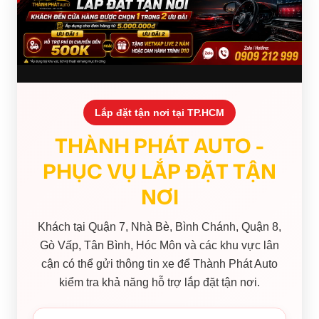
Lắp đặt tận nơi tại TP.HCM
THÀNH PHÁT AUTO -
PHỤC VỤ LẮP ĐẶT TẬN
NƠI
Khách tại Quận 7, Nhà Bè, Bình Chánh, Quận 8,
Gò Vấp, Tân Bình, Hóc Môn và các khu vực lân
cận có thể gửi thông tin xe để Thành Phát Auto
kiểm tra khả năng hỗ trợ lắp đặt tận nơi.