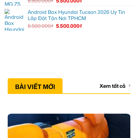
6.500.000
₫
5.500.000
₫
Android Box Hyundai Tucson 2026 Uy Tín
Lắp Đặt Tận Nơi TPHCM
6.500.000
₫
5.500.000
₫
BÀI VIẾT MỚI
Xem tất cả