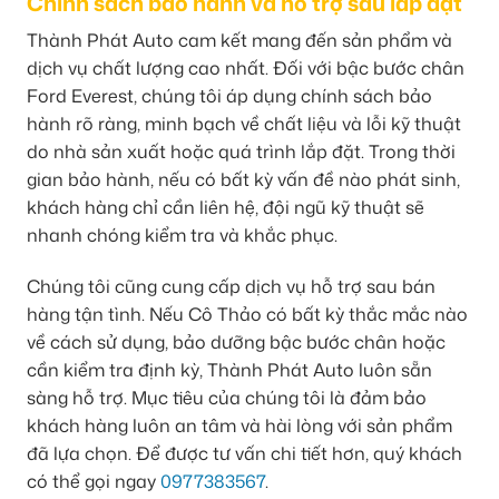
Chính sách bảo hành và hỗ trợ sau lắp đặt
Thành Phát Auto cam kết mang đến sản phẩm và
dịch vụ chất lượng cao nhất. Đối với bậc bước chân
Ford Everest, chúng tôi áp dụng chính sách bảo
hành rõ ràng, minh bạch về chất liệu và lỗi kỹ thuật
do nhà sản xuất hoặc quá trình lắp đặt. Trong thời
gian bảo hành, nếu có bất kỳ vấn đề nào phát sinh,
khách hàng chỉ cần liên hệ, đội ngũ kỹ thuật sẽ
nhanh chóng kiểm tra và khắc phục.
Chúng tôi cũng cung cấp dịch vụ hỗ trợ sau bán
hàng tận tình. Nếu Cô Thảo có bất kỳ thắc mắc nào
về cách sử dụng, bảo dưỡng bậc bước chân hoặc
cần kiểm tra định kỳ, Thành Phát Auto luôn sẵn
sàng hỗ trợ. Mục tiêu của chúng tôi là đảm bảo
khách hàng luôn an tâm và hài lòng với sản phẩm
đã lựa chọn. Để được tư vấn chi tiết hơn, quý khách
có thể gọi ngay
0977383567
.