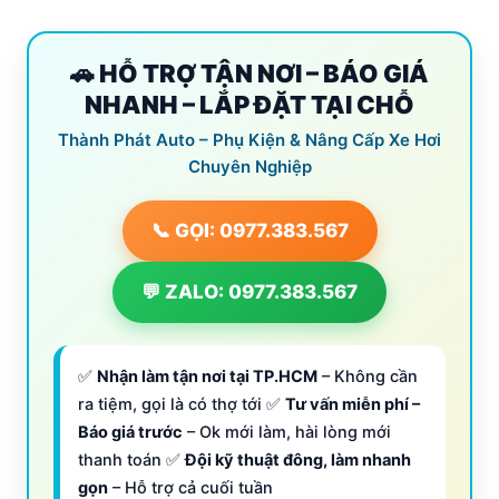
🚗 HỖ TRỢ TẬN NƠI – BÁO GIÁ
NHANH – LẮP ĐẶT TẠI CHỖ
Thành Phát Auto – Phụ Kiện & Nâng Cấp Xe Hơi
Chuyên Nghiệp
📞 GỌI: 0977.383.567
💬 ZALO: 0977.383.567
✅
Nhận làm tận nơi tại TP.HCM
– Không cần
ra tiệm, gọi là có thợ tới ✅
Tư vấn miễn phí –
Báo giá trước
– Ok mới làm, hài lòng mới
thanh toán ✅
Đội kỹ thuật đông, làm nhanh
gọn
– Hỗ trợ cả cuối tuần