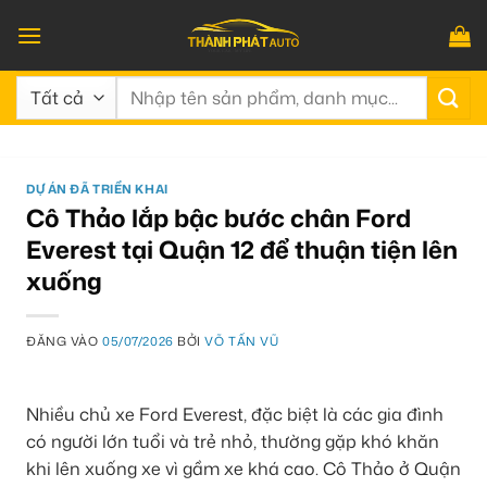
Bỏ
qua
nội
Tìm
dung
kiếm:
DỰ ÁN ĐÃ TRIỂN KHAI
Cô Thảo lắp bậc bước chân Ford
Everest tại Quận 12 để thuận tiện lên
xuống
ĐĂNG VÀO
05/07/2026
BỞI
VÕ TẤN VŨ
Nhiều chủ xe Ford Everest, đặc biệt là các gia đình
có người lớn tuổi và trẻ nhỏ, thường gặp khó khăn
khi lên xuống xe vì gầm xe khá cao. Cô Thảo ở Quận