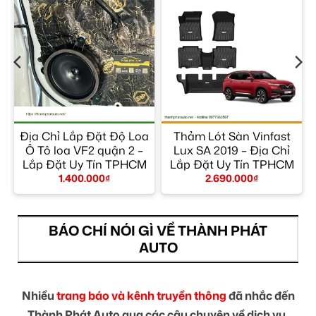
Địa Chỉ Lắp Đặt Độ Loa
Thảm Lót Sàn Vinfast
Ô Tô loa VF2 quận 2 –
Lux SA 2019 – Địa Chỉ
Lắp Đặt Uy Tín TPHCM
Lắp Đặt Uy Tín TPHCM
1.400.000
₫
2.690.000
₫
BÁO CHÍ NÓI GÌ VỀ THÀNH PHÁT
AUTO
Nhiều
trang báo và kênh truyền thông
đã nhắc đến
Thành Phát Auto qua các câu chuyện về dịch vụ,