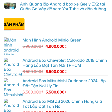
cấp
tô
Tấn
có
Anh Quang lắp Android box xe Geely EX2 tại
giải
cho
lắp
bình
trí
Ford
Camera
luận
Quận Gò Vấp để xem YouTube và dẫn đường
Everest
hành
ở
tại
trình
Anh
Không
Thủ
ô
Kiên
có
Đức
tô
lắp
bình
cần
Suzuki
Android
SẢN PHẨM
luận
ánh
XL7
Box
ở
sáng
tại
cho
Anh
tốt
Quận
Geely
Quang
hơn
12
EX2
lắp
Màn Hình Android Minio Green
để
tại
Android
ghi
Quận
box
5.900.000
₫
4.900.000
₫
lại
10
xe
mọi
để
Geely
cung
xem
EX2
đường
Youtube
tại
Quận
Android Box Chevrolet Colorado 2018 Chính
Gò
Hãng Lắp Đặt Tận Nơi TPHCM
Vấp
để
6.500.000
₫
5.500.000
₫
xem
YouTube
và
Android Box Mitsubishi Outlander 2024 Lắp
dẫn
Đặt Tận Nơi Uy Tín
đường
6.500.000
₫
5.500.000
₫
Android Box MG ZS 2026 Chính Hãng Giá
Tốt Lắp Đặt Tận Nơi