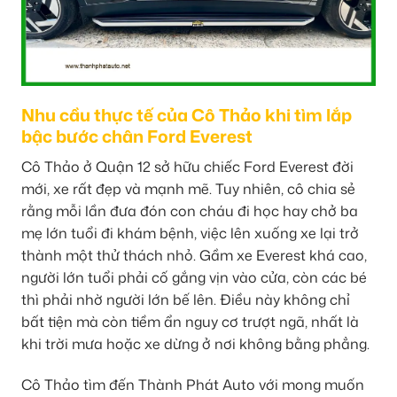
Nhu cầu thực tế của Cô Thảo khi tìm lắp
bậc bước chân Ford Everest
Cô Thảo ở Quận 12 sở hữu chiếc Ford Everest đời
mới, xe rất đẹp và mạnh mẽ. Tuy nhiên, cô chia sẻ
rằng mỗi lần đưa đón con cháu đi học hay chở ba
mẹ lớn tuổi đi khám bệnh, việc lên xuống xe lại trở
thành một thử thách nhỏ. Gầm xe Everest khá cao,
người lớn tuổi phải cố gắng vịn vào cửa, còn các bé
thì phải nhờ người lớn bế lên. Điều này không chỉ
bất tiện mà còn tiềm ẩn nguy cơ trượt ngã, nhất là
khi trời mưa hoặc xe dừng ở nơi không bằng phẳng.
Cô Thảo tìm đến Thành Phát Auto với mong muốn