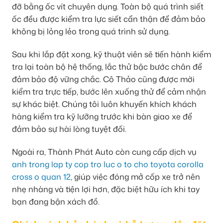
đỡ bằng ốc vít chuyên dụng. Toàn bộ quá trình siết
ốc đều được kiểm tra lực siết cẩn thận để đảm bảo
không bị lỏng lẻo trong quá trình sử dụng.
Sau khi lắp đặt xong, kỹ thuật viên sẽ tiến hành kiểm
tra lại toàn bộ hệ thống, lắc thử bậc bước chân để
đảm bảo độ vững chắc. Cô Thảo cũng được mời
kiểm tra trực tiếp, bước lên xuống thử để cảm nhận
sự khác biệt. Chúng tôi luôn khuyến khích khách
hàng kiểm tra kỹ lưỡng trước khi bàn giao xe để
đảm bảo sự hài lòng tuyệt đối.
Ngoài ra, Thành Phát Auto còn cung cấp dịch vụ
anh trong lap ty cop tro luc o to cho toyota corolla
cross o quan 12
, giúp việc đóng mở cốp xe trở nên
nhẹ nhàng và tiện lợi hơn, đặc biệt hữu ích khi tay
bạn đang bận xách đồ.