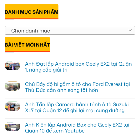
DANH MỤC SẢN PHẨM
Chọn danh mục
BÀI VIẾT MỚI NHẤT
Anh Đạt lắp Android box Geely EX2 tại Quận
1, nâng cấp giải trí
Không
có
Chú Bảy độ bi gầm ô tô cho Ford Everest tại
bình
luận
Thủ Đức cần ánh sáng tốt hơn
ở
Anh
Không
Đạt
có
Anh Tấn lắp Camera hành trình ô tô Suzuki
lắp
bình
Android
luận
XL7 tại Quận 12 để ghi lại mọi cung đường
box
ở
Geely
Chú
Không
EX2
Bảy
có
Anh Kiên lắp Android Box cho Geely EX2 tại
tại
độ
bình
Quận
bi
luận
Quận 10 để xem Youtube
1,
gầm
ở
nâng
ô
Anh
Không