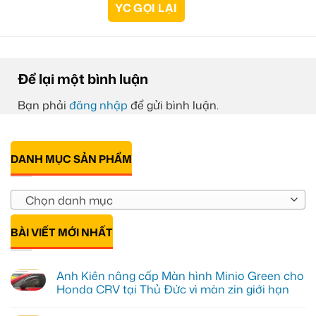
Để lại một bình luận
Bạn phải
đăng nhập
để gửi bình luận.
DANH MỤC SẢN PHẨM
Chọn danh mục
BÀI VIẾT MỚI NHẤT
Anh Kiên nâng cấp Màn hình Minio Green cho
Honda CRV tại Thủ Đức vì màn zin giới hạn
Không
có