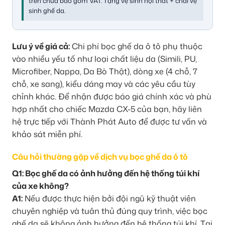
trên chưa bao gồm VAT. Tặng vệ sinh nội thất + chai vệ
sinh ghế da.
Lưu ý về giá cả:
Chi phí bọc ghế da ô tô phụ thuộc
vào nhiều yếu tố như loại chất liệu da (Simili, PU,
Microfiber, Nappa, Da Bò Thật), dòng xe (4 chỗ, 7
chỗ, xe sang), kiểu dáng may và các yêu cầu tùy
chỉnh khác. Để nhận được báo giá chính xác và phù
hợp nhất cho chiếc Mazda CX-5 của bạn, hãy liên
hệ trực tiếp với Thành Phát Auto để được tư vấn và
khảo sát miễn phí.
Câu hỏi thường gặp về dịch vụ bọc ghế da ô tô
Q1: Bọc ghế da có ảnh hưởng đến hệ thống túi khí
của xe không?
A1:
Nếu được thực hiện bởi đội ngũ kỹ thuật viên
chuyên nghiệp và tuân thủ đúng quy trình, việc bọc
ghế da sẽ không ảnh hưởng đến hệ thống túi khí. Tại