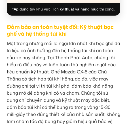
*Áp dụng tùy khu vực, lịch kỹ thuật và hạng mục thi công.
Đảm bảo an toàn tuyệt đối: Kỹ thuật bọc
ghế và hệ thống túi khí
Một trong những mối lo ngại lớn nhất khi bọc ghế da
là liệu có ảnh hưởng đến hệ thống túi khí an toàn
của xe hay không. Tại Thành Phát Auto, chúng tôi
hiểu rõ điều này và luôn tuân thủ nghiêm ngặt các
tiêu chuẩn kỹ thuật. Ghế Mazda CX-5 của Chú
Thắng có tích hợp túi khí hông, do đó, việc may
đường chỉ tại vị trí túi khí phải đảm bảo khả năng
bung mở dễ dàng khi có va chạm. Chúng tôi sử
dụng chỉ chuyên dụng và kỹ thuật may đặc biệt,
đảm bảo túi khí có thể bung ra trong vòng 15-30
mili-giây theo đúng thiết kế của nhà sản xuất, không
làm chậm tốc độ bung hay giảm hiệu quả bảo vệ.