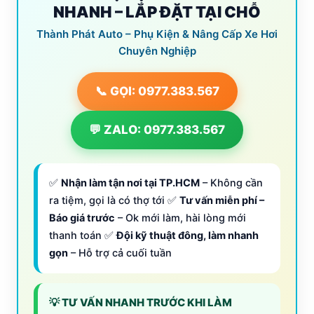
NHANH – LẮP ĐẶT TẠI CHỖ
Thành Phát Auto – Phụ Kiện & Nâng Cấp Xe Hơi
Chuyên Nghiệp
📞 GỌI: 0977.383.567
💬 ZALO: 0977.383.567
✅
Nhận làm tận nơi tại TP.HCM
– Không cần
ra tiệm, gọi là có thợ tới ✅
Tư vấn miễn phí –
Báo giá trước
– Ok mới làm, hài lòng mới
thanh toán ✅
Đội kỹ thuật đông, làm nhanh
gọn
– Hỗ trợ cả cuối tuần
💡 TƯ VẤN NHANH TRƯỚC KHI LÀM