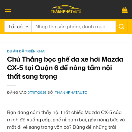
Bỏ
qua
nội
Tìm
dung
kiếm:
DỰ ÁN ĐÃ TRIỂN KHAI
Chú Thắng bọc ghế da xe hơi Mazda
CX-5 tại Quận 6 để nâng tầm nội
thất sang trọng
ĐĂNG VÀO
07/07/2026
BỞI
THANHPHATAUTO
Bạn đang cảm thấy nội thất chiếc Mazda CX-5 của
mình đã xuống cấp, ghế nỉ bám bụi, gây nóng bức và
mất đi vẻ sang trọng vốn có? Đừng để những trải