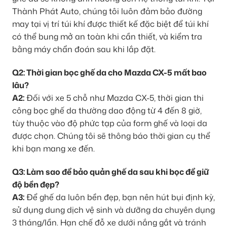
Thành Phát Auto, chúng tôi luôn đảm bảo đường
may tại vị trí túi khí được thiết kế đặc biệt để túi khí
có thể bung mở an toàn khi cần thiết, và kiểm tra
bằng máy chẩn đoán sau khi lắp đặt.
Q2: Thời gian bọc ghế da cho Mazda CX-5 mất bao
lâu?
A2:
Đối với xe 5 chỗ như Mazda CX-5, thời gian thi
công bọc ghế da thường dao động từ 4 đến 8 giờ,
tùy thuộc vào độ phức tạp của form ghế và loại da
được chọn. Chúng tôi sẽ thông báo thời gian cụ thể
khi bạn mang xe đến.
Q3: Làm sao để bảo quản ghế da sau khi bọc để giữ
độ bền đẹp?
A3:
Để ghế da luôn bền đẹp, bạn nên hút bụi định kỳ,
sử dụng dung dịch vệ sinh và dưỡng da chuyên dụng
3 tháng/lần. Hạn chế đỗ xe dưới nắng gắt và tránh