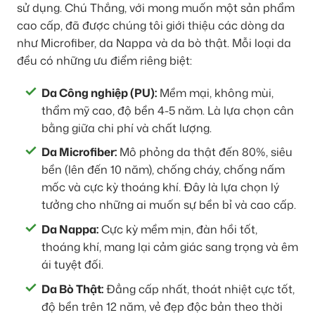
sử dụng. Chú Thắng, với mong muốn một sản phẩm
cao cấp, đã được chúng tôi giới thiệu các dòng da
như Microfiber, da Nappa và da bò thật. Mỗi loại da
đều có những ưu điểm riêng biệt:
Da Công nghiệp (PU):
Mềm mại, không mùi,
thẩm mỹ cao, độ bền 4-5 năm. Là lựa chọn cân
bằng giữa chi phí và chất lượng.
Da Microfiber:
Mô phỏng da thật đến 80%, siêu
bền (lên đến 10 năm), chống cháy, chống nấm
mốc và cực kỳ thoáng khí. Đây là lựa chọn lý
tưởng cho những ai muốn sự bền bỉ và cao cấp.
Da Nappa:
Cực kỳ mềm mịn, đàn hồi tốt,
thoáng khí, mang lại cảm giác sang trọng và êm
ái tuyệt đối.
Da Bò Thật:
Đẳng cấp nhất, thoát nhiệt cực tốt,
độ bền trên 12 năm, vẻ đẹp độc bản theo thời