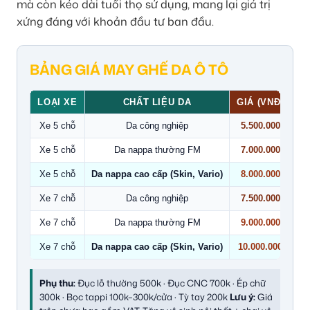
mà còn kéo dài tuổi thọ sử dụng, mang lại giá trị
xứng đáng với khoản đầu tư ban đầu.
BẢNG GIÁ MAY GHẾ DA Ô TÔ
LOẠI XE
CHẤT LIỆU DA
GIÁ (VNĐ)
Xe 5 chỗ
Da công nghiệp
5.500.000
Xe 5 chỗ
Da nappa thường FM
7.000.000
Xe 5 chỗ
Da nappa cao cấp (Skin, Vario)
8.000.000
Xe 7 chỗ
Da công nghiệp
7.500.000
Xe 7 chỗ
Da nappa thường FM
9.000.000
Xe 7 chỗ
Da nappa cao cấp (Skin, Vario)
10.000.000
Phụ thu:
Đục lỗ thường 500k · Đục CNC 700k · Ép chữ
300k · Bọc tappi 100k–300k/cửa · Tỳ tay 200k
Lưu ý:
Giá