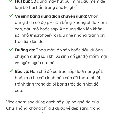
Hút bụi:
Sử dụng máy hút bụi mini đầu mềm để
loại bỏ bụi bẩn trong các kẽ ghế.
Vệ sinh bằng dung dịch chuyên dụng:
Chọn
dung dịch có độ pH cân bằng, không chứa kiềm
cao, dầu mỏ hoặc sáp. Xịt dung dịch lên khăn
sợi nhỏ (microfiber) rồi lau nhẹ nhàng, tránh xịt
trực tiếp lên da.
Dưỡng da:
Thoa một lớp sáp hoặc dầu dưỡng
chuyên dụng sau khi vệ sinh để giữ độ mềm mại
và ngăn ngừa nứt nẻ.
Bảo vệ:
Hạn chế đỗ xe trực tiếp dưới nắng gắt,
hoặc mở hé cửa kính nếu cần để thoát nhiệt,
tránh tình trạng da bị bong tróc do nhiệt độ
cao.
Việc chăm sóc đúng cách sẽ giúp bộ ghế da của
Chú Thắng không chỉ giữ được vẻ đẹp sang trọng