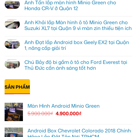
Anh Tấn lắp màn hình Minio Green cho
bình
luận
Honda CR-V ở Quận 12
ở
Anh
Không
Kiên
có
Anh Khải lắp Màn hình ô tô Minio Green cho
nâng
bình
cấp
luận
Suzuki XL7 tại Quận 9 vì màn zin thiếu tiện ích
Màn
ở
hình
Anh
Không
Minio
Tấn
có
Anh Đạt lắp Android box Geely EX2 tại Quận
Green
lắp
bình
cho
màn
luận
1, nâng cấp giải trí
Honda
hình
ở
CRV
Minio
Anh
Không
tại
Green
Khải
có
Chú Bảy độ bi gầm ô tô cho Ford Everest tại
Thủ
cho
lắp
bình
Đức
Honda
Màn
luận
Thủ Đức cần ánh sáng tốt hơn
vì
CR-
hình
ở
màn
V
ô
Anh
Không
zin
ở
tô
Đạt
có
giới
Quận
Minio
lắp
bình
hạn
12
Green
Android
SẢN PHẨM
luận
cho
box
ở
Suzuki
Geely
Chú
XL7
EX2
Bảy
tại
tại
độ
Màn Hình Android Minio Green
Quận
Quận
bi
9
1,
gầm
5.900.000
₫
4.900.000
₫
vì
nâng
ô
màn
cấp
tô
zin
giải
cho
thiếu
trí
Ford
tiện
Everest
Android Box Chevrolet Colorado 2018 Chính
ích
tại
Hãng Lắp Đặt Tận Nơi TPHCM