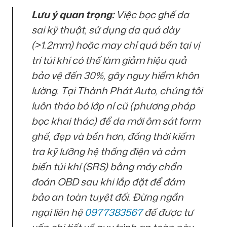
Lưu ý quan trọng:
Việc bọc ghế da
sai kỹ thuật, sử dụng da quá dày
(>1.2mm) hoặc may chỉ quá bền tại vị
trí túi khí có thể làm giảm hiệu quả
bảo vệ đến 30%, gây nguy hiểm khôn
lường. Tại Thành Phát Auto, chúng tôi
luôn tháo bỏ lớp nỉ cũ (phương pháp
bọc khai thác) để da mới ôm sát form
ghế, đẹp và bền hơn, đồng thời kiểm
tra kỹ lưỡng hệ thống điện và cảm
biến túi khí (SRS) bằng máy chẩn
đoán OBD sau khi lắp đặt để đảm
bảo an toàn tuyệt đối. Đừng ngần
ngại liên hệ
0977383567
để được tư