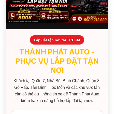
Lắp đặt tận nơi tại TP.HCM
THÀNH PHÁT AUTO -
PHỤC VỤ LẮP ĐẶT TẬN
NƠI
Khách tại Quận 7, Nhà Bè, Bình Chánh, Quận 8,
Gò Vấp, Tân Bình, Hóc Môn và các khu vực lân
cận có thể gửi thông tin xe để Thành Phát Auto
kiểm tra khả năng hỗ trợ lắp đặt tận nơi.