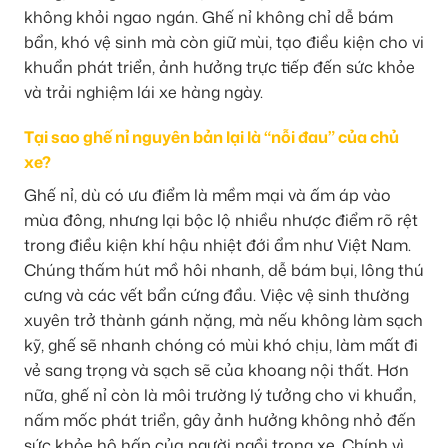
không khỏi ngao ngán. Ghế nỉ không chỉ dễ bám
bẩn, khó vệ sinh mà còn giữ mùi, tạo điều kiện cho vi
khuẩn phát triển, ảnh hưởng trực tiếp đến sức khỏe
và trải nghiệm lái xe hàng ngày.
Tại sao ghế nỉ nguyên bản lại là “nỗi đau” của chủ
xe?
Ghế nỉ, dù có ưu điểm là mềm mại và ấm áp vào
mùa đông, nhưng lại bộc lộ nhiều nhược điểm rõ rệt
trong điều kiện khí hậu nhiệt đới ẩm như Việt Nam.
Chúng thấm hút mồ hôi nhanh, dễ bám bụi, lông thú
cưng và các vết bẩn cứng đầu. Việc vệ sinh thường
xuyên trở thành gánh nặng, mà nếu không làm sạch
kỹ, ghế sẽ nhanh chóng có mùi khó chịu, làm mất đi
vẻ sang trọng và sạch sẽ của khoang nội thất. Hơn
nữa, ghế nỉ còn là môi trường lý tưởng cho vi khuẩn,
nấm mốc phát triển, gây ảnh hưởng không nhỏ đến
sức khỏe hô hấp của người ngồi trong xe. Chính vì