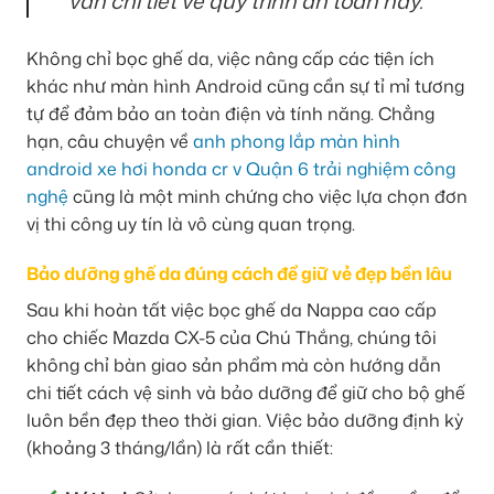
vấn chi tiết về quy trình an toàn này.
Không chỉ bọc ghế da, việc nâng cấp các tiện ích
khác như màn hình Android cũng cần sự tỉ mỉ tương
tự để đảm bảo an toàn điện và tính năng. Chẳng
hạn, câu chuyện về
anh phong lắp màn hình
android xe hơi honda cr v Quận 6 trải nghiệm công
nghệ
cũng là một minh chứng cho việc lựa chọn đơn
vị thi công uy tín là vô cùng quan trọng.
Bảo dưỡng ghế da đúng cách để giữ vẻ đẹp bền lâu
Sau khi hoàn tất việc bọc ghế da Nappa cao cấp
cho chiếc Mazda CX-5 của Chú Thắng, chúng tôi
không chỉ bàn giao sản phẩm mà còn hướng dẫn
chi tiết cách vệ sinh và bảo dưỡng để giữ cho bộ ghế
luôn bền đẹp theo thời gian. Việc bảo dưỡng định kỳ
(khoảng 3 tháng/lần) là rất cần thiết: