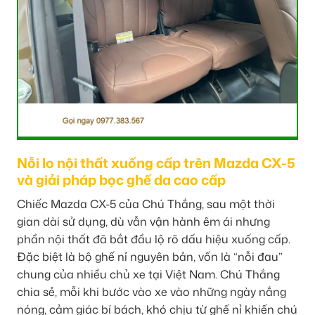
Nỗi lo nội thất xuống cấp trên Mazda CX-5
và giải pháp bọc ghế da cao cấp
Chiếc Mazda CX-5 của Chú Thắng, sau một thời
gian dài sử dụng, dù vẫn vận hành êm ái nhưng
phần nội thất đã bắt đầu lộ rõ dấu hiệu xuống cấp.
Đặc biệt là bộ ghế nỉ nguyên bản, vốn là “nỗi đau”
chung của nhiều chủ xe tại Việt Nam. Chú Thắng
chia sẻ, mỗi khi bước vào xe vào những ngày nắng
nóng, cảm giác bí bách, khó chịu từ ghế nỉ khiến chú