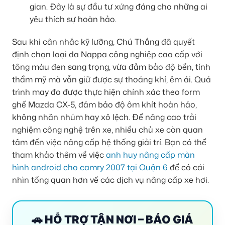
gian. Đây là sự đầu tư xứng đáng cho những ai
yêu thích sự hoàn hảo.
Sau khi cân nhắc kỹ lưỡng, Chú Thắng đã quyết
định chọn loại da Nappa công nghiệp cao cấp với
tông màu đen sang trọng, vừa đảm bảo độ bền, tính
thẩm mỹ mà vẫn giữ được sự thoáng khí, êm ái. Quá
trình may đo được thực hiện chính xác theo form
ghế Mazda CX-5, đảm bảo độ ôm khít hoàn hảo,
không nhăn nhúm hay xô lệch. Để nâng cao trải
nghiệm công nghệ trên xe, nhiều chủ xe còn quan
tâm đến việc nâng cấp hệ thống giải trí. Bạn có thể
tham khảo thêm về việc
anh huy nâng cấp màn
hình android cho camry 2007 tại Quận 6
để có cái
nhìn tổng quan hơn về các dịch vụ nâng cấp xe hơi.
🚗 HỖ TRỢ TẬN NƠI – BÁO GIÁ