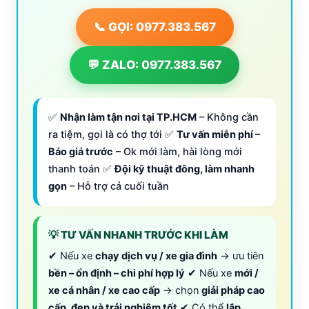
📞 GỌI: 0977.383.567
💬 ZALO: 0977.383.567
✅
Nhận làm tận nơi tại TP.HCM
– Không cần
ra tiệm, gọi là có thợ tới ✅
Tư vấn miễn phí –
Báo giá trước
– Ok mới làm, hài lòng mới
thanh toán ✅
Đội kỹ thuật đông, làm nhanh
gọn
– Hỗ trợ cả cuối tuần
💡 TƯ VẤN NHANH TRƯỚC KHI LÀM
✔ Nếu xe
chạy dịch vụ / xe gia đình
→ ưu tiên
bền – ổn định – chi phí hợp lý
✔ Nếu xe
mới /
xe cá nhân / xe cao cấp
→ chọn
giải pháp cao
cấp, đẹp và trải nghiệm tốt
✔ Có thể
lắp