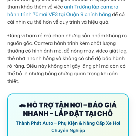
tham khảo thêm về việc
anh Trường lắp camera
hành trình 70mai VF3 tại Quận 9 chính hãng
để có
cái nhìn cụ thể hơn về quy trình và hiệu quả.
Đừng vì ham rẻ mà chọn những sản phẩm không rõ
nguồn gốc. Camera hành trình kém chất lượng
thường có hình ảnh mờ, dễ nóng máy, video giật lag,
thẻ nhớ nhanh hỏng và không có chế độ bảo hành
rõ ràng. Điều này không chỉ gây lãng phí mà còn có
thể bỏ lỡ những bằng chứng quan trọng khi cần
thiết.
🚗 HỖ TRỢ TẬN NƠI – BÁO GIÁ
NHANH – LẮP ĐẶT TẠI CHỖ
Thành Phát Auto – Phụ Kiện & Nâng Cấp Xe Hơi
Chuyên Nghiệp