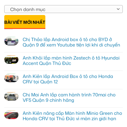
Chọn danh mục
BÀI VIẾT MỚI NHẤT
Chị Thảo lắp Android box ô tô cho BYD ở
Quận 9 để xem Youtube tiện lợi khi di chuyển
Không
có
Anh Khôi lắp màn hình Zestech ô tô Hyundai
bình
luận
Accent Quận Thủ Đức
ở
Chị
Không
Thảo
có
Anh Kiên lắp Android Box ô tô cho Honda
lắp
bình
Android
luận
CRV tại Quận 12
box
ở
ô
Anh
Không
tô
Khôi
có
Chị Mai Anh lắp cam hành trình 70mai cho
cho
lắp
bình
BYD
màn
luận
VF5 Quận 9 chính hãng
ở
hình
ở
Quận
Zestech
Anh
Không
9
ô
Kiên
có
Anh Kiên nâng cấp Màn hình Minio Green cho
để
tô
lắp
bình
xem
Hyundai
Android
luận
Honda CRV tại Thủ Đức vì màn zin giới hạn
Youtube
Accent
Box
ở
tiện
Quận
ô
Chị
Không