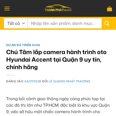
Bỏ
qua
nội
Tìm
dung
kiếm:
DỰ ÁN ĐÃ TRIỂN KHAI
Chú Tâm lắp camera hành trình oto
Hyundai Accent tại Quận 9 uy tín,
chính hãng
ĐĂNG VÀO
04/07/2026
BỞI
LÊ QUANG NHẬT PHƯƠNG
Trong bối cảnh giao thông ngày càng phức tạp tại
các đô thị lớn như TP.HCM, đặc biệt là khu vực Quận
9, việc sở hữu một chiếc camera hành trình cho