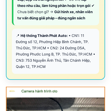
theo nhu cầu, làm từng phần hoặc trọn gói
✔
Chưa biết chọn gì? →
Gửi hình xe, nhân viên
tư vấn đúng giải pháp – đúng ngân sách
📍
Hệ thống Thành Phát Auto:
• CN1: 11
Đường số 12, Phường Hiệp Bình Chánh, TP.
Thủ Đức, TP.HCM • CN2: 24 Đường D5A,
Phường Phước Long B, TP. Thủ Đức, TP.HCM •
CN3: 753 Nguyễn Ảnh Thủ, Tân Chánh Hiệp,
Quận 12, TP.HCM