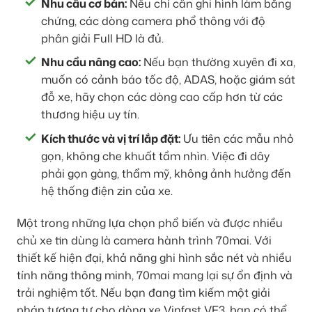
Nhu cầu cơ bản:
Nếu chỉ cần ghi hình làm bằng
chứng, các dòng camera phổ thông với độ
phân giải Full HD là đủ.
Nhu cầu nâng cao:
Nếu bạn thường xuyên đi xa,
muốn có cảnh báo tốc độ, ADAS, hoặc giám sát
đỗ xe, hãy chọn các dòng cao cấp hơn từ các
thương hiệu uy tín.
Kích thước và vị trí lắp đặt:
Ưu tiên các mẫu nhỏ
gọn, không che khuất tầm nhìn. Việc đi dây
phải gọn gàng, thẩm mỹ, không ảnh hưởng đến
hệ thống điện zin của xe.
Một trong những lựa chọn phổ biến và được nhiều
chủ xe tin dùng là camera hành trình 70mai. Với
thiết kế hiện đại, khả năng ghi hình sắc nét và nhiều
tính năng thông minh, 70mai mang lại sự ổn định và
trải nghiệm tốt. Nếu bạn đang tìm kiếm một giải
pháp tương tự cho dòng xe Vinfast VF3, bạn có thể