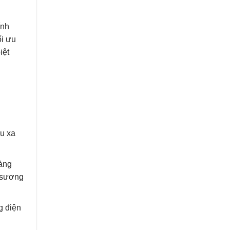
ính
ối ưu
iệt
u xa
vàng
, sương
g điện