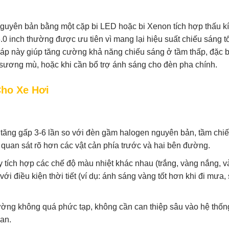
nguyên bản bằng một cặp bi LED hoặc bi Xenon tích hợp thấu k
3.0 inch thường được ưu tiên vì mang lại hiệu suất chiếu sáng t
háp này giúp tăng cường khả năng chiếu sáng ở tầm thấp, đặc b
a, sương mù, hoặc khi cần bổ trợ ánh sáng cho đèn pha chính.
ho Xe Hơi
ăng gấp 3-6 lần so với đèn gầm halogen nguyên bản, tầm chiế
 quan sát rõ hơn các vật cản phía trước và hai bên đường.
y tích hợp các chế độ màu nhiệt khác nhau (trắng, vàng nắng, 
ới điều kiện thời tiết (ví dụ: ánh sáng vàng tốt hơn khi đi mưa
ường không quá phức tạp, không cần can thiệp sâu vào hệ thốn
ian.