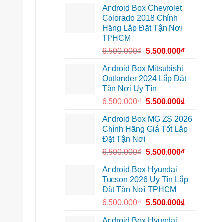
gắn
và
Quận
Android Box Chevrolet
Android
dẫn
6
box
đường
Colorado 2018 Chính
để
xe
nâng
Hãng Lắp Đặt Tận Nơi
Geely
cao
EX2
TPHCM
trải
ở
nghiệm
Hóc
6.500.000
₫
5.500.000
₫
lái
Môn
để
lái
Android Box Mitsubishi
xe
Outlander 2024 Lắp Đặt
thoải
mái
Tận Nơi Uy Tín
hơn
6.500.000
₫
5.500.000
₫
Android Box MG ZS 2026
Chính Hãng Giá Tốt Lắp
Đặt Tận Nơi
6.500.000
₫
5.500.000
₫
Android Box Hyundai
Tucson 2026 Uy Tín Lắp
Đặt Tận Nơi TPHCM
6.500.000
₫
5.500.000
₫
Android Box Hyundai