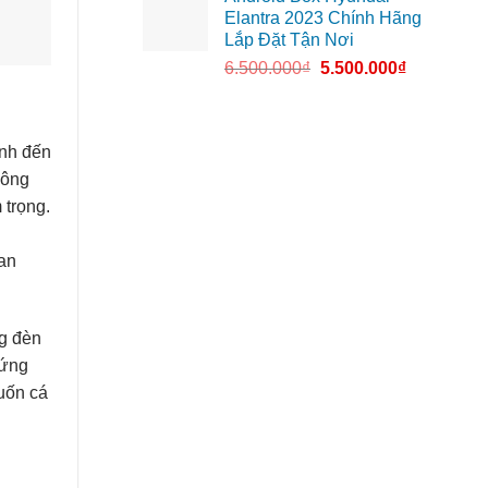
Elantra 2023 Chính Hãng
Lắp Đặt Tận Nơi
6.500.000
₫
5.500.000
₫
ình đến
công
 trọng.
 an
ng đèn
 ứng
uốn cá