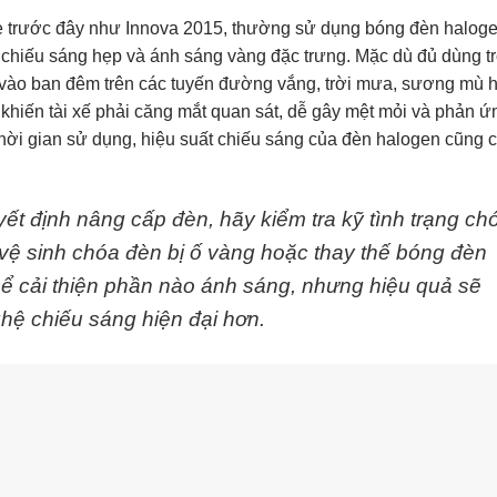
 xe trước đây như Innova 2015, thường sử dụng bóng đèn haloge
 chiếu sáng hẹp và ánh sáng vàng đặc trưng. Mặc dù đủ dùng t
n vào ban đêm trên các tuyến đường vắng, trời mưa, sương mù 
 khiến tài xế phải căng mắt quan sát, dễ gây mệt mỏi và phản ứ
hời gian sử dụng, hiệu suất chiếu sáng của đèn halogen cũng 
ết định nâng cấp đèn, hãy kiểm tra kỹ tình trạng ch
c vệ sinh chóa đèn bị ố vàng hoặc thay thế bóng đèn
hể cải thiện phần nào ánh sáng, nhưng hiệu quả sẽ
ệ chiếu sáng hiện đại hơn.