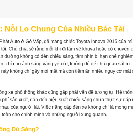
: Nỗi Lo Chung Của Nhiều Bác Tài
hát Auto ở Gò Vấp, đã mang chiếc Toyota Innova 2015 của m
 tối. Chú chia sẻ rằng mỗi khi đi làm về khuya hoặc có chuyến 
oạn đường không có đèn chiếu sáng, tầm nhìn bị hạn chế nghiêm
n, chỉ cho ánh sáng vàng yếu ớt, không đủ để chú quan sát rõ
g này không chỉ gây mỏi mắt mà còn tiềm ẩn nhiều nguy cơ mất
dòng xe phổ thông khác cũng gặp phải vấn đề tương tự. Hệ thố
i phí sản xuất, dẫn đến hiệu suất chiếu sáng chưa thực sự đáp
 nhau của người lái. Việc nâng cấp đèn xe không chỉ là mong m
n toàn cho chính mình và những người xung quanh.
ông Đủ Sáng?