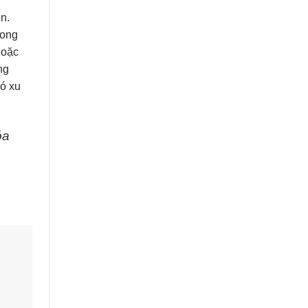
n.
rong
hoặc
ng
có xu
óa