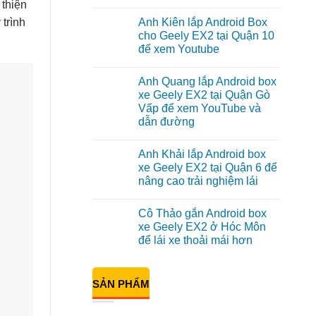
 thiện
Không
có
 trình
Anh Kiên lắp Android Box
bình
luận
cho Geely EX2 tại Quận 10
ở
để xem Youtube
Anh
Tấn
Không
lắp
có
Camera
Anh Quang lắp Android box
bình
hành
luận
xe Geely EX2 tại Quận Gò
trình
ở
ô
Vấp để xem YouTube và
Anh
tô
Kiên
dẫn đường
Suzuki
lắp
XL7
Android
Không
tại
Box
có
Quận
Anh Khải lắp Android box
cho
bình
12
Geely
luận
xe Geely EX2 tại Quận 6 để
để
ở
EX2
ghi
nâng cao trải nghiệm lái
Anh
tại
lại
Quang
Quận
Không
mọi
lắp
10
có
cung
Android
để
Cô Thảo gắn Android box
bình
đường
box
xem
luận
xe Geely EX2 ở Hóc Môn
xe
Youtube
ở
Geely
để lái xe thoải mái hơn
Anh
EX2
Khải
tại
Không
lắp
Quận
có
Android
Gò
bình
box
SẢN PHẨM
Vấp
luận
xe
ở
để
Geely
Cô
xem
EX2
Thảo
YouTube
tại