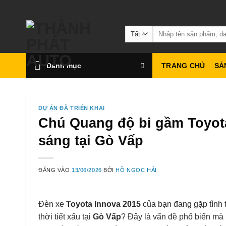
Bỏ
qua
Tìm
nội
kiếm:
dung
Danh mục
TRANG CHỦ
SẢ
DỰ ÁN ĐÃ TRIỂN KHAI
Chú Quang độ bi gầm Toyota
sáng tại Gò Vấp
ĐĂNG VÀO
13/06/2026
BỞI
HỒ NGỌC HẢI
Đèn xe
Toyota Innova 2015
của bạn đang gặp tình t
thời tiết xấu tại
Gò Vấp
? Đây là vấn đề phổ biến mà