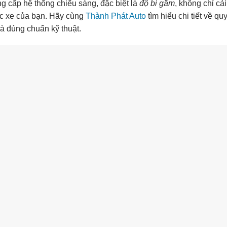
ng cấp hệ thống chiếu sáng, đặc biệt là
độ bi gầm
, không chỉ cải
ếc xe của bạn. Hãy cùng
Thành Phát Auto
tìm hiểu chi tiết về quy
và đúng chuẩn kỹ thuật.