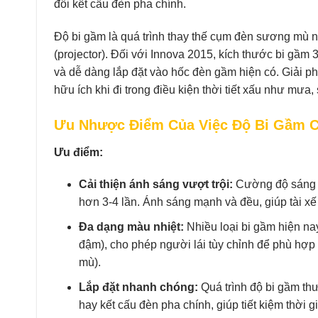
đổi kết cấu đèn pha chính.
Độ bi gầm là quá trình thay thế cụm đèn sương mù 
(projector). Đối với Innova 2015, kích thước bi gầm 
và dễ dàng lắp đặt vào hốc đèn gầm hiện có. Giải p
hữu ích khi đi trong điều kiện thời tiết xấu như mư
Ưu Nhược Điểm Của Việc Độ Bi Gầm C
Ưu điểm:
Cải thiện ánh sáng vượt trội:
Cường độ sáng t
hơn 3-4 lần. Ánh sáng mạnh và đều, giúp tài xế
Đa dạng màu nhiệt:
Nhiều loại bi gầm hiện na
đậm), cho phép người lái tùy chỉnh để phù hợp v
mù).
Lắp đặt nhanh chóng:
Quá trình độ bi gầm th
hay kết cấu đèn pha chính, giúp tiết kiệm thời g