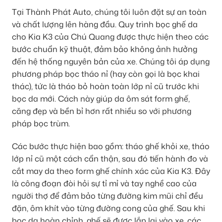
Tại Thành Phát Auto, chúng tôi luôn đặt sự an toàn
và chất lượng lên hàng đầu. Quy trình bọc ghế da
cho Kia K3 của Chú Quang được thực hiện theo các
bước chuẩn kỹ thuật, đảm bảo không ảnh hưởng
đến hệ thống nguyên bản của xe. Chúng tôi áp dụng
phương pháp bọc tháo nỉ (hay còn gọi là bọc khai
thác), tức là tháo bỏ hoàn toàn lớp nỉ cũ trước khi
bọc da mới. Cách này giúp da ôm sát form ghế,
căng đẹp và bền bỉ hơn rất nhiều so với phương
pháp bọc trùm.
Các bước thực hiện bao gồm: tháo ghế khỏi xe, tháo
lớp nỉ cũ một cách cẩn thận, sau đó tiến hành đo và
cắt may da theo form ghế chính xác của Kia K3. Đây
là công đoạn đòi hỏi sự tỉ mỉ và tay nghề cao của
người thợ để đảm bảo từng đường kim mũi chỉ đều
đặn, ôm khít vào từng đường cong của ghế. Sau khi
bọc da hoàn chỉnh, ghế sẽ được lắp lại vào xe, các