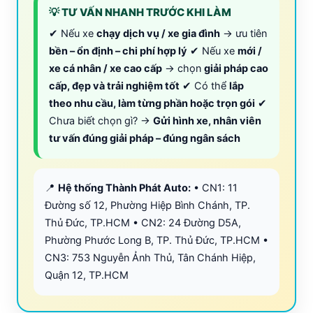
💡 TƯ VẤN NHANH TRƯỚC KHI LÀM
✔ Nếu xe
chạy dịch vụ / xe gia đình
→ ưu tiên
bền – ổn định – chi phí hợp lý
✔ Nếu xe
mới /
xe cá nhân / xe cao cấp
→ chọn
giải pháp cao
cấp, đẹp và trải nghiệm tốt
✔ Có thể
lắp
theo nhu cầu, làm từng phần hoặc trọn gói
✔
Chưa biết chọn gì? →
Gửi hình xe, nhân viên
tư vấn đúng giải pháp – đúng ngân sách
📍
Hệ thống Thành Phát Auto:
• CN1: 11
Đường số 12, Phường Hiệp Bình Chánh, TP.
Thủ Đức, TP.HCM • CN2: 24 Đường D5A,
Phường Phước Long B, TP. Thủ Đức, TP.HCM •
CN3: 753 Nguyễn Ảnh Thủ, Tân Chánh Hiệp,
Quận 12, TP.HCM