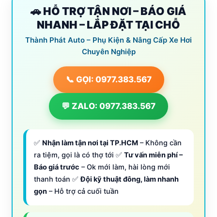
🚗 HỖ TRỢ TẬN NƠI – BÁO GIÁ
NHANH – LẮP ĐẶT TẠI CHỖ
Thành Phát Auto – Phụ Kiện & Nâng Cấp Xe Hơi
Chuyên Nghiệp
📞 GỌI: 0977.383.567
💬 ZALO: 0977.383.567
✅
Nhận làm tận nơi tại TP.HCM
– Không cần
ra tiệm, gọi là có thợ tới ✅
Tư vấn miễn phí –
Báo giá trước
– Ok mới làm, hài lòng mới
thanh toán ✅
Đội kỹ thuật đông, làm nhanh
gọn
– Hỗ trợ cả cuối tuần