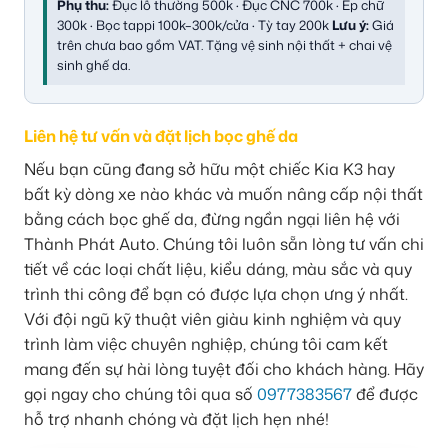
Phụ thu:
Đục lỗ thường 500k · Đục CNC 700k · Ép chữ
300k · Bọc tappi 100k–300k/cửa · Tỳ tay 200k
Lưu ý:
Giá
trên chưa bao gồm VAT. Tặng vệ sinh nội thất + chai vệ
sinh ghế da.
Liên hệ tư vấn và đặt lịch bọc ghế da
Nếu bạn cũng đang sở hữu một chiếc Kia K3 hay
bất kỳ dòng xe nào khác và muốn nâng cấp nội thất
bằng cách bọc ghế da, đừng ngần ngại liên hệ với
Thành Phát Auto. Chúng tôi luôn sẵn lòng tư vấn chi
tiết về các loại chất liệu, kiểu dáng, màu sắc và quy
trình thi công để bạn có được lựa chọn ưng ý nhất.
Với đội ngũ kỹ thuật viên giàu kinh nghiệm và quy
trình làm việc chuyên nghiệp, chúng tôi cam kết
mang đến sự hài lòng tuyệt đối cho khách hàng. Hãy
gọi ngay cho chúng tôi qua số
0977383567
để được
hỗ trợ nhanh chóng và đặt lịch hẹn nhé!