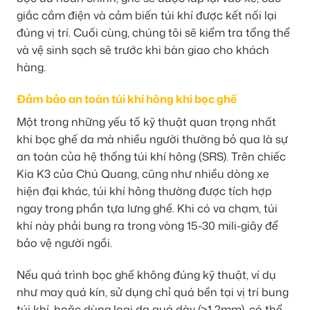
giắc cắm điện và cảm biến túi khí được kết nối lại
đúng vị trí. Cuối cùng, chúng tôi sẽ kiểm tra tổng thể
và vệ sinh sạch sẽ trước khi bàn giao cho khách
hàng.
Đảm bảo an toàn túi khí hông khi bọc ghế
Một trong những yếu tố kỹ thuật quan trọng nhất
khi bọc ghế da mà nhiều người thường bỏ qua là sự
an toàn của hệ thống túi khí hông (SRS). Trên chiếc
Kia K3 của Chú Quang, cũng như nhiều dòng xe
hiện đại khác, túi khí hông thường được tích hợp
ngay trong phần tựa lưng ghế. Khi có va chạm, túi
khí này phải bung ra trong vòng 15-30 mili-giây để
bảo vệ người ngồi.
Nếu quá trình bọc ghế không đúng kỹ thuật, ví dụ
như may quá kín, sử dụng chỉ quá bền tại vị trí bung
túi khí, hoặc dùng loại da quá dày (>1.2mm), có thể