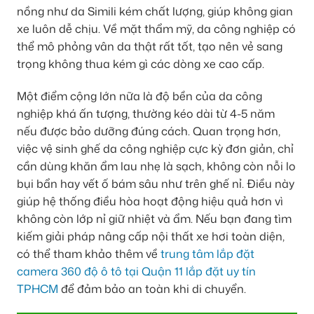
nồng như da Simili kém chất lượng, giúp không gian
xe luôn dễ chịu. Về mặt thẩm mỹ, da công nghiệp có
thể mô phỏng vân da thật rất tốt, tạo nên vẻ sang
trọng không thua kém gì các dòng xe cao cấp.
Một điểm cộng lớn nữa là độ bền của da công
nghiệp khá ấn tượng, thường kéo dài từ 4-5 năm
nếu được bảo dưỡng đúng cách. Quan trọng hơn,
việc vệ sinh ghế da công nghiệp cực kỳ đơn giản, chỉ
cần dùng khăn ẩm lau nhẹ là sạch, không còn nỗi lo
bụi bẩn hay vết ố bám sâu như trên ghế nỉ. Điều này
giúp hệ thống điều hòa hoạt động hiệu quả hơn vì
không còn lớp nỉ giữ nhiệt và ẩm. Nếu bạn đang tìm
kiếm giải pháp nâng cấp nội thất xe hơi toàn diện,
có thể tham khảo thêm về
trung tâm lắp đặt
camera 360 độ ô tô tại Quận 11 lắp đặt uy tín
TPHCM
để đảm bảo an toàn khi di chuyển.