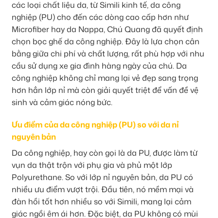
các loại chất liệu da, từ Simili kinh tế, da công
nghiệp (PU) cho đến các dòng cao cấp hơn như
Microfiber hay da Nappa, Chú Quang đã quyết định
chọn bọc ghế da công nghiệp. Đây là lựa chọn cân
bằng giữa chi phí và chất lượng, rất phù hợp với nhu
cầu sử dụng xe gia đình hàng ngày của chú. Da
công nghiệp không chỉ mang lại vẻ đẹp sang trọng
hơn hẳn lớp nỉ mà còn giải quyết triệt để vấn đề vệ
sinh và cảm giác nóng bức.
Ưu điểm của da công nghiệp (PU) so với da nỉ
nguyên bản
Da công nghiệp, hay còn gọi là da PU, được làm từ
vụn da thật trộn với phụ gia và phủ một lớp
Polyurethane. So với lớp nỉ nguyên bản, da PU có
nhiều ưu điểm vượt trội. Đầu tiên, nó mềm mại và
đàn hồi tốt hơn nhiều so với Simili, mang lại cảm
giác ngồi êm ái hơn. Đặc biệt, da PU không có mùi