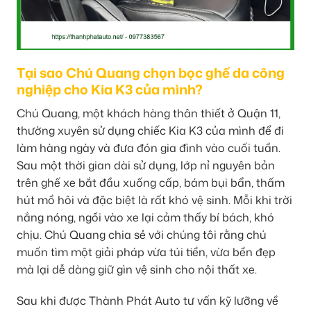
Tại sao Chú Quang chọn bọc ghế da công
nghiệp cho Kia K3 của mình?
Chú Quang, một khách hàng thân thiết ở Quận 11,
thường xuyên sử dụng chiếc Kia K3 của mình để đi
làm hàng ngày và đưa đón gia đình vào cuối tuần.
Sau một thời gian dài sử dụng, lớp nỉ nguyên bản
trên ghế xe bắt đầu xuống cấp, bám bụi bẩn, thấm
hút mồ hôi và đặc biệt là rất khó vệ sinh. Mỗi khi trời
nắng nóng, ngồi vào xe lại cảm thấy bí bách, khó
chịu. Chú Quang chia sẻ với chúng tôi rằng chú
muốn tìm một giải pháp vừa túi tiền, vừa bền đẹp
mà lại dễ dàng giữ gìn vệ sinh cho nội thất xe.
Sau khi được Thành Phát Auto tư vấn kỹ lưỡng về