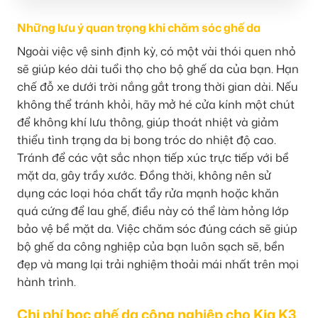
Những lưu ý quan trọng khi chăm sóc ghế da
Ngoài việc vệ sinh định kỳ, có một vài thói quen nhỏ
sẽ giúp kéo dài tuổi thọ cho bộ ghế da của bạn. Hạn
chế đỗ xe dưới trời nắng gắt trong thời gian dài. Nếu
không thể tránh khỏi, hãy mở hé cửa kính một chút
để không khí lưu thông, giúp thoát nhiệt và giảm
thiểu tình trạng da bị bong tróc do nhiệt độ cao.
Tránh để các vật sắc nhọn tiếp xúc trực tiếp với bề
mặt da, gây trầy xước. Đồng thời, không nên sử
dụng các loại hóa chất tẩy rửa mạnh hoặc khăn
quá cứng để lau ghế, điều này có thể làm hỏng lớp
bảo vệ bề mặt da. Việc chăm sóc đúng cách sẽ giúp
bộ ghế da công nghiệp của bạn luôn sạch sẽ, bền
đẹp và mang lại trải nghiệm thoải mái nhất trên mọi
hành trình.
Chi phí bọc ghế da công nghiệp cho Kia K3