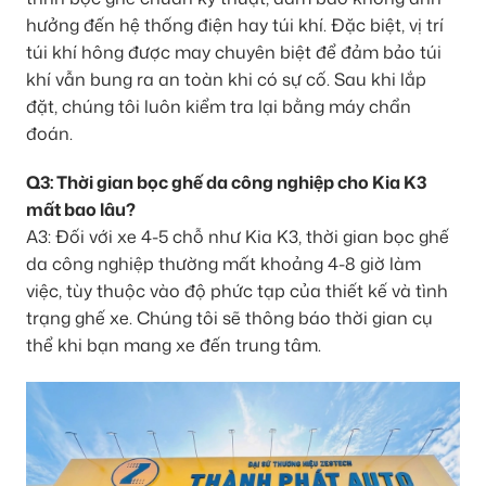
hưởng đến hệ thống điện hay túi khí. Đặc biệt, vị trí
túi khí hông được may chuyên biệt để đảm bảo túi
khí vẫn bung ra an toàn khi có sự cố. Sau khi lắp
đặt, chúng tôi luôn kiểm tra lại bằng máy chẩn
đoán.
Q3: Thời gian bọc ghế da công nghiệp cho Kia K3
mất bao lâu?
A3: Đối với xe 4-5 chỗ như Kia K3, thời gian bọc ghế
da công nghiệp thường mất khoảng 4-8 giờ làm
việc, tùy thuộc vào độ phức tạp của thiết kế và tình
trạng ghế xe. Chúng tôi sẽ thông báo thời gian cụ
thể khi bạn mang xe đến trung tâm.