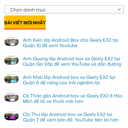
Chọn danh mục
BÀI VIẾT MỚI NHẤT
Anh Kiên lắp Android Box cho Geely EX2 tại
Quận 10 để xem Youtube
Không
có
Anh Quang lắp Android box xe Geely EX2 tại
bình
luận
Quận Gò Vấp để xem YouTube và dẫn đường
ở
Anh
Không
Kiên
có
Anh Khải lắp Android box xe Geely EX2 tại
lắp
bình
Android
luận
Quận 6 để nâng cao trải nghiệm lái
Box
ở
cho
Anh
Không
Geely
Quang
có
Cô Thảo gắn Android box xe Geely EX2 ở Hóc
EX2
lắp
bình
tại
Android
luận
Môn để lái xe thoải mái hơn
Quận
box
ở
10
xe
Anh
Không
để
Geely
Khải
có
Chị Thư lắp Android box xe Geely EX2 tại
xem
EX2
lắp
bình
Youtube
tại
Android
luận
Quận 7 để xem bản đồ, YouTube tiện lợi hơn
Quận
box
ở
Gò
xe
Cô
Không