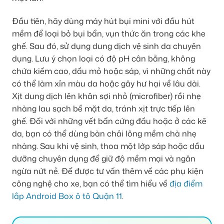
Đầu tiên, hãy dùng máy hút bụi mini với đầu hút
mềm để loại bỏ bụi bẩn, vụn thức ăn trong các khe
ghế. Sau đó, sử dụng dung dịch vệ sinh da chuyên
dụng. Lưu ý chọn loại có độ pH cân bằng, không
chứa kiềm cao, dầu mỏ hoặc sáp, vì những chất này
có thể làm xỉn màu da hoặc gây hư hại về lâu dài.
Xịt dung dịch lên khăn sợi nhỏ (microfiber) rồi nhẹ
nhàng lau sạch bề mặt da, tránh xịt trực tiếp lên
ghế. Đối với những vết bẩn cứng đầu hoặc ở các kẽ
da, bạn có thể dùng bàn chải lông mềm chà nhẹ
nhàng. Sau khi vệ sinh, thoa một lớp sáp hoặc dầu
dưỡng chuyên dụng để giữ độ mềm mại và ngăn
ngừa nứt nẻ. Để được tư vấn thêm về các phụ kiện
công nghệ cho xe, bạn có thể tìm hiểu về
địa điểm
lắp Android Box ô tô Quận 11
.