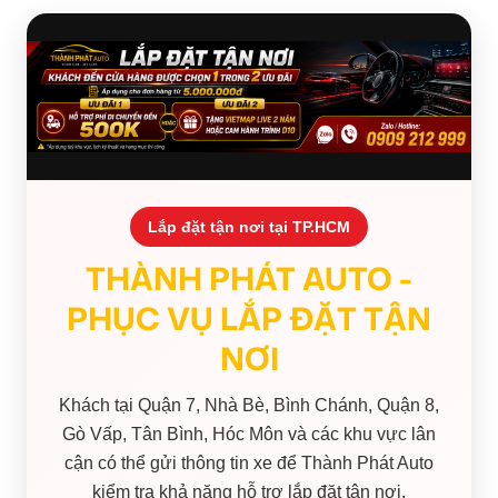
Lắp đặt tận nơi tại TP.HCM
THÀNH PHÁT AUTO -
PHỤC VỤ LẮP ĐẶT TẬN
NƠI
Khách tại Quận 7, Nhà Bè, Bình Chánh, Quận 8,
Gò Vấp, Tân Bình, Hóc Môn và các khu vực lân
cận có thể gửi thông tin xe để Thành Phát Auto
kiểm tra khả năng hỗ trợ lắp đặt tận nơi.