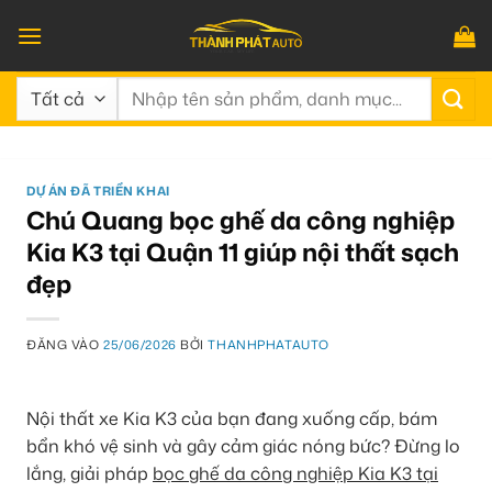
Bỏ
qua
nội
Tìm
dung
kiếm:
DỰ ÁN ĐÃ TRIỂN KHAI
Chú Quang bọc ghế da công nghiệp
Kia K3 tại Quận 11 giúp nội thất sạch
đẹp
ĐĂNG VÀO
25/06/2026
BỞI
THANHPHATAUTO
Nội thất xe Kia K3 của bạn đang xuống cấp, bám
bẩn khó vệ sinh và gây cảm giác nóng bức? Đừng lo
lắng, giải pháp
bọc ghế da công nghiệp Kia K3 tại