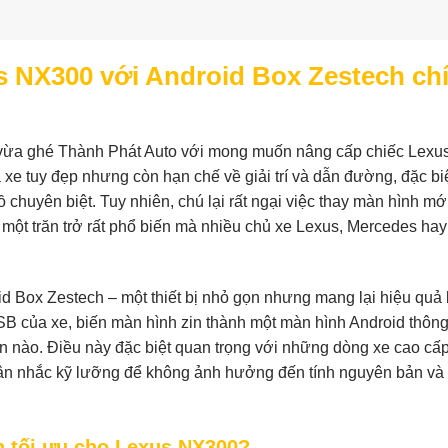
us NX300 với Android Box Zestech ch
vừa ghé Thành Phát Auto với mong muốn nâng cấp chiếc Lexu
e tuy đẹp nhưng còn hạn chế về giải trí và dẫn đường, đặc biệ
huyên biệt. Tuy nhiên, chú lại rất ngại việc thay màn hình mớ
à một trăn trở rất phổ biến mà nhiều chủ xe Lexus, Mercedes h
d Box Zestech – một thiết bị nhỏ gọn nhưng mang lại hiệu quả 
SB của xe, biến màn hình zin thành một màn hình Android thôn
iện nào. Điều này đặc biệt quan trọng với những dòng xe cao cấ
ân nhắc kỹ lưỡng để không ảnh hưởng đến tính nguyên bản và
n tối ưu cho Lexus NX300?