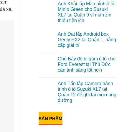
có
 cam
Anh Khải lắp Màn hình ô tô
bình
luận
ủa xe,
Minio Green cho Suzuki
ở
XL7 tại Quận 9 vì màn zin
Anh
Tấn
thiếu tiện ích
lắp
màn
Không
hình
có
Anh Đạt lắp Android box
Minio
bình
Green
luận
Geely EX2 tại Quận 1, nâng
ở
cho
cấp giải trí
Anh
Honda
Khải
CR-
Không
lắp
V
có
Màn
ở
Chú Bảy độ bi gầm ô tô cho
bình
hình
Quận
luận
Ford Everest tại Thủ Đức
ô
12
ở
tô
cần ánh sáng tốt hơn
Anh
Minio
Đạt
Green
Không
lắp
cho
có
Android
Anh Tấn lắp Camera hành
Suzuki
bình
box
XL7
luận
trình ô tô Suzuki XL7 tại
Geely
ở
tại
EX2
Quận 12 để ghi lại mọi cung
Chú
Quận
tại
Bảy
9
đường
Quận
độ
vì
1,
bi
Không
màn
nâng
gầm
có
zin
cấp
ô
bình
thiếu
giải
SẢN PHẨM
tô
luận
tiện
trí
ở
cho
ích
Anh
Ford
Tấn
Everest