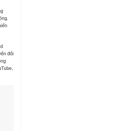
ng
óng.
hiển
id
yển đổi
ông
ouTube,