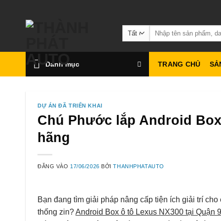
Bỏ
qua
Tìm
nội
kiếm:
dung
Danh mục
TRANG CHỦ
SẢ
DỰ ÁN ĐÃ TRIỂN KHAI
Chú Phước lắp Android Box 
hãng
ĐĂNG VÀO
17/06/2026
BỞI
THANHPHATAUTO
Bạn đang tìm giải pháp nâng cấp tiện ích giải trí 
thống zin?
Android Box ô tô Lexus NX300 tại Quận 