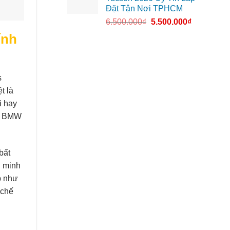
Đặt Tận Nơi TPHCM
6.500.000
₫
5.500.000
₫
ính
s
t là
i hay
ay BMW
bất
g minh
p như
 chế