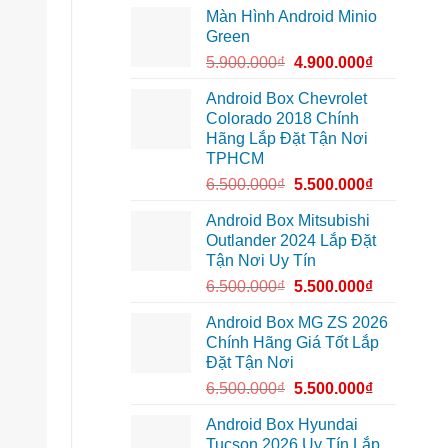
lắp
tại
Màn Hình Android Minio
Camera
Thủ
hành
Đức
Green
trình
cần
ô
ánh
5.900.000
₫
4.900.000
₫
tô
sáng
Suzuki
tốt
XL7
hơn
Android Box Chevrolet
tại
Colorado 2018 Chính
Quận
12
Hãng Lắp Đặt Tận Nơi
để
TPHCM
ghi
lại
6.500.000
₫
5.500.000
₫
mọi
cung
đường
Android Box Mitsubishi
Outlander 2024 Lắp Đặt
Tận Nơi Uy Tín
6.500.000
₫
5.500.000
₫
Android Box MG ZS 2026
Chính Hãng Giá Tốt Lắp
Đặt Tận Nơi
6.500.000
₫
5.500.000
₫
Android Box Hyundai
Tucson 2026 Uy Tín Lắp