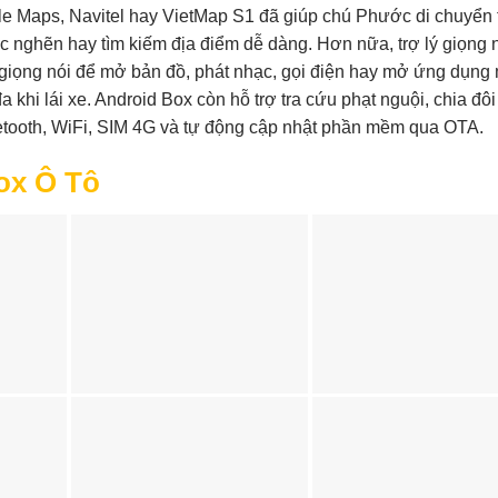
le Maps, Navitel hay VietMap S1 đã giúp chú Phước di chuyển
c nghẽn hay tìm kiếm địa điểm dễ dàng. Hơn nữa, trợ lý giọng n
g giọng nói để mở bản đồ, phát nhạc, gọi điện hay mở ứng dụng
a khi lái xe. Android Box còn hỗ trợ tra cứu phạt nguội, chia đô
etooth, WiFi, SIM 4G và tự động cập nhật phần mềm qua OTA.
ox Ô Tô