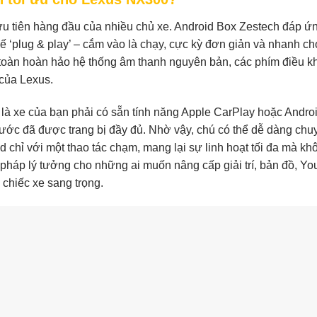
ưu tiên hàng đầu của nhiều chủ xe. Android Box Zestech đáp ứ
hế ‘plug & play’ – cắm vào là chạy, cực kỳ đơn giản và nhanh ch
toàn hoàn hảo hệ thống âm thanh nguyên bản, các phím điều k
 của Lexus.
là xe của bạn phải có sẵn tính năng Apple CarPlay hoặc Andro
ớc đã được trang bị đầy đủ. Nhờ vậy, chú có thể dễ dàng chu
id chỉ với một thao tác chạm, mang lại sự linh hoạt tối đa mà kh
i pháp lý tưởng cho những ai muốn nâng cấp giải trí, bản đồ, Y
 chiếc xe sang trọng.