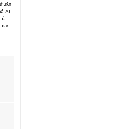
 thuận
ói AI
 mà
i màn