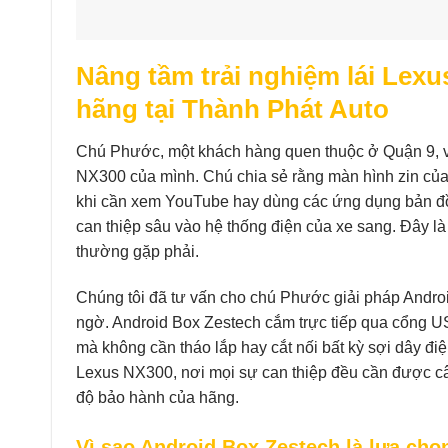
Nâng tầm trải nghiệm lái Lex
hãng tại Thành Phát Auto
Chú Phước, một khách hàng quen thuộc ở Quận 9, 
NX300 của mình. Chú chia sẻ rằng màn hình zin của x
khi cần xem YouTube hay dùng các ứng dụng bản đồ c
can thiệp sâu vào hệ thống điện của xe sang. Đây l
thường gặp phải.
Chúng tôi đã tư vấn cho chú Phước giải pháp Androi
ngờ. Android Box Zestech cắm trực tiếp qua cổng U
mà không cần tháo lắp hay cắt nối bất kỳ sợi dây đ
Lexus NX300, nơi mọi sự can thiệp đều cần được c
độ bảo hành của hãng.
Vì sao Android Box Zestech là lựa chọ