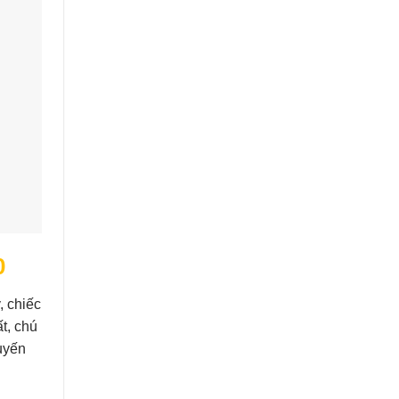
0
, chiếc
t, chú
uyến