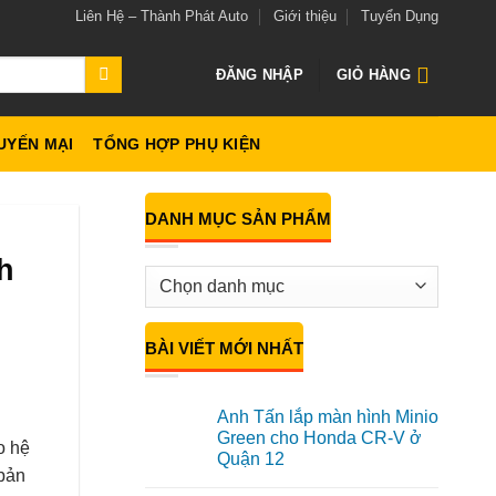
Liên Hệ – Thành Phát Auto
Giới thiệu
Tuyển Dụng
ĐĂNG NHẬP
GIỎ HÀNG
UYẾN MẠI
TỔNG HỢP PHỤ KIỆN
DANH MỤC SẢN PHẨM
h
BÀI VIẾT MỚI NHẤT
Anh Tấn lắp màn hình Minio
Green cho Honda CR-V ở
o hệ
Quận 12
 bản
Không