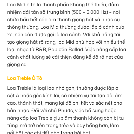
Loa Mid ô tô là thành phần không thể thiếu, đảm
nhiệm dải tần số trung bình (500 – 6.000 Hz) – nơi
chứa hầu hết các âm thanh giọng hát và nhạc cụ
thông thường. Loa Mid thường được lắp ở cánh cửa
xe, nên còn được gọi là loa cánh. Với khả năng tái
tạo giọng hát rõ ràng, loa Mid phù hợp với nhiều thể
loại nhạc từ R&B, Pop đến Ballad. Việc nâng cấp loa
cánh chất lượng sẽ cải thiện đáng kể độ rõ nét của
giọng ca.
Loa Treble Ô Tô
Loa Treble là loại loa nhỏ gọn, thường được lắp ở
cột A hoặc góc kính lái, có nhiệm vụ tái tạo dải âm
cao, thánh thót, mang lại độ chi tiết và sắc nét cho
bản nhạc. Đối với chú Phước, việc bổ sung hoặc
nâng cấp loa Treble giúp âm thanh không còn bị tù
túng, mà trở nên trong trẻo và bay bổng hơn, làm
nổi bật các chi tiết nhỏ trong bài hát.