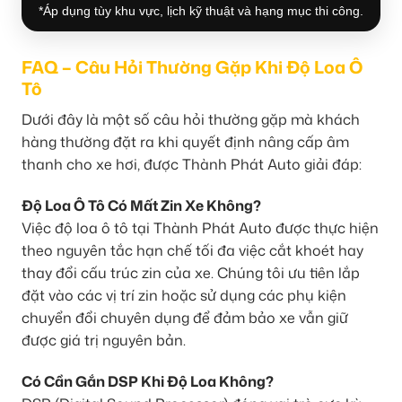
*Áp dụng tùy khu vực, lịch kỹ thuật và hạng mục thi công.
FAQ – Câu Hỏi Thường Gặp Khi Độ Loa Ô
Tô
Dưới đây là một số câu hỏi thường gặp mà khách
hàng thường đặt ra khi quyết định nâng cấp âm
thanh cho xe hơi, được Thành Phát Auto giải đáp:
Độ Loa Ô Tô Có Mất Zin Xe Không?
Việc độ loa ô tô tại Thành Phát Auto được thực hiện
theo nguyên tắc hạn chế tối đa việc cắt khoét hay
thay đổi cấu trúc zin của xe. Chúng tôi ưu tiên lắp
đặt vào các vị trí zin hoặc sử dụng các phụ kiện
chuyển đổi chuyên dụng để đảm bảo xe vẫn giữ
được giá trị nguyên bản.
Có Cần Gắn DSP Khi Độ Loa Không?