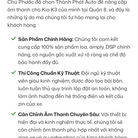
Chú Phước đã chọn Thành Phát Auto để nâng cấp
âm thanh cho Kia K3 của mình tại Quận 8, và đây là
những lý do mà chúng tôi tự hào mang lại cho
khách hàng:
Sản Phẩm Chính Hãng:
Chúng tôi cam kết
cung cấp 100% sản phẩm loa, amply, DSP chính
hãng, có nguồn gốc xuất xứ rõ ràng và chế độ
bảo hành đầy đủ.
Thi Công Chuẩn Kỹ Thuật:
Đội ngũ kỹ thuật
viên giàu kinh nghiệm, được đào tạo bài bản,
luôn tuân thủ quy trình lắp đặt an toàn, không
làm ảnh hưởng đến hệ thống điện và kết cấu
zin của xe.
Cân Chỉnh Âm Thanh Chuyên Sâu:
Với thiết bị
hiện đại và kinh nghiệm thực tế, chúng tôi sẽ
cân chỉnh âm thanh phù hợp nhất với không
gian xe và gu nghe nhạc của từng khách hàng.