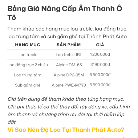
Bảng Giá Nâng Cấp Âm Thanh Ô
Tô
Tham khảo các hạng mục loa treble, loa đồng trục,
loa trung tâm và sub gầm ghế tại Thành Phát Auto.
HẠNG MỤC
SẢN PHẨM
GIÁ
1.200.000đ
Loa treble
Loa treble JBL
3.190.000đ
Loa đồng trục 2 chiều
Alpine DM-65
5.500.000đ
Loa trung tâm
Alpine DP2-35M
6.590.000đ
Sub gầm ghế
Alpine PWE-M770
Giá trên dùng để tham khảo theo từng hạng mục.
Chi phí thực tế có thể thay đổi tùy dòng xe, cấu hình
âm thanh và chương trình ưu đãi tại thời điểm lắp
đặt.
Vì Sao Nên Độ Loa Tại Thành Phát Auto?