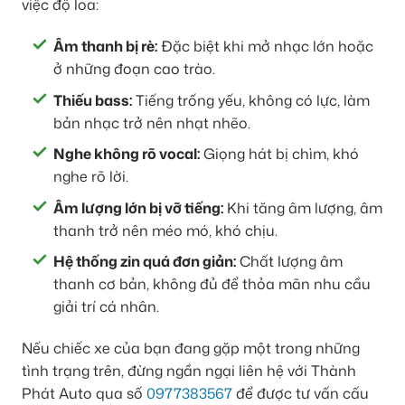
việc độ loa:
Âm thanh bị rè:
Đặc biệt khi mở nhạc lớn hoặc
ở những đoạn cao trào.
Thiếu bass:
Tiếng trống yếu, không có lực, làm
bản nhạc trở nên nhạt nhẽo.
Nghe không rõ vocal:
Giọng hát bị chìm, khó
nghe rõ lời.
Âm lượng lớn bị vỡ tiếng:
Khi tăng âm lượng, âm
thanh trở nên méo mó, khó chịu.
Hệ thống zin quá đơn giản:
Chất lượng âm
thanh cơ bản, không đủ để thỏa mãn nhu cầu
giải trí cá nhân.
Nếu chiếc xe của bạn đang gặp một trong những
tình trạng trên, đừng ngần ngại liên hệ với Thành
Phát Auto qua số
0977383567
để được tư vấn cấu