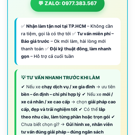
💬 ZALO: 0977.383.567
✅
Nhận làm tận nơi tại TP.HCM
– Không cần
ra tiệm, gọi là có thợ tới ✅
Tư vấn miễn phí –
Báo giá trước
– Ok mới làm, hài lòng mới
thanh toán ✅
Đội kỹ thuật đông, làm nhanh
gọn
– Hỗ trợ cả cuối tuần
💡 TƯ VẤN NHANH TRƯỚC KHI LÀM
✔ Nếu xe
chạy dịch vụ / xe gia đình
→ ưu tiên
bền – ổn định – chi phí hợp lý
✔ Nếu xe
mới /
xe cá nhân / xe cao cấp
→ chọn
giải pháp cao
cấp, đẹp và trải nghiệm tốt
✔ Có thể
lắp
theo nhu cầu, làm từng phần hoặc trọn gói
✔
Chưa biết chọn gì? →
Gửi hình xe, nhân viên
tư vấn đúng giải pháp – đúng ngân sách