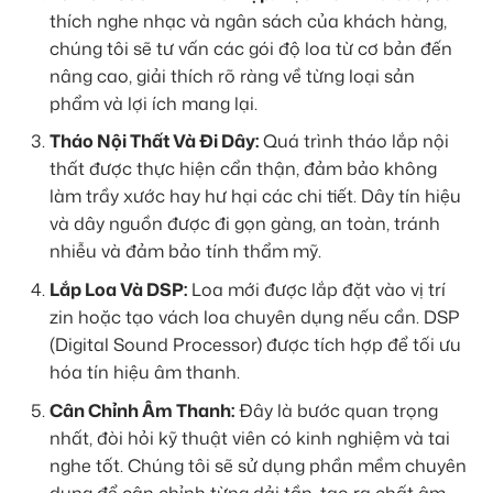
thích nghe nhạc và ngân sách của khách hàng,
chúng tôi sẽ tư vấn các gói độ loa từ cơ bản đến
nâng cao, giải thích rõ ràng về từng loại sản
phẩm và lợi ích mang lại.
Tháo Nội Thất Và Đi Dây:
Quá trình tháo lắp nội
thất được thực hiện cẩn thận, đảm bảo không
làm trầy xước hay hư hại các chi tiết. Dây tín hiệu
và dây nguồn được đi gọn gàng, an toàn, tránh
nhiễu và đảm bảo tính thẩm mỹ.
Lắp Loa Và DSP:
Loa mới được lắp đặt vào vị trí
zin hoặc tạo vách loa chuyên dụng nếu cần. DSP
(Digital Sound Processor) được tích hợp để tối ưu
hóa tín hiệu âm thanh.
Cân Chỉnh Âm Thanh:
Đây là bước quan trọng
nhất, đòi hỏi kỹ thuật viên có kinh nghiệm và tai
nghe tốt. Chúng tôi sẽ sử dụng phần mềm chuyên
dụng để cân chỉnh từng dải tần, tạo ra chất âm