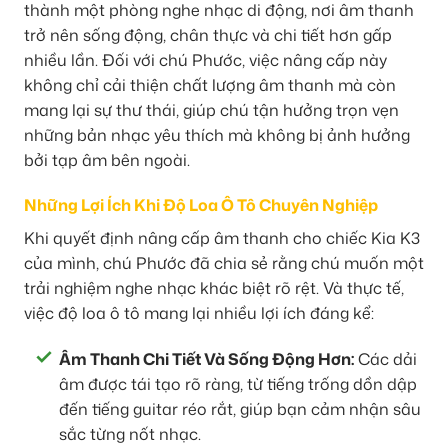
thành một phòng nghe nhạc di động, nơi âm thanh
trở nên sống động, chân thực và chi tiết hơn gấp
nhiều lần. Đối với chú Phước, việc nâng cấp này
không chỉ cải thiện chất lượng âm thanh mà còn
mang lại sự thư thái, giúp chú tận hưởng trọn vẹn
những bản nhạc yêu thích mà không bị ảnh hưởng
bởi tạp âm bên ngoài.
Những Lợi Ích Khi Độ Loa Ô Tô Chuyên Nghiệp
Khi quyết định nâng cấp âm thanh cho chiếc Kia K3
của mình, chú Phước đã chia sẻ rằng chú muốn một
trải nghiệm nghe nhạc khác biệt rõ rệt. Và thực tế,
việc độ loa ô tô mang lại nhiều lợi ích đáng kể:
Âm Thanh Chi Tiết Và Sống Động Hơn:
Các dải
âm được tái tạo rõ ràng, từ tiếng trống dồn dập
đến tiếng guitar réo rắt, giúp bạn cảm nhận sâu
sắc từng nốt nhạc.