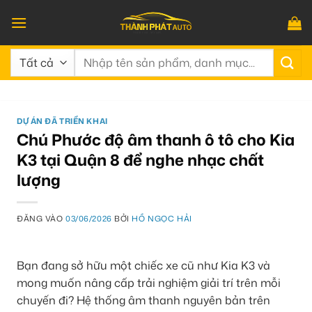
Bỏ
qua
nội
Tìm
dung
kiếm:
DỰ ÁN ĐÃ TRIỂN KHAI
Chú Phước độ âm thanh ô tô cho Kia
K3 tại Quận 8 để nghe nhạc chất
lượng
ĐĂNG VÀO
03/06/2026
BỞI
HỒ NGỌC HẢI
Bạn đang sở hữu một chiếc xe cũ như Kia K3 và
mong muốn nâng cấp trải nghiệm giải trí trên mỗi
chuyến đi? Hệ thống âm thanh nguyên bản trên