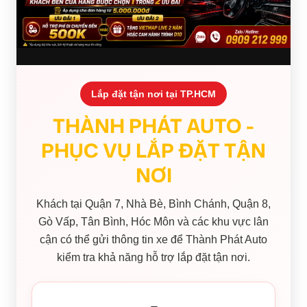
Lắp đặt tận nơi tại TP.HCM
THÀNH PHÁT AUTO -
PHỤC VỤ LẮP ĐẶT TẬN
NƠI
Khách tại Quận 7, Nhà Bè, Bình Chánh, Quận 8,
Gò Vấp, Tân Bình, Hóc Môn và các khu vực lân
cận có thể gửi thông tin xe để Thành Phát Auto
kiểm tra khả năng hỗ trợ lắp đặt tận nơi.