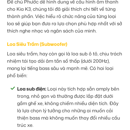
Để chú Phước dễ hình dung về cấu hình âm thanh
cho Kia K3, chúng tôi đã giải thích chi tiết về từng
thành phần. Việc hiểu rõ chức năng của từng loại
loa sẽ giúp bạn đưa ra lựa chọn phù hợp nhất với sở
thích nghe nhạc và ngân sách của mình.
Loa Siêu Trầm (Subwoofer)
Loa siêu trầm, hay còn gọi là loa sub ô tô, chịu trách
nhiệm tái tạo dải âm tần số thấp (dưới 200Hz),
mang lại tiếng bass sâu và mạnh mẽ. Có hai loại
phổ biến:
Loa sub điện:
Loại này tích hợp sẵn amply bên
trong, nhỏ gọn và thường được lắp đặt dưới
gầm ghế xe, không chiếm nhiều diện tích. Đây
là lựa chọn lý tưởng cho những ai muốn cải
thiện bass mà không muốn thay đổi nhiều cấu
trúc xe.