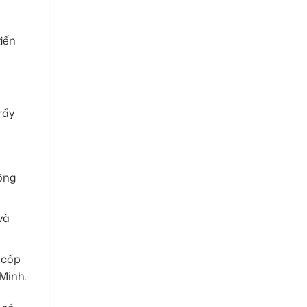
iến
rầy
ông
và
 cốp
Minh.