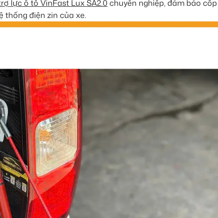
trợ lực ô tô VinFast Lux SA2.0
chuyên nghiệp, đảm bảo cốp
 thống điện zin của xe.