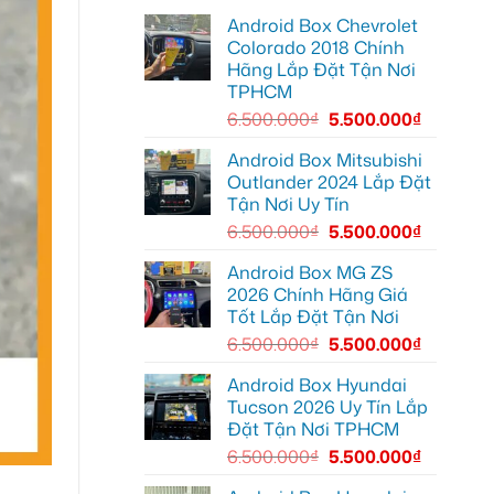
lái
lắp
Môn
Android Box Chevrolet
Android
để
box
lái
Colorado 2018 Chính
xe
xe
Hãng Lắp Đặt Tận Nơi
Geely
thoải
EX2
mái
TPHCM
tại
hơn
Quận
6.500.000
₫
5.500.000
₫
7
để
xem
Android Box Mitsubishi
bản
Outlander 2024 Lắp Đặt
đồ,
YouTube
Tận Nơi Uy Tín
tiện
lợi
6.500.000
₫
5.500.000
₫
hơn
Android Box MG ZS
2026 Chính Hãng Giá
Tốt Lắp Đặt Tận Nơi
6.500.000
₫
5.500.000
₫
Android Box Hyundai
Tucson 2026 Uy Tín Lắp
Đặt Tận Nơi TPHCM
6.500.000
₫
5.500.000
₫