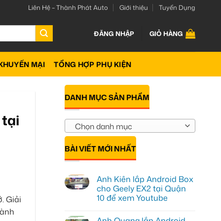
Liên Hệ – Thành Phát Auto
Giới thiệu
Tuyển Dụng
ĐĂNG NHẬP
GIỎ HÀNG
KHUYẾN MẠI
TỔNG HỢP PHỤ KIỆN
DANH MỤC SẢN PHẨM
tại
Chọn danh mục
BÀI VIẾT MỚI NHẤT
Anh Kiên lắp Android Box
cho Geely EX2 tại Quận
10 để xem Youtube
. Giải
Không
hành
có
Anh Quang lắp Android
bình