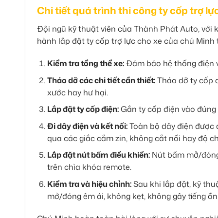
Chi tiết quá trình thi công ty cốp trợ lự
Đội ngũ kỹ thuật viên của Thành Phát Auto, với k
hành lắp đặt ty cốp trợ lực cho xe của chú Min
Kiểm tra tổng thể xe:
Đảm bảo hệ thống điện và
Tháo dỡ các chi tiết cần thiết:
Tháo dỡ ty cốp c
xước hay hư hại.
Lắp đặt ty cốp điện:
Gắn ty cốp điện vào đúng 
Đi dây điện và kết nối:
Toàn bộ dây điện được đ
qua các giắc cắm zin, không cắt nối hay độ ch
Lắp đặt nút bấm điều khiển:
Nút bấm mở/đóng c
trên chìa khóa remote.
Kiểm tra và hiệu chỉnh:
Sau khi lắp đặt, kỹ thu
mở/đóng êm ái, không kẹt, không gây tiếng ồn