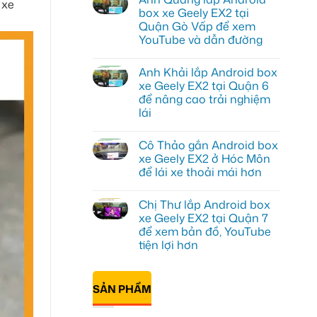
 xe
luận
box xe Geely EX2 tại
ở
Quận Gò Vấp để xem
Anh
Kiên
YouTube và dẫn đường
lắp
Android
Không
Box
có
Anh Khải lắp Android box
cho
bình
Geely
luận
xe Geely EX2 tại Quận 6
ở
EX2
để nâng cao trải nghiệm
Anh
tại
Quang
Quận
lái
lắp
10
Android
Không
để
box
có
xem
Cô Thảo gắn Android box
xe
bình
Youtube
Geely
luận
xe Geely EX2 ở Hóc Môn
ở
EX2
để lái xe thoải mái hơn
Anh
tại
Khải
Quận
Không
lắp
Gò
có
Android
Vấp
Chị Thư lắp Android box
bình
box
để
luận
xe Geely EX2 tại Quận 7
xe
xem
ở
Geely
YouTube
để xem bản đồ, YouTube
Cô
EX2
và
Thảo
tiện lợi hơn
tại
dẫn
gắn
Quận
đường
Android
Không
6
box
có
để
xe
bình
nâng
SẢN PHẨM
Geely
luận
cao
ở
EX2
trải
Chị
ở
nghiệm
Thư
Hóc