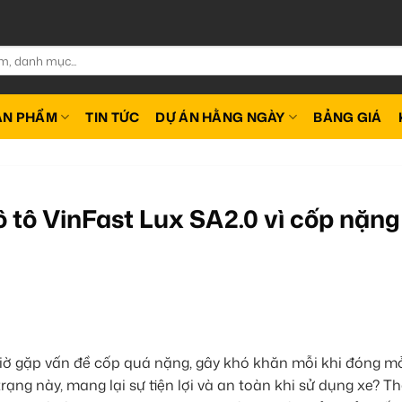
ẢN PHẨM
TIN TỨC
DỰ ÁN HẰNG NGÀY
BẢNG GIÁ
ô tô VinFast Lux SA2.0 vì cốp nặng 
iờ gặp vấn đề cốp quá nặng, gây khó khăn mỗi khi đóng mở
rạng này, mang lại sự tiện lợi và an toàn khi sử dụng xe? T