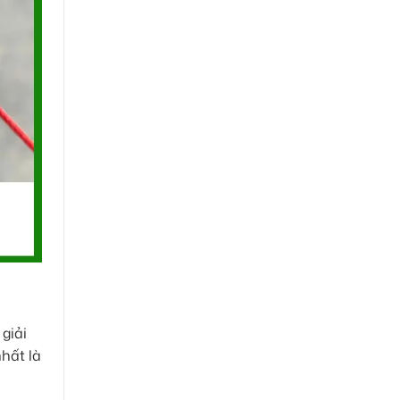
giải
hất là