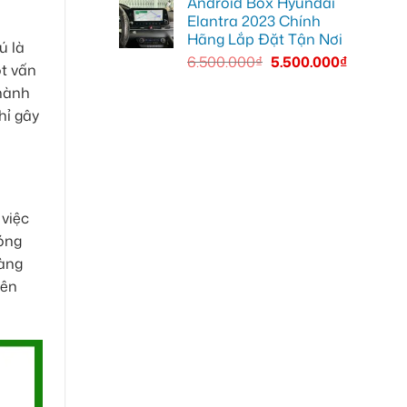
Android Box Hyundai
Elantra 2023 Chính
Hãng Lắp Đặt Tận Nơi
ú là
6.500.000
₫
5.500.000
₫
ột vấn
 hành
hỉ gây
 việc
đóng
càng
nên