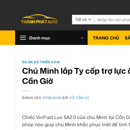
Bỏ
qua
nội
Tìm
kiếm:
dung
Danh mục
TRANG CHỦ
S
DỰ ÁN ĐÃ TRIỂN KHAI
Chú Minh lắp Ty cốp trợ lực 
Cần Giờ
ĐĂNG VÀO
27/06/2026
BỞI
VÕ TẤN VŨ
Chiếc VinFast Lux SA2.0 của chú Minh tại Cần G
pháp nào giúp chú Minh khắc phục triệt để tình t