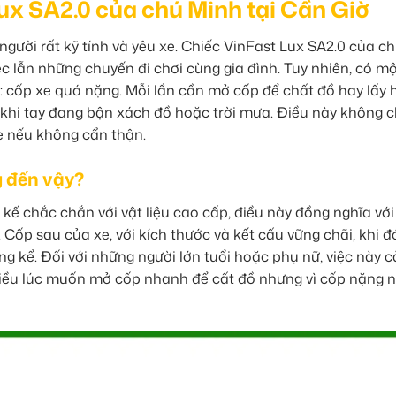
Lux SA2.0 của chú Minh tại Cần Giờ
gười rất kỹ tính và yêu xe. Chiếc VinFast Lux SA2.0 của ch
c lẫn những chuyến đi chơi cùng gia đình. Tuy nhiên, có m
ú: cốp xe quá nặng. Mỗi lần cần mở cốp để chất đồ hay lấy
à khi tay đang bận xách đồ hoặc trời mưa. Điều này không c
e nếu không cẩn thận.
g đến vậy?
 kế chắc chắn với vật liệu cao cấp, điều này đồng nghĩa với
Cốp sau của xe, với kích thước và kết cấu vững chãi, khi 
g kể. Đối với những người lớn tuổi hoặc phụ nữ, việc này 
hiều lúc muốn mở cốp nhanh để cất đồ nhưng vì cốp nặng 