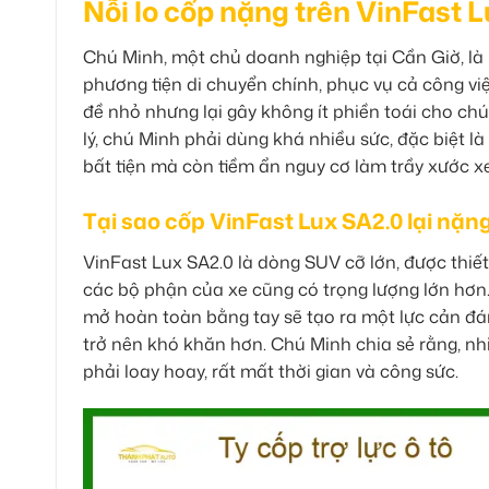
Nỗi lo cốp nặng trên VinFast 
Chú Minh, một chủ doanh nghiệp tại Cần Giờ, là n
phương tiện di chuyển chính, phục vụ cả công việ
đề nhỏ nhưng lại gây không ít phiền toái cho ch
lý, chú Minh phải dùng khá nhiều sức, đặc biệt l
bất tiện mà còn tiềm ẩn nguy cơ làm trầy xước x
Tại sao cốp VinFast Lux SA2.0 lại nặn
VinFast Lux SA2.0 là dòng SUV cỡ lớn, được thiết
các bộ phận của xe cũng có trọng lượng lớn hơn. 
mở hoàn toàn bằng tay sẽ tạo ra một lực cản đán
trở nên khó khăn hơn. Chú Minh chia sẻ rằng, n
phải loay hoay, rất mất thời gian và công sức.