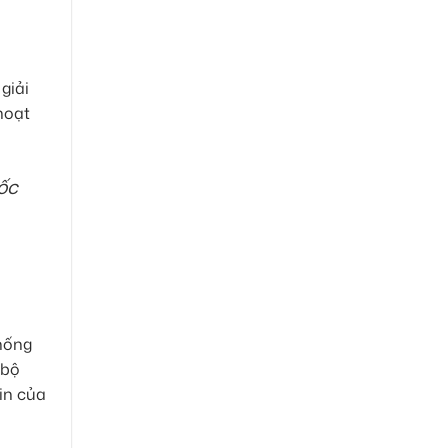
giải
 hoạt
ốc
thống
 bộ
zin của