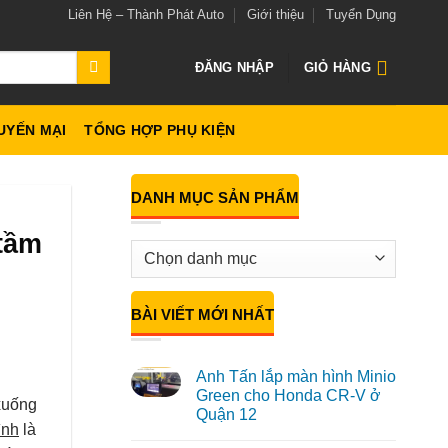
Liên Hệ – Thành Phát Auto
Giới thiệu
Tuyển Dụng
ĐĂNG NHẬP
GIỎ HÀNG
UYẾN MẠI
TỔNG HỢP PHỤ KIỆN
DANH MỤC SẢN PHẨM
 tầm
BÀI VIẾT MỚI NHẤT
Anh Tấn lắp màn hình Minio
Green cho Honda CR-V ở
xuống
Quận 12
ình
là
Không