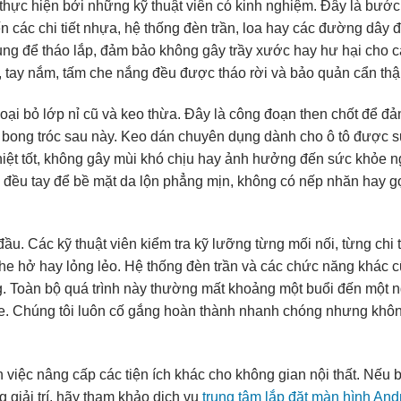
c thực hiện bởi những kỹ thuật viên có kinh nghiệm. Đây là bước
 các chi tiết nhựa, hệ thống đèn trần, loa hay các đường dây 
ụng để tháo lắp, đảm bảo không gây trầy xước hay hư hại cho c
ần, tay nắm, tấm che nắng đều được tháo rời và bảo quản cẩn thậ
loại bỏ lớp nỉ cũ và keo thừa. Đây là công đoạn then chốt để đ
y bong tróc sau này. Keo dán chuyên dụng dành cho ô tô được 
iệt tốt, không gây mùi khó chịu hay ảnh hưởng đến sức khỏe 
ng đều tay để bề mặt da lộn phẳng mịn, không có nếp nhăn hay 
đầu. Các kỹ thuật viên kiểm tra kỹ lưỡng từng mối nối, từng chi t
e hở hay lỏng lẻo. Hệ thống đèn trần và các chức năng khác 
g. Toàn bộ quá trình này thường mất khoảng một buổi đến một 
 xe. Chúng tôi luôn cố gắng hoàn thành nhanh chóng nhưng khô
 việc nâng cấp các tiện ích khác cho không gian nội thất. Nếu 
g giải trí, hãy tham khảo dịch vụ
trung tâm lắp đặt màn hình And