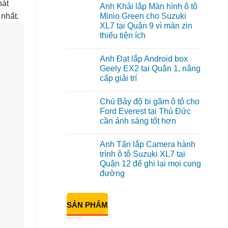
có
hát
Anh Khải lắp Màn hình ô tô
bình
luận
 nhất.
Minio Green cho Suzuki
ở
XL7 tại Quận 9 vì màn zin
Anh
Tấn
thiếu tiện ích
lắp
màn
Không
hình
có
Anh Đạt lắp Android box
Minio
bình
Green
luận
Geely EX2 tại Quận 1, nâng
ở
cho
cấp giải trí
Anh
Honda
Khải
CR-
Không
lắp
V
có
Màn
ở
Chú Bảy độ bi gầm ô tô cho
bình
hình
Quận
luận
Ford Everest tại Thủ Đức
ô
12
ở
tô
cần ánh sáng tốt hơn
Anh
Minio
Đạt
Green
Không
lắp
cho
có
Android
Anh Tấn lắp Camera hành
Suzuki
bình
box
XL7
luận
trình ô tô Suzuki XL7 tại
Geely
ở
tại
EX2
Quận 12 để ghi lại mọi cung
Chú
Quận
tại
Bảy
9
đường
Quận
độ
vì
1,
bi
Không
màn
nâng
gầm
có
zin
cấp
ô
bình
thiếu
giải
SẢN PHẨM
tô
luận
tiện
trí
ở
cho
ích
Anh
Ford
Tấn
Everest