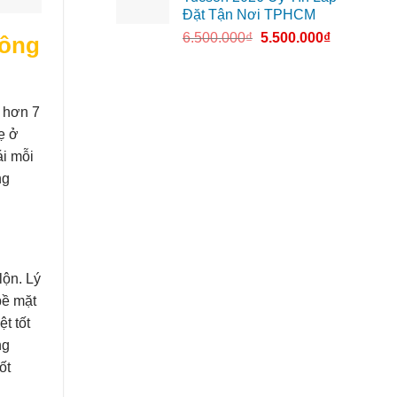
Đặt Tận Nơi TPHCM
6.500.000
₫
5.500.000
₫
hông
 hơn 7
ẹ ở
ái mỗi
ng
lộn. Lý
bề mặt
t tốt
ng
ốt