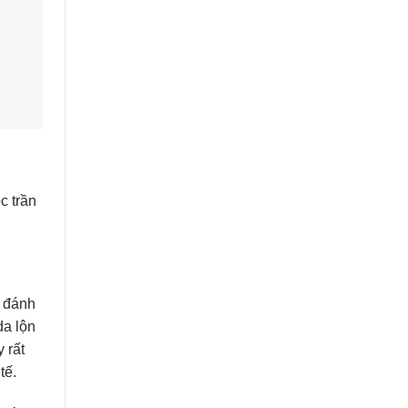
c trần
, đánh
da lộn
 rất
tế.