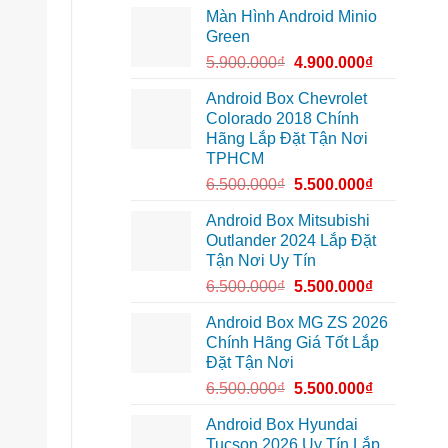
lắp
tại
Màn Hình Android Minio
Camera
Thủ
hành
Đức
Green
trình
cần
ô
ánh
5.900.000
₫
4.900.000
₫
tô
sáng
Suzuki
tốt
XL7
hơn
Android Box Chevrolet
tại
Colorado 2018 Chính
Quận
12
Hãng Lắp Đặt Tận Nơi
để
TPHCM
ghi
lại
6.500.000
₫
5.500.000
₫
mọi
cung
đường
Android Box Mitsubishi
Outlander 2024 Lắp Đặt
Tận Nơi Uy Tín
6.500.000
₫
5.500.000
₫
Android Box MG ZS 2026
Chính Hãng Giá Tốt Lắp
Đặt Tận Nơi
6.500.000
₫
5.500.000
₫
Android Box Hyundai
Tucson 2026 Uy Tín Lắp