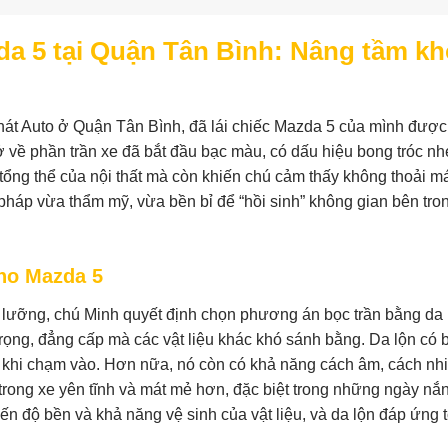
da 5 tại Quận Tân Bình: Nâng tầm k
át Auto ở Quận Tân Bình, đã lái chiếc Mazda 5 của mình được
ở về phần trần xe đã bắt đầu bạc màu, có dấu hiệu bong tróc nh
p tổng thể của nội thất mà còn khiến chú cảm thấy không thoải m
háp vừa thẩm mỹ, vừa bền bỉ để “hồi sinh” không gian bên tro
cho Mazda 5
 lưỡng, chú Minh quyết định chọn phương án bọc trần bằng da 
 trọng, đẳng cấp mà các vật liệu khác khó sánh bằng. Da lộn có 
khi chạm vào. Hơn nữa, nó còn có khả năng cách âm, cách nhiệ
trong xe yên tĩnh và mát mẻ hơn, đặc biệt trong những ngày nắ
n độ bền và khả năng vệ sinh của vật liệu, và da lộn đáp ứng t