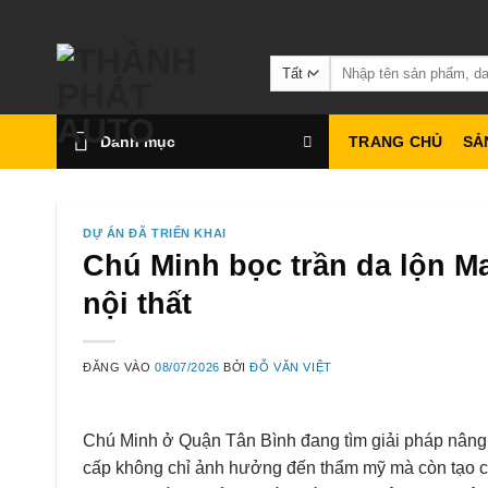
Bỏ
qua
Tìm
nội
kiếm:
dung
Danh mục
TRANG CHỦ
SẢ
DỰ ÁN ĐÃ TRIỂN KHAI
Chú Minh bọc trần da lộn M
nội thất
ĐĂNG VÀO
08/07/2026
BỞI
ĐỖ VĂN VIỆT
Chú Minh ở Quận Tân Bình đang tìm giải pháp nâng 
cấp không chỉ ảnh hưởng đến thẩm mỹ mà còn tạo c