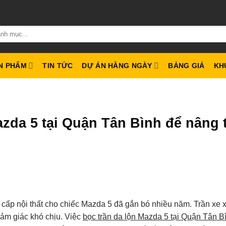
N PHẨM
TIN TỨC
DỰ ÁN HẰNG NGÀY
BẢNG GIÁ
KH
azda 5 tại Quận Tân Bình để nâng
cấp nội thất cho chiếc Mazda 5 đã gắn bó nhiều năm. Trần xe 
ảm giác khó chịu. Việc
bọc trần da lộn Mazda 5 tại Quận Tân B