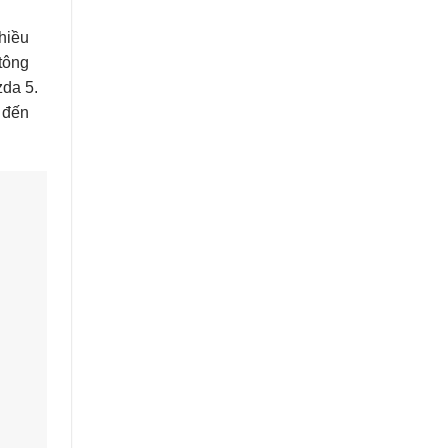
hiều
tông
zda 5.
 đến