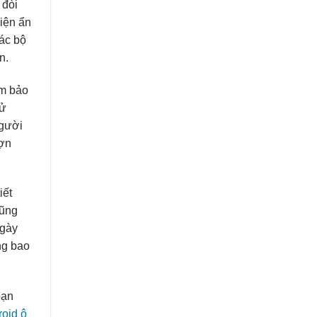
 đòi
điện ẩn
ác bộ
n.
ảm bảo
sử
người
gợn
iết
cũng
ngày
ng bao
bạn
roid ô