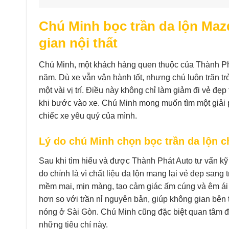
Chú Minh bọc trần da lộn Maz
gian nội thất
Chú Minh, một khách hàng quen thuộc của Thành Ph
năm. Dù xe vẫn vận hành tốt, nhưng chú luôn trăn tr
một vài vị trí. Điều này không chỉ làm giảm đi vẻ đẹ
khi bước vào xe. Chú Minh mong muốn tìm một giải p
chiếc xe yêu quý của mình.
Lý do chú Minh chọn bọc trần da lộn 
Sau khi tìm hiểu và được Thành Phát Auto tư vấn kỹ
do chính là vì chất liệu da lộn mang lại vẻ đẹp sang
mềm mại, mịn màng, tạo cảm giác ấm cúng và êm ái 
hơn so với trần nỉ nguyên bản, giúp không gian bên 
nóng ở Sài Gòn. Chú Minh cũng đặc biệt quan tâm đế
những tiêu chí này.