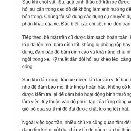
Sau khi chốt vật liệu, quá trình tháo dỡ trần xe đượ
hỏi sự cẩn trọng cao độ để không làm ảnh hưởng đến
bên trong. Chúng tôi sử dụng các dụng cụ chuyên d
phận khác của xe. Đặc biệt, các chi tiết như đèn tr
Tiếp theo, bề mặt trần cũ được làm sạch hoàn toàn, 
lớp da lộn mới bám dính tốt, không bị phồng rộp ha
dụng, đảm bảo độ bám dính cao và khả năng chịu nh
ngồi trong xe. Kỹ thuật dán đòi hỏi sự khéo léo, că
sóng.
Sau khi dán xong, trần xe được lắp lại vào vị trí ban 
nhỏ để đảm bảo mọi thứ khớp hoàn hảo, không có kh
được kiểm tra lại để đảm bảo hoạt động bình thườn
làm việc, tùy thuộc vào độ phức tạp của từng dòng
giờ bỏ qua sự tỉ mỉ để đạt được chất lượng tốt nhất.
Ngoài việc bọc trần, nhiều chủ xe cũng quan tâm đến
đang tìm kiếm một địa chỉ uy tín để nâng cấp hệ thốn