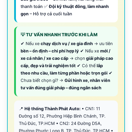
thanh toán ✅
Đội kỹ thuật đông, làm nhanh
gọn
– Hỗ trợ cả cuối tuần
💡 TƯ VẤN NHANH TRƯỚC KHI LÀM
✔ Nếu xe
chạy dịch vụ / xe gia đình
→ ưu tiên
bền – ổn định – chi phí hợp lý
✔ Nếu xe
mới /
xe cá nhân / xe cao cấp
→ chọn
giải pháp cao
cấp, đẹp và trải nghiệm tốt
✔ Có thể
lắp
theo nhu cầu, làm từng phần hoặc trọn gói
✔
Chưa biết chọn gì? →
Gửi hình xe, nhân viên
tư vấn đúng giải pháp – đúng ngân sách
📍
Hệ thống Thành Phát Auto:
• CN1: 11
Đường số 12, Phường Hiệp Bình Chánh, TP.
Thủ Đức, TP.HCM • CN2: 24 Đường D5A,
Phường Phước Long B, TP. Thủ Đức, TP.HCM •