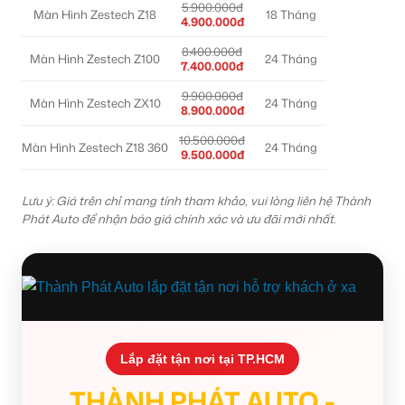
5.900.000đ
Màn Hình Zestech Z18
18 Tháng
4.900.000đ
8.400.000đ
Màn Hình Zestech Z100
24 Tháng
7.400.000đ
9.900.000đ
Màn Hình Zestech ZX10
24 Tháng
8.900.000đ
10.500.000đ
Màn Hình Zestech Z18 360
24 Tháng
9.500.000đ
Lưu ý: Giá trên chỉ mang tính tham khảo, vui lòng liên hệ Thành
Phát Auto để nhận báo giá chính xác và ưu đãi mới nhất.
Lắp đặt tận nơi tại TP.HCM
THÀNH PHÁT AUTO -