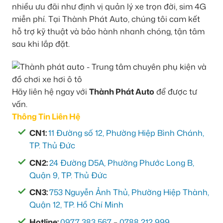
nhiều ưu đãi như định vị quản lý xe trọn đời, sim 4G
miễn phí. Tại Thành Phát Auto, chúng tôi cam kết
hỗ trợ kỹ thuật và bảo hành nhanh chóng, tận tâm
sau khi lắp đặt.
Hãy liên hệ ngay với
Thành Phát Auto
để được tư
vấn.
Thông Tin Liên Hệ
CN1:
11 Đường số 12, Phường Hiệp Bình Chánh,
TP. Thủ Đức
CN2:
24 Đường D5A, Phường Phước Long B,
Quận 9, TP. Thủ Đức
CN3:
753 Nguyễn Ảnh Thủ, Phường Hiệp Thành,
Quận 12, TP. Hồ Chí Minh
Hotline:
0977 383 567
–
0788 212 999