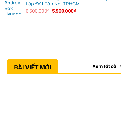
Lắp Đặt Tận Nơi TPHCM
6.500.000
₫
5.500.000
₫
BÀI VIẾT MỚI
Xem tất cả