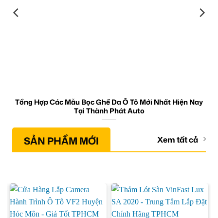
Tổng Hợp Các Mẫu Bọc Ghế Da Ô Tô Mới Nhất Hiện Nay
Tại Thành Phát Auto
SẢN PHẨM MỚI
Xem tất cả