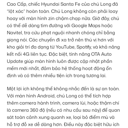
Cao Cấp, chiếc Hyundai Santa Fe của chú Long đã
“lột xác” hoàn toàn. Chú Long không còn phải loay
hoay với màn hình zin chậm chạp nữa. Giờ đây, chú
có thể dễ dàng tìm đường với Google Maps hoặc
Navitel, tra cứu phạt nguội nhanh chóng chỉ bằng
giọng nói. Các chuyến đi xa trở nên thú vị hơn với
kho giải trí đa dạng từ YouTube, Spotify, và khả năng
kết nối 4G liên tục. Đặc biệt, tính năng OTA Auto
Update giúp màn hình luôn được cập nhật phần
mềm mới nhất, đảm bảo hệ thống hoạt động ổn
định và có thêm nhiều tiện ích trong tương lai.
Một lợi ích không thể không nhắc đến là sự an toàn.
Với màn hình Android, chú Long có thể tích hợp
thêm camera hành trình, camera lùi, hoặc thậm chí
là camera 360 độ (nếu có nhu cầu sau này) để quan
sát toàn cảnh xung quanh xe, loại bỏ điểm mù và
hỗ trợ đỗ xe dễ dàng hơn. Điều này đặc biệt hữu ích