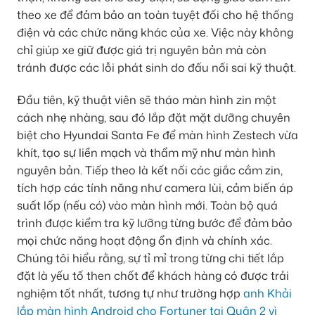
theo xe để đảm bảo an toàn tuyệt đối cho hệ thống
điện và các chức năng khác của xe. Việc này không
chỉ giúp xe giữ được giá trị nguyên bản mà còn
tránh được các lỗi phát sinh do đấu nối sai kỹ thuật.
Đầu tiên, kỹ thuật viên sẽ tháo màn hình zin một
cách nhẹ nhàng, sau đó lắp đặt mặt dưỡng chuyên
biệt cho Hyundai Santa Fe để màn hình Zestech vừa
khít, tạo sự liền mạch và thẩm mỹ như màn hình
nguyên bản. Tiếp theo là kết nối các giắc cắm zin,
tích hợp các tính năng như camera lùi, cảm biến áp
suất lốp (nếu có) vào màn hình mới. Toàn bộ quá
trình được kiểm tra kỹ lưỡng từng bước để đảm bảo
mọi chức năng hoạt động ổn định và chính xác.
Chúng tôi hiểu rằng, sự tỉ mỉ trong từng chi tiết lắp
đặt là yếu tố then chốt để khách hàng có được trải
nghiệm tốt nhất, tương tự như trường hợp
anh Khải
lắp màn hình Android cho Fortuner tại Quận 2 vì