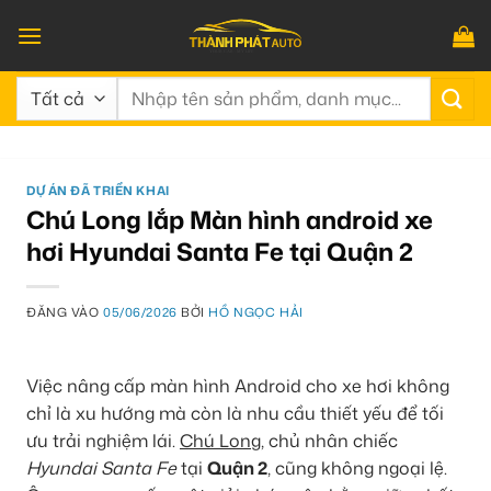
Bỏ
qua
nội
Tìm
dung
kiếm:
DỰ ÁN ĐÃ TRIỂN KHAI
Chú Long lắp Màn hình android xe
hơi Hyundai Santa Fe tại Quận 2
ĐĂNG VÀO
05/06/2026
BỞI
HỒ NGỌC HẢI
Việc nâng cấp màn hình Android cho xe hơi không
chỉ là xu hướng mà còn là nhu cầu thiết yếu để tối
ưu trải nghiệm lái.
Chú Long
, chủ nhân chiếc
Hyundai Santa Fe
tại
Quận 2
, cũng không ngoại lệ.