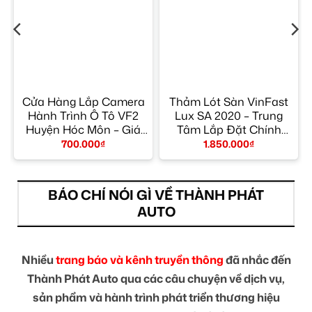
Cửa Hàng Lắp Camera
Thảm Lót Sàn VinFast
Hành Trình Ô Tô VF2
Lux SA 2020 – Trung
y
Huyện Hóc Môn – Giá
Tâm Lắp Đặt Chính
Tốt TPHCM
Hãng TPHCM
700.000
₫
1.850.000
₫
BÁO CHÍ NÓI GÌ VỀ THÀNH PHÁT
AUTO
Nhiều
trang báo và kênh truyền thông
đã nhắc đến
Thành Phát Auto qua các câu chuyện về dịch vụ,
sản phẩm và hành trình phát triển thương hiệu