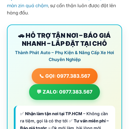
màn zin quá chậm
, sự cẩn thận luôn được đặt lên
hàng đầu.
🚗 HỖ TRỢ TẬN NƠI – BÁO GIÁ
NHANH – LẮP ĐẶT TẠI CHỖ
Thành Phát Auto – Phụ Kiện & Nâng Cấp Xe Hơi
Chuyên Nghiệp
📞 GỌI: 0977.383.567
💬 ZALO: 0977.383.567
✅
Nhận làm tận nơi tại TP.HCM
– Không cần
ra tiệm, gọi là có thợ tới ✅
Tư vấn miễn phí –
Báo giá trước
– Ok mới làm, hài lòng mới