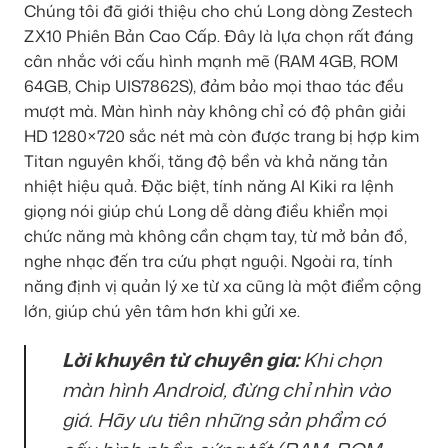
Chúng tôi đã giới thiệu cho chú Long dòng Zestech
ZX10 Phiên Bản Cao Cấp. Đây là lựa chọn rất đáng
cân nhắc với cấu hình mạnh mẽ (RAM 4GB, ROM
64GB, Chip UIS7862S), đảm bảo mọi thao tác đều
mượt mà. Màn hình này không chỉ có độ phân giải
HD 1280×720 sắc nét mà còn được trang bị hợp kim
Titan nguyên khối, tăng độ bền và khả năng tản
nhiệt hiệu quả. Đặc biệt, tính năng AI Kiki ra lệnh
giọng nói giúp chú Long dễ dàng điều khiển mọi
chức năng mà không cần chạm tay, từ mở bản đồ,
nghe nhạc đến tra cứu phạt nguội. Ngoài ra, tính
năng định vị quản lý xe từ xa cũng là một điểm cộng
lớn, giúp chú yên tâm hơn khi gửi xe.
Lời khuyên từ chuyên gia:
Khi chọn
màn hình Android, đừng chỉ nhìn vào
giá. Hãy ưu tiên những sản phẩm có