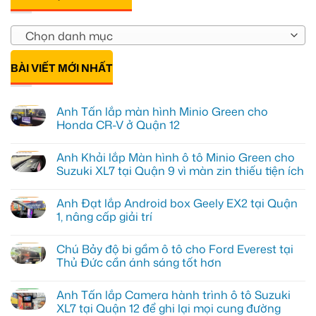
Chọn danh mục
BÀI VIẾT MỚI NHẤT
Anh Tấn lắp màn hình Minio Green cho
Honda CR-V ở Quận 12
Không
có
Anh Khải lắp Màn hình ô tô Minio Green cho
bình
luận
Suzuki XL7 tại Quận 9 vì màn zin thiếu tiện ích
ở
Anh
Không
Tấn
có
Anh Đạt lắp Android box Geely EX2 tại Quận
lắp
bình
màn
luận
1, nâng cấp giải trí
hình
ở
Minio
Anh
Không
Green
Khải
có
Chú Bảy độ bi gầm ô tô cho Ford Everest tại
cho
lắp
bình
Honda
Màn
luận
Thủ Đức cần ánh sáng tốt hơn
CR-
hình
ở
V
ô
Anh
Không
ở
tô
Đạt
có
Anh Tấn lắp Camera hành trình ô tô Suzuki
Quận
Minio
lắp
bình
12
Green
Android
luận
XL7 tại Quận 12 để ghi lại mọi cung đường
cho
box
ở