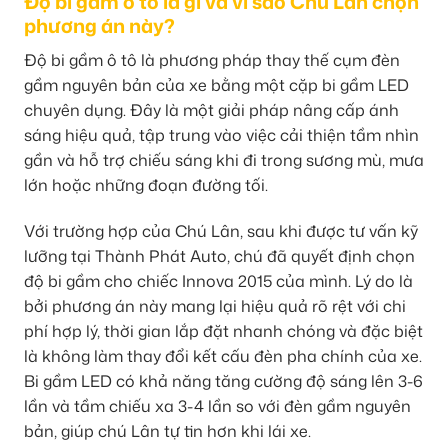
Độ bi gầm ô tô là gì và vì sao Chú Lân chọn
phương án này?
Độ bi gầm ô tô là phương pháp thay thế cụm đèn
gầm nguyên bản của xe bằng một cặp bi gầm LED
chuyên dụng. Đây là một giải pháp nâng cấp ánh
sáng hiệu quả, tập trung vào việc cải thiện tầm nhìn
gần và hỗ trợ chiếu sáng khi đi trong sương mù, mưa
lớn hoặc những đoạn đường tối.
Với trường hợp của Chú Lân, sau khi được tư vấn kỹ
lưỡng tại Thành Phát Auto, chú đã quyết định chọn
độ bi gầm cho chiếc Innova 2015 của mình. Lý do là
bởi phương án này mang lại hiệu quả rõ rệt với chi
phí hợp lý, thời gian lắp đặt nhanh chóng và đặc biệt
là không làm thay đổi kết cấu đèn pha chính của xe.
Bi gầm LED có khả năng tăng cường độ sáng lên 3-6
lần và tầm chiếu xa 3-4 lần so với đèn gầm nguyên
bản, giúp chú Lân tự tin hơn khi lái xe.