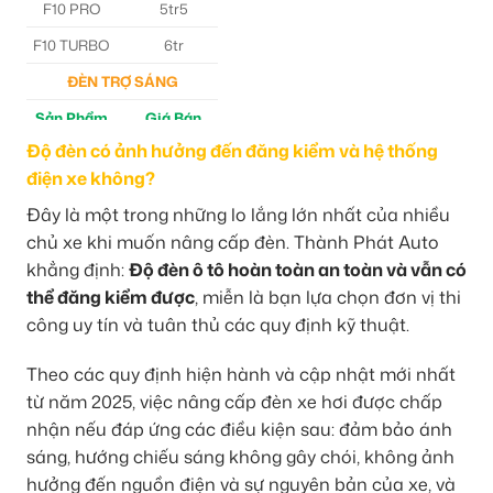
F10 PRO
5tr5
F10 TURBO
6tr
ĐÈN TRỢ SÁNG
Sản Phẩm
Giá Bán
Độ đèn có ảnh hưởng đến đăng kiểm và hệ thống
M30 Ultra
4tr5
điện xe không?
Aozoom EX3
5tr
Đây là một trong những lo lắng lớn nhất của nhiều
chủ xe khi muốn nâng cấp đèn. Thành Phát Auto
khẳng định:
Độ đèn ô tô hoàn toàn an toàn và vẫn có
thể đăng kiểm được
, miễn là bạn lựa chọn đơn vị thi
công uy tín và tuân thủ các quy định kỹ thuật.
Theo các quy định hiện hành và cập nhật mới nhất
từ năm 2025, việc nâng cấp đèn xe hơi được chấp
nhận nếu đáp ứng các điều kiện sau: đảm bảo ánh
sáng, hướng chiếu sáng không gây chói, không ảnh
hưởng đến nguồn điện và sự nguyên bản của xe, và