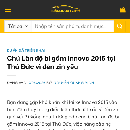
Bỏ
qua
nội
Tìm
dung
kiếm:
DỰ ÁN ĐÃ TRIỂN KHAI
Chú Lân độ bi gầm Innova 2015 tại
Thủ Đức vì đèn zin yếu
ĐĂNG VÀO
17/06/2026
BỞI
NGUYỄN QUANG MINH
Bạn đang gặp khó khăn khi lái xe Innova 2015 vào
ban đêm hay trong điều kiện thời tiết xấu vì đèn zin
quá yếu? Giống như trường hợp của
Chú Lân độ bi
gầm Innova 2015 tại Thủ Đức
, việc nâng cấp hệ