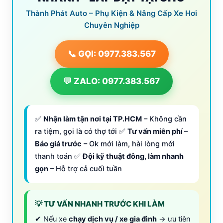
Thành Phát Auto – Phụ Kiện & Nâng Cấp Xe Hơi
Chuyên Nghiệp
📞 GỌI: 0977.383.567
💬 ZALO: 0977.383.567
✅
Nhận làm tận nơi tại TP.HCM
– Không cần
ra tiệm, gọi là có thợ tới ✅
Tư vấn miễn phí –
Báo giá trước
– Ok mới làm, hài lòng mới
thanh toán ✅
Đội kỹ thuật đông, làm nhanh
gọn
– Hỗ trợ cả cuối tuần
💡 TƯ VẤN NHANH TRƯỚC KHI LÀM
✔ Nếu xe
chạy dịch vụ / xe gia đình
→ ưu tiên