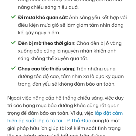
năng chiếu sáng hiệu quả.
Đi mưa khó quan sát:
Ánh sáng yếu kết hợp với
điều kiện mưa gió sẽ làm giảm tầm nhìn đáng
kể, gây nguy hiểm.
Đèn bị mờ theo thời gian:
Chóa đèn bị ố vàng,
xuống cấp cũng là nguyên nhân khiến ánh
sáng không thể xuyên qua tốt.
Chạy cao tốc thiếu sáng:
Trên những cung
đường tốc độ cao, tầm nhìn xa là cực kỳ quan
trọng, đèn yếu sẽ không đảm bảo an toàn.
Ngoài việc nâng cấp hệ thống chiếu sáng, việc duy
trì các hạng mục bảo dưỡng khác cũng rất quan
trọng để đảm bảo an toàn. Ví dụ, việc
lắp đặt cảm
biến áp suất lốp ô tô tại TP Thủ Đức
cũng là một
giải pháp hữu ích giúp tài xế kiểm soát tình trạng
lốp xe, tránh các sự cố bất ngờ trên đường.