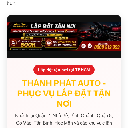
bạn.
Lắp đặt tận nơi tại TP.HCM
THÀNH PHÁT AUTO -
PHỤC VỤ LẮP ĐẶT TẬN
NƠI
Khách tại Quận 7, Nhà Bè, Bình Chánh, Quận 8,
Gò Vấp, Tân Bình, Hóc Môn và các khu vực lân