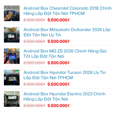
tiện
12
ô
Hưng
lợi
để
tô
lắp
Android Box Chevrolet Colorado 2018 Chính
hơn
hiển
VinFast
Camera
thị
Lux
hành
Hãng Lắp Đặt Tận Nơi TPHCM
thông
SA2.0
trình
tin
tại
Geely
6.500.000
₫
5.500.000
₫
rõ
Quận
EX2
ràng
12
cho
hơn
để
Ford
Android Box Mitsubishi Outlander 2024 Lắp
nội
Ranger
Đặt Tận Nơi Uy Tín
thất
tại
luôn
Quận
6.500.000
₫
5.500.000
₫
sạch
12
sẽ
Android Box MG ZS 2026 Chính Hãng Giá
Tốt Lắp Đặt Tận Nơi
6.500.000
₫
5.500.000
₫
Android Box Hyundai Tucson 2026 Uy Tín
Lắp Đặt Tận Nơi TPHCM
6.500.000
₫
5.500.000
₫
Android Box Hyundai Elantra 2023 Chính
Hãng Lắp Đặt Tận Nơi
6.500.000
₫
5.500.000
₫