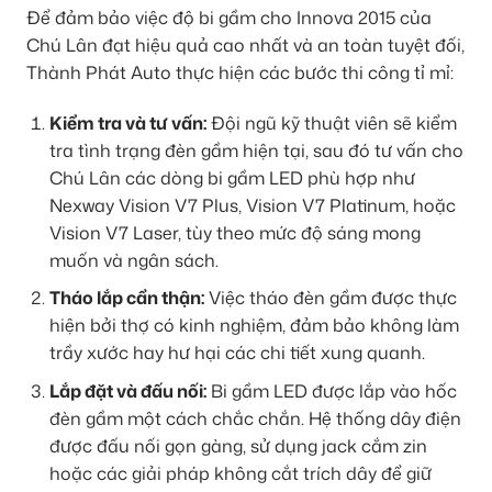
Để đảm bảo việc độ bi gầm cho Innova 2015 của
Chú Lân đạt hiệu quả cao nhất và an toàn tuyệt đối,
Thành Phát Auto thực hiện các bước thi công tỉ mỉ:
Kiểm tra và tư vấn:
Đội ngũ kỹ thuật viên sẽ kiểm
tra tình trạng đèn gầm hiện tại, sau đó tư vấn cho
Chú Lân các dòng bi gầm LED phù hợp như
Nexway Vision V7 Plus, Vision V7 Platinum, hoặc
Vision V7 Laser, tùy theo mức độ sáng mong
muốn và ngân sách.
Tháo lắp cẩn thận:
Việc tháo đèn gầm được thực
hiện bởi thợ có kinh nghiệm, đảm bảo không làm
trầy xước hay hư hại các chi tiết xung quanh.
Lắp đặt và đấu nối:
Bi gầm LED được lắp vào hốc
đèn gầm một cách chắc chắn. Hệ thống dây điện
được đấu nối gọn gàng, sử dụng jack cắm zin
hoặc các giải pháp không cắt trích dây để giữ