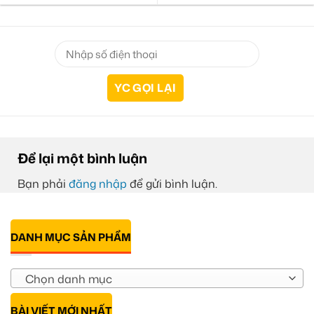
Để lại một bình luận
Bạn phải
đăng nhập
để gửi bình luận.
DANH MỤC SẢN PHẨM
Chọn danh mục
BÀI VIẾT MỚI NHẤT