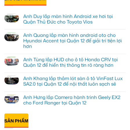
Anh Duy lắp màn hình Android xe hơi tại
Quận Thủ Đức cho Toyota Vios
Không
có
Anh Quang lắp màn hình android oto cho
bình
luận
Hyundai Accent tại Quận 12 để giải trí tiện lợi
ở
hơn
Anh
Duy
Không
lắp
có
màn
Anh Tùng lắp HUD cho ô tô Honda CRV tại
bình
hình
luận
Quận 12 để hiển thị thông tin rõ ràng hơn
Android
ở
xe
Anh
Không
hơi
Quang
có
tại
Anh Khang lắp thảm lót sàn ô tô VinFast Lux
lắp
bình
Quận
màn
luận
SA2.0 tại Quận 12 để nội thất luôn sạch sẽ
Thủ
hình
ở
Đức
android
Anh
Không
cho
oto
Tùng
có
Toyota
Anh Hưng lắp Camera hành trình Geely EX2
cho
lắp
bình
Vios
Hyundai
HUD
luận
cho Ford Ranger tại Quận 12
Accent
cho
ở
tại
ô
Anh
Không
Quận
tô
Khang
có
12
Honda
lắp
bình
để
CRV
thảm
SẢN PHẨM
luận
giải
tại
lót
ở
trí
Quận
sàn
Anh