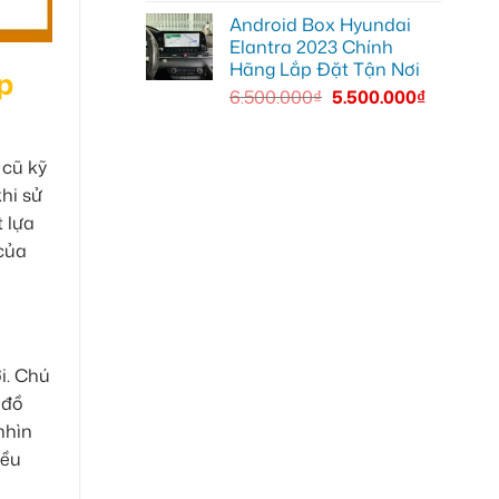
Android Box Hyundai
Elantra 2023 Chính
Hãng Lắp Đặt Tận Nơi
p
6.500.000
₫
5.500.000
₫
 cũ kỹ
hi sử
t lựa
 của
i. Chú
 đồ
nhìn
iều