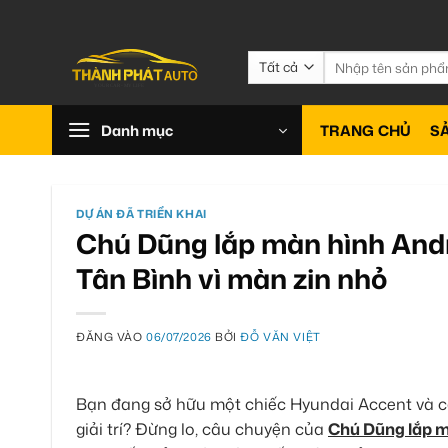
Bỏ
qua
nội
Tìm
kiếm:
dung
Danh mục
TRANG CHỦ
S
DỰ ÁN ĐÃ TRIỂN KHAI
Chú Dũng lắp màn hình Andr
Tân Bình vì màn zin nhỏ
ĐĂNG VÀO
06/07/2026
BỞI
ĐỖ VĂN VIỆT
Bạn đang sở hữu một chiếc Hyundai Accent và c
giải trí? Đừng lo, câu chuyện của
Chú Dũng lắp mà