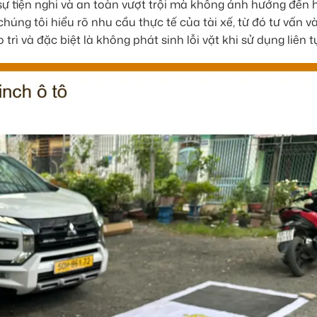
sự tiện nghi và an toàn vượt trội mà không ảnh hưởng đến 
úng tôi hiểu rõ nhu cầu thực tế của tài xế, từ đó tư vấn và
trì và đặc biệt là không phát sinh lỗi vặt khi sử dụng liên t