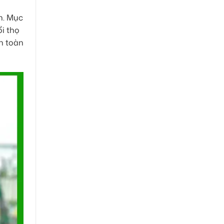
h. Mục
i thọ
an toàn