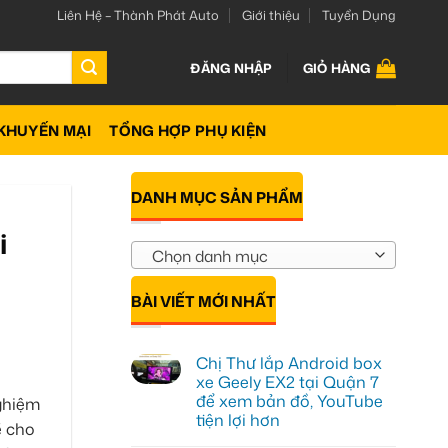
Liên Hệ – Thành Phát Auto
Giới thiệu
Tuyển Dụng
ĐĂNG NHẬP
GIỎ HÀNG
KHUYẾN MẠI
TỔNG HỢP PHỤ KIỆN
DANH MỤC SẢN PHẨM
i
Chọn danh mục
BÀI VIẾT MỚI NHẤT
Chị Thư lắp Android box
xe Geely EX2 tại Quận 7
để xem bản đồ, YouTube
ghiệm
tiện lợi hơn
 cho
Không