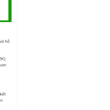
 và hỗ
2K),
quan
kết
ên