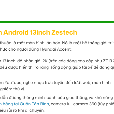
h Android 13inch Zestech
huần là một màn hình lớn hơn. Nó là một hệ thống giải trí
ết thực cho người dùng Hyundai Accent:
13 inch, độ phân giải 2K (trên các dòng cao cấp như ZT13 
đều được hiển thị rõ ràng, sống động, giúp tài xế dễ dàng 
m YouTube, nghe nhạc trực tuyến đến lướt web, màn hình
ghiệm thú vị.
dẫn đường thông minh, cảnh báo giao thông, và khả năng 
h hãng tại Quận Tân Bình
, camera lùi, camera 360 (tùy phi
ểu rủi ro khi di chuyển.