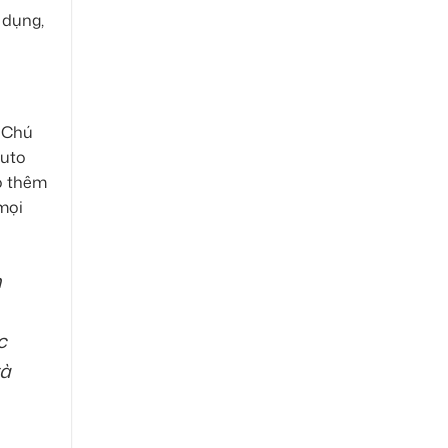
 dụng,
. Chú
Auto
ó thêm
 mọi
n
c
và