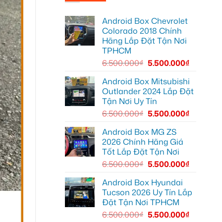
Anh
tại
thành
Quang
Quận
Smart
lắp
Thủ
TV
Android Box Chevrolet
màn
Đức
hình
cho
Colorado 2018 Chính
android
Toyota
Hãng Lắp Đặt Tận Nơi
oto
Vios
cho
TPHCM
Hyundai
Accent
6.500.000
₫
5.500.000
₫
tại
Quận
12
Android Box Mitsubishi
để
Outlander 2024 Lắp Đặt
giải
trí
Tận Nơi Uy Tín
tiện
lợi
6.500.000
₫
5.500.000
₫
hơn
Android Box MG ZS
2026 Chính Hãng Giá
Tốt Lắp Đặt Tận Nơi
6.500.000
₫
5.500.000
₫
Android Box Hyundai
Tucson 2026 Uy Tín Lắp
Đặt Tận Nơi TPHCM
6.500.000
₫
5.500.000
₫