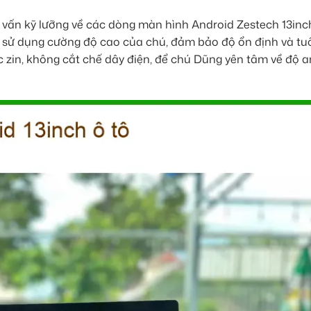
ư vấn kỹ lưỡng về các dòng màn hình Android Zestech 13inc
 sử dụng cường độ cao của chú, đảm bảo độ ổn định và tuổ
ắc zin, không cắt chế dây điện, để chú Dũng yên tâm về độ 