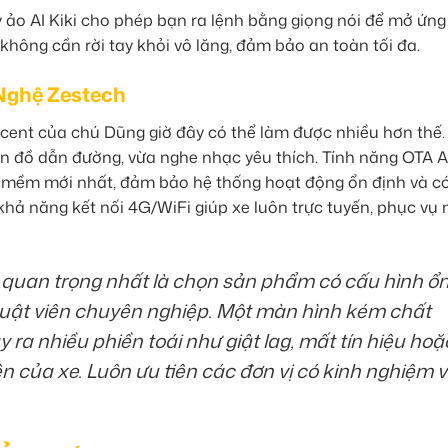
ý ảo AI Kiki cho phép bạn ra lệnh bằng giọng nói để mở ứng
không cần rời tay khỏi vô lăng, đảm bảo an toàn tối đa.
 Nghệ Zestech
cent của chú Dũng giờ đây có thể làm được nhiều hơn thế
n đồ dẫn đường, vừa nghe nhạc yêu thích. Tính năng OTA 
 mềm mới nhất, đảm bảo hệ thống hoạt động ổn định và c
, khả năng kết nối 4G/WiFi giúp xe luôn trực tuyến, phục vụ
 quan trọng nhất là chọn sản phẩm có cấu hình ổ
thuật viên chuyên nghiệp. Một màn hình kém chất
 ra nhiều phiền toái như giật lag, mất tín hiệu hoặ
 của xe. Luôn ưu tiên các đơn vị có kinh nghiệm 