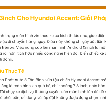
3inch Cho Hyundai Accent: Giải Phá
h trạng màn hình zin theo xe có kích thước nhỏ, giao diện
việc di chuyển hàng ngày. Điều này không chỉ gây bất tiện k
 trên xe. Việc nâng cấp lên màn hình Android 13inch là mộ
g rãi hơn, tích hợp nhiều công nghệ hiện đại, biến chiếc xe
di động.
u Thực Tế
 Phát Auto ở Tân Bình, vừa tậu chiếc Hyundai Accent mớ
lòng là màn hình zin quá bé, chỉ khoảng 7-8 inch, nhìn bản
Tôi chạy xe dịch vụ thường xuyên, cần màn hình lớn để dễ 
 là phải bền, dễ dùng, và lắp đặt không được đụng chạm nh