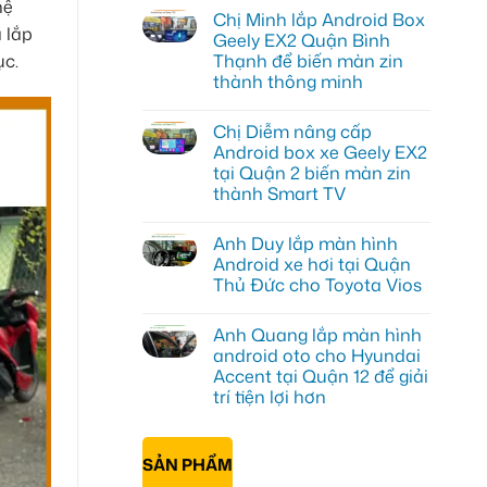
hệ
có
Chị Minh lắp Android Box
bình
 lắp
luận
Geely EX2 Quận Bình
ở
ục.
Thạnh để biến màn zin
Chị
Thư
thành thông minh
lắp
Android
Không
box
có
Chị Diễm nâng cấp
xe
bình
Geely
luận
Android box xe Geely EX2
ở
EX2
tại Quận 2 biến màn zin
Chị
tại
Minh
Quận
thành Smart TV
lắp
7
Android
Không
để
Box
có
xem
Anh Duy lắp màn hình
Geely
bình
bản
EX2
luận
đồ,
Android xe hơi tại Quận
ở
Quận
YouTube
Thủ Đức cho Toyota Vios
Chị
Bình
tiện
Diễm
Thạnh
lợi
Không
nâng
để
hơn
có
cấp
biến
Anh Quang lắp màn hình
bình
Android
màn
luận
android oto cho Hyundai
box
zin
ở
xe
thành
Accent tại Quận 12 để giải
Anh
Geely
thông
Duy
trí tiện lợi hơn
EX2
minh
lắp
tại
màn
Không
Quận
hình
có
2
Android
bình
biến
SẢN PHẨM
xe
luận
màn
ở
hơi
zin