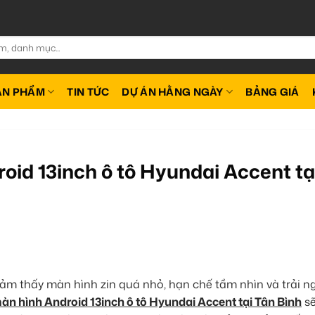
ẢN PHẨM
TIN TỨC
DỰ ÁN HẰNG NGÀY
BẢNG GIÁ
oid 13inch ô tô Hyundai Accent tạ
ảm thấy màn hình zin quá nhỏ, hạn chế tầm nhìn và trải n
n hình Android 13inch ô tô Hyundai Accent tại Tân Bình
sẽ