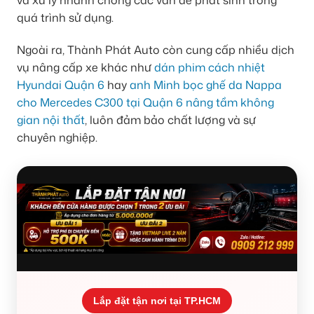
và xử lý nhanh chóng các vấn đề phát sinh trong
quá trình sử dụng.
Ngoài ra, Thành Phát Auto còn cung cấp nhiều dịch
vụ nâng cấp xe khác như
dán phim cách nhiệt
Hyundai Quận 6
hay
anh Minh bọc ghế da Nappa
cho Mercedes C300 tại Quận 6 nâng tầm không
gian nội thất
, luôn đảm bảo chất lượng và sự
chuyên nghiệp.
Lắp đặt tận nơi tại TP.HCM