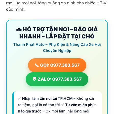
mọi lúc mọi nơi, tăng cường an ninh cho chiếc HR-V
của mình.
🚗 HỖ TRỢ TẬN NƠI – BÁO GIÁ
NHANH – LẮP ĐẶT TẠI CHỖ
Thành Phát Auto – Phụ Kiện & Nâng Cấp Xe Hơi
Chuyên Nghiệp
📞 GỌI: 0977.383.567
💬 ZALO: 0977.383.567
✅
Nhận làm tận nơi tại TP.HCM
– Không cần
ra tiệm, gọi là có thợ tới ✅
Tư vấn miễn phí –
Báo giá trước
– Ok mới làm, hài lòng mới