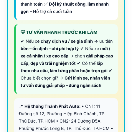
thanh toán ✅
Đội kỹ thuật đông, làm nhanh
gọn
– Hỗ trợ cả cuối tuần
💡 TƯ VẤN NHANH TRƯỚC KHI LÀM
✔ Nếu xe
chạy dịch vụ / xe gia đình
→ ưu tiên
bền – ổn định – chi phí hợp lý
✔ Nếu xe
mới /
xe cá nhân / xe cao cấp
→ chọn
giải pháp cao
cấp, đẹp và trải nghiệm tốt
✔ Có thể
lắp
theo nhu cầu, làm từng phần hoặc trọn gói
✔
Chưa biết chọn gì? →
Gửi hình xe, nhân viên
tư vấn đúng giải pháp – đúng ngân sách
📍
Hệ thống Thành Phát Auto:
• CN1: 11
Đường số 12, Phường Hiệp Bình Chánh, TP.
Thủ Đức, TP.HCM • CN2: 24 Đường D5A,
Phường Phước Long B, TP. Thủ Đức, TP.HCM •