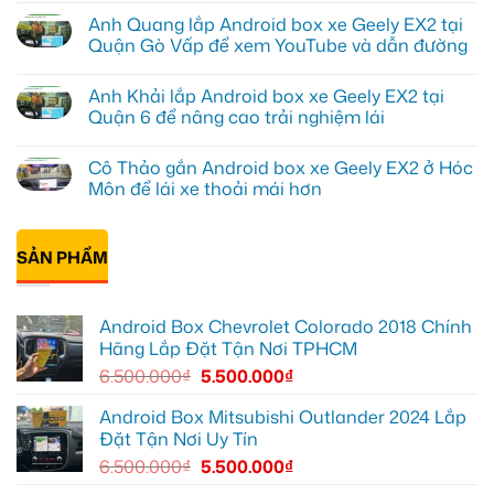
Tấn
có
Anh Quang lắp Android box xe Geely EX2 tại
lắp
bình
Camera
luận
Quận Gò Vấp để xem YouTube và dẫn đường
hành
ở
trình
Anh
Không
ô
Kiên
có
Anh Khải lắp Android box xe Geely EX2 tại
tô
lắp
bình
Suzuki
Android
luận
Quận 6 để nâng cao trải nghiệm lái
XL7
Box
ở
tại
cho
Anh
Không
Quận
Geely
Quang
có
Cô Thảo gắn Android box xe Geely EX2 ở Hóc
12
EX2
lắp
bình
để
tại
Android
luận
Môn để lái xe thoải mái hơn
ghi
Quận
box
ở
lại
10
xe
Anh
Không
mọi
để
Geely
Khải
có
cung
xem
EX2
lắp
bình
đường
Youtube
tại
Android
SẢN PHẨM
luận
Quận
box
ở
Gò
xe
Cô
Vấp
Geely
Thảo
để
EX2
gắn
Android Box Chevrolet Colorado 2018 Chính
xem
tại
Android
YouTube
Quận
box
Hãng Lắp Đặt Tận Nơi TPHCM
và
6
xe
dẫn
để
Geely
6.500.000
₫
5.500.000
₫
đường
nâng
EX2
cao
ở
trải
Hóc
Android Box Mitsubishi Outlander 2024 Lắp
nghiệm
Môn
Đặt Tận Nơi Uy Tín
lái
để
lái
6.500.000
₫
5.500.000
₫
xe
thoải