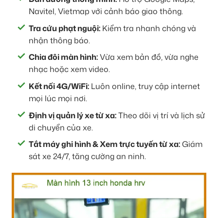
Navitel, Vietmap với cảnh báo giao thông.
Tra cứu phạt nguội:
Kiểm tra nhanh chóng và
nhận thông báo.
Chia đôi màn hình:
Vừa xem bản đồ, vừa nghe
nhạc hoặc xem video.
Kết nối 4G/WiFi:
Luôn online, truy cập internet
mọi lúc mọi nơi.
Định vị quản lý xe từ xa:
Theo dõi vị trí và lịch sử
di chuyển của xe.
Tắt máy ghi hình & Xem trực tuyến từ xa:
Giám
sát xe 24/7, tăng cường an ninh.