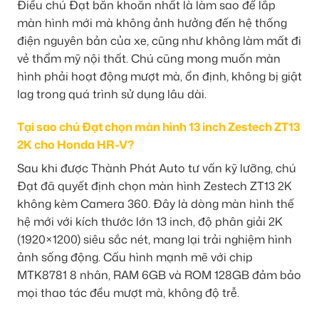
Điều chú Đạt băn khoăn nhất là làm sao để lắp
màn hình mới mà không ảnh hưởng đến hệ thống
điện nguyên bản của xe, cũng như không làm mất đi
vẻ thẩm mỹ nội thất. Chú cũng mong muốn màn
hình phải hoạt động mượt mà, ổn định, không bị giật
lag trong quá trình sử dụng lâu dài.
Tại sao chú Đạt chọn màn hình 13 inch Zestech ZT13
2K cho Honda HR-V?
Sau khi được Thành Phát Auto tư vấn kỹ lưỡng, chú
Đạt đã quyết định chọn màn hình Zestech ZT13 2K
không kèm Camera 360. Đây là dòng màn hình thế
hệ mới với kích thước lớn 13 inch, độ phân giải 2K
(1920×1200) siêu sắc nét, mang lại trải nghiệm hình
ảnh sống động. Cấu hình mạnh mẽ với chip
MTK8781 8 nhân, RAM 6GB và ROM 128GB đảm bảo
mọi thao tác đều mượt mà, không độ trễ.