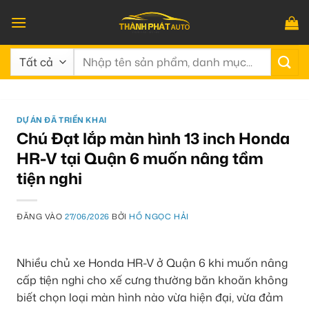
Bỏ
qua
nội
Tìm
dung
kiếm:
DỰ ÁN ĐÃ TRIỂN KHAI
Chú Đạt lắp màn hình 13 inch Honda
HR-V tại Quận 6 muốn nâng tầm
tiện nghi
ĐĂNG VÀO
27/06/2026
BỞI
HỒ NGỌC HẢI
Nhiều chủ xe Honda HR-V ở Quận 6 khi muốn nâng
cấp tiện nghi cho xế cưng thường băn khoăn không
biết chọn loại màn hình nào vừa hiện đại, vừa đảm