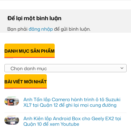
Để lại một bình luận
Bạn phải
đăng nhập
để gửi bình luận.
DANH MỤC SẢN PHẨM
Chọn danh mục
BÀI VIẾT MỚI NHẤT
Anh Tấn lắp Camera hành trình ô tô Suzuki
XL7 tại Quận 12 để ghi lại mọi cung đường
Không
có
Anh Kiên lắp Android Box cho Geely EX2 tại
bình
luận
Quận 10 để xem Youtube
ở
Anh
Không