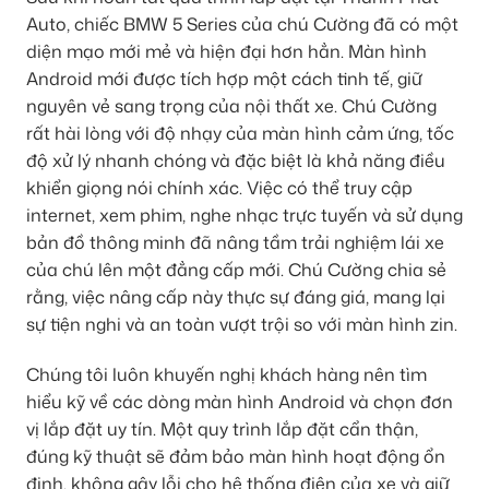
Auto, chiếc BMW 5 Series của chú Cường đã có một
diện mạo mới mẻ và hiện đại hơn hẳn. Màn hình
Android mới được tích hợp một cách tinh tế, giữ
nguyên vẻ sang trọng của nội thất xe. Chú Cường
rất hài lòng với độ nhạy của màn hình cảm ứng, tốc
độ xử lý nhanh chóng và đặc biệt là khả năng điều
khiển giọng nói chính xác. Việc có thể truy cập
internet, xem phim, nghe nhạc trực tuyến và sử dụng
bản đồ thông minh đã nâng tầm trải nghiệm lái xe
của chú lên một đẳng cấp mới. Chú Cường chia sẻ
rằng, việc nâng cấp này thực sự đáng giá, mang lại
sự tiện nghi và an toàn vượt trội so với màn hình zin.
Chúng tôi luôn khuyến nghị khách hàng nên tìm
hiểu kỹ về các dòng màn hình Android và chọn đơn
vị lắp đặt uy tín. Một quy trình lắp đặt cẩn thận,
đúng kỹ thuật sẽ đảm bảo màn hình hoạt động ổn
định, không gây lỗi cho hệ thống điện của xe và giữ