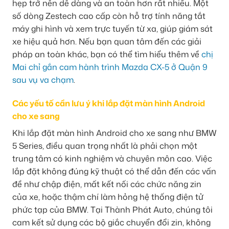
hẹp trở nên dễ dàng và an toàn hơn rất nhiều. Một
số dòng Zestech cao cấp còn hỗ trợ tính năng tắt
máy ghi hình và xem trực tuyến từ xa, giúp giám sát
xe hiệu quả hơn. Nếu bạn quan tâm đến các giải
pháp an toàn khác, bạn có thể tìm hiểu thêm về
chị
Mai chỉ gắn cam hành trình Mazda CX-5 ở Quận 9
sau vụ va chạm
.
Các yếu tố cần lưu ý khi lắp đặt màn hình Android
cho xe sang
Khi lắp đặt màn hình Android cho xe sang như BMW
5 Series, điều quan trọng nhất là phải chọn một
trung tâm có kinh nghiệm và chuyên môn cao. Việc
lắp đặt không đúng kỹ thuật có thể dẫn đến các vấn
đề như chập điện, mất kết nối các chức năng zin
của xe, hoặc thậm chí làm hỏng hệ thống điện tử
phức tạp của BMW. Tại Thành Phát Auto, chúng tôi
cam kết sử dụng các bộ giắc chuyển đổi zin, không