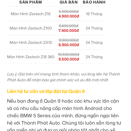
SẢN PHẨM
GIÁ BÁN
BẢO HÀNH
5.900.000đ
Màn Hình Zestech Z18
18 Tháng
4.900.000đ
8.400.000đ
Màn Hình Zestech Z100
24 Tháng
7.400.000đ
9.900.000đ
Màn Hình Zestech ZX10
24 Tháng
8.900.000đ
10.500.000đ
Màn Hình Zestech Z18 360
24 Tháng
9.500.000đ
Lưu ý: Giá trên chỉ mang tính tham khảo, vui lòng liên hệ Thành
Phát Auto để nhận báo giá chính xác và ưu đãi mới nhất.
Liên hệ tư vấn và lắp đặt tại Quận 9
Nếu bạn đang ở Quận 9 hoặc các khu vực lân cận
và có nhu cầu nâng cấp màn hình Android cho
chiếc BMW 5 Series của mình, đừng ngần ngại liên
hệ với Thành Phát Auto. Chúng tôi luôn sẵn lòng tư
vấn miễn phí và đưa ra giải pháp tốt nhất cho xế