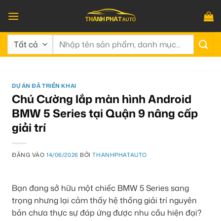
Bỏ
qua
nội
Tìm
dung
kiếm:
DỰ ÁN ĐÃ TRIỂN KHAI
Chú Cường lắp màn hình Android
BMW 5 Series tại Quận 9 nâng cấp
giải trí
ĐĂNG VÀO
14/06/2026
BỞI
THANHPHATAUTO
Bạn đang sở hữu một chiếc BMW 5 Series sang
trọng nhưng lại cảm thấy hệ thống giải trí nguyên
bản chưa thực sự đáp ứng được nhu cầu hiện đại?