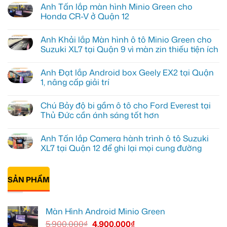
Anh Tấn lắp màn hình Minio Green cho
Honda CR-V ở Quận 12
Không
có
Anh Khải lắp Màn hình ô tô Minio Green cho
bình
luận
Suzuki XL7 tại Quận 9 vì màn zin thiếu tiện ích
ở
Anh
Không
Tấn
có
Anh Đạt lắp Android box Geely EX2 tại Quận
lắp
bình
màn
luận
1, nâng cấp giải trí
hình
ở
Minio
Anh
Không
Green
Khải
có
Chú Bảy độ bi gầm ô tô cho Ford Everest tại
cho
lắp
bình
Honda
Màn
luận
Thủ Đức cần ánh sáng tốt hơn
CR-
hình
ở
V
ô
Anh
Không
ở
tô
Đạt
có
Anh Tấn lắp Camera hành trình ô tô Suzuki
Quận
Minio
lắp
bình
12
Green
Android
luận
XL7 tại Quận 12 để ghi lại mọi cung đường
cho
box
ở
Suzuki
Geely
Chú
Không
XL7
EX2
Bảy
có
tại
tại
độ
bình
Quận
Quận
bi
SẢN PHẨM
luận
9
1,
gầm
ở
vì
nâng
ô
Anh
màn
cấp
tô
Tấn
zin
giải
cho
lắp
Màn Hình Android Minio Green
thiếu
trí
Ford
Camera
tiện
Everest
hành
5.900.000
₫
4.900.000
₫
ích
tại
trình