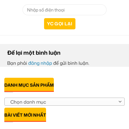
Để lại một bình luận
Bạn phải
đăng nhập
để gửi bình luận.
DANH MỤC SẢN PHẨM
Chọn danh mục
BÀI VIẾT MỚI NHẤT