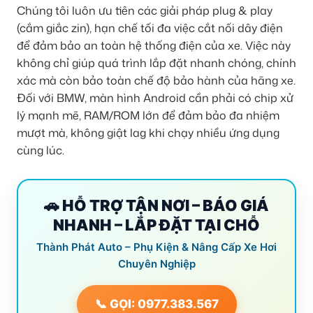
Chúng tôi luôn ưu tiên các giải pháp plug & play
(cắm giắc zin), hạn chế tối đa việc cắt nối dây điện
để đảm bảo an toàn hệ thống điện của xe. Việc này
không chỉ giúp quá trình lắp đặt nhanh chóng, chính
xác mà còn bảo toàn chế độ bảo hành của hãng xe.
Đối với BMW, màn hình Android cần phải có chip xử
lý mạnh mẽ, RAM/ROM lớn để đảm bảo đa nhiệm
mượt mà, không giật lag khi chạy nhiều ứng dụng
cùng lúc.
🚗 HỖ TRỢ TẬN NƠI – BÁO GIÁ
NHANH – LẮP ĐẶT TẠI CHỖ
Thành Phát Auto – Phụ Kiện & Nâng Cấp Xe Hơi
Chuyên Nghiệp
📞 GỌI: 0977.383.567