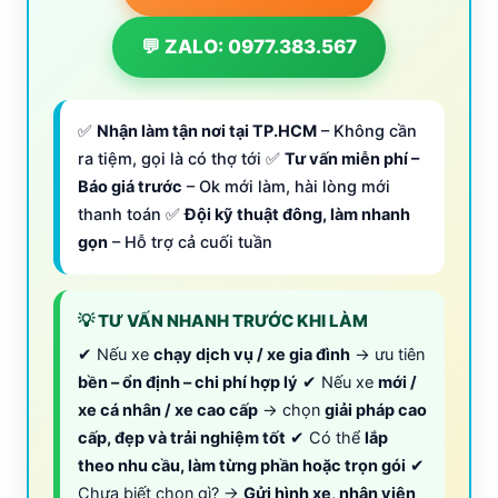
💬 ZALO: 0977.383.567
✅
Nhận làm tận nơi tại TP.HCM
– Không cần
ra tiệm, gọi là có thợ tới ✅
Tư vấn miễn phí –
Báo giá trước
– Ok mới làm, hài lòng mới
thanh toán ✅
Đội kỹ thuật đông, làm nhanh
gọn
– Hỗ trợ cả cuối tuần
💡 TƯ VẤN NHANH TRƯỚC KHI LÀM
✔ Nếu xe
chạy dịch vụ / xe gia đình
→ ưu tiên
bền – ổn định – chi phí hợp lý
✔ Nếu xe
mới /
xe cá nhân / xe cao cấp
→ chọn
giải pháp cao
cấp, đẹp và trải nghiệm tốt
✔ Có thể
lắp
theo nhu cầu, làm từng phần hoặc trọn gói
✔
Chưa biết chọn gì? →
Gửi hình xe, nhân viên