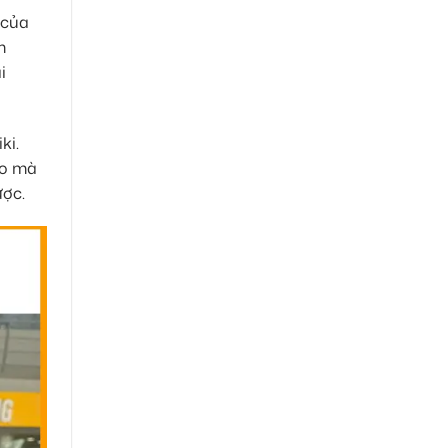
 của
m
i
ki.
ào mà
ược.