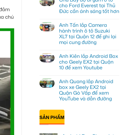
luận
cho Ford Everest tại Thủ
ở
, đảm
Đức cần ánh sáng tốt hơn
Anh
Đạt
của chú
Không
lắp
có
Android
Anh Tấn lắp Camera
bình
box
luận
hành trình ô tô Suzuki
Geely
ở
EX2
XL7 tại Quận 12 để ghi lại
Chú
tại
Bảy
mọi cung đường
Quận
độ
1,
bi
Không
nâng
gầm
có
cấp
Anh Kiên lắp Android Box
ô
bình
giải
tô
luận
cho Geely EX2 tại Quận
trí
ở
cho
10 để xem Youtube
Anh
Ford
Tấn
Everest
Không
lắp
tại
có
Camera
Thủ
Anh Quang lắp Android
bình
hành
Đức
luận
box xe Geely EX2 tại
trình
cần
ở
ô
ánh
Quận Gò Vấp để xem
Anh
tô
sáng
Kiên
YouTube và dẫn đường
Suzuki
tốt
lắp
XL7
hơn
Android
Không
tại
Box
có
Quận
cho
bình
12
SẢN PHẨM
Geely
luận
để
ở
EX2
ghi
Anh
tại
lại
Quang
Quận
mọi
lắp
10
cung