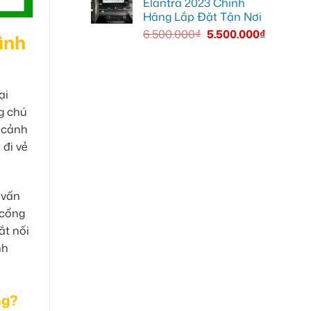
Elantra 2023 Chính
Hãng Lắp Đặt Tận Nơi
6.500.000
₫
5.500.000
₫
ình
ại
g chú
ó cảnh
 đi vẻ
 vấn
 cổng
ắt nối
nh
ng?