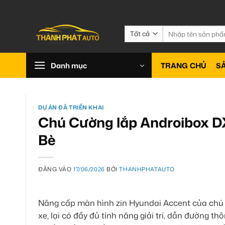
Bỏ
qua
nội
Tìm
kiếm:
dung
Danh mục
TRANG CHỦ
S
DỰ ÁN ĐÃ TRIỂN KHAI
Chú Cường lắp Androibox D
Bè
ĐĂNG VÀO
17/06/2026
BỞI
THANHPHATAUTO
Nâng cấp màn hình zin Hyundai Accent của chú
xe, lại có đầy đủ tính năng giải trí, dẫn đường t