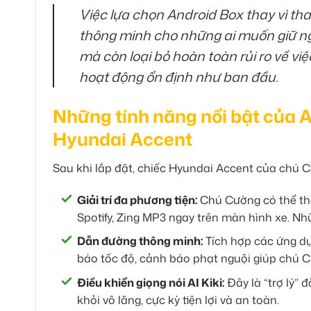
Việc lựa chọn Android Box thay vì th
thông minh cho những ai muốn giữ nguy
mà còn loại bỏ hoàn toàn rủi ro về vi
hoạt động ổn định như ban đầu.
Những tính năng nổi bật của 
Hyundai Accent
Sau khi lắp đặt, chiếc Hyundai Accent của chú C
Giải trí đa phương tiện:
Chú Cường có thể tho
Spotify, Zing MP3 ngay trên màn hình xe. N
Dẫn đường thông minh:
Tích hợp các ứng dụ
báo tốc độ, cảnh báo phạt nguội giúp chú Cư
Điều khiển giọng nói AI Kiki:
Đây là “trợ lý” 
khỏi vô lăng, cực kỳ tiện lợi và an toàn.