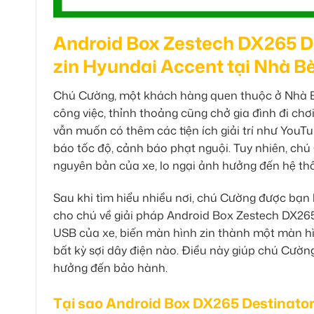
Android Box Zestech DX265 De
zin Hyundai Accent tại Nhà B
Chú Cường, một khách hàng quen thuộc ở Nhà Bè,
công việc, thỉnh thoảng cũng chở gia đình đi ch
vẫn muốn có thêm các tiện ích giải trí như YouT
báo tốc độ, cảnh báo phạt nguội. Tuy nhiên, chú 
nguyên bản của xe, lo ngại ảnh hưởng đến hệ th
Sau khi tìm hiểu nhiều nơi, chú Cường được bạn b
cho chú về giải pháp Android Box Zestech DX265 
USB của xe, biến màn hình zin thành một màn hì
bất kỳ sợi dây điện nào. Điều này giúp chú Cườ
hưởng đến bảo hành.
Tại sao Android Box DX265 Destinator