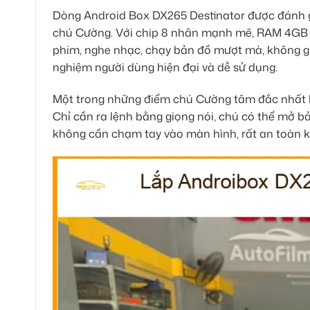
Dòng Android Box DX265 Destinator được đánh gi
chú Cường. Với chip 8 nhân mạnh mẽ, RAM 4GB 
phim, nghe nhạc, chạy bản đồ mượt mà, không giậ
nghiệm người dùng hiện đại và dễ sử dụng.
Một trong những điểm chú Cường tâm đắc nhất là 
Chỉ cần ra lệnh bằng giọng nói, chú có thể mở b
không cần chạm tay vào màn hình, rất an toàn kh