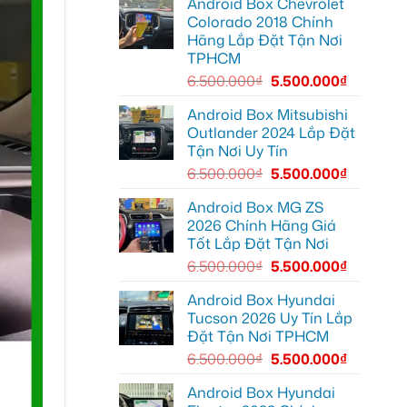
Android Box Chevrolet
Android
để
đường
box
xem
Colorado 2018 Chính
xe
Youtube
Hãng Lắp Đặt Tận Nơi
Geely
EX2
TPHCM
tại
Quận
6.500.000
₫
5.500.000
₫
Gò
Vấp
để
Android Box Mitsubishi
xem
Outlander 2024 Lắp Đặt
YouTube
và
Tận Nơi Uy Tín
dẫn
đường
6.500.000
₫
5.500.000
₫
Android Box MG ZS
2026 Chính Hãng Giá
Tốt Lắp Đặt Tận Nơi
6.500.000
₫
5.500.000
₫
Android Box Hyundai
Tucson 2026 Uy Tín Lắp
Đặt Tận Nơi TPHCM
6.500.000
₫
5.500.000
₫
Android Box Hyundai