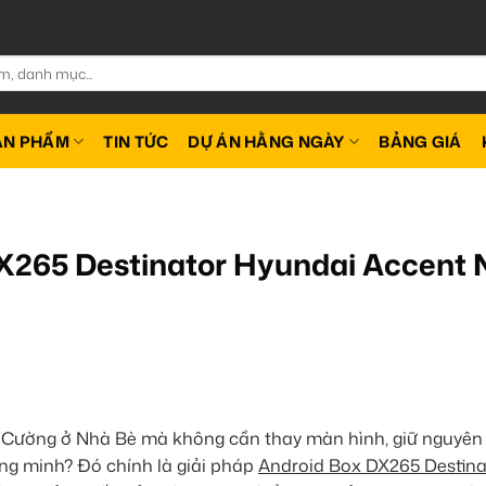
ẢN PHẨM
TIN TỨC
DỰ ÁN HẰNG NGÀY
BẢNG GIÁ
X265 Destinator Hyundai Accent 
 Cường ở Nhà Bè mà không cần thay màn hình, giữ nguyên
hông minh? Đó chính là giải pháp
Android Box DX265 Destina