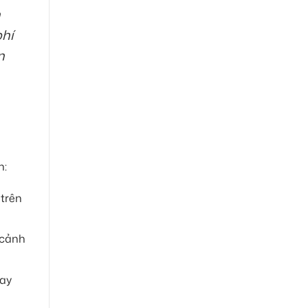
h
phí
n
h:
 trên
 cảnh
tay