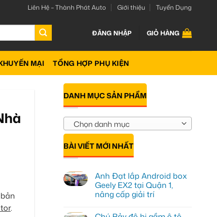
Liên Hệ – Thành Phát Auto
Giới thiệu
Tuyển Dụng
ĐĂNG NHẬP
GIỎ HÀNG
KHUYẾN MẠI
TỔNG HỢP PHỤ KIỆN
DANH MỤC SẢN PHẨM
Nhà
Chọn danh mục
BÀI VIẾT MỚI NHẤT
Anh Đạt lắp Android box
Geely EX2 tại Quận 1,
nâng cấp giải trí
 bản
Không
tor
.
có
Chú Bảy độ bi gầm ô tô
bình