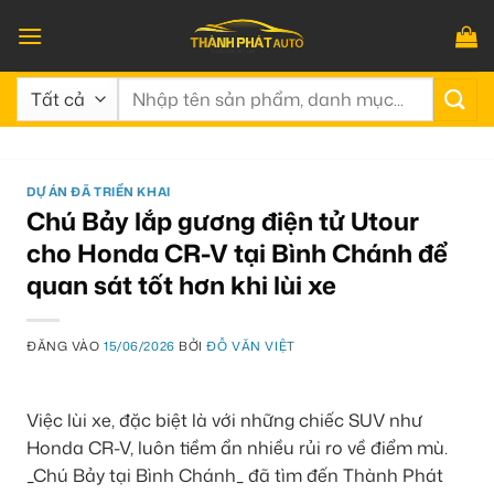
Bỏ
qua
nội
Tìm
dung
kiếm:
DỰ ÁN ĐÃ TRIỂN KHAI
Chú Bảy lắp gương điện tử Utour
cho Honda CR-V tại Bình Chánh để
quan sát tốt hơn khi lùi xe
ĐĂNG VÀO
15/06/2026
BỞI
ĐỖ VĂN VIỆT
Việc lùi xe, đặc biệt là với những chiếc SUV như
Honda CR-V, luôn tiềm ẩn nhiều rủi ro về điểm mù.
_Chú Bảy tại Bình Chánh_ đã tìm đến Thành Phát