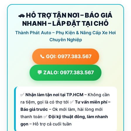
🚗 HỖ TRỢ TẬN NƠI – BÁO GIÁ
NHANH – LẮP ĐẶT TẠI CHỖ
Thành Phát Auto – Phụ Kiện & Nâng Cấp Xe Hơi
Chuyên Nghiệp
📞 GỌI: 0977.383.567
💬 ZALO: 0977.383.567
✅
Nhận làm tận nơi tại TP.HCM
– Không cần
ra tiệm, gọi là có thợ tới ✅
Tư vấn miễn phí –
Báo giá trước
– Ok mới làm, hài lòng mới
thanh toán ✅
Đội kỹ thuật đông, làm nhanh
gọn
– Hỗ trợ cả cuối tuần