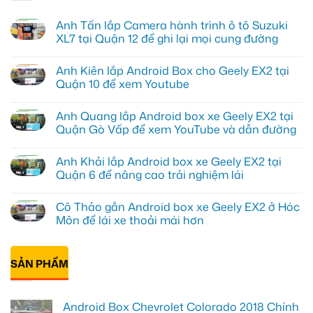
Anh Tấn lắp Camera hành trình ô tô Suzuki
XL7 tại Quận 12 để ghi lại mọi cung đường
Không
có
Anh Kiên lắp Android Box cho Geely EX2 tại
bình
luận
Quận 10 để xem Youtube
ở
Anh
Không
Tấn
có
Anh Quang lắp Android box xe Geely EX2 tại
lắp
bình
Camera
luận
Quận Gò Vấp để xem YouTube và dẫn đường
hành
ở
trình
Anh
Không
ô
Kiên
có
Anh Khải lắp Android box xe Geely EX2 tại
tô
lắp
bình
Suzuki
Android
luận
Quận 6 để nâng cao trải nghiệm lái
XL7
Box
ở
tại
cho
Anh
Không
Quận
Geely
Quang
có
Cô Thảo gắn Android box xe Geely EX2 ở Hóc
12
EX2
lắp
bình
để
tại
Android
luận
Môn để lái xe thoải mái hơn
ghi
Quận
box
ở
lại
10
xe
Anh
Không
mọi
để
Geely
Khải
có
cung
xem
EX2
lắp
bình
đường
Youtube
tại
Android
SẢN PHẨM
luận
Quận
box
ở
Gò
xe
Cô
Vấp
Geely
Thảo
để
EX2
gắn
Android Box Chevrolet Colorado 2018 Chính
xem
tại
Android