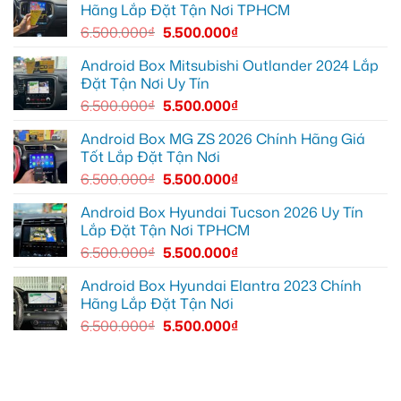
YouTube
Quận
box
Hãng Lắp Đặt Tận Nơi TPHCM
và
6
xe
dẫn
để
Geely
6.500.000
₫
5.500.000
₫
đường
nâng
EX2
cao
ở
trải
Hóc
Android Box Mitsubishi Outlander 2024 Lắp
nghiệm
Môn
Đặt Tận Nơi Uy Tín
lái
để
lái
6.500.000
₫
5.500.000
₫
xe
thoải
mái
Android Box MG ZS 2026 Chính Hãng Giá
hơn
Tốt Lắp Đặt Tận Nơi
6.500.000
₫
5.500.000
₫
Android Box Hyundai Tucson 2026 Uy Tín
Lắp Đặt Tận Nơi TPHCM
6.500.000
₫
5.500.000
₫
Android Box Hyundai Elantra 2023 Chính
Hãng Lắp Đặt Tận Nơi
6.500.000
₫
5.500.000
₫