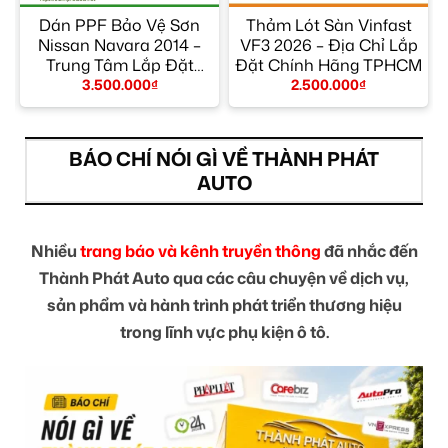
Dán PPF Bảo Vệ Sơn
Thảm Lót Sàn Vinfast
Nissan Navara 2014 –
VF3 2026 – Địa Chỉ Lắp
Trung Tâm Lắp Đặt
Đặt Chính Hãng TPHCM
Chính Hãng TPHCM
3.500.000
₫
2.500.000
₫
BÁO CHÍ NÓI GÌ VỀ THÀNH PHÁT
AUTO
Nhiều
trang báo và kênh truyền thông
đã nhắc đến
Thành Phát Auto qua các câu chuyện về dịch vụ,
sản phẩm và hành trình phát triển thương hiệu
trong lĩnh vực phụ kiện ô tô.