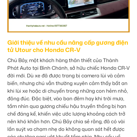
Giới thiệu về nhu cầu nâng cấp gương điện
tử Utour cho Honda CR-V
Chú Bảy, một khách hàng thân thiết của Thành
Phát Auto tại Bình Chánh, sở hữu chiếc Honda CR-V
đời mới. Dù xe đã được trang bị camera lùi và cảm
biến, nhưng chú vẫn thường xuyên cảm thấy bất an
khi lùi xe hoặc di chuyển trong những con hẻm nhỏ,
đông đúc. Đặc biệt, vào ban đêm hay khi trời mưa,
tầm nhìn qua gương chiếu hậu truyền thống bị hạn
chế đáng kể, khiến việc ước lượng khoảng cách trở
nên khó khăn hơn. Chú Bảy chia sẻ rằng, đã có vài
lần suýt va chạm nhẹ do không quan sát hết được
các chướng ngại vật khuất tầm nhìn. Nhu cầu về