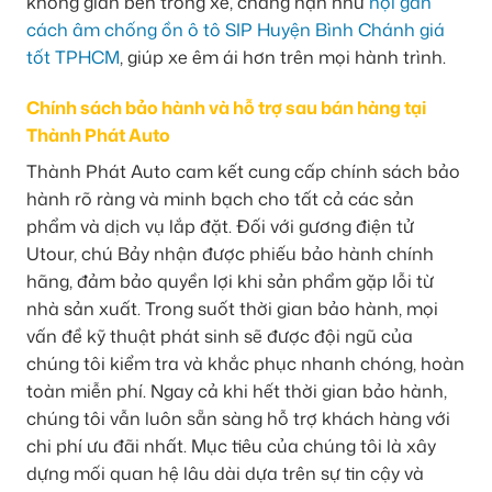
không gian bên trong xe, chẳng hạn như
nội gắn
cách âm chống ồn ô tô SIP Huyện Bình Chánh giá
tốt TPHCM
, giúp xe êm ái hơn trên mọi hành trình.
Chính sách bảo hành và hỗ trợ sau bán hàng tại
Thành Phát Auto
Thành Phát Auto cam kết cung cấp chính sách bảo
hành rõ ràng và minh bạch cho tất cả các sản
phẩm và dịch vụ lắp đặt. Đối với gương điện tử
Utour, chú Bảy nhận được phiếu bảo hành chính
hãng, đảm bảo quyền lợi khi sản phẩm gặp lỗi từ
nhà sản xuất. Trong suốt thời gian bảo hành, mọi
vấn đề kỹ thuật phát sinh sẽ được đội ngũ của
chúng tôi kiểm tra và khắc phục nhanh chóng, hoàn
toàn miễn phí. Ngay cả khi hết thời gian bảo hành,
chúng tôi vẫn luôn sẵn sàng hỗ trợ khách hàng với
chi phí ưu đãi nhất. Mục tiêu của chúng tôi là xây
dựng mối quan hệ lâu dài dựa trên sự tin cậy và