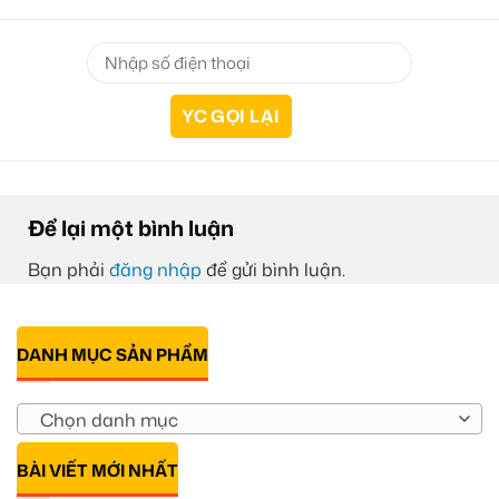
Để lại một bình luận
Bạn phải
đăng nhập
để gửi bình luận.
DANH MỤC SẢN PHẨM
Chọn danh mục
BÀI VIẾT MỚI NHẤT