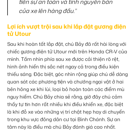
tiên sự an toàn và tính nguyên bản
của xe lên hàng đầu.”
Lợi ích vượt trội sau khi lắp đặt gương điện
tử Utour
Sau khi hoàn tất lắp đặt, chú Bảy đã rất hài lòng với
chiếc gương điện tử Utour mới trên Honda CR-V của
mình. Tầm nhìn phía sau xe được cải thiện rõ rệt,
hình ảnh hiển thị sắc nét ngay cả trong điều kiện
thiếu sáng. Đặc biệt, góc nhìn rộng giúp chú dễ dàng
quan sát các phương tiện và chướng ngại vật ở hai
bên hông xe khi lùi, loại bỏ hoàn toàn các điểm mù
nguy hiểm. Chú Bảy chia sẻ rằng, giờ đây chú cảm
thấy tự tin hơn rất nhiều khi điều khiển xe, đặc biệt
là khi đỗ xe vào những vị trí chật hẹp hay di chuyển
trong khu vực đông dân cư tại Bình Chánh. Sự an
tâm này là điều mà chú Bảy đánh giá cao nhất.