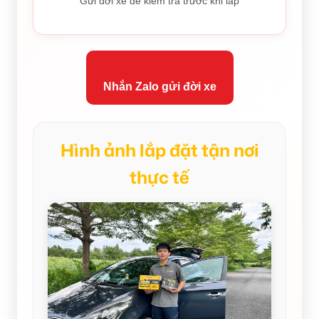
Gửi đời xe để kiểm tra trước khi lắp
Nhắn Zalo gửi đời xe
Hình ảnh lắp đặt tận nơi
thực tế