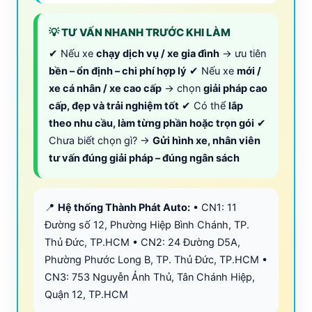
💡 TƯ VẤN NHANH TRƯỚC KHI LÀM
✔ Nếu xe
chạy dịch vụ / xe gia đình
→ ưu tiên
bền – ổn định – chi phí hợp lý
✔ Nếu xe
mới /
xe cá nhân / xe cao cấp
→ chọn
giải pháp cao
cấp, đẹp và trải nghiệm tốt
✔ Có thể
lắp
theo nhu cầu, làm từng phần hoặc trọn gói
✔
Chưa biết chọn gì? →
Gửi hình xe, nhân viên
tư vấn đúng giải pháp – đúng ngân sách
📍
Hệ thống Thành Phát Auto:
• CN1: 11
Đường số 12, Phường Hiệp Bình Chánh, TP.
Thủ Đức, TP.HCM • CN2: 24 Đường D5A,
Phường Phước Long B, TP. Thủ Đức, TP.HCM •
CN3: 753 Nguyễn Ảnh Thủ, Tân Chánh Hiệp,
Quận 12, TP.HCM