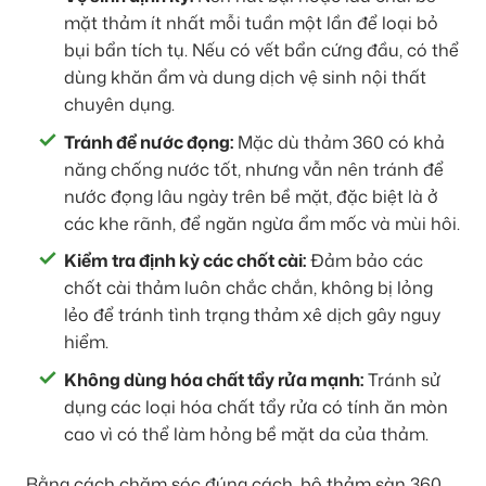
mặt thảm ít nhất mỗi tuần một lần để loại bỏ
bụi bẩn tích tụ. Nếu có vết bẩn cứng đầu, có thể
dùng khăn ẩm và dung dịch vệ sinh nội thất
chuyên dụng.
Tránh để nước đọng:
Mặc dù thảm 360 có khả
năng chống nước tốt, nhưng vẫn nên tránh để
nước đọng lâu ngày trên bề mặt, đặc biệt là ở
các khe rãnh, để ngăn ngừa ẩm mốc và mùi hôi.
Kiểm tra định kỳ các chốt cài:
Đảm bảo các
chốt cài thảm luôn chắc chắn, không bị lỏng
lẻo để tránh tình trạng thảm xê dịch gây nguy
hiểm.
Không dùng hóa chất tẩy rửa mạnh:
Tránh sử
dụng các loại hóa chất tẩy rửa có tính ăn mòn
cao vì có thể làm hỏng bề mặt da của thảm.
Bằng cách chăm sóc đúng cách, bộ thảm sàn 360