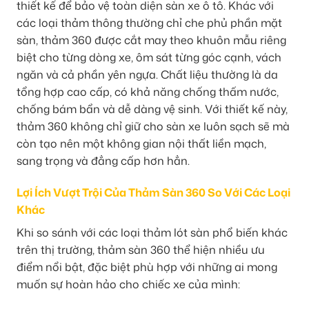
thiết kế để bảo vệ toàn diện sàn xe ô tô. Khác với
các loại thảm thông thường chỉ che phủ phần mặt
sàn, thảm 360 được cắt may theo khuôn mẫu riêng
biệt cho từng dòng xe, ôm sát từng góc cạnh, vách
ngăn và cả phần yên ngựa. Chất liệu thường là da
tổng hợp cao cấp, có khả năng chống thấm nước,
chống bám bẩn và dễ dàng vệ sinh. Với thiết kế này,
thảm 360 không chỉ giữ cho sàn xe luôn sạch sẽ mà
còn tạo nên một không gian nội thất liền mạch,
sang trọng và đẳng cấp hơn hẳn.
Lợi Ích Vượt Trội Của Thảm Sàn 360 So Với Các Loại
Khác
Khi so sánh với các loại thảm lót sàn phổ biến khác
trên thị trường, thảm sàn 360 thể hiện nhiều ưu
điểm nổi bật, đặc biệt phù hợp với những ai mong
muốn sự hoàn hảo cho chiếc xe của mình: