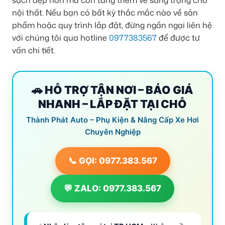
nội thất. Nếu bạn có bất kỳ thắc mắc nào về sản
phẩm hoặc quy trình lắp đặt, đừng ngần ngại liên hệ
với chúng tôi qua hotline
0977383567
để được tư
vấn chi tiết.
🚗 HỖ TRỢ TẬN NƠI – BÁO GIÁ
NHANH – LẮP ĐẶT TẠI CHỖ
Thành Phát Auto – Phụ Kiện & Nâng Cấp Xe Hơi
Chuyên Nghiệp
📞 GỌI: 0977.383.567
💬 ZALO: 0977.383.567