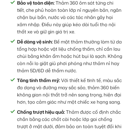
Bảo vệ toàn diện:
Thảm 360 ôm sát từng chi
tiết, che phủ hoàn toàn lớp nỉ nguyên bản, ngăn
chặn bụi bẩn, nước và các tác nhân gây hại
xâm nhập. Điều này giúp kéo dài tuổi thọ nội
thất xe và giữ gìn giá trị xe.
Dễ dàng vệ sinh:
Bề mặt thảm thường làm từ da
tổng hợp hoặc vật liệu chống thấm, chỉ cần lau
chùi bằng khăn ẩm hoặc hút bụi là sạch. Không
còn nỗi lo giặt giũ phơi phóng như thảm nỉ hay
thảm 5D/6D dễ thấm nước.
Tăng tính thẩm mỹ:
Với thiết kế tinh tế, màu sắc
đa dạng và đường may sắc sảo, thảm 360 biến
không gian nội thất trở nên sang trọng, hiện đại
hơn, tạo cảm giác như một chiếc xe hạng sang.
Chống trượt hiệu quả:
Thảm được cố định chắc
chắn bằng các chốt cài hoặc lớp gai chống
trượt ở mặt dưới, đảm bảo an toàn tuyệt đối khi