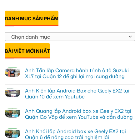
DANH MỤC SẢN PHẨM
Chọn danh mục
BÀI VIẾT MỚI NHẤT
Anh Tấn lắp Camera hành trình ô tô Suzuki
XL7 tại Quận 12 để ghi lại mọi cung đường
Không
có
Anh Kiên lắp Android Box cho Geely EX2 tại
bình
luận
Quận 10 để xem Youtube
ở
Anh
Không
Tấn
có
Anh Quang lắp Android box xe Geely EX2 tại
lắp
bình
Camera
luận
Quận Gò Vấp để xem YouTube và dẫn đường
hành
ở
trình
Anh
Không
ô
Kiên
có
Anh Khải lắp Android box xe Geely EX2 tại
tô
lắp
bình
Suzuki
Android
luận
Quận 6 để nâng cao trải nghiệm lái
XL7
Box
ở