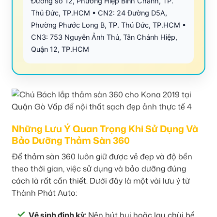
Đường số 12, Phường Hiệp Bình Chánh, TP.
Thủ Đức, TP.HCM • CN2: 24 Đường D5A,
Phường Phước Long B, TP. Thủ Đức, TP.HCM •
CN3: 753 Nguyễn Ảnh Thủ, Tân Chánh Hiệp,
Quận 12, TP.HCM
Những Lưu Ý Quan Trọng Khi Sử Dụng Và
Bảo Dưỡng Thảm Sàn 360
Để thảm sàn 360 luôn giữ được vẻ đẹp và độ bền
theo thời gian, việc sử dụng và bảo dưỡng đúng
cách là rất cần thiết. Dưới đây là một vài lưu ý từ
Thành Phát Auto:
Vệ sinh định kỳ:
Nên hút bụi hoặc lau chùi bề