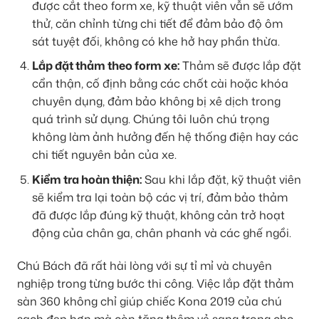
được cắt theo form xe, kỹ thuật viên vẫn sẽ ướm
thử, căn chỉnh từng chi tiết để đảm bảo độ ôm
sát tuyệt đối, không có khe hở hay phần thừa.
Lắp đặt thảm theo form xe:
Thảm sẽ được lắp đặt
cẩn thận, cố định bằng các chốt cài hoặc khóa
chuyên dụng, đảm bảo không bị xê dịch trong
quá trình sử dụng. Chúng tôi luôn chú trọng
không làm ảnh hưởng đến hệ thống điện hay các
chi tiết nguyên bản của xe.
Kiểm tra hoàn thiện:
Sau khi lắp đặt, kỹ thuật viên
sẽ kiểm tra lại toàn bộ các vị trí, đảm bảo thảm
đã được lắp đúng kỹ thuật, không cản trở hoạt
động của chân ga, chân phanh và các ghế ngồi.
Chú Bách đã rất hài lòng với sự tỉ mỉ và chuyên
nghiệp trong từng bước thi công. Việc lắp đặt thảm
sàn 360 không chỉ giúp chiếc Kona 2019 của chú
sạch đẹp hơn mà còn tăng thêm vẻ sang trọng cho