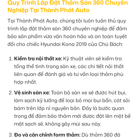
Quy Trình Lắp Đặt Thảm Sàn 360 Chuyên
Nghiệp Tại Thành Phát Auto
Tại Thành Phát Auto, chúng tôi luôn tuân thủ quy
trình lắp đặt thảm sàn 360 chuyên nghiệp để đảm
bảo sản phẩm vừa vặn hoàn hảo và an toàn tuyệt
đối cho chiếc Hyundai Kona 2019 của Chú Bách:
Kiểm tra nội thất xe:
Kỹ thuật viên sẽ kiểm tra
tổng thể tình trạng sàn xe, các chi tiết nội thất
liên quan để đánh giá và tư vấn loại thảm phù
hợp nhất.
Vệ sinh sàn xe:
Toàn bộ sàn xe sẽ được hút bụi,
làm sạch kỹ lưỡng để loại bỏ mọi bụi bẩn, cát sỏi
bám trên lớp nỉ nguyên bản. Đây là bước quan
trọng để đảm bảo thảm mới được đặt lên một bề
mặt sạch sẽ, không gây mùi sau này.
Đo và căn chỉnh form thảm:
Dù thảm 360 đã