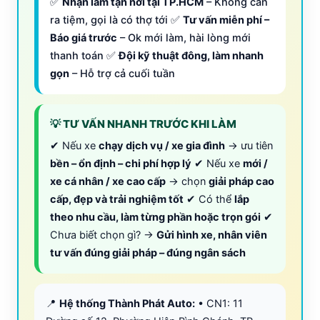
✅
Nhận làm tận nơi tại TP.HCM
– Không cần
ra tiệm, gọi là có thợ tới ✅
Tư vấn miễn phí –
Báo giá trước
– Ok mới làm, hài lòng mới
thanh toán ✅
Đội kỹ thuật đông, làm nhanh
gọn
– Hỗ trợ cả cuối tuần
💡 TƯ VẤN NHANH TRƯỚC KHI LÀM
✔ Nếu xe
chạy dịch vụ / xe gia đình
→ ưu tiên
bền – ổn định – chi phí hợp lý
✔ Nếu xe
mới /
xe cá nhân / xe cao cấp
→ chọn
giải pháp cao
cấp, đẹp và trải nghiệm tốt
✔ Có thể
lắp
theo nhu cầu, làm từng phần hoặc trọn gói
✔
Chưa biết chọn gì? →
Gửi hình xe, nhân viên
tư vấn đúng giải pháp – đúng ngân sách
📍
Hệ thống Thành Phát Auto:
• CN1: 11