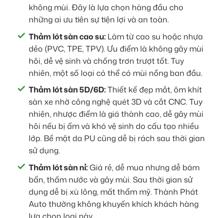
không mùi. Đây là lựa chọn hàng đầu cho
những ai ưu tiên sự tiện lợi và an toàn.
Thảm lót sàn cao su:
Làm từ cao su hoặc nhựa
dẻo (PVC, TPE, TPV). Ưu điểm là không gây mùi
hôi, dễ vệ sinh và chống trơn trượt tốt. Tuy
nhiên, một số loại có thể có mùi nồng ban đầu.
Thảm lót sàn 5D/6D:
Thiết kế đẹp mắt, ôm khít
sàn xe nhờ công nghệ quét 3D và cắt CNC. Tuy
nhiên, nhược điểm là giá thành cao, dễ gây mùi
hôi nếu bị ẩm và khó vệ sinh do cấu tạo nhiều
lớp. Bề mặt da PU cũng dễ bị rách sau thời gian
sử dụng.
Thảm lót sàn nỉ:
Giá rẻ, dễ mua nhưng dễ bám
bẩn, thấm nước và gây mùi. Sau thời gian sử
dụng dễ bị xù lông, mất thẩm mỹ. Thành Phát
Auto thường không khuyến khích khách hàng
lựa chọn loại này.