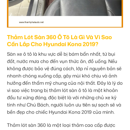
Thảm Lót Sàn 360 Ô Tô Là Gì Và Vì Sao
Cần Lắp Cho Hyundai Kona 2019?
Sàn xe ô tô là khu vực dễ bị bám bẩn nhất, từ bụi
đất, nước mưa cho đến vụn thức ăn, đồ uống. Nếu
không được bảo vệ đúng cách, lớp nỉ nguyên bản sẽ
nhanh chóng xuống cấp, gây mùi khó chịu và ảnh
hưởng đến thẩm mỹ chung của nội thất. Đây là lý do
vì sao việc trang bị thảm lót sàn ô tô là một khoản
đầu tư xứng đáng, đặc biệt là với những chủ xe kỹ
tính như Chú Bách, người luôn ưu tiên sự sạch sẽ và
bền đẹp cho chiếc Hyundai Kona 2019 của mình.
Thảm lót sàn 360 là một loại thảm cao cấp được