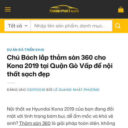
Bỏ
qua
nội
Tìm
dung
kiếm:
DỰ ÁN ĐÃ TRIỂN KHAI
Chú Bách lắp thảm sàn 360 cho
Kona 2019 tại Quận Gò Vấp để nội
thất sạch đẹp
ĐĂNG VÀO
03/07/2026
BỞI
LÊ QUANG NHẬT PHƯƠNG
Nội thất xe Hyundai Kona 2019 của bạn đang đối
mặt với tình trạng bám bụi, dễ ẩm mốc và khó vệ
sinh?
Thảm sàn 360
là giải pháp toàn diện, không