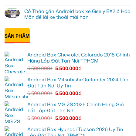
tại
cho
Anh
Không
Quận
Geely
Quang
có
Cô Thảo gắn Android box xe Geely EX2 ở Hóc
12
EX2
lắp
bình
để
tại
Android
luận
Môn để lái xe thoải mái hơn
ghi
Quận
box
ở
lại
10
xe
Anh
Không
mọi
để
Geely
Khải
có
cung
xem
EX2
lắp
bình
đường
Youtube
tại
Android
SẢN PHẨM
luận
Quận
box
ở
Gò
xe
Cô
Vấp
Geely
Thảo
để
EX2
gắn
Android Box Chevrolet Colorado 2018 Chính
xem
tại
Android
YouTube
Quận
box
Hãng Lắp Đặt Tận Nơi TPHCM
và
6
xe
dẫn
để
Geely
6.500.000
₫
5.500.000
₫
đường
nâng
EX2
cao
ở
trải
Hóc
Android Box Mitsubishi Outlander 2024 Lắp
nghiệm
Môn
Đặt Tận Nơi Uy Tín
lái
để
lái
6.500.000
₫
5.500.000
₫
xe
thoải
mái
Android Box MG ZS 2026 Chính Hãng Giá
hơn
Tốt Lắp Đặt Tận Nơi
6.500.000
₫
5.500.000
₫
Android Box Hyundai Tucson 2026 Uy Tín
Lắp Đặt Tận Nơi TPHCM