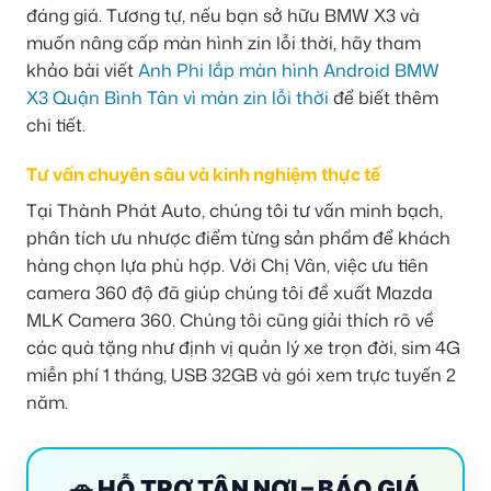
đáng giá. Tương tự, nếu bạn sở hữu BMW X3 và
muốn nâng cấp màn hình zin lỗi thời, hãy tham
khảo bài viết
Anh Phi lắp màn hình Android BMW
X3 Quận Bình Tân vì màn zin lỗi thời
để biết thêm
chi tiết.
Tư vấn chuyên sâu và kinh nghiệm thực tế
Tại Thành Phát Auto, chúng tôi tư vấn minh bạch,
phân tích ưu nhược điểm từng sản phẩm để khách
hàng chọn lựa phù hợp. Với Chị Vân, việc ưu tiên
camera 360 độ đã giúp chúng tôi đề xuất Mazda
MLK Camera 360. Chúng tôi cũng giải thích rõ về
các quà tặng như định vị quản lý xe trọn đời, sim 4G
miễn phí 1 tháng, USB 32GB và gói xem trực tuyến 2
năm.
🚗 HỖ TRỢ TẬN NƠI – BÁO GIÁ