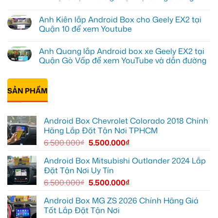
box
ở
Geely
Chú
Không
EX2
Bảy
có
Anh Kiên lắp Android Box cho Geely EX2 tại
tại
độ
bình
Quận
bi
luận
Quận 10 để xem Youtube
1,
gầm
ở
nâng
ô
Anh
Không
cấp
tô
Tấn
có
Anh Quang lắp Android box xe Geely EX2 tại
giải
cho
lắp
bình
trí
Ford
Camera
luận
Quận Gò Vấp để xem YouTube và dẫn đường
Everest
hành
ở
tại
trình
Anh
Không
Thủ
ô
Kiên
có
Đức
tô
lắp
bình
cần
Suzuki
Android
SẢN PHẨM
luận
ánh
XL7
Box
ở
sáng
tại
cho
Anh
tốt
Quận
Geely
Quang
hơn
12
EX2
lắp
Android Box Chevrolet Colorado 2018 Chính
để
tại
Android
ghi
Quận
box
Hãng Lắp Đặt Tận Nơi TPHCM
lại
10
xe
mọi
để
Geely
6.500.000
₫
5.500.000
₫
cung
xem
EX2
đường
Youtube
tại
Quận
Android Box Mitsubishi Outlander 2024 Lắp
Gò
Đặt Tận Nơi Uy Tín
Vấp
để
6.500.000
₫
5.500.000
₫
xem
YouTube
và
Android Box MG ZS 2026 Chính Hãng Giá
dẫn
Tốt Lắp Đặt Tận Nơi
đường