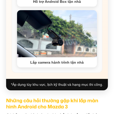
Hỗ trợ Android Box tận nhà
Lắp camera hành trình tận nhà
*Áp dụng tùy khu vực, lịch kỹ thuật và hạng mục thi công.
Những câu hỏi thường gặp khi lắp màn
hình Android cho Mazda 3