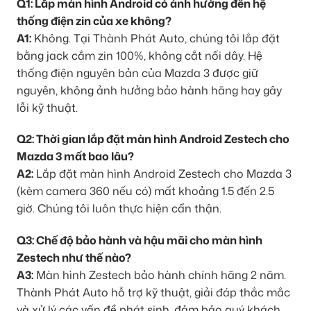
Q1: Lắp màn hình Android có ảnh hưởng đến hệ
thống điện zin của xe không?
A1:
Không. Tại Thành Phát Auto, chúng tôi lắp đặt
bằng jack cắm zin 100%, không cắt nối dây. Hệ
thống điện nguyên bản của Mazda 3 được giữ
nguyên, không ảnh hưởng bảo hành hãng hay gây
lỗi kỹ thuật.
Q2: Thời gian lắp đặt màn hình Android Zestech cho
Mazda 3 mất bao lâu?
A2:
Lắp đặt màn hình Android Zestech cho Mazda 3
(kèm camera 360 nếu có) mất khoảng 1.5 đến 2.5
giờ. Chúng tôi luôn thực hiện cẩn thận.
Q3: Chế độ bảo hành và hậu mãi cho màn hình
Zestech như thế nào?
A3:
Màn hình Zestech bảo hành chính hãng 2 năm.
Thành Phát Auto hỗ trợ kỹ thuật, giải đáp thắc mắc
và xử lý các vấn đề phát sinh, đảm bảo quý khách