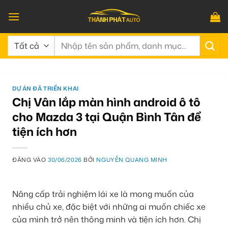
Bỏ
qua
nội
Tìm
dung
kiếm:
DỰ ÁN ĐÃ TRIỂN KHAI
Chị Vân lắp màn hình android ô tô
cho Mazda 3 tại Quận Bình Tân để
tiện ích hơn
ĐĂNG VÀO
30/06/2026
BỞI
NGUYỄN QUANG MINH
Nâng cấp trải nghiệm lái xe là mong muốn của
nhiều chủ xe, đặc biệt với những ai muốn chiếc xe
của mình trở nên thông minh và tiện ích hơn. Chị