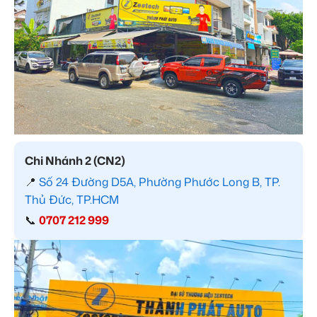
Chi Nhánh 2 (CN2)
📍
Số 24 Đường D5A, Phường Phước Long B, TP.
Thủ Đức, TP.HCM
📞
0707 212 999