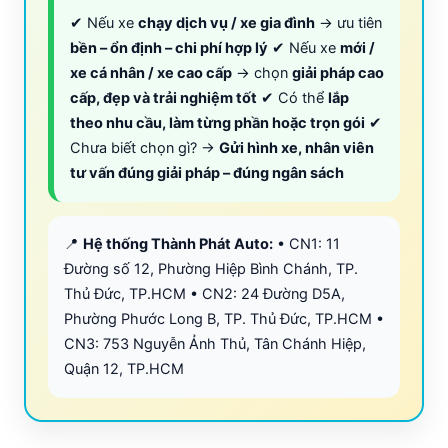
✔ Nếu xe
chạy dịch vụ / xe gia đình
→ ưu tiên
bền – ổn định – chi phí hợp lý
✔ Nếu xe
mới /
xe cá nhân / xe cao cấp
→ chọn
giải pháp cao
cấp, đẹp và trải nghiệm tốt
✔ Có thể
lắp
theo nhu cầu, làm từng phần hoặc trọn gói
✔
Chưa biết chọn gì? →
Gửi hình xe, nhân viên
tư vấn đúng giải pháp – đúng ngân sách
📍
Hệ thống Thành Phát Auto:
• CN1: 11
Đường số 12, Phường Hiệp Bình Chánh, TP.
Thủ Đức, TP.HCM • CN2: 24 Đường D5A,
Phường Phước Long B, TP. Thủ Đức, TP.HCM •
CN3: 753 Nguyễn Ảnh Thủ, Tân Chánh Hiệp,
Quận 12, TP.HCM