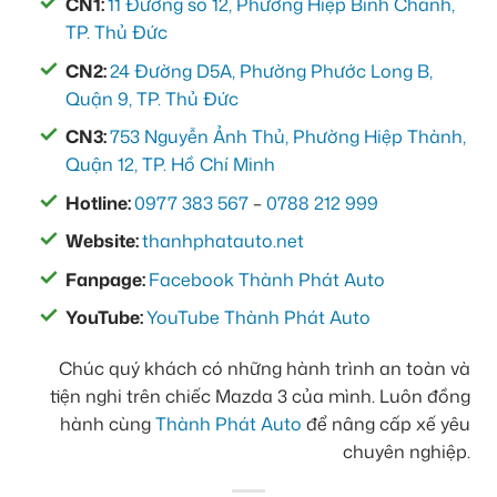
CN1:
11 Đường số 12, Phường Hiệp Bình Chánh,
TP. Thủ Đức
CN2:
24 Đường D5A, Phường Phước Long B,
Quận 9, TP. Thủ Đức
CN3:
753 Nguyễn Ảnh Thủ, Phường Hiệp Thành,
Quận 12, TP. Hồ Chí Minh
Hotline:
0977 383 567
–
0788 212 999
Website:
thanhphatauto.net
Fanpage:
Facebook Thành Phát Auto
YouTube:
YouTube Thành Phát Auto
Chúc quý khách có những hành trình an toàn và
tiện nghi trên chiếc Mazda 3 của mình. Luôn đồng
hành cùng
Thành Phát Auto
để nâng cấp xế yêu
chuyên nghiệp.