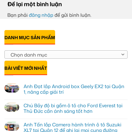
Để lại một bình luận
Bạn phải
đăng nhập
để gửi bình luận.
DANH MỤC SẢN PHẨM
Chọn danh mục
BÀI VIẾT MỚI NHẤT
Anh Đạt lắp Android box Geely EX2 tại Quận
1, nâng cấp giải trí
Không
có
Chú Bảy độ bi gầm ô tô cho Ford Everest tại
bình
luận
Thủ Đức cần ánh sáng tốt hơn
ở
Anh
Không
Đạt
có
Anh Tấn lắp Camera hành trình ô tô Suzuki
lắp
bình
Android
luận
XL7 tại Quận 12 để ghi lại mọi cung đường