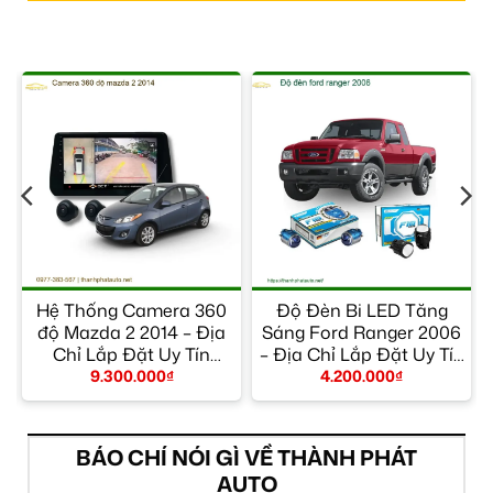
Hệ Thống Camera 360
Độ Đèn Bi LED Tăng
ỉ
độ Mazda 2 2014 – Địa
Sáng Ford Ranger 2006
Chỉ Lắp Đặt Uy Tín
– Địa Chỉ Lắp Đặt Uy Tín
TPHCM
TPHCM
9.300.000
₫
4.200.000
₫
BÁO CHÍ NÓI GÌ VỀ THÀNH PHÁT
AUTO