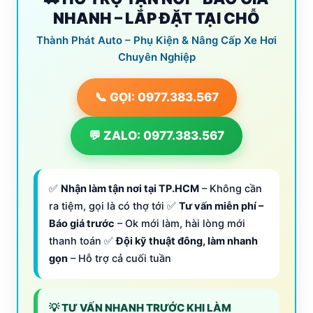
NHANH – LẮP ĐẶT TẠI CHỖ
Thành Phát Auto – Phụ Kiện & Nâng Cấp Xe Hơi
Chuyên Nghiệp
📞 GỌI: 0977.383.567
💬 ZALO: 0977.383.567
✅
Nhận làm tận nơi tại TP.HCM
– Không cần
ra tiệm, gọi là có thợ tới ✅
Tư vấn miễn phí –
Báo giá trước
– Ok mới làm, hài lòng mới
thanh toán ✅
Đội kỹ thuật đông, làm nhanh
gọn
– Hỗ trợ cả cuối tuần
💡 TƯ VẤN NHANH TRƯỚC KHI LÀM