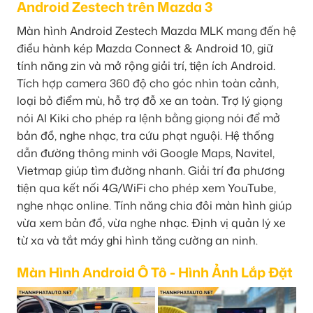
Android Zestech trên Mazda 3
Màn hình Android Zestech Mazda MLK mang đến hệ
điều hành kép Mazda Connect & Android 10, giữ
tính năng zin và mở rộng giải trí, tiện ích Android.
Tích hợp camera 360 độ cho góc nhìn toàn cảnh,
loại bỏ điểm mù, hỗ trợ đỗ xe an toàn. Trợ lý giọng
nói AI Kiki cho phép ra lệnh bằng giọng nói để mở
bản đồ, nghe nhạc, tra cứu phạt nguội. Hệ thống
dẫn đường thông minh với Google Maps, Navitel,
Vietmap giúp tìm đường nhanh. Giải trí đa phương
tiện qua kết nối 4G/WiFi cho phép xem YouTube,
nghe nhạc online. Tính năng chia đôi màn hình giúp
vừa xem bản đồ, vừa nghe nhạc. Định vị quản lý xe
từ xa và tắt máy ghi hình tăng cường an ninh.
Màn Hình Android Ô Tô - Hình Ảnh Lắp Đặt