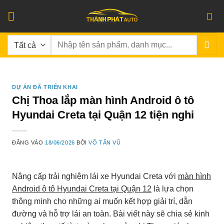
Bỏ
qua
nội
Tìm
dung
kiếm:
DỰ ÁN ĐÃ TRIỂN KHAI
Chị Thoa lắp màn hình Android ô tô
Hyundai Creta tại Quận 12 tiện nghi
ĐĂNG VÀO
18/06/2026
BỞI
VÕ TẤN VŨ
Nâng cấp trải nghiệm lái xe Hyundai Creta với
màn hình
Android ô tô Hyundai Creta tại Quận 12
là lựa chọn
thông minh cho những ai muốn kết hợp giải trí, dẫn
đường và hỗ trợ lái an toàn. Bài viết này sẽ chia sẻ kinh