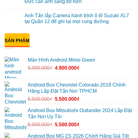
Đức cần ánh sáng tốt hơn
CR-
hình
ở
V
ô
Anh
Không
ở
tô
Đạt
có
Anh Tấn lắp Camera hành trình ô tô Suzuki XL7
Quận
Minio
lắp
bình
12
Green
Android
luận
tại Quận 12 để ghi lại mọi cung đường
cho
box
ở
Suzuki
Geely
Chú
Không
XL7
EX2
Bảy
có
tại
tại
độ
bình
Quận
Quận
bi
SẢN PHẨM
luận
9
1,
gầm
ở
vì
nâng
ô
Anh
màn
cấp
tô
Tấn
zin
giải
cho
lắp
Màn Hình Android Minio Green
thiếu
trí
Ford
Camera
tiện
Everest
hành
5.900.000
₫
4.900.000
₫
ích
tại
trình
Thủ
ô
Đức
tô
cần
Suzuki
ánh
XL7
Android Box Chevrolet Colorado 2018 Chính
sáng
tại
Hãng Lắp Đặt Tận Nơi TPHCM
tốt
Quận
hơn
12
6.500.000
₫
5.500.000
₫
để
ghi
lại
Android Box Mitsubishi Outlander 2024 Lắp Đặt
mọi
cung
Tận Nơi Uy Tín
đường
6.500.000
₫
5.500.000
₫
Android Box MG ZS 2026 Chính Hãng Giá Tốt