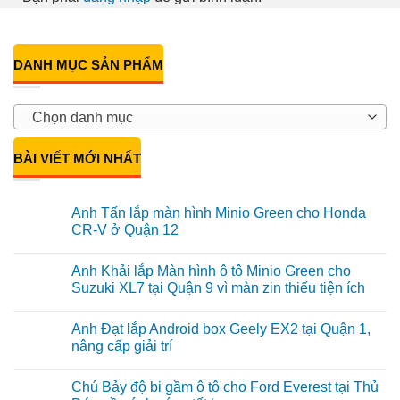
DANH MỤC SẢN PHẨM
Chọn danh mục
BÀI VIẾT MỚI NHẤT
Anh Tấn lắp màn hình Minio Green cho Honda
CR-V ở Quận 12
Không
có
Anh Khải lắp Màn hình ô tô Minio Green cho
bình
luận
Suzuki XL7 tại Quận 9 vì màn zin thiếu tiện ích
ở
Anh
Không
Tấn
có
Anh Đạt lắp Android box Geely EX2 tại Quận 1,
lắp
bình
màn
luận
nâng cấp giải trí
hình
ở
Minio
Anh
Không
Green
Khải
có
Chú Bảy độ bi gầm ô tô cho Ford Everest tại Thủ
cho
lắp
bình
Honda
Màn
luận