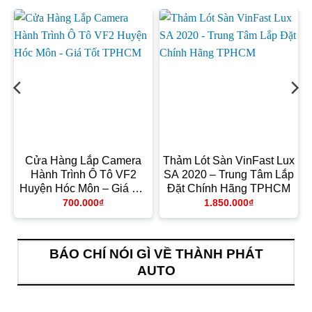
Cửa Hàng Lắp Camera
Thảm Lót Sàn VinFast Lux
1
Hành Trình Ô Tô VF2
SA 2020 – Trung Tâm Lắp
Huyện Hóc Môn – Giá Tốt
Đặt Chính Hãng TPHCM
TPHCM
700.000
₫
1.850.000
₫
BÁO CHÍ NÓI GÌ VỀ THÀNH PHÁT
AUTO