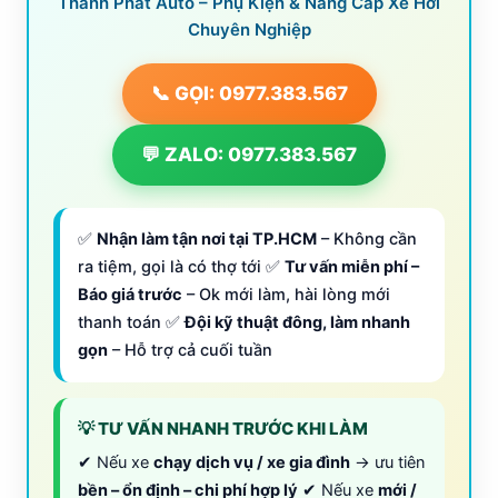
Thành Phát Auto – Phụ Kiện & Nâng Cấp Xe Hơi
Chuyên Nghiệp
📞 GỌI: 0977.383.567
💬 ZALO: 0977.383.567
✅
Nhận làm tận nơi tại TP.HCM
– Không cần
ra tiệm, gọi là có thợ tới ✅
Tư vấn miễn phí –
Báo giá trước
– Ok mới làm, hài lòng mới
thanh toán ✅
Đội kỹ thuật đông, làm nhanh
gọn
– Hỗ trợ cả cuối tuần
💡 TƯ VẤN NHANH TRƯỚC KHI LÀM
✔ Nếu xe
chạy dịch vụ / xe gia đình
→ ưu tiên
bền – ổn định – chi phí hợp lý
✔ Nếu xe
mới /