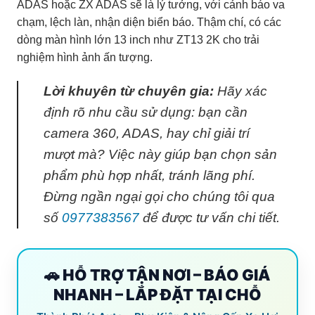
ADAS hoặc ZX ADAS sẽ là lý tưởng, với cảnh báo va
chạm, lệch làn, nhận diện biển báo. Thậm chí, có các
dòng màn hình lớn 13 inch như ZT13 2K cho trải
nghiệm hình ảnh ấn tượng.
Lời khuyên từ chuyên gia:
Hãy xác
định rõ nhu cầu sử dụng: bạn cần
camera 360, ADAS, hay chỉ giải trí
mượt mà? Việc này giúp bạn chọn sản
phẩm phù hợp nhất, tránh lãng phí.
Đừng ngần ngại gọi cho chúng tôi qua
số
0977383567
để được tư vấn chi tiết.
🚗 HỖ TRỢ TẬN NƠI – BÁO GIÁ
NHANH – LẮP ĐẶT TẠI CHỖ