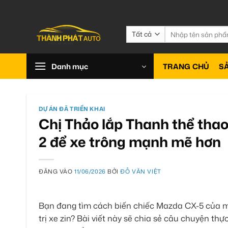
Bỏ
qua
nội
Tìm
kiếm:
dung
Danh mục
TRANG CHỦ
S
DỰ ÁN ĐÃ TRIỂN KHAI
Chị Thảo lắp Thanh thể tha
2 để xe trông mạnh mẽ hơn
ĐĂNG VÀO
11/06/2026
BỞI
ĐỖ VĂN VIỆT
Bạn đang tìm cách biến chiếc Mazda CX-5 của m
trị xe zin? Bài viết này sẽ chia sẻ câu chuyện thự