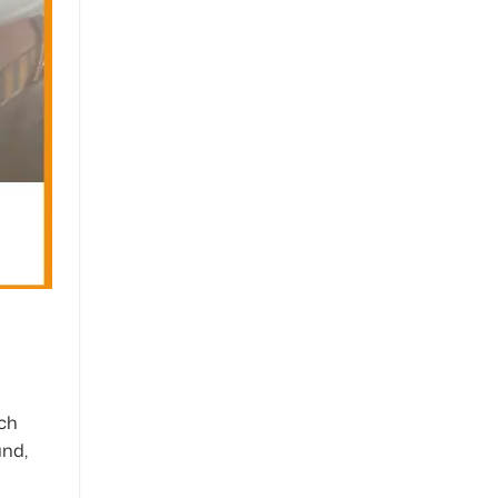
ch
and,
u