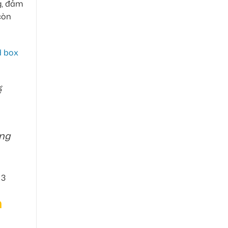
g, đảm
còn
d box
ề
àng
h