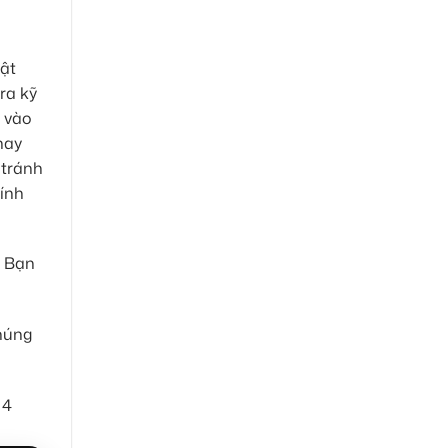
uật
ra kỹ
n vào
hay
 tránh
hính
. Bạn
chúng