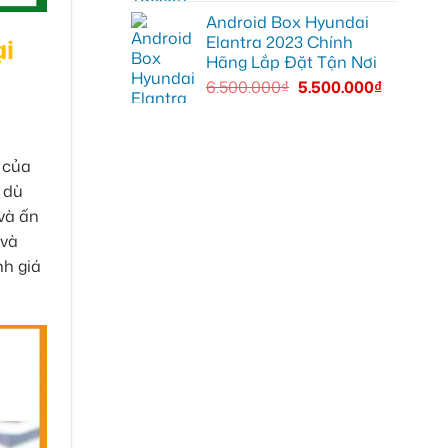
Android Box Hyundai
Elantra 2023 Chính
ại
Hãng Lắp Đặt Tận Nơi
6.500.000
₫
5.500.000
₫
 của
 dù
và ấn
 và
nh giá