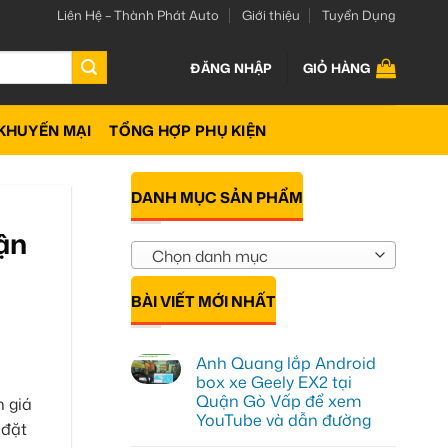
Liên Hệ – Thành Phát Auto
Giới thiệu
Tuyển Dụng
ĐĂNG NHẬP
GIỎ HÀNG
KHUYẾN MẠI
TỔNG HỢP PHỤ KIỆN
DANH MỤC SẢN PHẨM
ận
Chọn danh mục
BÀI VIẾT MỚI NHẤT
Anh Quang lắp Android
box xe Geely EX2 tại
Quận Gò Vấp để xem
 giá
YouTube và dẫn đường
 đặt
Không