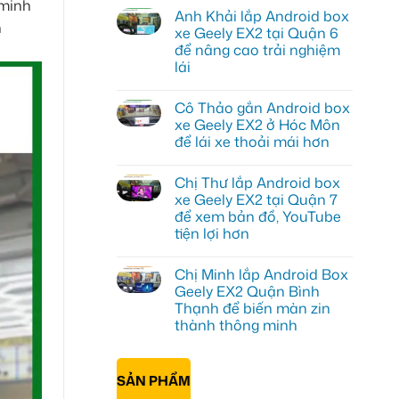
 minh
có
Anh Khải lắp Android box
bình
n
luận
xe Geely EX2 tại Quận 6
ở
để nâng cao trải nghiệm
Anh
Quang
lái
lắp
Android
Không
box
có
Cô Thảo gắn Android box
xe
bình
Geely
luận
xe Geely EX2 ở Hóc Môn
ở
EX2
để lái xe thoải mái hơn
Anh
tại
Khải
Quận
Không
lắp
Gò
có
Android
Vấp
Chị Thư lắp Android box
bình
box
để
luận
xe Geely EX2 tại Quận 7
xe
xem
ở
Geely
YouTube
để xem bản đồ, YouTube
Cô
EX2
và
Thảo
tiện lợi hơn
tại
dẫn
gắn
Quận
đường
Android
Không
6
box
có
để
Chị Minh lắp Android Box
xe
bình
nâng
Geely
luận
Geely EX2 Quận Bình
cao
ở
EX2
trải
Thạnh để biến màn zin
Chị
ở
nghiệm
Thư
Hóc
thành thông minh
lái
lắp
Môn
Android
Không
để
box
có
lái
xe
bình
xe
SẢN PHẨM
Geely
luận
thoải
ở
EX2
mái