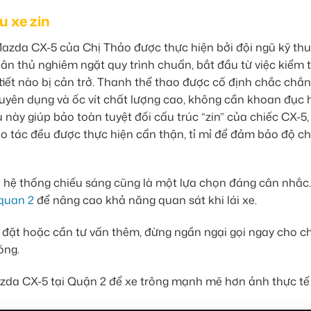
 xe zin
Mazda CX-5 của Chị Thảo được thực hiện bởi đội ngũ kỹ th
ân thủ nghiêm ngặt quy trình chuẩn, bắt đầu từ việc kiểm t
i tiết nào bị cản trở. Thanh thể thao được cố định chắc chắ
huyên dụng và ốc vít chất lượng cao, không cần khoan đục 
này giúp bảo toàn tuyệt đối cấu trúc “zin” của chiếc CX-5,
ao tác đều được thực hiện cẩn thận, tỉ mỉ để đảm bảo độ c
ện hệ thống chiếu sáng cũng là một lựa chọn đáng cân nhắc
 quan 2
để nâng cao khả năng quan sát khi lái xe.
p đặt hoặc cần tư vấn thêm, đừng ngần ngại gọi ngay cho 
óng.