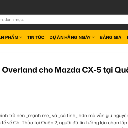
ẢN PHẨM
TIN TỨC
DỰ ÁN HẰNG NGÀY
BẢNG GIÁ
o Overland cho Mazda CX-5 tại Qu
ình trở nên _mạnh mẽ_ và _cá tính_ hơn mà vẫn giữ nguyên
c tế về Chị Thảo tại Quận 2, người đã tin tưởng lựa chọn lắp