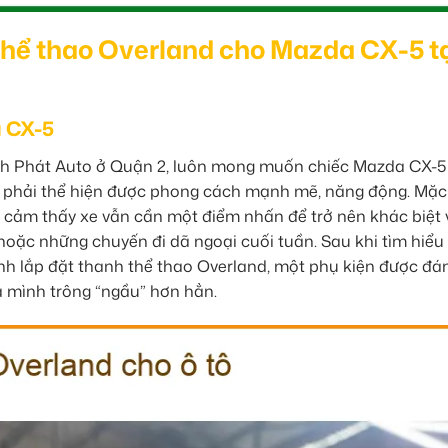
thể thao Overland cho Mazda CX-5 t
 CX-5
h Phát Auto ở Quận 2, luôn mong muốn chiếc Mazda CX-5
n phải thể hiện được phong cách mạnh mẽ, năng động. Mặc
o cảm thấy xe vẫn cần một điểm nhấn để trở nên khác biệt 
ị hoặc những chuyến đi dã ngoại cuối tuần. Sau khi tìm hiểu
nh lắp đặt thanh thể thao Overland, một phụ kiện được đá
a mình trông “ngầu” hơn hẳn.