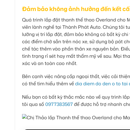
Đảm bảo không ảnh hưởng đến kết cấu
Quá trình lắp đặt thanh thể thao Overland cho 
viên lành nghề tại Thành Phát Auto. Chúng tôi tu
lưỡng vị trí lắp đặt, đảm bảo không có bất kỳ ch
các điểm chờ sẵn trên nóc xe, sử dụng bộ pát c
chế tác thêm vào phần thân xe nguyên bản. Điều 
tình trạng rỉ sét hay mất thẩm mỹ về sau. Mọi th
xác và an toàn cao nhất.
Bên cạnh việc nâng cấp ngoại thất, việc cải thi
có thể tìm hiểu thêm về
dia diem do den o to tai
Nếu bạn có bất kỳ thắc mắc nào về quy trình lắ
tôi qua số
0977383567
để được hỗ trợ nhanh ch