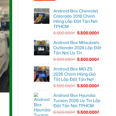
Chị
tại
hơn
Minh
Quận
lắp
7
Android Box Chevrolet
Android
để
Box
xem
Colorado 2018 Chính
Geely
bản
Hãng Lắp Đặt Tận Nơi
EX2
đồ,
Quận
YouTube
TPHCM
Bình
tiện
Thạnh
lợi
6.500.000
₫
5.500.000
₫
để
hơn
biến
màn
Android Box Mitsubishi
zin
Outlander 2024 Lắp Đặt
thành
thông
Tận Nơi Uy Tín
minh
6.500.000
₫
5.500.000
₫
Android Box MG ZS
2026 Chính Hãng Giá
Tốt Lắp Đặt Tận Nơi
6.500.000
₫
5.500.000
₫
Android Box Hyundai
Tucson 2026 Uy Tín Lắp
Đặt Tận Nơi TPHCM
6.500.000
₫
5.500.000
₫