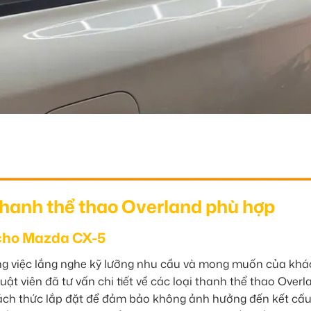
Thanh thể thao Overland phù hợp
 cho Mazda CX-5
ằng việc lắng nghe kỹ lưỡng nhu cầu và mong muốn của khá
ật viên đã tư vấn chi tiết về các loại thanh thể thao Overl
là cách thức lắp đặt để đảm bảo không ảnh hưởng đến kết cấ