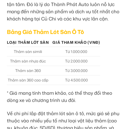
tận tâm. Đó là lý do Thành Phát Auto luôn nỗ lực
mang đến những sản phẩm và dịch vụ tốt nhất cho
khách hàng tại Củ Chi và các khu vực lân cận.
Bảng Giá Thảm Lót Sàn Ô Tô
LOẠI THẢM LÓT SÀN
GIÁ THAM KHẢO (VNĐ)
Thảm sàn simili
Từ 1.000.000
Thảm sàn nhựa đúc
Từ 2.000.000
Thảm sàn 360
Từ 3.000.000
Thảm sàn 360 cao cấp
Từ 4.500.000
* Giá mang tính tham khảo, có thể thay đổi theo
dòng xe và chương trình ưu đãi.
Về chi phí lắp đặt thảm lót sàn ô tô, mức giá sẽ phụ
thuộc vào nhiều yếu tố như loại vật liệu thảm (cao
su, khuôn đúc, 5D/6D), thương hiệu sản phẩm, và