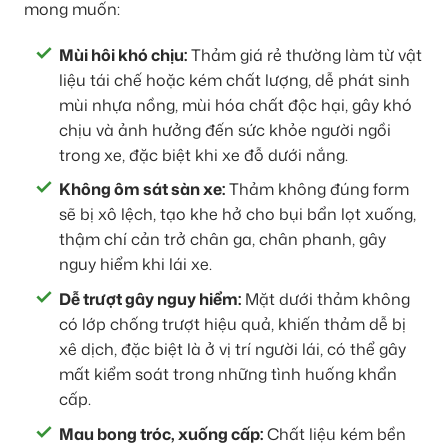
mong muốn:
Mùi hôi khó chịu:
Thảm giá rẻ thường làm từ vật
liệu tái chế hoặc kém chất lượng, dễ phát sinh
mùi nhựa nồng, mùi hóa chất độc hại, gây khó
chịu và ảnh hưởng đến sức khỏe người ngồi
trong xe, đặc biệt khi xe đỗ dưới nắng.
Không ôm sát sàn xe:
Thảm không đúng form
sẽ bị xô lệch, tạo khe hở cho bụi bẩn lọt xuống,
thậm chí cản trở chân ga, chân phanh, gây
nguy hiểm khi lái xe.
Dễ trượt gây nguy hiểm:
Mặt dưới thảm không
có lớp chống trượt hiệu quả, khiến thảm dễ bị
xê dịch, đặc biệt là ở vị trí người lái, có thể gây
mất kiểm soát trong những tình huống khẩn
cấp.
Mau bong tróc, xuống cấp:
Chất liệu kém bền