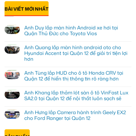
BÀI VIẾT MỚI NHẤT
Anh Duy lắp màn hình Android xe hơi tại
Quận Thủ Đức cho Toyota Vios
Không
có
Anh Quang lắp màn hình android oto cho
bình
luận
Hyundai Accent tại Quận 12 để giải trí tiện lợi
ở
hơn
Anh
Duy
Không
lắp
có
màn
Anh Tùng lắp HUD cho ô tô Honda CRV tại
bình
hình
luận
Quận 12 để hiển thị thông tin rõ ràng hơn
Android
ở
xe
Anh
Không
hơi
Quang
có
tại
Anh Khang lắp thảm lót sàn ô tô VinFast Lux
lắp
bình
Quận
màn
luận
SA2.0 tại Quận 12 để nội thất luôn sạch sẽ
Thủ
hình
ở
Đức
android
Anh
Không
cho
oto
Tùng
có
Toyota
Anh Hưng lắp Camera hành trình Geely EX2
cho
lắp
bình
Vios
Hyundai
HUD
luận
cho Ford Ranger tại Quận 12
Accent
cho
ở
tại
ô
Anh
Không
Quận
tô
Khang
có
12
Honda
lắp
bình
để
CRV
thảm