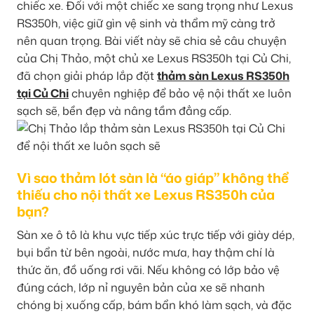
chiếc xe. Đối với một chiếc xe sang trọng như Lexus
RS350h, việc giữ gìn vệ sinh và thẩm mỹ càng trở
nên quan trọng. Bài viết này sẽ chia sẻ câu chuyện
của Chị Thảo, một chủ xe Lexus RS350h tại Củ Chi,
đã chọn giải pháp lắp đặt
thảm sàn Lexus RS350h
tại Củ Chi
chuyên nghiệp để bảo vệ nội thất xe luôn
sạch sẽ, bền đẹp và nâng tầm đẳng cấp.
Vì sao thảm lót sàn là “áo giáp” không thể
thiếu cho nội thất xe Lexus RS350h của
bạn?
Sàn xe ô tô là khu vực tiếp xúc trực tiếp với giày dép,
bụi bẩn từ bên ngoài, nước mưa, hay thậm chí là
thức ăn, đồ uống rơi vãi. Nếu không có lớp bảo vệ
đúng cách, lớp nỉ nguyên bản của xe sẽ nhanh
chóng bị xuống cấp, bám bẩn khó làm sạch, và đặc