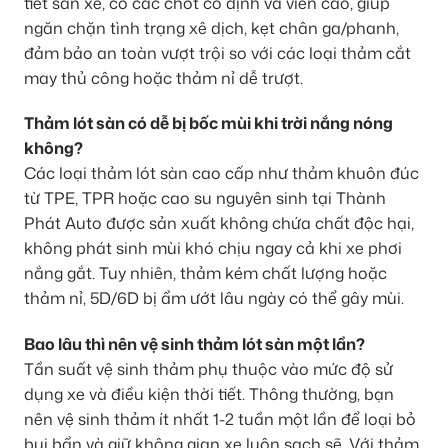
tiết sàn xe, có các chốt cố định và viền cao, giúp
ngăn chặn tình trạng xê dịch, kẹt chân ga/phanh,
đảm bảo an toàn vượt trội so với các loại thảm cắt
may thủ công hoặc thảm nỉ dễ trượt.
Thảm lót sàn có dễ bị bốc mùi khi trời nắng nóng
không?
Các loại thảm lót sàn cao cấp như thảm khuôn đúc
từ TPE, TPR hoặc cao su nguyên sinh tại Thành
Phát Auto được sản xuất không chứa chất độc hại,
không phát sinh mùi khó chịu ngay cả khi xe phơi
nắng gắt. Tuy nhiên, thảm kém chất lượng hoặc
thảm nỉ, 5D/6D bị ẩm ướt lâu ngày có thể gây mùi.
Bao lâu thì nên vệ sinh thảm lót sàn một lần?
Tần suất vệ sinh thảm phụ thuộc vào mức độ sử
dụng xe và điều kiện thời tiết. Thông thường, bạn
nên vệ sinh thảm ít nhất 1-2 tuần một lần để loại bỏ
bụi bẩn và giữ không gian xe luôn sạch sẽ. Với thảm