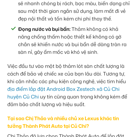
sẽ nhanh chóng bị rách, bạc màu, biến dạng chỉ
sau một thời gian ngắn sử dụng, làm mất đi vẻ
đẹp nội thất và tốn kém chi phí thay thế.
Đọng nước và bụi bẩn:
Thảm không có khả
năng chống thấm hoặc thiết kế không có gờ
chắn sẽ khiến nước và bụi bẩn dễ dàng tràn ra
sàn nỉ, gây ẩm mốc và khó vệ sinh.
Việc đầu tư vào một bộ thảm lót sàn chất lượng là
cách để bảo vệ chiếc xe của bạn lâu dài. Tương tự,
khi cân nhắc các phụ kiện công nghệ, việc tìm hiểu
địa điểm lắp đặt Android Box Zestech xã Củ Chi
huyện Củ Chi
uy tín cũng quan trọng không kém để
đảm bảo chất lượng và hiệu suất.
Tại sao Chị Thảo và nhiều chủ xe Lexus khác tin
tưởng Thành Phát Auto tại Củ Chi?
Chị Thảo đã lựa chọn Thành Phát Auto để lắp đặt