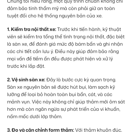
Chúng tôi hiểu rằng, một quy trình chuẩn không chỉ
đảm bảo tính thẩm mỹ mà còn phải giữ an toàn
tuyệt đối cho hệ thống nguyên bản của xe.
1. Kiểm tra nội thất xe:
Trước khi tiến hành, kỹ thuật
viên sẽ kiểm tra tổng thể tình trạng nội thất, đặc biệt
là sàn xe, để đánh giá mức độ bám bẩn và ghi nhận
các chi tiết cần lưu ý. Điều này giúp đảm bảo rằng
mọi vấn đề tiềm ẩn đều được phát hiện và xử lý
trước khi lắp đặt.
2. Vệ sinh sàn xe:
Đây là bước cực kỳ quan trọng.
Sàn xe nguyên bản sẽ được hút bụi, làm sạch kỹ
lưỡng để loại bỏ hoàn toàn bụi bẩn, cát, và các
mảnh vụn. Việc này không chỉ giúp thảm mới ôm sát
hơn mà còn ngăn ngừa sự phát triển của vi khuẩn,
nấm mốc dưới lớp thảm.
3. Đo và căn chỉnh form thảm:
Với thảm khuôn đúc,