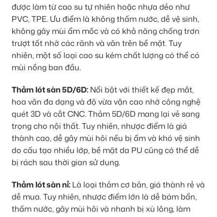
được làm từ cao su tự nhiên hoặc nhựa dẻo như
PVC, TPE. Ưu điểm là không thấm nước, dễ vệ sinh,
không gây mùi ẩm mốc và có khả năng chống trơn
trượt tốt nhờ các rãnh và vân trên bề mặt. Tuy
nhiên, một số loại cao su kém chất lượng có thể có
mùi nồng ban đầu.
Thảm lót sàn 5D/6D:
Nổi bật với thiết kế đẹp mắt,
hoa văn đa dạng và độ vừa vặn cao nhờ công nghệ
quét 3D và cắt CNC. Thảm 5D/6D mang lại vẻ sang
trọng cho nội thất. Tuy nhiên, nhược điểm là giá
thành cao, dễ gây mùi hôi nếu bị ẩm và khó vệ sinh
do cấu tạo nhiều lớp, bề mặt da PU cũng có thể dễ
bị rách sau thời gian sử dụng.
Thảm lót sàn nỉ:
Là loại thảm cơ bản, giá thành rẻ và
dễ mua. Tuy nhiên, nhược điểm lớn là dễ bám bẩn,
thấm nước, gây mùi hôi và nhanh bị xù lông, làm