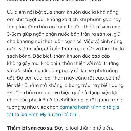
Ưu điểm nổi bật của thảm khuôn đúc là khả năng
ôm khít tuyệt đối, không xê dịch khi phanh gấp hay
tăng tốc, đảm bảo an toàn tối đa. Thiết kế viền cao
3-5cm giúp ngăn chặn nước bẩn tràn ra sàn xe, giữ
cho khoang nội thất luôn sạch sẽ. Việc vệ sinh cũng
cực kỳ đơn giản, chỉ cần tháo ra, xịt rửa và lau khô là
sạch bóng. Đặc biệt, thảm khuôn đúc cao cấp
không gây mùi khó chịu, thân thiện với môi trường
và sức khỏe người dùng, ngay cả khi xe phơi nắng
gắt. Độ bền của loại thảm này cũng rất cao, có thể
lên đến 5 năm mà không lo bong tróc hay biến dạng.
Để đảm bảo an toàn và hiệu quả sử dụng, việc lựa
chọn các phụ kiện ô tô chất lượng là rất quan trọng,
tương tự như việc chọn
camera hành trình ô tô giá
tốt tại xã Bình Mỹ huyện Củ Chi
.
Thảm lót sàn cao su:
Đây là loại thảm phổ biến,