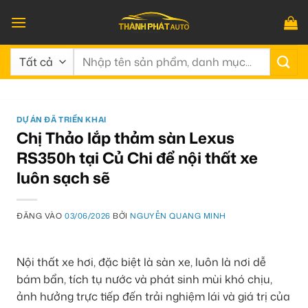
Bỏ
qua
nội
Tìm
dung
kiếm:
DỰ ÁN ĐÃ TRIỂN KHAI
Chị Thảo lắp thảm sàn Lexus
RS350h tại Củ Chi để nội thất xe
luôn sạch sẽ
ĐĂNG VÀO
03/06/2026
BỞI
NGUYỄN QUANG MINH
Nội thất xe hơi, đặc biệt là sàn xe, luôn là nơi dễ
bám bẩn, tích tụ nước và phát sinh mùi khó chịu,
ảnh hưởng trực tiếp đến trải nghiệm lái và giá trị của