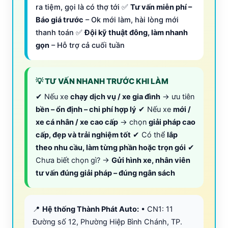
ra tiệm, gọi là có thợ tới ✅
Tư vấn miễn phí –
Báo giá trước
– Ok mới làm, hài lòng mới
thanh toán ✅
Đội kỹ thuật đông, làm nhanh
gọn
– Hỗ trợ cả cuối tuần
💡 TƯ VẤN NHANH TRƯỚC KHI LÀM
✔ Nếu xe
chạy dịch vụ / xe gia đình
→ ưu tiên
bền – ổn định – chi phí hợp lý
✔ Nếu xe
mới /
xe cá nhân / xe cao cấp
→ chọn
giải pháp cao
cấp, đẹp và trải nghiệm tốt
✔ Có thể
lắp
theo nhu cầu, làm từng phần hoặc trọn gói
✔
Chưa biết chọn gì? →
Gửi hình xe, nhân viên
tư vấn đúng giải pháp – đúng ngân sách
📍
Hệ thống Thành Phát Auto:
• CN1: 11
Đường số 12, Phường Hiệp Bình Chánh, TP.