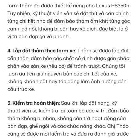
form thảm đã được thiết kế riêng cho Lexus RS350h.
Tuy nhiên, kỹ thuật viên vẫn sẽ đặt thử và căn chỉnh
từng chi tiết nhỏ để đảm bảo thảm ôm khít từng góc
cạnh, gờ nổi, không bị cấn hay xê dịch, đặc biệt là ở
vị trí bàn đạp ga và phanh.
4. Lắp đặt thảm theo form xe:
Thảm sẽ được lắp đặt
cẩn thận, đảm bảo các chốt cố định được gắn chắc
chắn vào sàn xe (nếu có) để tránh trượt. Chúng tôi
luôn ưu tiên giữ nguyên bản các chi tiết của xe,
không khoan cắt hay tác động làm ảnh hưởng đến
cấu trúc xe.
5. Kiểm tra hoàn thiện:
Sau khi lắp đặt xong, kỹ
thuật viên sẽ kiểm tra lại toàn bộ các vị trí, đảm bảo
thảm không bị nhăn, không cản trở hoạt động của
bàn đạp, ghế ngồi và các chức năng khác. Chị Thảo
cũng sẽ được mời kiểm tra và đưa ra đánh giá trước