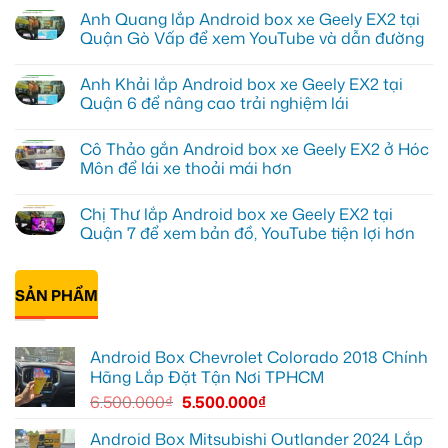
có
Anh Quang lắp Android box xe Geely EX2 tại
bình
luận
Quận Gò Vấp để xem YouTube và dẫn đường
ở
Anh
Không
Kiên
có
Anh Khải lắp Android box xe Geely EX2 tại
lắp
bình
Android
luận
Quận 6 để nâng cao trải nghiệm lái
Box
ở
cho
Anh
Không
Geely
Quang
có
Cô Thảo gắn Android box xe Geely EX2 ở Hóc
EX2
lắp
bình
tại
Android
luận
Môn để lái xe thoải mái hơn
Quận
box
ở
10
xe
Anh
Không
để
Geely
Khải
có
Chị Thư lắp Android box xe Geely EX2 tại
xem
EX2
lắp
bình
Youtube
tại
Android
luận
Quận 7 để xem bản đồ, YouTube tiện lợi hơn
Quận
box
ở
Gò
xe
Cô
Không
Vấp
Geely
Thảo
có
để
EX2
gắn
bình
xem
tại
Android
SẢN PHẨM
luận
YouTube
Quận
box
ở
và
6
xe
Chị
dẫn
để
Geely
Thư
đường
nâng
EX2
lắp
Android Box Chevrolet Colorado 2018 Chính
cao
ở
Android
trải
Hóc
box
Hãng Lắp Đặt Tận Nơi TPHCM
nghiệm
Môn
xe
lái
để
Geely
6.500.000
₫
5.500.000
₫
lái
EX2
xe
tại
thoải
Quận
Android Box Mitsubishi Outlander 2024 Lắp
mái
7