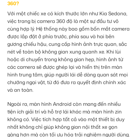
360?
Với một chiếc xe có kích thước lớn như Kia Sedona,
việc trang bị camera 360 độ là một sự đầu tư vô
cùng hợp lý. Hệ thống này bao gồm bốn mắt camera
được lắp đặt ở phía trước, phía sau và hai bên
gương chiếu hậu, cung cấp hình ảnh trực quan, sắc
nét về toàn bộ không gian xung quanh xe. Khi lùi
hoặc di chuyển trong không gian hẹp, hình ảnh từ
các camera sẽ được ghép lại và hiển thị trên màn
hình trung tâm, giúp người lái dễ dàng quan sát mọi
chướng ngại vật, từ đó đưa ra quyết định chính xác
và an toàn.
Ngoài ra, màn hình Android còn mang đến nhiều
tiện ích giải trí và hỗ trợ lái khác mà màn hình zin
không có. Việc tích hợp tất cả vào một thiết bị duy
nhất không chỉ giúp không gian nội thất xe gọn
gàng hơn mà còn tối ưu hóa trải nghiệm người dùng.