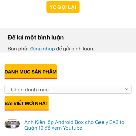
Để lại một bình luận
Bạn phải
đăng nhập
để gửi bình luận.
DANH MỤC SẢN PHẨM
Chọn danh mục
BÀI VIẾT MỚI NHẤT
Anh Kiên lắp Android Box cho Geely EX2 tại
Quận 10 để xem Youtube
Không