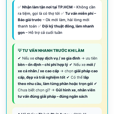
✅
Nhận làm tận nơi tại TP.HCM
– Không cần
ra tiệm, gọi là có thợ tới ✅
Tư vấn miễn phí –
Báo giá trước
– Ok mới làm, hài lòng mới
thanh toán ✅
Đội kỹ thuật đông, làm nhanh
gọn
– Hỗ trợ cả cuối tuần
💡 TƯ VẤN NHANH TRƯỚC KHI LÀM
✔ Nếu xe
chạy dịch vụ / xe gia đình
→ ưu tiên
bền – ổn định – chi phí hợp lý
✔ Nếu xe
mới /
xe cá nhân / xe cao cấp
→ chọn
giải pháp cao
cấp, đẹp và trải nghiệm tốt
✔ Có thể
lắp
theo nhu cầu, làm từng phần hoặc trọn gói
✔
Chưa biết chọn gì? →
Gửi hình xe, nhân viên
tư vấn đúng giải pháp – đúng ngân sách