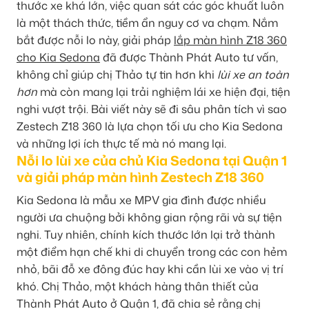
thước xe khá lớn, việc quan sát các góc khuất luôn
là một thách thức, tiềm ẩn nguy cơ va chạm. Nắm
bắt được nỗi lo này, giải pháp
lắp màn hình Z18 360
cho Kia Sedona
đã được Thành Phát Auto tư vấn,
không chỉ giúp chị Thảo tự tin hơn khi
lùi xe an toàn
hơn
mà còn mang lại trải nghiệm lái xe hiện đại, tiện
nghi vượt trội. Bài viết này sẽ đi sâu phân tích vì sao
Zestech Z18 360 là lựa chọn tối ưu cho Kia Sedona
và những lợi ích thực tế mà nó mang lại.
Nỗi lo lùi xe của chủ Kia Sedona tại Quận 1
và giải pháp màn hình Zestech Z18 360
Kia Sedona là mẫu xe MPV gia đình được nhiều
người ưa chuộng bởi không gian rộng rãi và sự tiện
nghi. Tuy nhiên, chính kích thước lớn lại trở thành
một điểm hạn chế khi di chuyển trong các con hẻm
nhỏ, bãi đỗ xe đông đúc hay khi cần lùi xe vào vị trí
khó. Chị Thảo, một khách hàng thân thiết của
Thành Phát Auto ở Quận 1, đã chia sẻ rằng chị