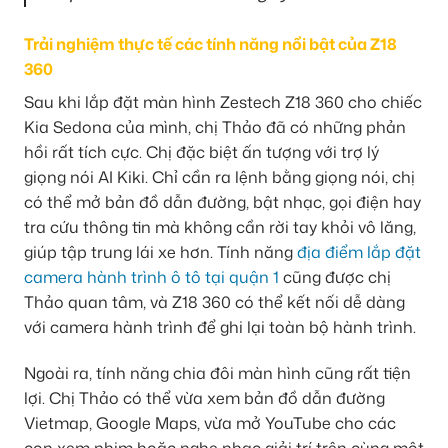
Trải nghiệm thực tế các tính năng nổi bật của Z18
360
Sau khi lắp đặt màn hình Zestech Z18 360 cho chiếc
Kia Sedona của mình, chị Thảo đã có những phản
hồi rất tích cực. Chị đặc biệt ấn tượng với trợ lý
giọng nói AI Kiki. Chỉ cần ra lệnh bằng giọng nói, chị
có thể mở bản đồ dẫn đường, bật nhạc, gọi điện hay
tra cứu thông tin mà không cần rời tay khỏi vô lăng,
giúp tập trung lái xe hơn. Tính năng
địa điểm lắp đặt
camera hành trình ô tô tại quận 1
cũng được chị
Thảo quan tâm, và Z18 360 có thể kết nối dễ dàng
với camera hành trình để ghi lại toàn bộ hành trình.
Ngoài ra, tính năng chia đôi màn hình cũng rất tiện
lợi. Chị Thảo có thể vừa xem bản đồ dẫn đường
Vietmap, Google Maps, vừa mở YouTube cho các
con xem phim hoặc nghe nhạc giải trí trên cùng một