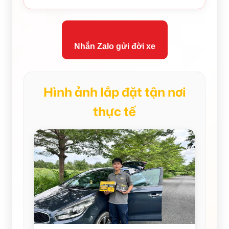
Nhắn Zalo gửi đời xe
Hình ảnh lắp đặt tận nơi
thực tế