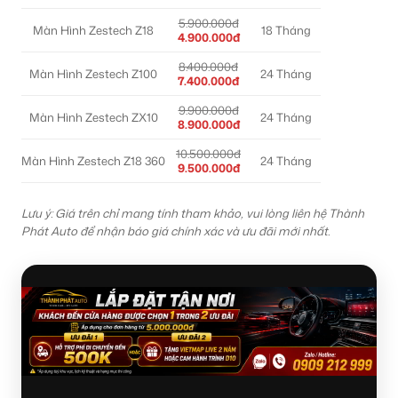
5.900.000đ
Màn Hình Zestech Z18
18 Tháng
4.900.000đ
8.400.000đ
Màn Hình Zestech Z100
24 Tháng
7.400.000đ
9.900.000đ
Màn Hình Zestech ZX10
24 Tháng
8.900.000đ
10.500.000đ
Màn Hình Zestech Z18 360
24 Tháng
9.500.000đ
Lưu ý: Giá trên chỉ mang tính tham khảo, vui lòng liên hệ Thành
Phát Auto để nhận báo giá chính xác và ưu đãi mới nhất.