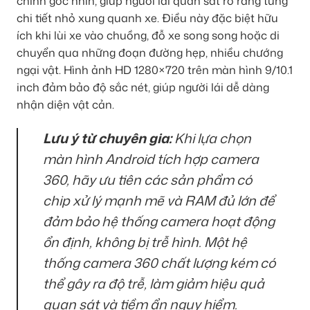
chỉnh góc nhìn, giúp người lái quan sát rõ ràng từng
chi tiết nhỏ xung quanh xe. Điều này đặc biệt hữu
ích khi lùi xe vào chuồng, đỗ xe song song hoặc di
chuyển qua những đoạn đường hẹp, nhiều chướng
ngại vật. Hình ảnh HD 1280×720 trên màn hình 9/10.1
inch đảm bảo độ sắc nét, giúp người lái dễ dàng
nhận diện vật cản.
Lưu ý từ chuyên gia:
Khi lựa chọn
màn hình Android tích hợp camera
360, hãy ưu tiên các sản phẩm có
chip xử lý mạnh mẽ và RAM đủ lớn để
đảm bảo hệ thống camera hoạt động
ổn định, không bị trễ hình. Một hệ
thống camera 360 chất lượng kém có
thể gây ra độ trễ, làm giảm hiệu quả
quan sát và tiềm ẩn nguy hiểm.