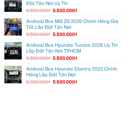
Đặt Tận Nơi Uy Tín
hơn
để
xem
6.500.000
₫
5.500.000
₫
bản
đồ,
YouTube
Android Box MG ZS 2026 Chính Hãng Giá
tiện
Tốt Lắp Đặt Tận Nơi
lợi
hơn
6.500.000
₫
5.500.000
₫
Android Box Hyundai Tucson 2026 Uy Tín
Lắp Đặt Tận Nơi TPHCM
6.500.000
₫
5.500.000
₫
Android Box Hyundai Elantra 2023 Chính
Hãng Lắp Đặt Tận Nơi
6.500.000
₫
5.500.000
₫