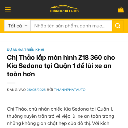
Bỏ
qua
nội
Tìm
dung
kiếm:
DỰ ÁN ĐÃ TRIỂN KHAI
Chị Thảo lắp màn hình Z18 360 cho
Kia Sedona tại Quận 1 để lùi xe an
toàn hơn
ĐĂNG VÀO
26/05/2026
BỞI
THANHPHATAUTO
Chị Thảo, chủ nhân chiếc Kia Sedona tại Quận 1,
thường xuyên trăn trở về việc lùi xe an toàn trong
những không gian chật hẹp của đô thị. Với kích