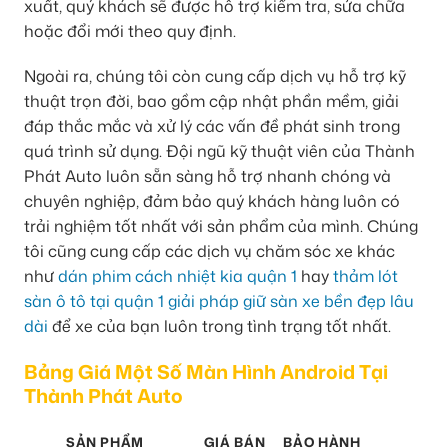
xuất, quý khách sẽ được hỗ trợ kiểm tra, sửa chữa
hoặc đổi mới theo quy định.
Ngoài ra, chúng tôi còn cung cấp dịch vụ hỗ trợ kỹ
thuật trọn đời, bao gồm cập nhật phần mềm, giải
đáp thắc mắc và xử lý các vấn đề phát sinh trong
quá trình sử dụng. Đội ngũ kỹ thuật viên của Thành
Phát Auto luôn sẵn sàng hỗ trợ nhanh chóng và
chuyên nghiệp, đảm bảo quý khách hàng luôn có
trải nghiệm tốt nhất với sản phẩm của mình. Chúng
tôi cũng cung cấp các dịch vụ chăm sóc xe khác
như
dán phim cách nhiệt kia quận 1
hay
thảm lót
sàn ô tô tại quận 1 giải pháp giữ sàn xe bền đẹp lâu
dài
để xe của bạn luôn trong tình trạng tốt nhất.
Bảng Giá Một Số Màn Hình Android Tại
Thành Phát Auto
SẢN PHẨM
GIÁ BÁN
BẢO HÀNH