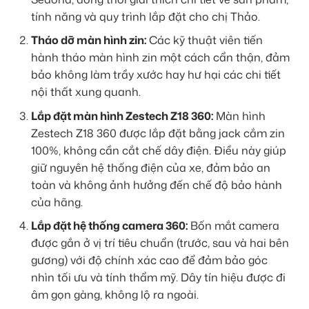
tính năng và quy trình lắp đặt cho chị Thảo.
Tháo dỡ màn hình zin:
Các kỹ thuật viên tiến
hành tháo màn hình zin một cách cẩn thận, đảm
bảo không làm trầy xước hay hư hại các chi tiết
nội thất xung quanh.
Lắp đặt màn hình Zestech Z18 360:
Màn hình
Zestech Z18 360 được lắp đặt bằng jack cắm zin
100%, không cần cắt chế dây điện. Điều này giúp
giữ nguyên hệ thống điện của xe, đảm bảo an
toàn và không ảnh hưởng đến chế độ bảo hành
của hãng.
Lắp đặt hệ thống camera 360:
Bốn mắt camera
được gắn ở vị trí tiêu chuẩn (trước, sau và hai bên
gương) với độ chính xác cao để đảm bảo góc
nhìn tối ưu và tính thẩm mỹ. Dây tín hiệu được đi
âm gọn gàng, không lộ ra ngoài.