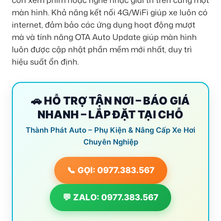
màn hình. Khả năng kết nối 4G/WiFi giúp xe luôn có
internet, đảm bảo các ứng dụng hoạt động mượt
mà và tính năng OTA Auto Update giúp màn hình
luôn được cập nhật phần mềm mới nhất, duy trì
hiệu suất ổn định.
🚗 HỖ TRỢ TẬN NƠI – BÁO GIÁ
NHANH – LẮP ĐẶT TẠI CHỖ
Thành Phát Auto – Phụ Kiện & Nâng Cấp Xe Hơi
Chuyên Nghiệp
📞 GỌI: 0977.383.567
💬 ZALO: 0977.383.567