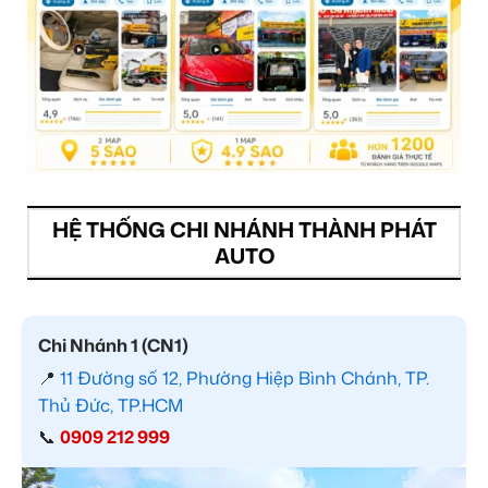
HỆ THỐNG CHI NHÁNH THÀNH PHÁT
AUTO
Chi Nhánh 1 (CN1)
📍
11 Đường số 12, Phường Hiệp Bình Chánh, TP.
Thủ Đức, TP.HCM
📞
0909 212 999