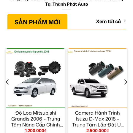
Tại Thành Phát Auto
SẢN PHẨM MỚI
Xem tất cả
Độ Loa Mitsubishi
Camera Hành Trình
m
Grandis 2006 – Trung
Isuzu D-Max 2018 –
Tâm Nâng Cấp Chính
Trung Tâm Lắp Đặt Uy
Hãng TPHCM
Tín TPHCM
1.200.000
₫
2.500.000
₫