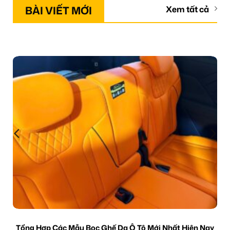
BÀI VIẾT MỚI
Xem tất cả
Tổng Hợp Các Mẫu Bọc Ghế Da Ô Tô Mới Nhất Hiện Nay