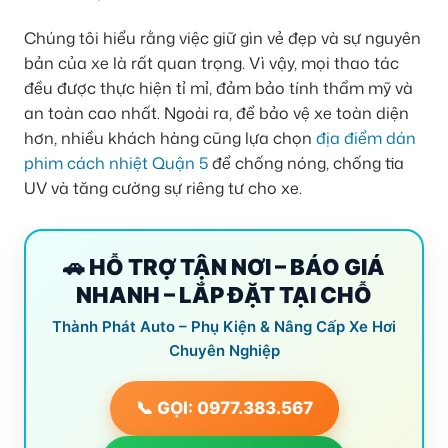
Chúng tôi hiểu rằng việc giữ gìn vẻ đẹp và sự nguyên
bản của xe là rất quan trọng. Vì vậy, mọi thao tác
đều được thực hiện tỉ mỉ, đảm bảo tính thẩm mỹ và
an toàn cao nhất. Ngoài ra, để bảo vệ xe toàn diện
hơn, nhiều khách hàng cũng lựa chọn
địa điểm dán
phim cách nhiệt Quận 5
để chống nóng, chống tia
UV và tăng cường sự riêng tư cho xe.
🚗 HỖ TRỢ TẬN NƠI – BÁO GIÁ
NHANH – LẮP ĐẶT TẠI CHỖ
Thành Phát Auto – Phụ Kiện & Nâng Cấp Xe Hơi
Chuyên Nghiệp
📞 GỌI: 0977.383.567