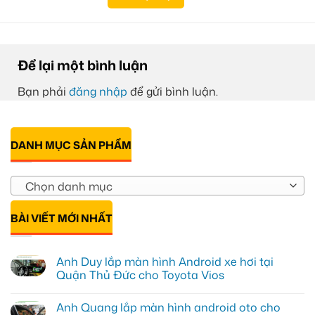
Để lại một bình luận
Bạn phải
đăng nhập
để gửi bình luận.
DANH MỤC SẢN PHẨM
Chọn danh mục
BÀI VIẾT MỚI NHẤT
Anh Duy lắp màn hình Android xe hơi tại
Quận Thủ Đức cho Toyota Vios
Không
có
Anh Quang lắp màn hình android oto cho
bình