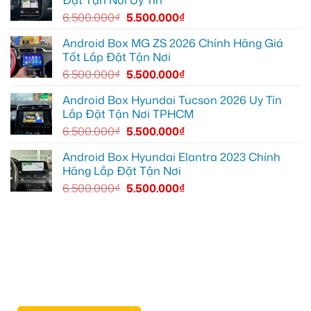
Đặt Tận Nơi Uy Tín
thất
tại
luôn
Quận
6.500.000
₫
5.500.000
₫
sạch
12
sẽ
Android Box MG ZS 2026 Chính Hãng Giá
Tốt Lắp Đặt Tận Nơi
6.500.000
₫
5.500.000
₫
Android Box Hyundai Tucson 2026 Uy Tín
Lắp Đặt Tận Nơi TPHCM
6.500.000
₫
5.500.000
₫
Android Box Hyundai Elantra 2023 Chính
Hãng Lắp Đặt Tận Nơi
6.500.000
₫
5.500.000
₫