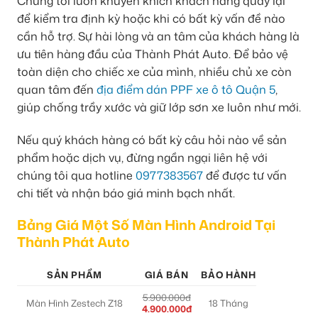
Chúng tôi luôn khuyến khích khách hàng quay lại
để kiểm tra định kỳ hoặc khi có bất kỳ vấn đề nào
cần hỗ trợ. Sự hài lòng và an tâm của khách hàng là
ưu tiên hàng đầu của Thành Phát Auto. Để bảo vệ
toàn diện cho chiếc xe của mình, nhiều chủ xe còn
quan tâm đến
địa điểm dán PPF xe ô tô Quận 5
,
giúp chống trầy xước và giữ lớp sơn xe luôn như mới.
Nếu quý khách hàng có bất kỳ câu hỏi nào về sản
phẩm hoặc dịch vụ, đừng ngần ngại liên hệ với
chúng tôi qua hotline
0977383567
để được tư vấn
chi tiết và nhận báo giá minh bạch nhất.
Bảng Giá Một Số Màn Hình Android Tại
Thành Phát Auto
SẢN PHẨM
GIÁ BÁN
BẢO HÀNH
5.900.000đ
Màn Hình Zestech Z18
18 Tháng
4.900.000đ