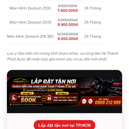
8.400.000đ
Màn Hình Zestech Z100
24 Tháng
7.400.000đ
9.900.000đ
Màn Hình Zestech ZX10
24 Tháng
8.900.000đ
10.500.000đ
Màn Hình Zestech Z18 360
24 Tháng
9.500.000đ
Lưu ý: Giá trên chỉ mang tính tham khảo, vui lòng liên hệ Thành
Phát Auto để nhận báo giá chính xác và ưu đãi mới nhất.
Lắp đặt tận nơi tại TP.HCM