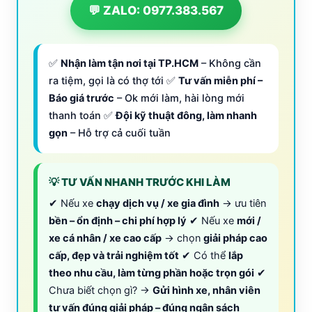
💬 ZALO: 0977.383.567
✅
Nhận làm tận nơi tại TP.HCM
– Không cần
ra tiệm, gọi là có thợ tới ✅
Tư vấn miễn phí –
Báo giá trước
– Ok mới làm, hài lòng mới
thanh toán ✅
Đội kỹ thuật đông, làm nhanh
gọn
– Hỗ trợ cả cuối tuần
💡 TƯ VẤN NHANH TRƯỚC KHI LÀM
✔ Nếu xe
chạy dịch vụ / xe gia đình
→ ưu tiên
bền – ổn định – chi phí hợp lý
✔ Nếu xe
mới /
xe cá nhân / xe cao cấp
→ chọn
giải pháp cao
cấp, đẹp và trải nghiệm tốt
✔ Có thể
lắp
theo nhu cầu, làm từng phần hoặc trọn gói
✔
Chưa biết chọn gì? →
Gửi hình xe, nhân viên
tư vấn đúng giải pháp – đúng ngân sách