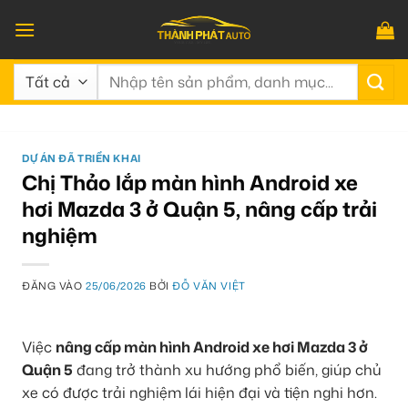
Bỏ
qua
nội
Tìm
dung
kiếm:
DỰ ÁN ĐÃ TRIỂN KHAI
Chị Thảo lắp màn hình Android xe
hơi Mazda 3 ở Quận 5, nâng cấp trải
nghiệm
ĐĂNG VÀO
25/06/2026
BỞI
ĐỖ VĂN VIỆT
Việc
nâng cấp màn hình Android xe hơi Mazda 3 ở
Quận 5
đang trở thành xu hướng phổ biến, giúp chủ
xe có được trải nghiệm lái hiện đại và tiện nghi hơn.