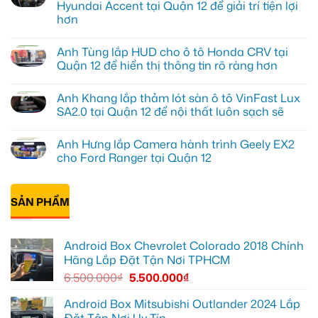
luận
Hyundai Accent tại Quận 12 để giải trí tiện lợi
ở
hơn
Anh
Duy
Không
lắp
có
màn
Anh Tùng lắp HUD cho ô tô Honda CRV tại
bình
hình
luận
Quận 12 để hiển thị thông tin rõ ràng hơn
Android
ở
xe
Anh
Không
hơi
Quang
có
tại
Anh Khang lắp thảm lót sàn ô tô VinFast Lux
lắp
bình
Quận
màn
luận
SA2.0 tại Quận 12 để nội thất luôn sạch sẽ
Thủ
hình
ở
Đức
android
Anh
Không
cho
oto
Tùng
có
Toyota
Anh Hưng lắp Camera hành trình Geely EX2
cho
lắp
bình
Vios
Hyundai
HUD
luận
cho Ford Ranger tại Quận 12
Accent
cho
ở
tại
ô
Anh
Không
Quận
tô
Khang
có
12
Honda
lắp
bình
để
CRV
thảm
SẢN PHẨM
luận
giải
tại
lót
ở
trí
Quận
sàn
Anh
tiện
12
ô
Hưng
lợi
để
tô
lắp
Android Box Chevrolet Colorado 2018 Chính
hơn
hiển
VinFast
Camera
thị
Lux
hành
Hãng Lắp Đặt Tận Nơi TPHCM
thông
SA2.0
trình
tin
tại
Geely
6.500.000
₫
5.500.000
₫
rõ
Quận
EX2
ràng
12
cho
hơn
để
Ford
Android Box Mitsubishi Outlander 2024 Lắp
nội
Ranger