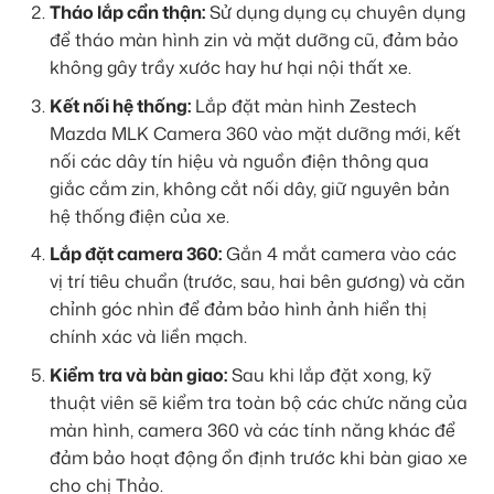
Tháo lắp cẩn thận:
Sử dụng dụng cụ chuyên dụng
để tháo màn hình zin và mặt dưỡng cũ, đảm bảo
không gây trầy xước hay hư hại nội thất xe.
Kết nối hệ thống:
Lắp đặt màn hình Zestech
Mazda MLK Camera 360 vào mặt dưỡng mới, kết
nối các dây tín hiệu và nguồn điện thông qua
giắc cắm zin, không cắt nối dây, giữ nguyên bản
hệ thống điện của xe.
Lắp đặt camera 360:
Gắn 4 mắt camera vào các
vị trí tiêu chuẩn (trước, sau, hai bên gương) và căn
chỉnh góc nhìn để đảm bảo hình ảnh hiển thị
chính xác và liền mạch.
Kiểm tra và bàn giao:
Sau khi lắp đặt xong, kỹ
thuật viên sẽ kiểm tra toàn bộ các chức năng của
màn hình, camera 360 và các tính năng khác để
đảm bảo hoạt động ổn định trước khi bàn giao xe
cho chị Thảo.