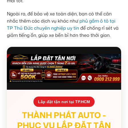
mãi tốt.
Ngoài ra, để bảo vệ xe toàn diện, bạn có thể cân
nhắc thêm các dịch vụ khác như
phủ gầm ô tô tại
TP Thủ Đức chuyên nghiệp uy tín
để chống rỉ sét và
giảm tiếng ồn, giúp xe bền bỉ hơn theo thời gian.
Lắp đặt tận nơi tại TP.HCM
THÀNH PHÁT AUTO -
PHỤC VỤ LẮP ĐẶT TẬN