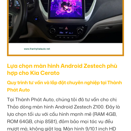
Lựa chọn màn hình Android Zestech phù
hợp cho Kia Cerato
Quy trình tư vấn và lắp đặt chuyên nghiệp tại Thành
Phát Auto
Tại Thành Phát Auto, chúng tôi đã tư vấn cho chị
Thảo dòng màn hình Android Zestech Z100. Đây là
lựa chọn tối ưu với cấu hình mạnh mẽ (RAM 4GB,
ROM 64GB, chip 8581), đảm bảo mọi tác vụ đều
mượt mà, không giật lag. Màn hình 9/10.1 inch HD