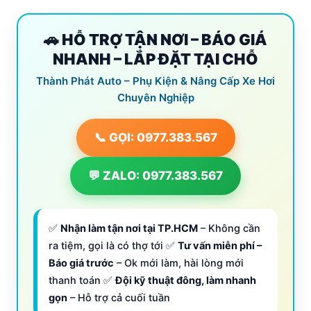
🚗 HỖ TRỢ TẬN NƠI – BÁO GIÁ
NHANH – LẮP ĐẶT TẠI CHỖ
Thành Phát Auto – Phụ Kiện & Nâng Cấp Xe Hơi
Chuyên Nghiệp
📞 GỌI: 0977.383.567
💬 ZALO: 0977.383.567
✅
Nhận làm tận nơi tại TP.HCM
– Không cần
ra tiệm, gọi là có thợ tới ✅
Tư vấn miễn phí –
Báo giá trước
– Ok mới làm, hài lòng mới
thanh toán ✅
Đội kỹ thuật đông, làm nhanh
gọn
– Hỗ trợ cả cuối tuần