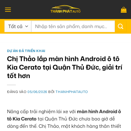
Bỏ
qua
nội
Tìm
dung
kiếm:
DỰ ÁN ĐÃ TRIỂN KHAI
Chị Thảo lắp màn hình Android ô tô
Kia Cerato tại Quận Thủ Đức, giải trí
tốt hơn
ĐĂNG VÀO
05/06/2026
BỞI
THANHPHATAUTO
Nâng cấp trải nghiệm lái xe với
màn hình Android ô
tô Kia Cerato
tại Quận Thủ Đức chưa bao giờ dễ
dàng đến thế. Chị Thảo, một khách hàng thân thiết