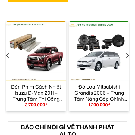
Dán Phim Cách Nhiệt
Độ Loa Mitsubishi
9
Isuzu D-Max 2011 –
Grandis 2006 – Trung
n
Trung Tâm Thi Công
Tâm Nâng Cấp Chính
Chính Hãng TPHCM
Hãng TPHCM
3.700.000
₫
1.200.000
₫
BÁO CHÍ NÓI GÌ VỀ THÀNH PHÁT
AUTO