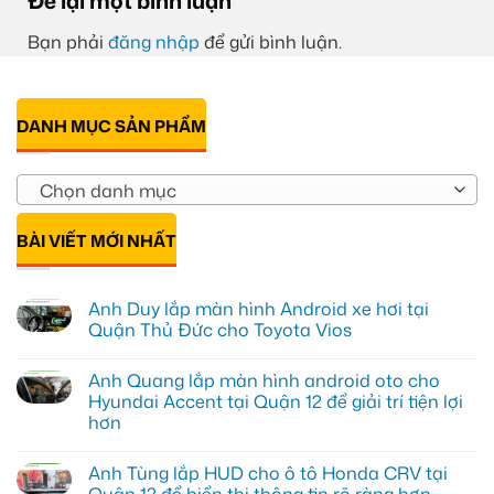
Để lại một bình luận
Bạn phải
đăng nhập
để gửi bình luận.
DANH MỤC SẢN PHẨM
Chọn danh mục
BÀI VIẾT MỚI NHẤT
Anh Duy lắp màn hình Android xe hơi tại
Quận Thủ Đức cho Toyota Vios
Không
có
Anh Quang lắp màn hình android oto cho
bình
luận
Hyundai Accent tại Quận 12 để giải trí tiện lợi
ở
hơn
Anh
Duy
Không
lắp
có
màn
Anh Tùng lắp HUD cho ô tô Honda CRV tại
bình
hình
luận
Quận 12 để hiển thị thông tin rõ ràng hơn