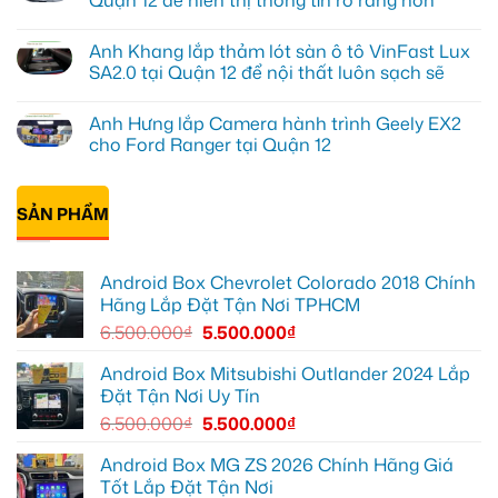
Android
ở
xe
Anh
Không
hơi
Quang
có
tại
Anh Khang lắp thảm lót sàn ô tô VinFast Lux
lắp
bình
Quận
màn
luận
SA2.0 tại Quận 12 để nội thất luôn sạch sẽ
Thủ
hình
ở
Đức
android
Anh
Không
cho
oto
Tùng
có
Toyota
Anh Hưng lắp Camera hành trình Geely EX2
cho
lắp
bình
Vios
Hyundai
HUD
luận
cho Ford Ranger tại Quận 12
Accent
cho
ở
tại
ô
Anh
Không
Quận
tô
Khang
có
12
Honda
lắp
bình
để
CRV
thảm
SẢN PHẨM
luận
giải
tại
lót
ở
trí
Quận
sàn
Anh
tiện
12
ô
Hưng
lợi
để
tô
lắp
Android Box Chevrolet Colorado 2018 Chính
hơn
hiển
VinFast
Camera
thị
Lux
hành
Hãng Lắp Đặt Tận Nơi TPHCM
thông
SA2.0
trình
tin
tại
Geely
6.500.000
₫
5.500.000
₫
rõ
Quận
EX2
ràng
12
cho
hơn
để
Ford
Android Box Mitsubishi Outlander 2024 Lắp
nội
Ranger
Đặt Tận Nơi Uy Tín
thất
tại
luôn
Quận
6.500.000
₫
5.500.000
₫
sạch
12
sẽ
Android Box MG ZS 2026 Chính Hãng Giá
Tốt Lắp Đặt Tận Nơi