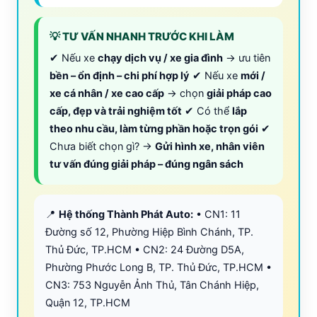
💡 TƯ VẤN NHANH TRƯỚC KHI LÀM
✔ Nếu xe
chạy dịch vụ / xe gia đình
→ ưu tiên
bền – ổn định – chi phí hợp lý
✔ Nếu xe
mới /
xe cá nhân / xe cao cấp
→ chọn
giải pháp cao
cấp, đẹp và trải nghiệm tốt
✔ Có thể
lắp
theo nhu cầu, làm từng phần hoặc trọn gói
✔
Chưa biết chọn gì? →
Gửi hình xe, nhân viên
tư vấn đúng giải pháp – đúng ngân sách
📍
Hệ thống Thành Phát Auto:
• CN1: 11
Đường số 12, Phường Hiệp Bình Chánh, TP.
Thủ Đức, TP.HCM • CN2: 24 Đường D5A,
Phường Phước Long B, TP. Thủ Đức, TP.HCM •
CN3: 753 Nguyễn Ảnh Thủ, Tân Chánh Hiệp,
Quận 12, TP.HCM