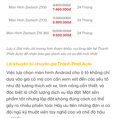
8.400.000đ
Màn Hình Zestech Z100
24 Tháng
7.400.000đ
9.900.000đ
Màn Hình Zestech ZX10
24 Tháng
8.900.000đ
10.500.000đ
Màn Hình Zestech Z18 360
24 Tháng
9.500.000đ
Lưu ý: Giá trên chỉ mang tính tham khảo, vui lòng liên hệ Thành
Phát Auto để nhận báo giá chính xác và ưu đãi mới nhất.
Lời khuyên từ chuyên gia Thành Phát Auto
Việc lựa chọn màn hình Android cho ô tô không chỉ
dựa vào giá cả mà còn cần xem xét đến các yếu tố
như độ tương thích với xe, tính năng cần thiết, và
đặc biệt là chất lượng dịch vụ lắp đặt. Một sản
phẩm tốt nhưng lắp đặt không đúng cách có thể
gây ra nhiều phiền toái. Hãy ưu tiên những đơn vị có
đội ngũ kỹ thuật viên tay nghề cao và chế độ hậu