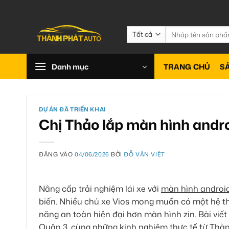
Bỏ
qua
nội
Tìm
kiếm:
dung
Danh mục
TRANG CHỦ
S
DỰ ÁN ĐÃ TRIỂN KHAI
Chị Thảo lắp màn hình androi
ĐĂNG VÀO
04/06/2026
BỞI
ĐỖ VĂN VIỆT
Nâng cấp trải nghiệm lái xe với
màn hình android
biến. Nhiều chủ xe Vios mong muốn có một hệ thố
năng an toàn hiện đại hơn màn hình zin. Bài viế
Quận 3, cùng những kinh nghiệm thực tế từ Thàn