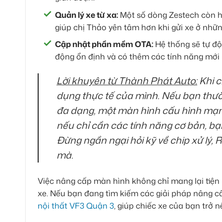
Quản lý xe từ xa:
Một số dòng Zestech còn hỗ 
giúp chị Thảo yên tâm hơn khi gửi xe ở nhữn
Cập nhật phần mềm OTA:
Hệ thống sẽ tự đ
động ổn định và có thêm các tính năng mới 
Lời khuyên từ Thành Phát Auto:
Khi c
dụng thực tế của mình. Nếu bạn thườn
đa dạng, một màn hình cấu hình mạnh 
nếu chỉ cần các tính năng cơ bản, b
Đừng ngần ngại hỏi kỹ về chip xử l
mà.
Việc nâng cấp màn hình không chỉ mang lại tiện
xe. Nếu bạn đang tìm kiếm các giải pháp nâng 
nội thất VF3 Quận 3
, giúp chiếc xe của bạn trở 