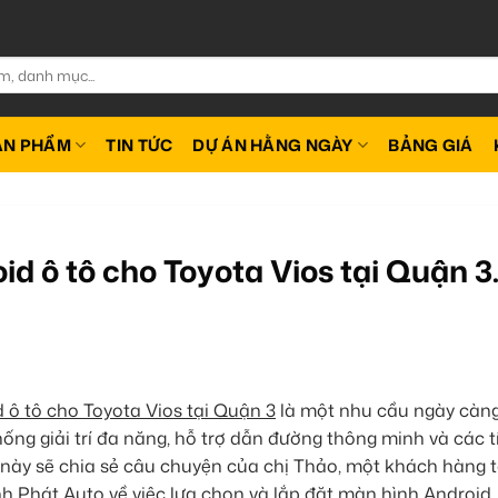
ẢN PHẨM
TIN TỨC
DỰ ÁN HẰNG NGÀY
BẢNG GIÁ
d ô tô cho Toyota Vios tại Quận 3
 ô tô cho Toyota Vios tại Quận 3
là một nhu cầu ngày càn
ng giải trí đa năng, hỗ trợ dẫn đường thông minh và các t
t này sẽ chia sẻ câu chuyện của chị Thảo, một khách hàng t
h Phát Auto về việc lựa chọn và lắp đặt màn hình Android