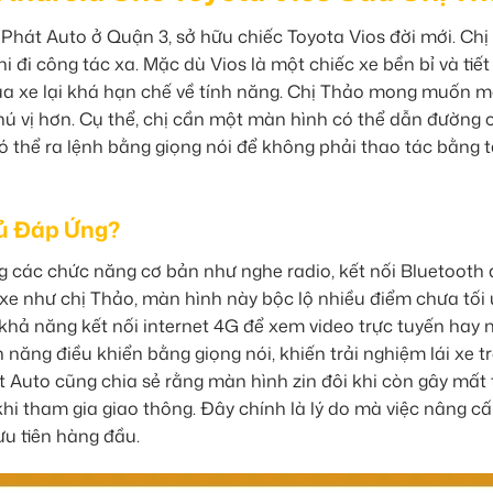
Phát Auto ở Quận 3, sở hữu chiếc Toyota Vios đời mới. Chị
i đi công tác xa. Mặc dù Vios là một chiếc xe bền bỉ và tiế
của xe lại khá hạn chế về tính năng. Chị Thảo mong muốn mộ
à thú vị hơn. Cụ thể, chị cần một màn hình có thể dẫn đường 
 có thể ra lệnh bằng giọng nói để không phải thao tác bằng t
Đủ Đáp Ứng?
g các chức năng cơ bản như nghe radio, kết nối Bluetooth
xe như chị Thảo, màn hình này bộc lộ nhiều điểm chưa tối 
khả năng kết nối internet 4G để xem video trực tuyến hay 
 năng điều khiển bằng giọng nói, khiến trải nghiệm lái xe t
 Auto cũng chia sẻ rằng màn hình zin đôi khi còn gây mất
 khi tham gia giao thông. Đây chính là lý do mà việc nâng cấ
u tiên hàng đầu.