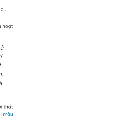
ại,
n hoạt
sử
í
,
n.
t
i thất
i màu