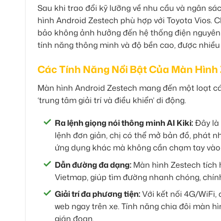
Sau khi trao đổi kỹ lưỡng về nhu cầu và ngân s
hình Android Zestech phù hợp với Toyota Vios. C
bảo không ảnh hưởng đến hệ thống điện nguyên bả
tính năng thông minh và độ bền cao, được nhiều 
Các Tính Năng Nổi Bật Của Màn Hình
Màn hình Android Zestech mang đến một loạt các
‘trung tâm giải trí và điều khiển’ di động.
Ra lệnh giọng nói thông minh AI Kiki:
Đây là 
lệnh đơn giản, chị có thể mở bản đồ, phát nh
ứng dụng khác mà không cần chạm tay vào mà
Dẫn đường đa dạng:
Màn hình Zestech tích 
Vietmap, giúp tìm đường nhanh chóng, chính xá
Giải trí đa phương tiện:
Với kết nối 4G/WiFi, 
web ngay trên xe. Tính năng chia đôi màn hì
gián đoạn.