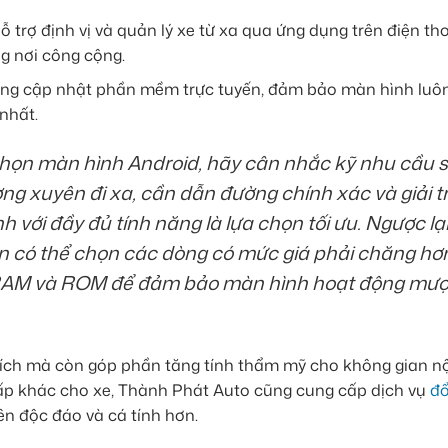
trợ định vị và quản lý xe từ xa qua ứng dụng trên điện tho
g nơi công cộng.
ộng cập nhật phần mềm trực tuyến, đảm bảo màn hình luô
nhất.
họn màn hình Android, hãy cân nhắc kỹ nhu cầu 
g xuyên đi xa, cần dẫn đường chính xác và giải tr
với đầy đủ tính năng là lựa chọn tối ưu. Ngược lại
ạn có thể chọn các dòng có mức giá phải chăng hơ
ý, RAM và ROM để đảm bảo màn hình hoạt động mượ
 ích mà còn góp phần tăng tính thẩm mỹ cho không gian nộ
cấp khác cho xe, Thành Phát Auto cũng cung cấp dịch vụ
đổ
nên độc đáo và cá tính hơn.