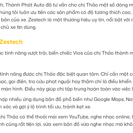
ách, Thành Phát Auto đã tư vấn cho chị Thảo một số dòng 
húng tôi luôn ưu tiên các sản phẩm có độ tương thích cao
n của xe. Zestech là một thương hiệu uy tín, nổi bật với 
chủ xe tin dùng.
 Zestech
 tính năng vượt trội, biến chiếc Vios của chị Thảo thành 
tính năng được chị Thảo đặc biệt quan tâm. Chỉ cần một 
ạc, gọi điện, tra cứu phạt nguội hay thậm chí là điều khiển
n hình. Điều này giúp chị tập trung hoàn toàn vào việc lá
hợp nhiều ứng dụng bản đồ phổ biến như Google Maps, Navi
c và gợi ý lộ trình tối ưu, tránh kẹt xe.
chị Thảo có thể thoải mái xem YouTube, nghe nhạc online, 
nh cũng rất tiện lợi, vừa xem bản đồ vừa nghe nhạc mà khô