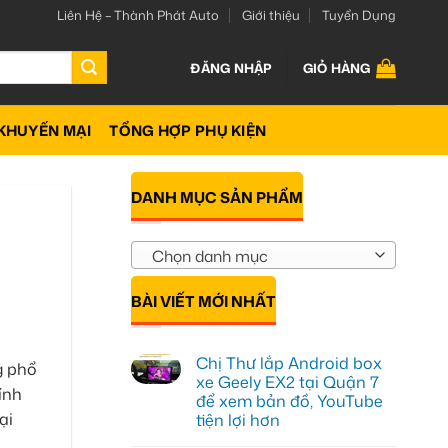
Liên Hệ – Thành Phát Auto
Giới thiệu
Tuyển Dụng
ĐĂNG NHẬP
GIỎ HÀNG
KHUYẾN MẠI
TỔNG HỢP PHỤ KIỆN
DANH MỤC SẢN PHẨM
.
Chọn danh mục
BÀI VIẾT MỚI NHẤT
Chị Thư lắp Android box
g phổ
xe Geely EX2 tại Quận 7
ính
để xem bản đồ, YouTube
ại
tiện lợi hơn
Không