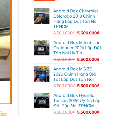
Anh
tại
thành
Quang
Quận
Smart
lắp
Thủ
TV
Android Box Chevrolet
màn
Đức
hình
cho
Colorado 2018 Chính
android
Toyota
Hãng Lắp Đặt Tận Nơi
oto
Vios
cho
TPHCM
Hyundai
Accent
6.500.000
₫
5.500.000
₫
tại
Quận
12
Android Box Mitsubishi
để
Outlander 2024 Lắp Đặt
giải
trí
Tận Nơi Uy Tín
tiện
lợi
6.500.000
₫
5.500.000
₫
hơn
Android Box MG ZS
2026 Chính Hãng Giá
Tốt Lắp Đặt Tận Nơi
6.500.000
₫
5.500.000
₫
Android Box Hyundai
Tucson 2026 Uy Tín Lắp
Đặt Tận Nơi TPHCM
ảo
6.500.000
₫
5.500.000
₫