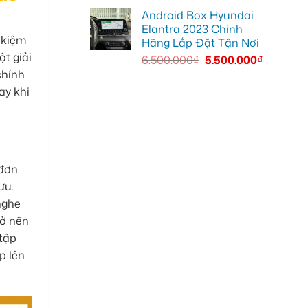
Android Box Hyundai
Elantra 2023 Chính
t kiệm
Hãng Lắp Đặt Tận Nơi
t giải
6.500.000
₫
5.500.000
₫
chính
ay khi
 đơn
ưu.
nghe
rở nên
 tập
p lên