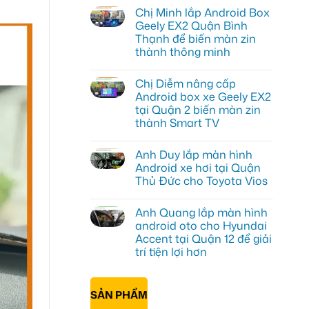
có
Chị Minh lắp Android Box
bình
luận
Geely EX2 Quận Bình
ở
Thạnh để biến màn zin
Chị
Thư
thành thông minh
lắp
Android
Không
box
có
Chị Diễm nâng cấp
xe
bình
Geely
luận
Android box xe Geely EX2
ở
EX2
tại Quận 2 biến màn zin
Chị
tại
Minh
Quận
thành Smart TV
lắp
7
Android
Không
để
Box
có
xem
Anh Duy lắp màn hình
Geely
bình
bản
EX2
luận
đồ,
Android xe hơi tại Quận
ở
Quận
YouTube
Thủ Đức cho Toyota Vios
Chị
Bình
tiện
Diễm
Thạnh
lợi
Không
nâng
để
hơn
có
cấp
biến
Anh Quang lắp màn hình
bình
Android
màn
luận
android oto cho Hyundai
box
zin
ở
xe
thành
Accent tại Quận 12 để giải
Anh
Geely
thông
Duy
trí tiện lợi hơn
EX2
minh
lắp
tại
màn
Không
Quận
hình
có
2
Android
bình
biến
SẢN PHẨM
xe
luận
màn
ở
hơi
zin