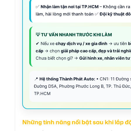
✅
Nhận làm tận nơi tại TP.HCM
– Không cần ra 
làm, hài lòng mới thanh toán ✅
Đội kỹ thuật đ
💡 TƯ VẤN NHANH TRƯỚC KHI LÀM
✔ Nếu xe
chạy dịch vụ / xe gia đình
→ ưu tiên
b
cấp
→ chọn
giải pháp cao cấp, đẹp và trải ngh
Chưa biết chọn gì? →
Gửi hình xe, nhân viên t
📍
Hệ thống Thành Phát Auto:
• CN1: 11 Đường 
Đường D5A, Phường Phước Long B, TP. Thủ Đức,
TP.HCM
Những tính năng nổi bật sau khi lắp 