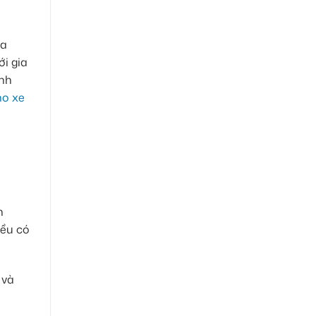
ỏa
ới gia
ình
ho xe
h
đều có
 và