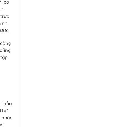
hị có
nh
 trực
minh
 Đức.
 cộng
 cũng
 tập
 Thảo.
 Thứ
ị phân
ảo