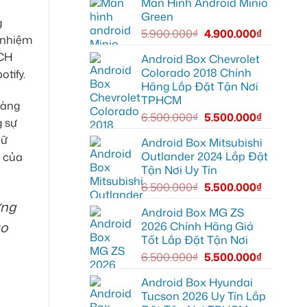
Màn Hình Android Minio
bi
màn
nâng
gầm
zin
Green
cấp
ô
g
thiếu
giải
tô
tiện
5.900.000
₫
4.900.000
₫
trí
 nhiệm
cho
ích
Ford
 CH
Everest
Android Box Chevrolet
tại
Colorado 2018 Chính
tify.
Thủ
Đức
Hãng Lắp Đặt Tận Nơi
cần
TPHCM
ánh
dàng
sáng
6.500.000
₫
5.500.000
₫
tốt
g sự
hơn
iữ
Android Box Mitsubishi
Outlander 2024 Lắp Đặt
s của
Tận Nơi Uy Tín
6.500.000
₫
5.500.000
₫
ững
Android Box MG ZS
ảo
2026 Chính Hãng Giá
Tốt Lắp Đặt Tận Nơi
6.500.000
₫
5.500.000
₫
Android Box Hyundai
Tucson 2026 Uy Tín Lắp