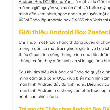
Android Box DX265 cho Yaris
là một ví dụ điển h
mà còn giữ nguyên vẹn sự ổn định và thẩm mỹ n
minh đến xem phim, nghe nhạc trực tuyến một 
Giới thiệu Android Box Zeste
Chị Thảo, một khách hàng thường xuyên di chuy
mong muốn có một trải nghiệm giải trí và tiện ích
thiếu đi các tính năng thông minh như dẫn đường 
không muốn thay màn hình zin vì lo ngại ảnh hưở
Sau khi tìm hiểu kỹ lưỡng, chị Thảo đã quyết địn
minh cắm qua cổng USB, giúp biến màn hình zin
màn hình Android đầy đủ tính năng. Điều này có 
màn hình Android mà không cần phải tháo lắp hay
hành của chiếc Yaris.
Tại sao chị Thảo chọn Android Box DX