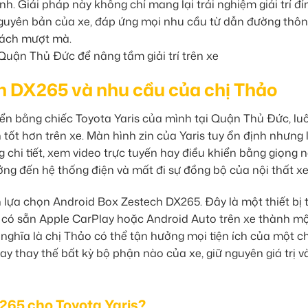
ình. Giải pháp này không chỉ mang lại trải nghiệm giải trí đ
guyên bản của xe, đáp ứng mọi nhu cầu từ dẫn đường thô
cách mượt mà.
ch DX265 và nhu cầu của chị Thảo
ển bằng chiếc Toyota Yaris của mình tại Quận Thủ Đức, lu
 tốt hơn trên xe. Màn hình zin của Yaris tuy ổn định nhưng l
chi tiết, xem video trực tuyến hay điều khiển bằng giọng n
ng đến hệ thống điện và mất đi sự đồng bộ của nội thất xe
h lựa chọn Android Box Zestech DX265. Đây là một thiết bị
 có sẵn Apple CarPlay hoặc Android Auto trên xe thành m
nghĩa là chị Thảo có thể tận hưởng mọi tiện ích của một c
 thay thế bất kỳ bộ phận nào của xe, giữ nguyên giá trị v
265 cho Toyota Yaris?