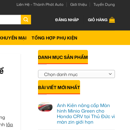
Liên Hệ – Thành Phát Auto
Giới thiệu
Tuyển Dụng
ĐĂNG NHẬP
GIỎ HÀNG
KHUYẾN MẠI
TỔNG HỢP PHỤ KIỆN
DANH MỤC SẢN PHẨM
ể
Chọn danh mục
BÀI VIẾT MỚI NHẤT
Anh Kiên nâng cấp Màn
hình Minio Green cho
Honda CRV tại Thủ Đức vì
ông
màn zin giới hạn
ịnh
lắp
Không