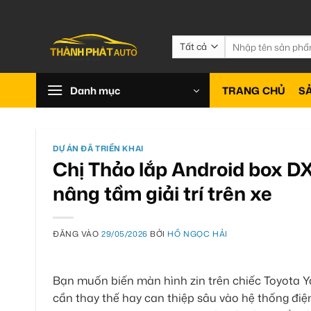
Bỏ
qua
nội
Tìm
kiếm:
dung
Danh mục
TRANG CHỦ
S
DỰ ÁN ĐÃ TRIỂN KHAI
Chị Thảo lắp Android box D
nâng tầm giải trí trên xe
ĐĂNG VÀO
29/05/2026
BỞI
HỒ NGỌC HẢI
Bạn muốn biến màn hình zin trên chiếc Toyota Y
cần thay thế hay can thiệp sâu vào hệ thống đi