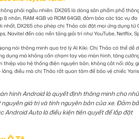
không phải ngẫu nhiên. DX265 là dòng sản phẩm phổ thôn
chip 8 nhân, RAM 4GB và ROM 64GB, đảm bảo các tác vụ đa
ới nhất, DX265 cho phép chị Thảo cài đặt mọi ứng dụng từ
Navitel đến các nền tảng giải trí như YouTube, Netflix, Spo
ọng nói thông minh qua trợ lý AI Kiki. Chị Thảo có thể dễ 
 ứng dụng mà không cần chạm tay vào màn hình, tăng cườn
can thiệp vào hệ thống điện nguyên bản, không cắt nối dây, g
lăng, điều mà chị Thảo rất quan tâm để bảo vệ chiếc Yari
màn hình Android là quyết định thông minh cho nh
 nguyên giá trị và tính nguyên bản của xe. Đảm b
 Android Auto là điều kiện tiên quyết để lắp đặt