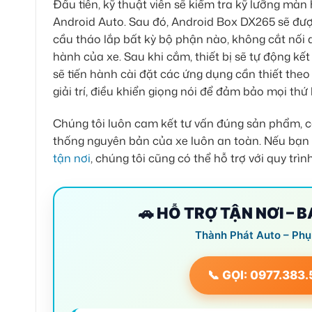
Đầu tiên, kỹ thuật viên sẽ kiểm tra kỹ lưỡng màn
Android Auto. Sau đó, Android Box DX265 sẽ đượ
cầu tháo lắp bất kỳ bộ phận nào, không cắt nối
hành của xe. Sau khi cắm, thiết bị sẽ tự động kết
sẽ tiến hành cài đặt các ứng dụng cần thiết the
giải trí, điều khiển giọng nói để đảm bảo mọi thứ
Chúng tôi luôn cam kết tư vấn đúng sản phẩm, c
thống nguyên bản của xe luôn an toàn. Nếu bạn
tận nơi
, chúng tôi cũng có thể hỗ trợ với quy trì
🚗 HỖ TRỢ TẬN NƠI – 
Thành Phát Auto – Phụ
📞 GỌI: 0977.383