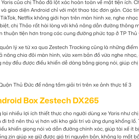
Yaris của chị Thảo đã lột xác hoàn toàn về mặt tiện ích. C
 và giao diện Android chỉ với một thao tác đơn giản. Các tí
 TikTok, Netflix không giới hạn trên màn hình xe, nghe nhạc
iệt, chị Thảo rất hài lòng với khả năng dẫn đường thông 
ển thuận tiện hơn trong các cung đường phức tạp ở TP Thủ
ị quản lý xe từ xa qua Zestech Tracking cũng là những điểm
Khả năng chia đôi màn hình, vừa xem bản đồ vừa nghe nhạc,
ng này đều được điều khiển dễ dàng bằng giọng nói, giúp chị
Android Box Zestech DX265
i nhiều lợi ích thiết thực cho người dùng xe Yaris như chị
n đi trở nên thú vị hơn với kho giải trí và ứng dụng khổng lồ.
ều khiển giọng nói và dẫn đường chính xác, giúp tài xế ít b
ng zin giúp xe giữ được giá trị nguyên bản, không lo mất b