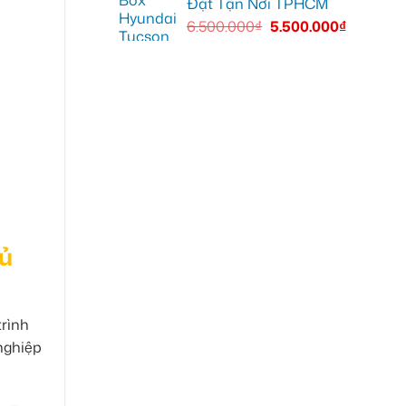
Đặt Tận Nơi TPHCM
6.500.000
₫
5.500.000
₫
hủ
trình
nghiệp