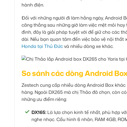
hành điện.
Đối với những người đi làm hằng ngày, Android B
căng thẳng sau những giờ làm việc mệt mỏi hay tận
đình, đây là giải pháp tuyệt vời để giữ cho các th
dài. Nếu bạn quan tâm đến việc bảo vệ nội thất 
Honda tại Thủ Đức
và nhiều dòng xe khác.
So sánh các dòng Android Box
Zestech cung cấp nhiều dòng Android Box khác 
hàng. Ngoài DX265 mà chị Thảo đã chọn, còn có
những ưu điểm riêng:
DX165:
Là lựa chọn kinh tế nhất, phù hợp v
nghe nhạc. Cấu hình 6 nhân, RAM 4GB, RO