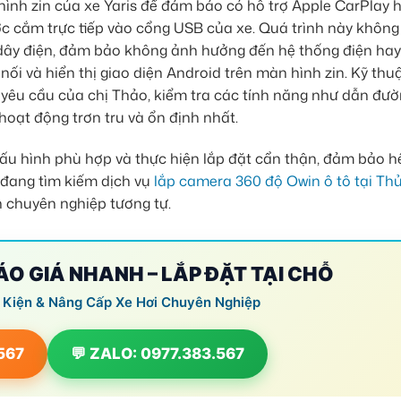
 hình zin của xe Yaris để đảm bảo có hỗ trợ Apple CarPlay 
c cắm trực tiếp vào cổng USB của xe. Quá trình này không
 dây điện, đảm bảo không ảnh hưởng đến hệ thống điện ha
 nối và hiển thị giao diện Android trên màn hình zin. Kỹ thuậ
o yêu cầu của chị Thảo, kiểm tra các tính năng như dẫn đườ
 hoạt động trơn tru và ổn định nhất.
ấu hình phù hợp và thực hiện lắp đặt cẩn thận, đảm bảo h
 đang tìm kiếm dịch vụ
lắp camera 360 độ Owin ô tô tại Th
nh chuyên nghiệp tương tự.
BÁO GIÁ NHANH – LẮP ĐẶT TẠI CHỖ
 Kiện & Nâng Cấp Xe Hơi Chuyên Nghiệp
.567
💬 ZALO: 0977.383.567