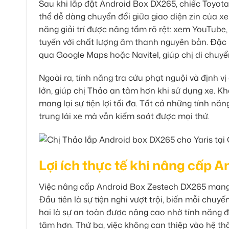
Sau khi lắp đặt Android Box DX265, chiếc Toyota 
thể dễ dàng chuyển đổi giữa giao diện zin của xe
năng giải trí được nâng tầm rõ rệt: xem YouTube,
tuyến với chất lượng âm thanh nguyên bản. Đặc b
qua Google Maps hoặc Navitel, giúp chị di chuy
Ngoài ra, tính năng tra cứu phạt nguội và định v
lớn, giúp chị Thảo an tâm hơn khi sử dụng xe. 
mang lại sự tiện lợi tối đa. Tất cả những tính nă
trung lái xe mà vẫn kiểm soát được mọi thứ.
Lợi ích thực tế khi nâng cấp 
Việc nâng cấp Android Box Zestech DX265 mang lạ
Đầu tiên là sự tiện nghi vượt trội, biến mỗi chuyế
hai là sự an toàn được nâng cao nhờ tính năng đi
tâm hơn. Thứ ba, việc không can thiệp vào hệ thố