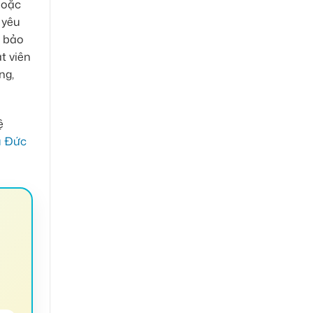
hoặc
 yêu
y bảo
t viên
ng,
ệ
ủ Đức