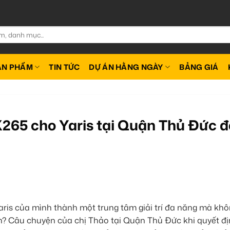
ẢN PHẨM
TIN TỨC
DỰ ÁN HẰNG NGÀY
BẢNG GIÁ
X265 cho Yaris tại Quận Thủ Đức đ
aris của mình thành một trung tâm giải trí đa năng mà kh
ện? Câu chuyện của chị Thảo tại Quận Thủ Đức khi quyết đ