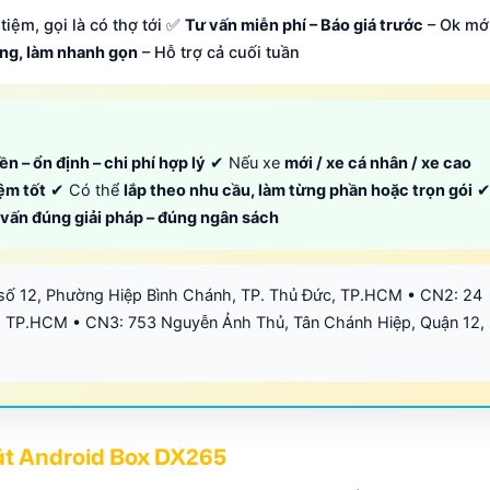
tiệm, gọi là có thợ tới ✅
Tư vấn miễn phí – Báo giá trước
– Ok mớ
ông, làm nhanh gọn
– Hỗ trợ cả cuối tuần
ền – ổn định – chi phí hợp lý
✔ Nếu xe
mới / xe cá nhân / xe cao
iệm tốt
✔ Có thể
lắp theo nhu cầu, làm từng phần hoặc trọn gói
ư vấn đúng giải pháp – đúng ngân sách
số 12, Phường Hiệp Bình Chánh, TP. Thủ Đức, TP.HCM • CN2: 24
 TP.HCM • CN3: 753 Nguyễn Ảnh Thủ, Tân Chánh Hiệp, Quận 12,
đặt Android Box DX265