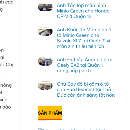
ỉnh cao
có
Anh Tấn lắp màn hình
bình
ng
luận
Minio Green cho Honda
ở
CR-V ở Quận 12
Anh
Kiên
Không
nâng
có
cấp
Anh Khải lắp Màn hình ô
bình
Màn
luận
tô Minio Green cho
hình
ở
Minio
Suzuki XL7 tại Quận 9 vì
Anh
Green
Tấn
màn zin thiếu tiện ích
cho
lắp
ôn
Honda
màn
Không
CRV
hình
có
ại
tại
Anh Đạt lắp Android box
Minio
bình
Thủ
Green
luận
ói. Chị
Geely EX2 tại Quận 1,
Đức
ở
cho
vì
nâng cấp giải trí
Anh
.
Honda
màn
Khải
CR-
Không
zin
lắp
V
có
giới
Màn
ở
Chú Bảy độ bi gầm ô tô
bình
 thông
hạn
hình
Quận
luận
cho Ford Everest tại Thủ
ô
12
ở
ột
tô
Đức cần ánh sáng tốt hơn
Anh
Minio
hiếc
Đạt
Green
Không
lắp
cho
có
à bảo
Android
Suzuki
bình
box
SẢN PHẨM
XL7
luận
Geely
ở
tại
EX2
Chú
Quận
tại
Bảy
9
Quận
độ
vì
1,