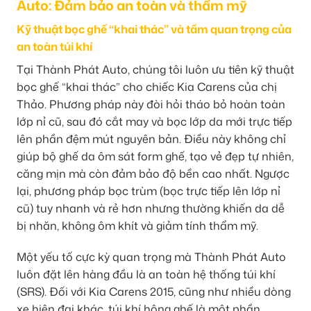
Auto: Đảm bảo an toàn và thẩm mỹ
Kỹ thuật bọc ghế “khai thác” và tầm quan trọng của
an toàn túi khí
Tại Thành Phát Auto, chúng tôi luôn ưu tiên kỹ thuật
bọc ghế “khai thác” cho chiếc Kia Carens của chị
Thảo. Phương pháp này đòi hỏi tháo bỏ hoàn toàn
lớp nỉ cũ, sau đó cắt may và bọc lớp da mới trực tiếp
lên phần đệm mút nguyên bản. Điều này không chỉ
giúp bộ ghế da ôm sát form ghế, tạo vẻ đẹp tự nhiên,
căng mịn mà còn đảm bảo độ bền cao nhất. Ngược
lại, phương pháp bọc trùm (bọc trực tiếp lên lớp nỉ
cũ) tuy nhanh và rẻ hơn nhưng thường khiến da dễ
bị nhăn, không ôm khít và giảm tính thẩm mỹ.
Một yếu tố cực kỳ quan trọng mà Thành Phát Auto
luôn đặt lên hàng đầu là an toàn hệ thống túi khí
(SRS). Đối với Kia Carens 2015, cũng như nhiều dòng
xe hiện đại khác, túi khí hông ghế là một phần