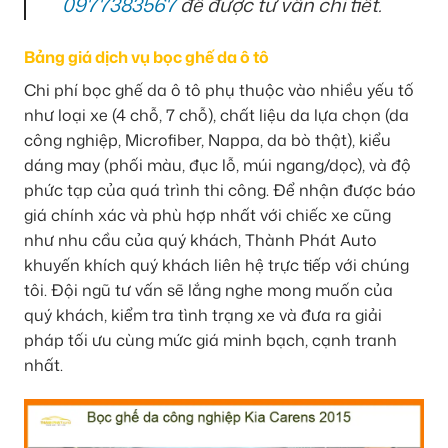
0977383567
để được tư vấn chi tiết.
Bảng giá dịch vụ bọc ghế da ô tô
Chi phí bọc ghế da ô tô phụ thuộc vào nhiều yếu tố
như loại xe (4 chỗ, 7 chỗ), chất liệu da lựa chọn (da
công nghiệp, Microfiber, Nappa, da bò thật), kiểu
dáng may (phối màu, đục lỗ, múi ngang/dọc), và độ
phức tạp của quá trình thi công. Để nhận được báo
giá chính xác và phù hợp nhất với chiếc xe cũng
như nhu cầu của quý khách, Thành Phát Auto
khuyến khích quý khách liên hệ trực tiếp với chúng
tôi. Đội ngũ tư vấn sẽ lắng nghe mong muốn của
quý khách, kiểm tra tình trạng xe và đưa ra giải
pháp tối ưu cùng mức giá minh bạch, cạnh tranh
nhất.