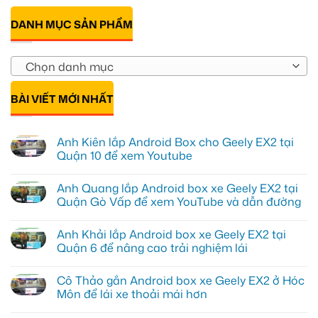
DANH MỤC SẢN PHẨM
Chọn danh mục
BÀI VIẾT MỚI NHẤT
Anh Kiên lắp Android Box cho Geely EX2 tại
Quận 10 để xem Youtube
Không
có
Anh Quang lắp Android box xe Geely EX2 tại
bình
luận
Quận Gò Vấp để xem YouTube và dẫn đường
ở
Anh
Không
Kiên
có
Anh Khải lắp Android box xe Geely EX2 tại
lắp
bình
Android
luận
Quận 6 để nâng cao trải nghiệm lái
Box
ở
cho
Anh
Không
Geely
Quang
có
Cô Thảo gắn Android box xe Geely EX2 ở Hóc
EX2
lắp
bình
tại
Android
luận
Môn để lái xe thoải mái hơn
Quận
box
ở
10
xe
Anh
Không
để
Geely
Khải