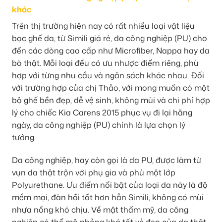
khác
Trên thị trường hiện nay có rất nhiều loại vật liệu
bọc ghế da, từ Simili giá rẻ, da công nghiệp (PU) cho
đến các dòng cao cấp như Microfiber, Nappa hay da
bò thật. Mỗi loại đều có ưu nhược điểm riêng, phù
hợp với từng nhu cầu và ngân sách khác nhau. Đối
với trường hợp của chị Thảo, với mong muốn có một
bộ ghế bền đẹp, dễ vệ sinh, không mùi và chi phí hợp
lý cho chiếc Kia Carens 2015 phục vụ đi lại hằng
ngày, da công nghiệp (PU) chính là lựa chọn lý
tưởng.
Da công nghiệp, hay còn gọi là da PU, được làm từ
vụn da thật trộn với phụ gia và phủ một lớp
Polyurethane. Ưu điểm nổi bật của loại da này là độ
mềm mại, đàn hồi tốt hơn hẳn Simili, không có mùi
nhựa nồng khó chịu. Về mặt thẩm mỹ, da công
nghiệp có thể mô phỏng khá tốt vẻ đẹp của da thật,