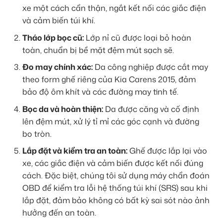
xe một cách cẩn thận, ngắt kết nối các giắc điện
và cảm biến túi khí.
Tháo lớp bọc cũ:
Lớp nỉ cũ được loại bỏ hoàn
toàn, chuẩn bị bề mặt đệm mút sạch sẽ.
Đo may chính xác:
Da công nghiệp được cắt may
theo form ghế riêng của Kia Carens 2015, đảm
bảo độ ôm khít và các đường may tinh tế.
Bọc da và hoàn thiện:
Da được căng và cố định
lên đệm mút, xử lý tỉ mỉ các góc cạnh và đường
bo tròn.
Lắp đặt và kiểm tra an toàn:
Ghế được lắp lại vào
xe, các giắc điện và cảm biến được kết nối đúng
cách. Đặc biệt, chúng tôi sử dụng máy chẩn đoán
OBD để kiểm tra lỗi hệ thống túi khí (SRS) sau khi
lắp đặt, đảm bảo không có bất kỳ sai sót nào ảnh
hưởng đến an toàn.