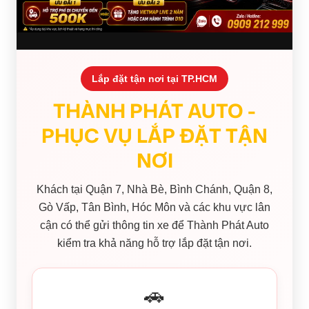
Lắp đặt tận nơi tại TP.HCM
THÀNH PHÁT AUTO -
PHỤC VỤ LẮP ĐẶT TẬN
NƠI
Khách tại Quận 7, Nhà Bè, Bình Chánh, Quận 8,
Gò Vấp, Tân Bình, Hóc Môn và các khu vực lân
cận có thể gửi thông tin xe để Thành Phát Auto
kiểm tra khả năng hỗ trợ lắp đặt tận nơi.
🚗