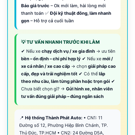
Báo giá trước
– Ok mới làm, hài lòng mới
thanh toán ✅
Đội kỹ thuật đông, làm nhanh
gọn
– Hỗ trợ cả cuối tuần
💡 TƯ VẤN NHANH TRƯỚC KHI LÀM
✔ Nếu xe
chạy dịch vụ / xe gia đình
→ ưu tiên
bền – ổn định – chi phí hợp lý
✔ Nếu xe
mới /
xe cá nhân / xe cao cấp
→ chọn
giải pháp cao
cấp, đẹp và trải nghiệm tốt
✔ Có thể
lắp
theo nhu cầu, làm từng phần hoặc trọn gói
✔
Chưa biết chọn gì? →
Gửi hình xe, nhân viên
tư vấn đúng giải pháp – đúng ngân sách
📍
Hệ thống Thành Phát Auto:
• CN1: 11
Đường số 12, Phường Hiệp Bình Chánh, TP.
Thủ Đức, TP.HCM • CN2: 24 Đường D5A,