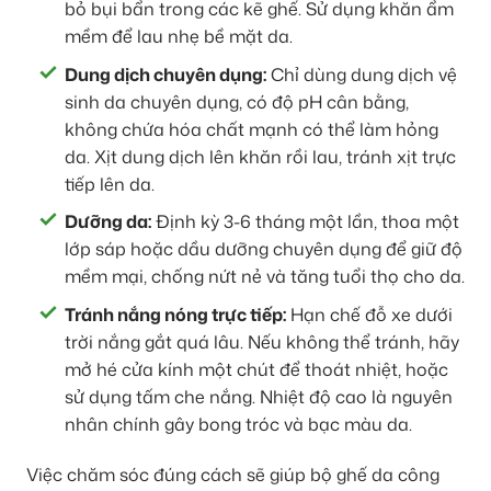
bỏ bụi bẩn trong các kẽ ghế. Sử dụng khăn ẩm
mềm để lau nhẹ bề mặt da.
Dung dịch chuyên dụng:
Chỉ dùng dung dịch vệ
sinh da chuyên dụng, có độ pH cân bằng,
không chứa hóa chất mạnh có thể làm hỏng
da. Xịt dung dịch lên khăn rồi lau, tránh xịt trực
tiếp lên da.
Dưỡng da:
Định kỳ 3-6 tháng một lần, thoa một
lớp sáp hoặc dầu dưỡng chuyên dụng để giữ độ
mềm mại, chống nứt nẻ và tăng tuổi thọ cho da.
Tránh nắng nóng trực tiếp:
Hạn chế đỗ xe dưới
trời nắng gắt quá lâu. Nếu không thể tránh, hãy
mở hé cửa kính một chút để thoát nhiệt, hoặc
sử dụng tấm che nắng. Nhiệt độ cao là nguyên
nhân chính gây bong tróc và bạc màu da.
Việc chăm sóc đúng cách sẽ giúp bộ ghế da công