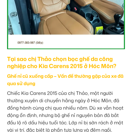
Tại sao chị Thảo chọn bọc ghế da công
nghiệp cho Kia Carens 2015 ở Hóc Môn?
Ghế nỉ cũ xuống cấp – Vấn đề thường gặp của xe đã
qua sử dụng
Chiếc Kia Carens 2015 của chị Thảo, một người
thường xuyên di chuyển hằng ngày ở Hóc Môn, đã
đồng hành cùng chị qua nhiều năm. Dù xe vẫn hoạt
động ổn định, nhưng bộ ghế nỉ nguyên bản đã bắt
đầu lộ rõ dấu hiệu tuổi tác. Lớp nỉ bị sờn rách ở một
vài vị trí, đặc biệt là phần tựa lưng và đệm ngồi,