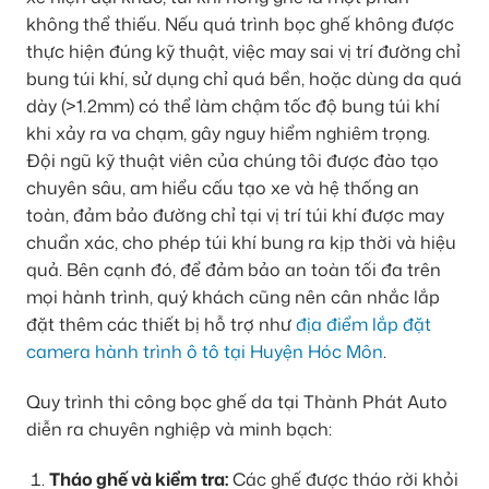
không thể thiếu. Nếu quá trình bọc ghế không được
thực hiện đúng kỹ thuật, việc may sai vị trí đường chỉ
bung túi khí, sử dụng chỉ quá bền, hoặc dùng da quá
dày (>1.2mm) có thể làm chậm tốc độ bung túi khí
khi xảy ra va chạm, gây nguy hiểm nghiêm trọng.
Đội ngũ kỹ thuật viên của chúng tôi được đào tạo
chuyên sâu, am hiểu cấu tạo xe và hệ thống an
toàn, đảm bảo đường chỉ tại vị trí túi khí được may
chuẩn xác, cho phép túi khí bung ra kịp thời và hiệu
quả. Bên cạnh đó, để đảm bảo an toàn tối đa trên
mọi hành trình, quý khách cũng nên cân nhắc lắp
đặt thêm các thiết bị hỗ trợ như
địa điểm lắp đặt
camera hành trình ô tô tại Huyện Hóc Môn
.
Quy trình thi công bọc ghế da tại Thành Phát Auto
diễn ra chuyên nghiệp và minh bạch:
Tháo ghế và kiểm tra:
Các ghế được tháo rời khỏi