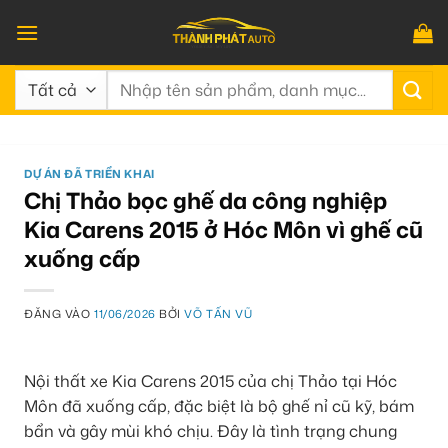
Bỏ
qua
nội
Tìm
dung
kiếm:
DỰ ÁN ĐÃ TRIỂN KHAI
Chị Thảo bọc ghế da công nghiệp
Kia Carens 2015 ở Hóc Môn vì ghế cũ
xuống cấp
ĐĂNG VÀO
11/06/2026
BỞI
VÕ TẤN VŨ
Nội thất xe Kia Carens 2015 của chị Thảo tại Hóc
Môn đã xuống cấp, đặc biệt là bộ ghế nỉ cũ kỹ, bám
bẩn và gây mùi khó chịu. Đây là tình trạng chung