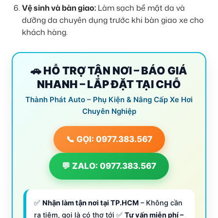
Vệ sinh và bàn giao:
Làm sạch bề mặt da và
dưỡng da chuyên dụng trước khi bàn giao xe cho
khách hàng.
🚗 HỖ TRỢ TẬN NƠI – BÁO GIÁ
NHANH – LẮP ĐẶT TẠI CHỖ
Thành Phát Auto – Phụ Kiện & Nâng Cấp Xe Hơi
Chuyên Nghiệp
📞 GỌI: 0977.383.567
💬 ZALO: 0977.383.567
✅
Nhận làm tận nơi tại TP.HCM
– Không cần
ra tiệm, gọi là có thợ tới ✅
Tư vấn miễn phí –