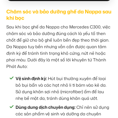
Chăm sóc và bảo dưỡng ghế da Nappa sau
khi bọc
Sau khi bọc ghế da Nappa cho Mercedes C300, việc
chăm sóc và bảo dưỡng đúng cách là yếu tố then
chốt để giữ cho bộ ghế luôn bền đẹp theo thời gian.
Da Nappa tuy bền nhưng vẫn cần được quan tâm
định kỳ để tránh tình trạng khô cứng, nứt nẻ hoặc
phai màu. Dưới đây là một số lời khuyên từ Thành
Phát Auto:
Vệ sinh định kỳ:
Hút bụi thường xuyên để loại
bỏ bụi bẩn và các hạt nhỏ li ti bám vào kẽ da.
Sử dụng khăn sợi nhỏ (microfiber) ẩm để lau
nhẹ bề mặt da, tránh dùng khăn quá ướt.
Dùng dung dịch chuyên dụng:
Chỉ nên sử dụng
các sản phẩm vệ sinh và dưỡng da chuyên