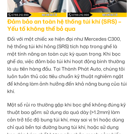
Đảm bảo an toàn hệ thống túi khí (SRS) –
Yếu tố không thể bỏ qua
Đối với một chiếc xe hiện đại như Mercedes C300,
hệ thống túi khí hông (SRS) tích hợp trong ghế là
một tính năng an toàn cực kỳ quan trọng. Khi bọc
ghế da, việc đảm bảo túi khí hoạt động bình thường
là ưu tiên hàng đầu. Tại Thành Phát Auto, chúng tôi
luôn tuân thủ các tiêu chuẩn kỹ thuật nghiêm ngặt
để không làm ảnh hưởng đến khả năng bung của túi
khí.
Một số rủi ro thường gặp khi bọc ghế không đúng kỹ
thuật bao gồm: sử dụng da quá dày (>1.2mm) làm
cản trở tốc độ bung túi khí, may sai vị trí hoặc dùng
chỉ quá bền tại đường bung túi khí, hoặc sử dụng