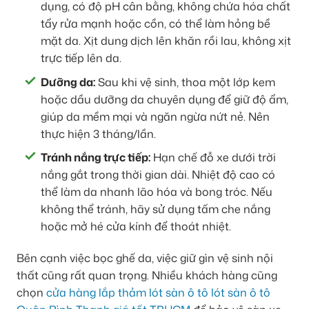
dụng, có độ pH cân bằng, không chứa hóa chất
tẩy rửa mạnh hoặc cồn, có thể làm hỏng bề
mặt da. Xịt dung dịch lên khăn rồi lau, không xịt
trực tiếp lên da.
Dưỡng da:
Sau khi vệ sinh, thoa một lớp kem
hoặc dầu dưỡng da chuyên dụng để giữ độ ẩm,
giúp da mềm mại và ngăn ngừa nứt nẻ. Nên
thực hiện 3 tháng/lần.
Tránh nắng trực tiếp:
Hạn chế đỗ xe dưới trời
nắng gắt trong thời gian dài. Nhiệt độ cao có
thể làm da nhanh lão hóa và bong tróc. Nếu
không thể tránh, hãy sử dụng tấm che nắng
hoặc mở hé cửa kính để thoát nhiệt.
Bên cạnh việc bọc ghế da, việc giữ gìn vệ sinh nội
thất cũng rất quan trọng. Nhiều khách hàng cũng
chọn
cửa hàng lắp thảm lót sàn ô tô lót sàn ô tô