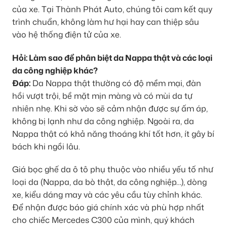
của xe. Tại Thành Phát Auto, chúng tôi cam kết quy
trình chuẩn, không làm hư hại hay can thiệp sâu
vào hệ thống điện tử của xe.
Hỏi: Làm sao để phân biệt da Nappa thật và các loại
da công nghiệp khác?
Đáp:
Da Nappa thật thường có độ mềm mại, đàn
hồi vượt trội, bề mặt mịn màng và có mùi da tự
nhiên nhẹ. Khi sờ vào sẽ cảm nhận được sự ấm áp,
không bị lạnh như da công nghiệp. Ngoài ra, da
Nappa thật có khả năng thoáng khí tốt hơn, ít gây bí
bách khi ngồi lâu.
Giá bọc ghế da ô tô phụ thuộc vào nhiều yếu tố như
loại da (Nappa, da bò thật, da công nghiệp…), dòng
xe, kiểu dáng may và các yêu cầu tùy chỉnh khác.
Để nhận được báo giá chính xác và phù hợp nhất
cho chiếc Mercedes C300 của mình, quý khách