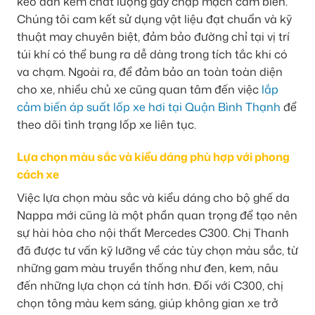
keo dán kém chất lượng gây chập mạch cảm biến.
Chúng tôi cam kết sử dụng vật liệu đạt chuẩn và kỹ
thuật may chuyên biệt, đảm bảo đường chỉ tại vị trí
túi khí có thể bung ra dễ dàng trong tích tắc khi có
va chạm. Ngoài ra, để đảm bảo an toàn toàn diện
cho xe, nhiều chủ xe cũng quan tâm đến việc
lắp
cảm biến áp suất lốp xe hơi tại Quận Bình Thạnh
để
theo dõi tình trạng lốp xe liên tục.
Lựa chọn màu sắc và kiểu dáng phù hợp với phong
cách xe
Việc lựa chọn màu sắc và kiểu dáng cho bộ ghế da
Nappa mới cũng là một phần quan trọng để tạo nên
sự hài hòa cho nội thất Mercedes C300. Chị Thanh
đã được tư vấn kỹ lưỡng về các tùy chọn màu sắc, từ
những gam màu truyền thống như đen, kem, nâu
đến những lựa chọn cá tính hơn. Đối với C300, chị
chọn tông màu kem sáng, giúp không gian xe trở