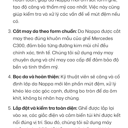
tạo độ căng và thẩm mỹ cao nhất. Việc này cũng
giúp kiểm tra và xử lý các vấn đề về mút đệm nếu
có.
Cắt may da theo form chuẩn:
Da Nappa được cắt
may theo đúng khuôn mẫu của ghế Mercedes
C300, đảm bảo từng đường kim mũi chỉ đều
chính xác, tinh tế. Chúng tôi sử dụng máy may
chuyên dụng và chỉ may cao cấp để đảm bảo độ
bền và tính thẩm mỹ.
Bọc da và hoàn thiện:
Kỹ thuật viên sẽ căng và cố
định lớp da Nappa mới lên phần mút đệm, xử lý
khéo léo các góc cạnh, đường bo tròn để da ôm
khít, không bị nhăn hay chùng.
Lắp đặt và kiểm tra toàn diện:
Ghế được lắp lại
vào xe, các giắc điện và cảm biến túi khí được kết
nối đúng vị trí. Sau đó, chúng tôi sử dụng máy