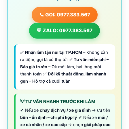
📞 GỌI: 0977.383.567
💬 ZALO: 0977.383.567
✅
Nhận làm tận nơi tại TP.HCM
– Không cần
ra tiệm, gọi là có thợ tới ✅
Tư vấn miễn phí –
Báo giá trước
– Ok mới làm, hài lòng mới
thanh toán ✅
Đội kỹ thuật đông, làm nhanh
gọn
– Hỗ trợ cả cuối tuần
💡 TƯ VẤN NHANH TRƯỚC KHI LÀM
✔ Nếu xe
chạy dịch vụ / xe gia đình
→ ưu tiên
bền – ổn định – chi phí hợp lý
✔ Nếu xe
mới /
xe cá nhân / xe cao cấp
→ chọn
giải pháp cao