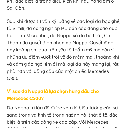
khí, đặc biệt là trong điều kiện khí hậu nóng ẩm ở
Sài Gòn.
Sau khi được tư vấn kỹ lưỡng về các loại da bọc ghế,
từ Simili, da công nghiệp PU đến các dòng cao cấp
hơn như Microfiber, da Nappa và da bò thật, Chị
Thanh đã quyết định chọn da Nappa. Quyết định
này không chỉ dựa trên yếu tố thẩm mỹ mà còn vì
những ưu điểm vượt trội về độ mềm mại, thoáng khí
và cảm giác ngồi êm ái mà loại da này mang lại, rất
phù hợp với đẳng cấp của một chiếc Mercedes
C300.
Vì sao da Nappa là lựa chọn hàng đầu cho
Mercedes C300?
Da Nappa từ lâu đã được xem là biểu tượng của sự
sang trọng và tinh tế trong ngành nội thất ô tô, đặc
biệt là trên các dòng xe cao cấp. Với Mercedes