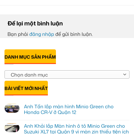
Để lại một bình luận
Bạn phải
đăng nhập
để gửi bình luận.
DANH MỤC SẢN PHẨM
Chọn danh mục
BÀI VIẾT MỚI NHẤT
Anh Tấn lắp màn hình Minio Green cho
Honda CR-V ở Quận 12
Không
có
Anh Khải lắp Màn hình ô tô Minio Green cho
bình
luận
Suzuki XL7 tại Quận 9 vì màn zin thiếu tiện ích
ở