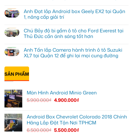
Anh
Không
Tấn
có
Anh Đạt lắp Android box Geely EX2 tại Quận
lắp
bình
màn
luận
1, nâng cấp giải trí
hình
ở
Minio
Anh
Không
Green
Khải
có
Chú Bảy độ bi gầm ô tô cho Ford Everest tại
cho
lắp
bình
Honda
Màn
luận
Thủ Đức cần ánh sáng tốt hơn
CR-
hình
ở
V
ô
Anh
Không
ở
tô
Đạt
có
Anh Tấn lắp Camera hành trình ô tô Suzuki
Quận
Minio
lắp
bình
12
Green
Android
luận
XL7 tại Quận 12 để ghi lại mọi cung đường
cho
box
ở
Suzuki
Geely
Chú
Không
XL7
EX2
Bảy
có
tại
tại
độ
bình
Quận
Quận
bi
SẢN PHẨM
luận
9
1,
gầm
ở
vì
nâng
ô
Anh
màn
cấp
tô
Tấn
zin
giải
cho
lắp
Màn Hình Android Minio Green
thiếu
trí
Ford
Camera
tiện
Everest
hành
5.900.000
₫
4.900.000
₫
ích
tại
trình
Thủ
ô
Đức
tô
cần
Suzuki
ánh
XL7
Android Box Chevrolet Colorado 2018 Chính
sáng
tại
Hãng Lắp Đặt Tận Nơi TPHCM
tốt
Quận
hơn
12
6.500.000
₫
5.500.000
₫
để