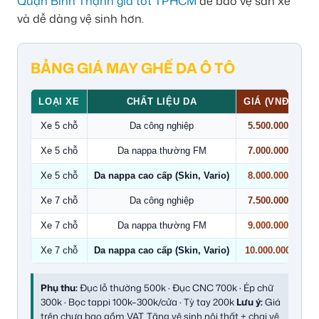
Quận Bình Thạnh giá tốt TPHCM
để bảo vệ sàn xe
và dễ dàng vệ sinh hơn.
BẢNG GIÁ MAY GHẾ DA Ô TÔ
LOẠI XE
CHẤT LIỆU DA
GIÁ (VNĐ)
Xe 5 chỗ
Da công nghiệp
5.500.000
Xe 5 chỗ
Da nappa thường FM
7.000.000
Xe 5 chỗ
Da nappa cao cấp (Skin, Vario)
8.000.000
Xe 7 chỗ
Da công nghiệp
7.500.000
Xe 7 chỗ
Da nappa thường FM
9.000.000
Xe 7 chỗ
Da nappa cao cấp (Skin, Vario)
10.000.000
Phụ thu:
Đục lỗ thường 500k · Đục CNC 700k · Ép chữ
300k · Bọc tappi 100k–300k/cửa · Tỳ tay 200k
Lưu ý:
Giá
trên chưa bao gồm VAT. Tặng vệ sinh nội thất + chai vệ