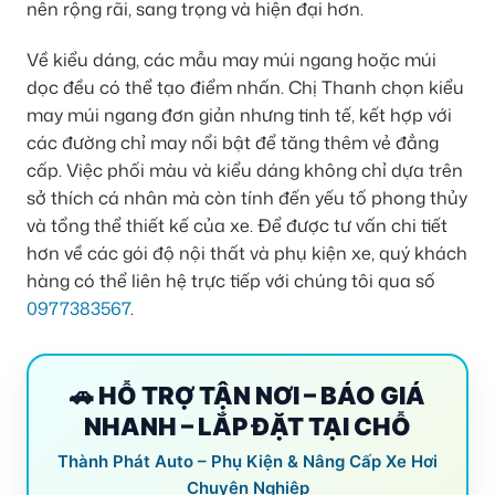
nên rộng rãi, sang trọng và hiện đại hơn.
Về kiểu dáng, các mẫu may múi ngang hoặc múi
dọc đều có thể tạo điểm nhấn. Chị Thanh chọn kiểu
may múi ngang đơn giản nhưng tinh tế, kết hợp với
các đường chỉ may nổi bật để tăng thêm vẻ đẳng
cấp. Việc phối màu và kiểu dáng không chỉ dựa trên
sở thích cá nhân mà còn tính đến yếu tố phong thủy
và tổng thể thiết kế của xe. Để được tư vấn chi tiết
hơn về các gói độ nội thất và phụ kiện xe, quý khách
hàng có thể liên hệ trực tiếp với chúng tôi qua số
0977383567
.
🚗 HỖ TRỢ TẬN NƠI – BÁO GIÁ
NHANH – LẮP ĐẶT TẠI CHỖ
Thành Phát Auto – Phụ Kiện & Nâng Cấp Xe Hơi
Chuyên Nghiệp