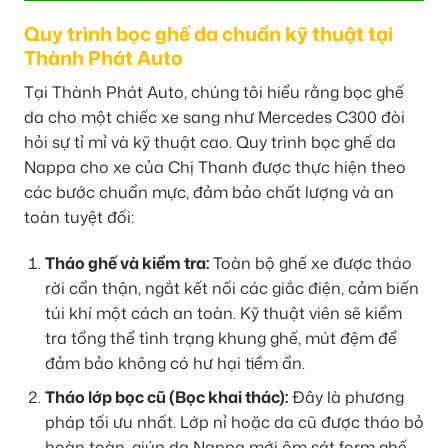
Quy trình bọc ghế da chuẩn kỹ thuật tại
Thành Phát Auto
Tại Thành Phát Auto, chúng tôi hiểu rằng bọc ghế
da cho một chiếc xe sang như Mercedes C300 đòi
hỏi sự tỉ mỉ và kỹ thuật cao. Quy trình bọc ghế da
Nappa cho xe của Chị Thanh được thực hiện theo
các bước chuẩn mực, đảm bảo chất lượng và an
toàn tuyệt đối:
Tháo ghế và kiểm tra:
Toàn bộ ghế xe được tháo
rời cẩn thận, ngắt kết nối các giắc điện, cảm biến
túi khí một cách an toàn. Kỹ thuật viên sẽ kiểm
tra tổng thể tình trạng khung ghế, mút đệm để
đảm bảo không có hư hại tiềm ẩn.
Tháo lớp bọc cũ (Bọc khai thác):
Đây là phương
pháp tối ưu nhất. Lớp nỉ hoặc da cũ được tháo bỏ
hoàn toàn, giúp da Nappa mới ôm sát form ghế,