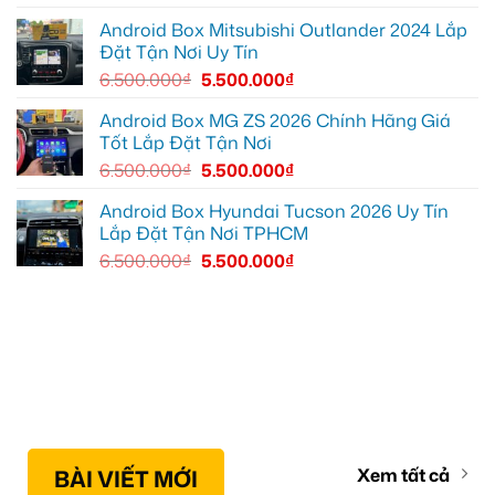
ghi
lại
Android Box Mitsubishi Outlander 2024 Lắp
mọi
Đặt Tận Nơi Uy Tín
cung
đường
6.500.000
₫
5.500.000
₫
Android Box MG ZS 2026 Chính Hãng Giá
Tốt Lắp Đặt Tận Nơi
6.500.000
₫
5.500.000
₫
Android Box Hyundai Tucson 2026 Uy Tín
Lắp Đặt Tận Nơi TPHCM
6.500.000
₫
5.500.000
₫
BÀI VIẾT MỚI
Xem tất cả