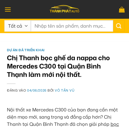
Bỏ
qua
nội
Tìm
dung
kiếm:
DỰ ÁN ĐÃ TRIỂN KHAI
Chị Thanh bọc ghế da nappa cho
Mercedes C300 tại Quận Bình
Thạnh làm mới nội thất.
ĐĂNG VÀO
04/06/2026
BỞI
VÕ TẤN VŨ
Nội thất xe Mercedes C300 của bạn đang cần một
diện mạo mới, sang trọng và đẳng cấp hơn? Chị
Thanh tại Quận Bình Thạnh đã chọn giải pháp
bọc