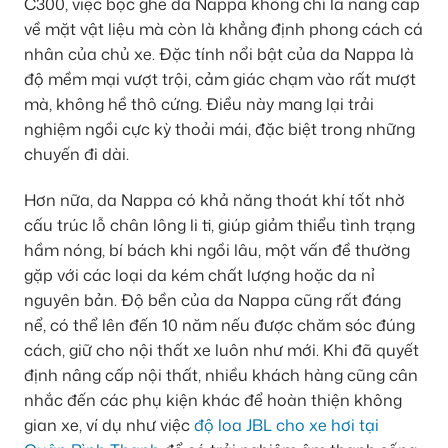
C300, việc bọc ghế da Nappa không chỉ là nâng cấp
về mặt vật liệu mà còn là khẳng định phong cách cá
nhân của chủ xe. Đặc tính nổi bật của da Nappa là
độ mềm mại vượt trội, cảm giác chạm vào rất mượt
mà, không hề thô cứng. Điều này mang lại trải
nghiệm ngồi cực kỳ thoải mái, đặc biệt trong những
chuyến đi dài.
Hơn nữa, da Nappa có khả năng thoát khí tốt nhờ
cấu trúc lỗ chân lông li ti, giúp giảm thiểu tình trạng
hầm nóng, bí bách khi ngồi lâu, một vấn đề thường
gặp với các loại da kém chất lượng hoặc da nỉ
nguyên bản. Độ bền của da Nappa cũng rất đáng
nể, có thể lên đến 10 năm nếu được chăm sóc đúng
cách, giữ cho nội thất xe luôn như mới. Khi đã quyết
định nâng cấp nội thất, nhiều khách hàng cũng cân
nhắc đến các phụ kiện khác để hoàn thiện không
gian xe, ví dụ như việc
độ loa JBL cho xe hơi tại