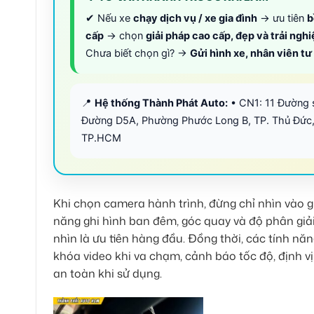
✔ Nếu xe
chạy dịch vụ / xe gia đình
→ ưu tiên
b
cấp
→ chọn
giải pháp cao cấp, đẹp và trải ngh
Chưa biết chọn gì? →
Gửi hình xe, nhân viên t
📍
Hệ thống Thành Phát Auto:
• CN1: 11 Đường 
Đường D5A, Phường Phước Long B, TP. Thủ Đức,
TP.HCM
Khi chọn camera hành trình, đừng chỉ nhìn vào gi
năng ghi hình ban đêm, góc quay và độ phân giả
nhìn là ưu tiên hàng đầu. Đồng thời, các tính n
khóa video khi va chạm, cảnh báo tốc độ, định v
an toàn khi sử dụng.