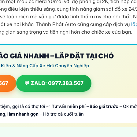
 vấn một mẫu camera 70mai với độ phân giải 2K, tích hợp c
ong điều kiện thiếu sáng, cùng tính năng giám sát đỗ xe 24/
vệ toàn diện mà vẫn giữ được tính thẩm mỹ cho nội thất. 
hất xe hơi khác, Thành Phát Auto cũng cung cấp dịch vụ
lắ
g gian sang trọng và tiện nghi hơn cho chiếc xe của bạn.
BÁO GIÁ NHANH – LẮP ĐẶT TẠI CHỖ
 Kiện & Nâng Cấp Xe Hơi Chuyên Nghiệp
.567
💬 ZALO: 0977.383.567
tiệm, gọi là có thợ tới ✅
Tư vấn miễn phí – Báo giá trước
– Ok mớ
ông, làm nhanh gọn
– Hỗ trợ cả cuối tuần