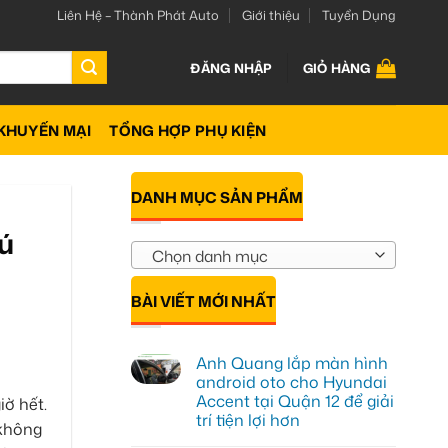
Liên Hệ – Thành Phát Auto
Giới thiệu
Tuyển Dụng
ĐĂNG NHẬP
GIỎ HÀNG
KHUYẾN MẠI
TỔNG HỢP PHỤ KIỆN
DANH MỤC SẢN PHẨM
hú
Chọn danh mục
BÀI VIẾT MỚI NHẤT
Anh Quang lắp màn hình
android oto cho Hyundai
Accent tại Quận 12 để giải
iờ hết.
trí tiện lợi hơn
không
Không