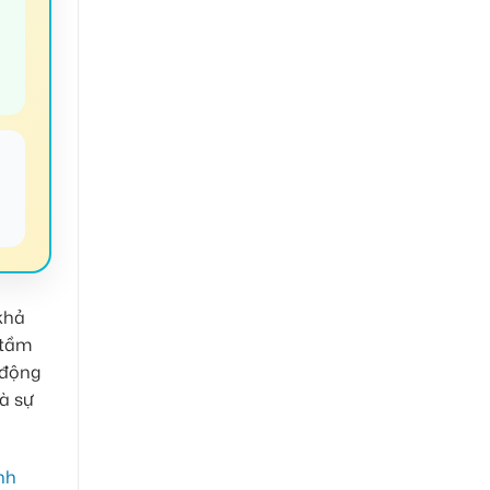
✔
khả
 tầm
 động
à sự