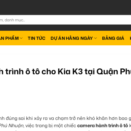
ẢN PHẨM
TIN TỨC
DỰ ÁN HẰNG NGÀY
BẢNG GIÁ
trình ô tô cho Kia K3 tại Quận P
nh đúng sai khi xảy ra va chạm trở nên khó khăn hơn bao g
Phú Nhuận
, việc trang bị một chiếc
camera hành trình ô tô