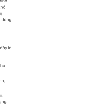
hình
thói
hị
ễ dàng
 đây là
khả
nh,
i,
ạng.