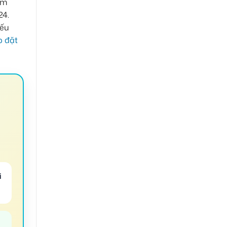
ảm
24.
Nếu
p đặt
i