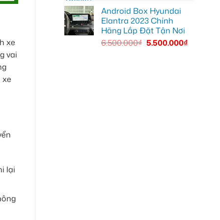
Android Box Hyundai
Elantra 2023 Chính
Hãng Lắp Đặt Tận Nơi
nh xe
6.500.000
₫
5.500.000
₫
g vai
ng
 xe
yển
 lại
hông