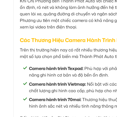
Khi Chị Phương đến Thành Phát Auto với chiếc Ki
ổn định, rõ nét và không làm ảnh hưởng đến hệ t
quen lái xe, quãng đường di chuyển và ngân sách
Phương ưu tiên một chiếc camera có khả năng gh
xem lại video trên điện thoại.
Các Thương Hiệu Camera Hành Trình 
Trên thị trường hiện nay có rất nhiều thương hiệ
một số lựa chọn phổ biến mà Thành Phát Auto t
Camera hành trình Texpad:
Phù hợp với phâ
năng ghi hình cơ bản và độ bền ổn định.
Camera hành trình Vietmap:
Nổi bật với các
chất lượng ghi hình cao cấp, phù hợp cho nh
Camera hành trình 70mai:
Thương hiệu thuộc
hình ảnh sắc nét và nhiều tính năng thông mi