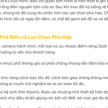
a K3 của mình, điều chị quan tâm nhất là một thiết bị ghi 
hống điện nguyên bản của xe. Sau khi trao đổi kỹ lưỡng về 
, chúng tôi đã cùng chị phân tích các lựa chọn phù hợp. C
i hình tốt cả ngày lẫn đêm, có chế độ giám sát đỗ xe và d
Phổ Biến và Lựa Chọn Phù Hợp
u camera hành trình, mỗi loại có ưu nhược điểm riêng. Dưới
hường tư vấn cho khách hàng:
n khúc phổ thông, giá cả phải chăng nhưng vẫn đảm bảo 
 tính năng cảnh báo tốc độ, cảnh báo giao thông thông mi
ững ai muốn trải nghiệm lái xe an toàn tối đa.
 hệ sinh thái Xiaomi, được ưa chuộng nhờ thiết kế hiện đạ
nh như điều khiển giọng nói, kết nối Wifi, với mức giá đa d