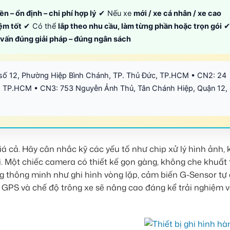
ền – ổn định – chi phí hợp lý
✔ Nếu xe
mới / xe cá nhân / xe cao
iệm tốt
✔ Có thể
lắp theo nhu cầu, làm từng phần hoặc trọn gói
ư vấn đúng giải pháp – đúng ngân sách
số 12, Phường Hiệp Bình Chánh, TP. Thủ Đức, TP.HCM • CN2: 24
 TP.HCM • CN3: 753 Nguyễn Ảnh Thủ, Tân Chánh Hiệp, Quận 12,
á cả. Hãy cân nhắc kỹ các yếu tố như chip xử lý hình ảnh, 
i. Một chiếc camera có thiết kế gọn gàng, không che khuất
ăng thông minh như ghi hình vòng lặp, cảm biến G-Sensor tự
ị GPS và chế độ trông xe sẽ nâng cao đáng kể trải nghiệm v