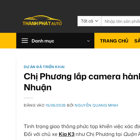
Bỏ
qua
nội
Tìm
kiếm:
dung
Danh mục
TRANG CHỦ
S
DỰ ÁN ĐÃ TRIỂN KHAI
Chị Phương lắp camera hành 
Nhuận
ĐĂNG VÀO
15/06/2026
BỞI
NGUYỄN QUANG MINH
Tình trạng giao thông phức tạp khiến việc xác đị
Đối với chủ xe
Kia K3
như Chị Phương tại
Quận 