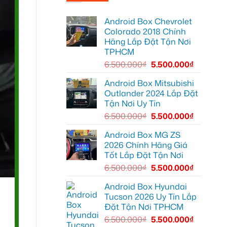
Lắp
cho
nội
Camera
Ford
thất
hành
Ranger
luôn
Android Box Chevrolet
trình
tại
sạch
xe
Quận
Colorado 2018 Chính
sẽ
hơi
12
Hãng Lắp Đặt Tận Nơi
uy
tín
TPHCM
cho
Anh
6.500.000
₫
5.500.000
₫
Khang
Honda
CR-
Android Box Mitsubishi
V
Outlander 2024 Lắp Đặt
Quận
12
Tận Nơi Uy Tín
6.500.000
₫
5.500.000
₫
Android Box MG ZS
2026 Chính Hãng Giá
Tốt Lắp Đặt Tận Nơi
6.500.000
₫
5.500.000
₫
Android Box Hyundai
Tucson 2026 Uy Tín Lắp
Đặt Tận Nơi TPHCM
6.500.000
₫
5.500.000
₫