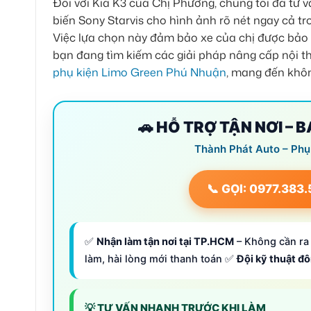
Đối với Kia K3 của Chị Phương, chúng tôi đã tư
biến Sony Starvis cho hình ảnh rõ nét ngay cả tr
Việc lựa chọn này đảm bảo xe của chị được bảo 
bạn đang tìm kiếm các giải pháp nâng cấp nội t
phụ kiện Limo Green Phú Nhuận
, mang đến khôn
🚗 HỖ TRỢ TẬN NƠI – 
Thành Phát Auto – Phụ
📞 GỌI: 0977.383
✅
Nhận làm tận nơi tại TP.HCM
– Không cần ra 
làm, hài lòng mới thanh toán ✅
Đội kỹ thuật đ
💡 TƯ VẤN NHANH TRƯỚC KHI LÀM