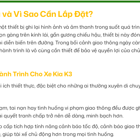
 và Vì Sao Cần Lắp Đặt?
t thiết bị ghi lại hình ảnh và âm thanh trong suốt quá trì
n gàng trên kính lái, gần gương chiếu hậu, thiết bị này đón
i diễn biến trên đường. Trong bối cảnh giao thông ngày cà
ành trình là vô cùng cần thiết để bảo vệ quyền lợi của chủ
ành Trình Cho Xe Kia K3
i ích thiết thực, đặc biệt cho những ai thường xuyên di chu
m, tai nạn hay tình huống vi phạm giao thông đều được ghi
giải quyết tranh chấp trở nên dễ dàng, minh bạch hơn.
cấp tích hợp tính năng cảnh báo tốc độ, cảnh báo giao t
, giúp tài xế chủ động hơn trong mọi tình huống.