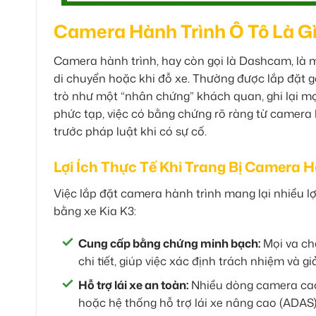
Camera Hành Trình Ô Tô Là Gì
Camera hành trình, hay còn gọi là Dashcam, là mộ
di chuyển hoặc khi đỗ xe. Thường được lắp đặt gọ
trò như một “nhân chứng” khách quan, ghi lại mọ
phức tạp, việc có bằng chứng rõ ràng từ camera h
trước pháp luật khi có sự cố.
Lợi Ích Thực Tế Khi Trang Bị Camera H
Việc lắp đặt camera hành trình mang lại nhiều lợ
bằng xe Kia K3:
Cung cấp bằng chứng minh bạch:
Mọi va chạ
chi tiết, giúp việc xác định trách nhiệm và 
Hỗ trợ lái xe an toàn:
Nhiều dòng camera cao 
hoặc hệ thống hỗ trợ lái xe nâng cao (ADAS)