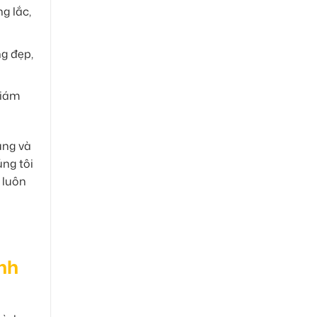
g lắc,
g đẹp,
giám
ụng và
ng tôi
 luôn
nh