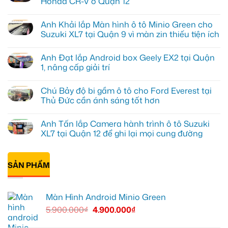
Honda CR-V ở Quận 12
Không
có
Anh Khải lắp Màn hình ô tô Minio Green cho
bình
luận
Suzuki XL7 tại Quận 9 vì màn zin thiếu tiện ích
ở
Anh
Không
Tấn
có
Anh Đạt lắp Android box Geely EX2 tại Quận
lắp
bình
màn
luận
1, nâng cấp giải trí
hình
ở
Minio
Anh
Không
Green
Khải
có
Chú Bảy độ bi gầm ô tô cho Ford Everest tại
cho
lắp
bình
Honda
Màn
luận
Thủ Đức cần ánh sáng tốt hơn
CR-
hình
ở
V
ô
Anh
Không
ở
tô
Đạt
có
Anh Tấn lắp Camera hành trình ô tô Suzuki
Quận
Minio
lắp
bình
12
Green
Android
luận
XL7 tại Quận 12 để ghi lại mọi cung đường
cho
box
ở
Suzuki
Geely
Chú
Không
XL7
EX2
Bảy
có
tại
tại
độ
bình
Quận
Quận
bi
SẢN PHẨM
luận
9
1,
gầm
ở
vì
nâng
ô
Anh
màn
cấp
tô
Tấn
zin
giải
cho
lắp
Màn Hình Android Minio Green
thiếu
trí
Ford
Camera
tiện
Everest
hành
5.900.000
₫
4.900.000
₫
ích
tại
trình
Thủ
ô
Đức
tô