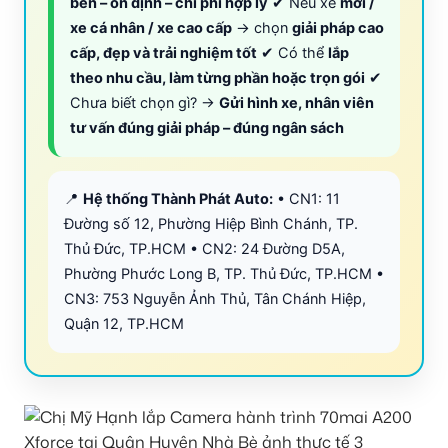
bền – ổn định – chi phí hợp lý
✔ Nếu xe
mới /
xe cá nhân / xe cao cấp
→ chọn
giải pháp cao
cấp, đẹp và trải nghiệm tốt
✔ Có thể
lắp
theo nhu cầu, làm từng phần hoặc trọn gói
✔
Chưa biết chọn gì? →
Gửi hình xe, nhân viên
tư vấn đúng giải pháp – đúng ngân sách
📍
Hệ thống Thành Phát Auto:
• CN1: 11
Đường số 12, Phường Hiệp Bình Chánh, TP.
Thủ Đức, TP.HCM • CN2: 24 Đường D5A,
Phường Phước Long B, TP. Thủ Đức, TP.HCM •
CN3: 753 Nguyễn Ảnh Thủ, Tân Chánh Hiệp,
Quận 12, TP.HCM