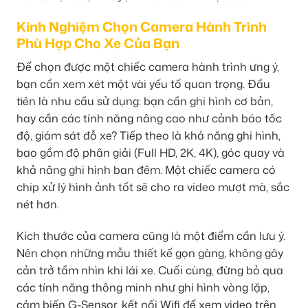
Kinh Nghiệm Chọn Camera Hành Trình
Phù Hợp Cho Xe Của Bạn
Để chọn được một chiếc camera hành trình ưng ý,
bạn cần xem xét một vài yếu tố quan trọng. Đầu
tiên là nhu cầu sử dụng: bạn cần ghi hình cơ bản,
hay cần các tính năng nâng cao như cảnh báo tốc
độ, giám sát đỗ xe? Tiếp theo là khả năng ghi hình,
bao gồm độ phân giải (Full HD, 2K, 4K), góc quay và
khả năng ghi hình ban đêm. Một chiếc camera có
chip xử lý hình ảnh tốt sẽ cho ra video mượt mà, sắc
nét hơn.
Kích thước của camera cũng là một điểm cần lưu ý.
Nên chọn những mẫu thiết kế gọn gàng, không gây
cản trở tầm nhìn khi lái xe. Cuối cùng, đừng bỏ qua
các tính năng thông minh như ghi hình vòng lặp,
cảm biến G-Sensor, kết nối Wifi để xem video trên