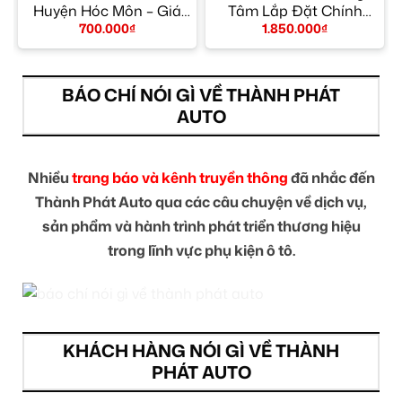
y
Huyện Hóc Môn – Giá
Tâm Lắp Đặt Chính
Tốt TPHCM
Hãng TPHCM
700.000
₫
1.850.000
₫
BÁO CHÍ NÓI GÌ VỀ THÀNH PHÁT
AUTO
Nhiều
trang báo và kênh truyền thông
đã nhắc đến
Thành Phát Auto qua các câu chuyện về dịch vụ,
sản phẩm và hành trình phát triển thương hiệu
trong lĩnh vực phụ kiện ô tô.
KHÁCH HÀNG NÓI GÌ VỀ THÀNH
PHÁT AUTO