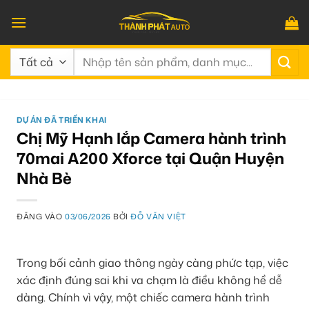
Bỏ
qua
nội
Tìm
dung
kiếm:
DỰ ÁN ĐÃ TRIỂN KHAI
Chị Mỹ Hạnh lắp Camera hành trình
70mai A200 Xforce tại Quận Huyện
Nhà Bè
ĐĂNG VÀO
03/06/2026
BỞI
ĐỖ VĂN VIỆT
Trong bối cảnh giao thông ngày càng phức tạp, việc
xác định đúng sai khi va chạm là điều không hề dễ
dàng. Chính vì vậy, một chiếc camera hành trình