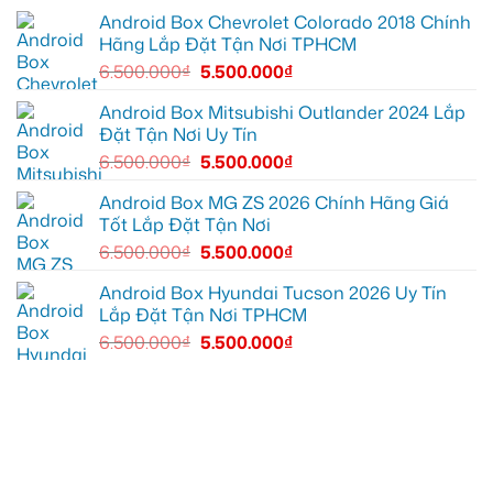
cần
Suzuki
ánh
XL7
Android Box Chevrolet Colorado 2018 Chính
sáng
tại
Hãng Lắp Đặt Tận Nơi TPHCM
tốt
Quận
hơn
12
6.500.000
₫
5.500.000
₫
để
ghi
lại
Android Box Mitsubishi Outlander 2024 Lắp
mọi
Đặt Tận Nơi Uy Tín
cung
đường
6.500.000
₫
5.500.000
₫
Android Box MG ZS 2026 Chính Hãng Giá
Tốt Lắp Đặt Tận Nơi
6.500.000
₫
5.500.000
₫
Android Box Hyundai Tucson 2026 Uy Tín
Lắp Đặt Tận Nơi TPHCM
6.500.000
₫
5.500.000
₫