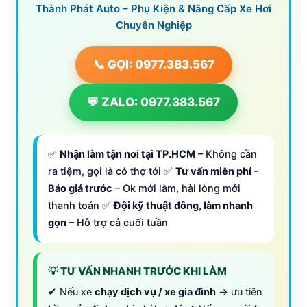
Thành Phát Auto – Phụ Kiện & Nâng Cấp Xe Hơi
Chuyên Nghiệp
📞 GỌI: 0977.383.567
💬 ZALO: 0977.383.567
✅
Nhận làm tận nơi tại TP.HCM
– Không cần
ra tiệm, gọi là có thợ tới ✅
Tư vấn miễn phí –
Báo giá trước
– Ok mới làm, hài lòng mới
thanh toán ✅
Đội kỹ thuật đông, làm nhanh
gọn
– Hỗ trợ cả cuối tuần
💡 TƯ VẤN NHANH TRƯỚC KHI LÀM
✔ Nếu xe
chạy dịch vụ / xe gia đình
→ ưu tiên