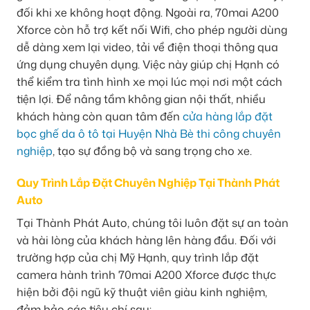
đối khi xe không hoạt động. Ngoài ra, 70mai A200
Xforce còn hỗ trợ kết nối Wifi, cho phép người dùng
dễ dàng xem lại video, tải về điện thoại thông qua
ứng dụng chuyên dụng. Việc này giúp chị Hạnh có
thể kiểm tra tình hình xe mọi lúc mọi nơi một cách
tiện lợi. Để nâng tầm không gian nội thất, nhiều
khách hàng còn quan tâm đến
cửa hàng lắp đặt
bọc ghế da ô tô tại Huyện Nhà Bè thi công chuyên
nghiệp
, tạo sự đồng bộ và sang trọng cho xe.
Quy Trình Lắp Đặt Chuyên Nghiệp Tại Thành Phát
Auto
Tại Thành Phát Auto, chúng tôi luôn đặt sự an toàn
và hài lòng của khách hàng lên hàng đầu. Đối với
trường hợp của chị Mỹ Hạnh, quy trình lắp đặt
camera hành trình 70mai A200 Xforce được thực
hiện bởi đội ngũ kỹ thuật viên giàu kinh nghiệm,
đảm bảo các tiêu chí sau: