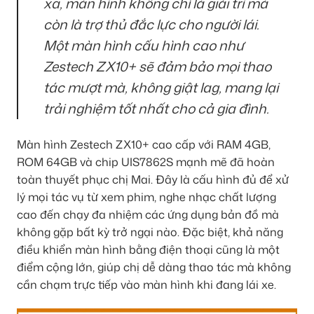
xa, màn hình không chỉ là giải trí mà
còn là trợ thủ đắc lực cho người lái.
Một màn hình cấu hình cao như
Zestech ZX10+ sẽ đảm bảo mọi thao
tác mượt mà, không giật lag, mang lại
trải nghiệm tốt nhất cho cả gia đình.
Màn hình Zestech ZX10+ cao cấp với RAM 4GB,
ROM 64GB và chip UIS7862S mạnh mẽ đã hoàn
toàn thuyết phục chị Mai. Đây là cấu hình đủ để xử
lý mọi tác vụ từ xem phim, nghe nhạc chất lượng
cao đến chạy đa nhiệm các ứng dụng bản đồ mà
không gặp bất kỳ trở ngại nào. Đặc biệt, khả năng
điều khiển màn hình bằng điện thoại cũng là một
điểm cộng lớn, giúp chị dễ dàng thao tác mà không
cần chạm trực tiếp vào màn hình khi đang lái xe.