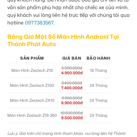
vấn sản phẩm phù hợp nhất cho chiếc xe của mình,
quý khách vui lòng liên hệ trực tiếp với chúng tôi qua
hotline
0977383567
.
Bảng Giá Một Số Màn Hình Android Tại
Thành Phát Auto
SẢN PHẨM
GIÁ BÁN
BẢO HÀNH
5.900.000đ
Màn Hình Zestech Z18
18 Tháng
4.900.000đ
8.400.000đ
Màn Hình Zestech Z100
24 Tháng
7.400.000đ
9.900.000đ
Màn Hình Zestech ZX10
24 Tháng
8.900.000đ
10.500.000đ
Màn Hình Zestech Z18 360
24 Tháng
9.500.000đ
Lưu ý: Giá trên chỉ mang tính tham khảo, vui lòng liên hệ Thành