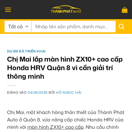
Bỏ
qua
nội
Tìm
dung
kiếm:
DỰ ÁN ĐÃ TRIỂN KHAI
Chị Mai lắp màn hình ZX10+ cao cấp
Honda HRV Quận 8 vì cần giải trí
thông minh
ĐĂNG VÀO
04/06/2026
BỞI
HỒ NGỌC HẢI
Chị Mai, một khách hàng thân thiết của Thành Phát
Auto ở Quận 8, vừa nâng cấp chiếc Honda HRV của
mình với
màn hình ZX10+ cao cấp
. Nhu cầu chính