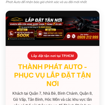
Phát Auto để nhận báo giá chính xác và ưu đãi mới nhất.
Lắp đặt tận nơi tại TP.HCM
THÀNH PHÁT AUTO -
PHỤC VỤ LẮP ĐẶT TẬN
NƠI
Khách tại Quận 7, Nhà Bè, Bình Chánh, Quận 8,
Gò Vấp, Tân Bình, Hóc Môn và các khu vực lân