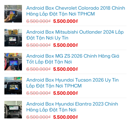
tốt
Quận
Geely
Quang
hơn
12
EX2
lắp
Android Box Chevrolet Colorado 2018 Chính
để
tại
Android
ghi
Quận
box
Hãng Lắp Đặt Tận Nơi TPHCM
lại
10
xe
mọi
để
Geely
6.500.000
₫
5.500.000
₫
cung
xem
EX2
đường
Youtube
tại
Quận
Android Box Mitsubishi Outlander 2024 Lắp
Gò
Đặt Tận Nơi Uy Tín
Vấp
để
6.500.000
₫
5.500.000
₫
xem
YouTube
và
Android Box MG ZS 2026 Chính Hãng Giá
dẫn
Tốt Lắp Đặt Tận Nơi
đường
6.500.000
₫
5.500.000
₫
Android Box Hyundai Tucson 2026 Uy Tín
Lắp Đặt Tận Nơi TPHCM
6.500.000
₫
5.500.000
₫
Android Box Hyundai Elantra 2023 Chính
Hãng Lắp Đặt Tận Nơi
6.500.000
₫
5.500.000
₫