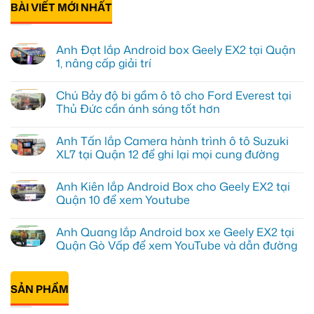
BÀI VIẾT MỚI NHẤT
Anh Đạt lắp Android box Geely EX2 tại Quận
1, nâng cấp giải trí
Không
có
Chú Bảy độ bi gầm ô tô cho Ford Everest tại
bình
luận
Thủ Đức cần ánh sáng tốt hơn
ở
Anh
Không
Đạt
có
Anh Tấn lắp Camera hành trình ô tô Suzuki
lắp
bình
Android
luận
XL7 tại Quận 12 để ghi lại mọi cung đường
box
ở
Geely
Chú
Không
EX2
Bảy
có
Anh Kiên lắp Android Box cho Geely EX2 tại
tại
độ
bình
Quận
bi
luận
Quận 10 để xem Youtube
1,
gầm
ở
nâng
ô
Anh
Không
cấp
tô
Tấn
có
Anh Quang lắp Android box xe Geely EX2 tại
giải
cho
lắp
bình
trí
Ford
Camera
luận
Quận Gò Vấp để xem YouTube và dẫn đường
Everest
hành
ở
tại
trình
Anh
Không
Thủ
ô
Kiên
có
Đức
tô
lắp
bình
cần
Suzuki
Android
SẢN PHẨM
luận
ánh
XL7
Box
ở
sáng
tại
cho
Anh