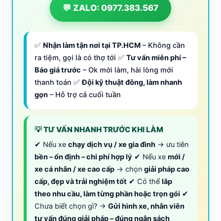
💬 ZALO: 0977.383.567
✅
Nhận làm tận nơi tại TP.HCM
– Không cần
ra tiệm, gọi là có thợ tới ✅
Tư vấn miễn phí –
Báo giá trước
– Ok mới làm, hài lòng mới
thanh toán ✅
Đội kỹ thuật đông, làm nhanh
gọn
– Hỗ trợ cả cuối tuần
💡 TƯ VẤN NHANH TRƯỚC KHI LÀM
✔ Nếu xe
chạy dịch vụ / xe gia đình
→ ưu tiên
bền – ổn định – chi phí hợp lý
✔ Nếu xe
mới /
xe cá nhân / xe cao cấp
→ chọn
giải pháp cao
cấp, đẹp và trải nghiệm tốt
✔ Có thể
lắp
theo nhu cầu, làm từng phần hoặc trọn gói
✔
Chưa biết chọn gì? →
Gửi hình xe, nhân viên
tư vấn đúng giải pháp – đúng ngân sách