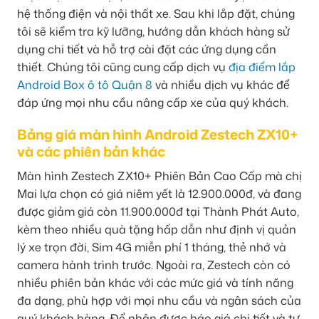
hệ thống điện và nội thất xe. Sau khi lắp đặt, chúng
tôi sẽ kiểm tra kỹ lưỡng, hướng dẫn khách hàng sử
dụng chi tiết và hỗ trợ cài đặt các ứng dụng cần
thiết. Chúng tôi cũng cung cấp dịch vụ
địa điểm lắp
Android Box ô tô Quận 8
và nhiều dịch vụ khác để
đáp ứng mọi nhu cầu nâng cấp xe của quý khách.
Bảng giá màn hình Android Zestech ZX10+
và các phiên bản khác
Màn hình Zestech ZX10+ Phiên Bản Cao Cấp mà chị
Mai lựa chọn có giá niêm yết là 12.900.000đ, và đang
được giảm giá còn 11.900.000đ tại Thành Phát Auto,
kèm theo nhiều quà tặng hấp dẫn như định vị quản
lý xe trọn đời, Sim 4G miễn phí 1 tháng, thẻ nhớ và
camera hành trình trước. Ngoài ra, Zestech còn có
nhiều phiên bản khác với các mức giá và tính năng
đa dạng, phù hợp với mọi nhu cầu và ngân sách của
quý khách hàng. Để nhận được báo giá chi tiết và tư