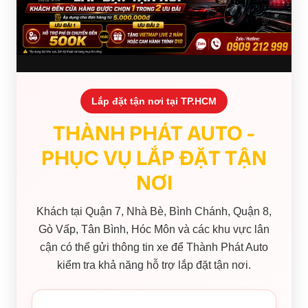
Lắp đặt tận nơi tại TP.HCM
THÀNH PHÁT AUTO -
PHỤC VỤ LẮP ĐẶT TẬN
NƠI
Khách tại Quận 7, Nhà Bè, Bình Chánh, Quận 8,
Gò Vấp, Tân Bình, Hóc Môn và các khu vực lân
cận có thể gửi thông tin xe để Thành Phát Auto
kiểm tra khả năng hỗ trợ lắp đặt tận nơi.