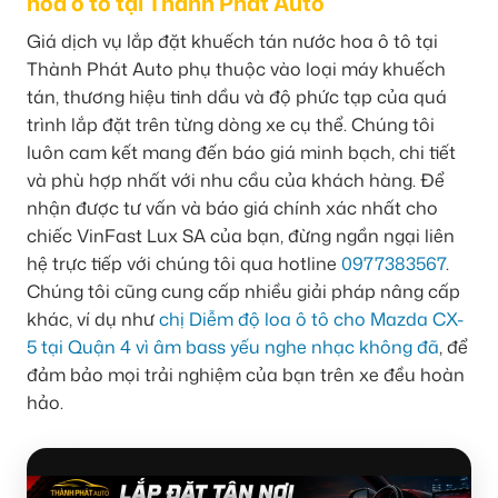
hoa ô tô tại Thành Phát Auto
Giá dịch vụ lắp đặt khuếch tán nước hoa ô tô tại
Thành Phát Auto phụ thuộc vào loại máy khuếch
tán, thương hiệu tinh dầu và độ phức tạp của quá
trình lắp đặt trên từng dòng xe cụ thể. Chúng tôi
luôn cam kết mang đến báo giá minh bạch, chi tiết
và phù hợp nhất với nhu cầu của khách hàng. Để
nhận được tư vấn và báo giá chính xác nhất cho
chiếc VinFast Lux SA của bạn, đừng ngần ngại liên
hệ trực tiếp với chúng tôi qua hotline
0977383567
.
Chúng tôi cũng cung cấp nhiều giải pháp nâng cấp
khác, ví dụ như
chị Diễm độ loa ô tô cho Mazda CX-
5 tại Quận 4 vì âm bass yếu nghe nhạc không đã
, để
đảm bảo mọi trải nghiệm của bạn trên xe đều hoàn
hảo.