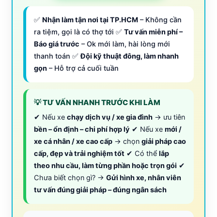
✅
Nhận làm tận nơi tại TP.HCM
– Không cần
ra tiệm, gọi là có thợ tới ✅
Tư vấn miễn phí –
Báo giá trước
– Ok mới làm, hài lòng mới
thanh toán ✅
Đội kỹ thuật đông, làm nhanh
gọn
– Hỗ trợ cả cuối tuần
💡 TƯ VẤN NHANH TRƯỚC KHI LÀM
✔ Nếu xe
chạy dịch vụ / xe gia đình
→ ưu tiên
bền – ổn định – chi phí hợp lý
✔ Nếu xe
mới /
xe cá nhân / xe cao cấp
→ chọn
giải pháp cao
cấp, đẹp và trải nghiệm tốt
✔ Có thể
lắp
theo nhu cầu, làm từng phần hoặc trọn gói
✔
Chưa biết chọn gì? →
Gửi hình xe, nhân viên
tư vấn đúng giải pháp – đúng ngân sách