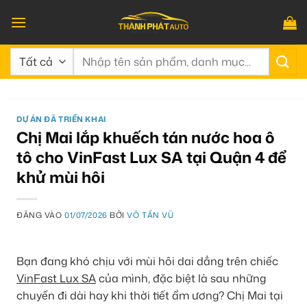
Bỏ
qua
nội
Tìm
dung
kiếm:
DỰ ÁN ĐÃ TRIỂN KHAI
Chị Mai lắp khuếch tán nước hoa ô
tô cho VinFast Lux SA tại Quận 4 để
khử mùi hôi
ĐĂNG VÀO
01/07/2026
BỞI
VÕ TẤN VŨ
Bạn đang khó chịu với mùi hôi dai dẳng trên chiếc
VinFast Lux SA
của mình, đặc biệt là sau những
chuyến đi dài hay khi thời tiết ẩm ương? Chị Mai tại