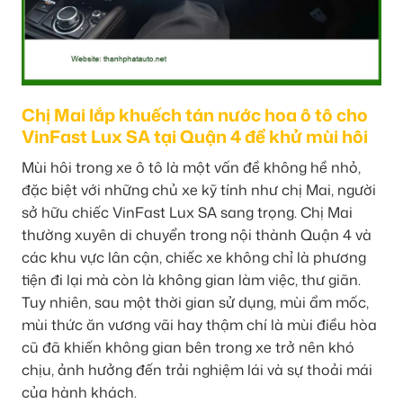
Chị Mai lắp khuếch tán nước hoa ô tô cho
VinFast Lux SA tại Quận 4 để khử mùi hôi
Mùi hôi trong xe ô tô là một vấn đề không hề nhỏ,
đặc biệt với những chủ xe kỹ tính như chị Mai, người
sở hữu chiếc VinFast Lux SA sang trọng. Chị Mai
thường xuyên di chuyển trong nội thành Quận 4 và
các khu vực lân cận, chiếc xe không chỉ là phương
tiện đi lại mà còn là không gian làm việc, thư giãn.
Tuy nhiên, sau một thời gian sử dụng, mùi ẩm mốc,
mùi thức ăn vương vãi hay thậm chí là mùi điều hòa
cũ đã khiến không gian bên trong xe trở nên khó
chịu, ảnh hưởng đến trải nghiệm lái và sự thoải mái
của hành khách.