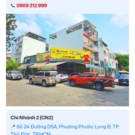
📞
0909 212 999
Chi Nhánh 2 (CN2)
📍
Số 24 Đường D5A, Phường Phước Long B, TP.
Thủ Đức, TP.HCM