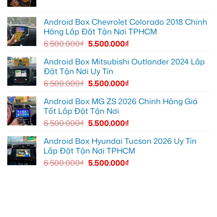
Thủ
ô
Đức
tô
cần
Suzuki
ánh
XL7
Android Box Chevrolet Colorado 2018 Chính
sáng
tại
Hãng Lắp Đặt Tận Nơi TPHCM
tốt
Quận
hơn
12
6.500.000
₫
5.500.000
₫
để
ghi
lại
Android Box Mitsubishi Outlander 2024 Lắp
mọi
Đặt Tận Nơi Uy Tín
cung
đường
6.500.000
₫
5.500.000
₫
Android Box MG ZS 2026 Chính Hãng Giá
Tốt Lắp Đặt Tận Nơi
6.500.000
₫
5.500.000
₫
Android Box Hyundai Tucson 2026 Uy Tín
Lắp Đặt Tận Nơi TPHCM
6.500.000
₫
5.500.000
₫