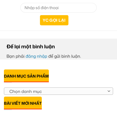
Để lại một bình luận
Bạn phải
đăng nhập
để gửi bình luận.
DANH MỤC SẢN PHẨM
Chọn danh mục
BÀI VIẾT MỚI NHẤT