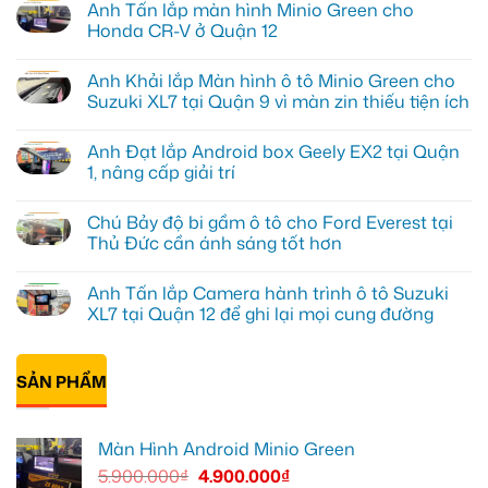
Anh Tấn lắp màn hình Minio Green cho
Honda CR-V ở Quận 12
Không
có
Anh Khải lắp Màn hình ô tô Minio Green cho
bình
luận
Suzuki XL7 tại Quận 9 vì màn zin thiếu tiện ích
ở
Anh
Không
Tấn
có
Anh Đạt lắp Android box Geely EX2 tại Quận
lắp
bình
màn
luận
1, nâng cấp giải trí
hình
ở
Minio
Anh
Không
Green
Khải
có
Chú Bảy độ bi gầm ô tô cho Ford Everest tại
cho
lắp
bình
Honda
Màn
luận
Thủ Đức cần ánh sáng tốt hơn
CR-
hình
ở
V
ô
Anh
Không
ở
tô
Đạt
có
Anh Tấn lắp Camera hành trình ô tô Suzuki
Quận
Minio
lắp
bình
12
Green
Android
luận
XL7 tại Quận 12 để ghi lại mọi cung đường
cho
box
ở
Suzuki
Geely
Chú
Không
XL7
EX2
Bảy
có
tại
tại
độ
bình
Quận
Quận
bi
SẢN PHẨM
luận
9
1,
gầm
ở
vì
nâng
ô
Anh
màn
cấp
tô
Tấn
zin
giải
cho
lắp
Màn Hình Android Minio Green
thiếu
trí
Ford
Camera
tiện
Everest
hành
5.900.000
₫
4.900.000
₫
ích
tại
trình