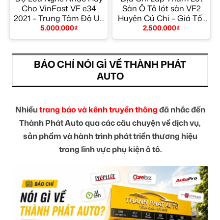
g
Cho VinFast VF e34
Sàn Ô Tô lót sàn VF2
2021 – Trung Tâm Độ Uy
Huyện Củ Chi – Giá Tốt
Tín TPHCM
TPHCM
5.000.000
₫
2.500.000
₫
BÁO CHÍ NÓI GÌ VỀ THÀNH PHÁT
AUTO
Nhiều
trang báo và kênh truyền thông
đã nhắc đến
Thành Phát Auto qua các câu chuyện về dịch vụ,
sản phẩm và hành trình phát triển thương hiệu
trong lĩnh vực phụ kiện ô tô.