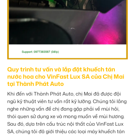
Quy trình tư vấn và lắp đặt khuếch tán
nước hoa cho VinFast Lux SA của Chị Mai
tại Thành Phát Auto
Khi đến với Thành Phát Auto, chị Mai đã được đội
ngũ kỹ thuật viên tư vấn rất kỹ lưỡng. Chúng tôi lắng
nghe những vấn đề chị đang gặp phải về mùi hôi,
thói quen sử dụng xe và mong muốn về mùi hương.
Sau đó, dựa trên cấu trúc nội thất của VinFast Lux
SA, chúng tôi đã giới thiệu các loại máy khuếch tán