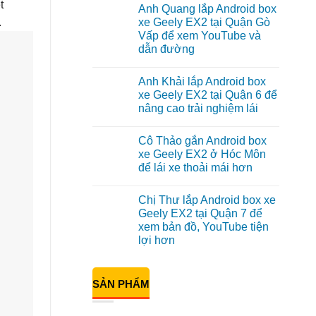
có
t
Anh Quang lắp Android box
bình
luận
.
xe Geely EX2 tại Quận Gò
ở
Vấp để xem YouTube và
Anh
Kiên
dẫn đường
lắp
Android
Không
Box
có
Anh Khải lắp Android box
cho
bình
Geely
luận
xe Geely EX2 tại Quận 6 để
ở
EX2
nâng cao trải nghiệm lái
Anh
tại
Quang
Quận
Không
lắp
10
có
Android
để
Cô Thảo gắn Android box
bình
box
xem
luận
xe Geely EX2 ở Hóc Môn
xe
Youtube
ở
Geely
để lái xe thoải mái hơn
Anh
EX2
Khải
tại
Không
lắp
Quận
có
Android
Chị Thư lắp Android box xe
Gò
bình
box
Vấp
luận
Geely EX2 tại Quận 7 để
xe
ở
để
Geely
xem bản đồ, YouTube tiện
Cô
xem
EX2
Thảo
YouTube
lợi hơn
tại
gắn
và
Quận
Android
Không
dẫn
6
box
có
đường
để
xe
bình
nâng
SẢN PHẨM
Geely
luận
cao
ở
EX2
trải
Chị
ở
nghiệm
Thư
Hóc
lái