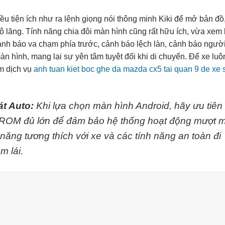
u tiện ích như ra lệnh giọng nói thông minh Kiki để mở bản đồ
vô lăng. Tính năng chia đôi màn hình cũng rất hữu ích, vừa xem
nh báo va chạm phía trước, cảnh báo lệch làn, cảnh báo người
àn hình, mang lại sự yên tâm tuyệt đối khi di chuyển. Để xe luô
m dịch vụ
anh tuan kiet boc ghe da mazda cx5 tai quan 9 de xe
.
t Auto:
Khi lựa chọn màn hình Android, hãy ưu tiên
 ROM đủ lớn để đảm bảo hệ thống hoạt động mượt 
 năng tương thích với xe và các tính năng an toàn đi
m lái.