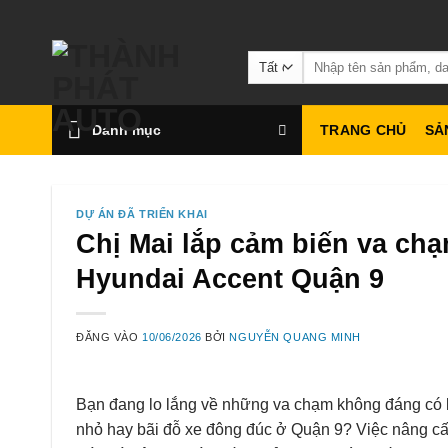
Bỏ
qua
Tìm
nội
kiếm:
dung
Danh mục
TRANG CHỦ
SẢ
DỰ ÁN ĐÃ TRIỂN KHAI
Chị Mai lắp cảm biến va ch
Hyundai Accent Quận 9
ĐĂNG VÀO
10/06/2026
BỞI
NGUYỄN QUANG MINH
Bạn đang lo lắng về những va chạm không đáng có 
nhỏ hay bãi đỗ xe đông đúc ở Quận 9? Việc nâng c