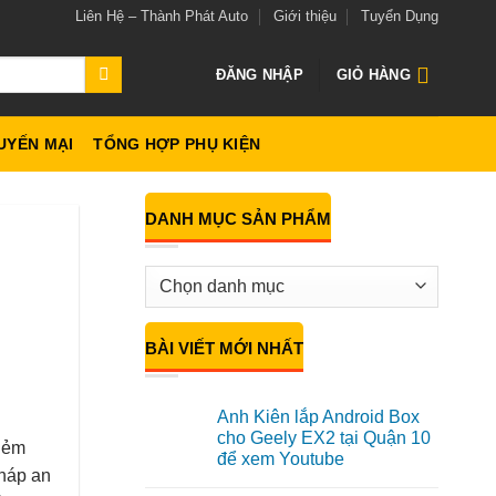
Liên Hệ – Thành Phát Auto
Giới thiệu
Tuyển Dụng
ĐĂNG NHẬP
GIỎ HÀNG
UYẾN MẠI
TỔNG HỢP PHỤ KIỆN
DANH MỤC SẢN PHẨM
BÀI VIẾT MỚI NHẤT
Anh Kiên lắp Android Box
cho Geely EX2 tại Quận 10
 hẻm
để xem Youtube
pháp an
Không