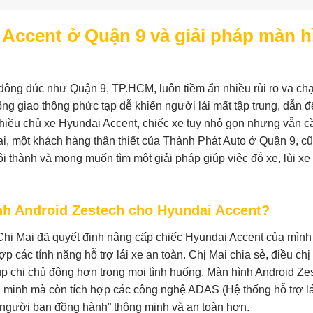
i Accent ở Quận 9 và giải pháp màn h
ực đông đúc như Quận 9, TP.HCM, luôn tiềm ẩn nhiều rủi ro va ch
ng giao thông phức tạp dễ khiến người lái mất tập trung, dẫn 
iều chủ xe Hyundai Accent, chiếc xe tuy nhỏ gọn nhưng vẫn c
 Mai, một khách hàng thân thiết của Thành Phát Auto ở Quận 9, c
i thành và mong muốn tìm một giải pháp giúp việc đỗ xe, lùi xe 
nh Android Zestech cho Hyundai Accent?
Chị Mai đã quyết định nâng cấp chiếc Hyundai Accent của mình
p các tính năng hỗ trợ lái xe an toàn. Chị Mai chia sẻ, điều chị
úp chị chủ động hơn trong mọi tình huống. Màn hình Android Ze
g minh mà còn tích hợp các công nghệ ADAS (Hệ thống hỗ trợ lá
t “người bạn đồng hành” thông minh và an toàn hơn.