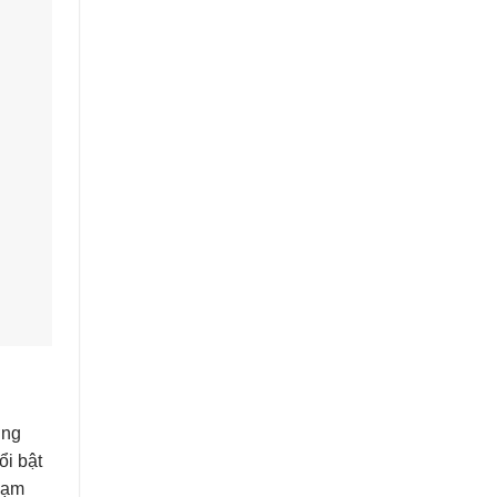
ởng
i bật
hạm