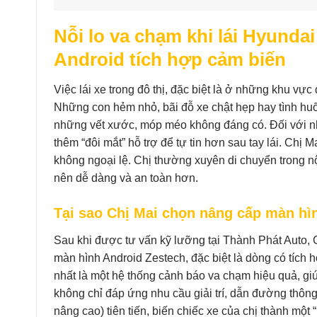
Nỗi lo va chạm khi lái Hyunda
Android tích hợp cảm biến
Việc lái xe trong đô thị, đặc biệt là ở những khu v
Những con hẻm nhỏ, bãi đỗ xe chật hẹp hay tình huố
những vết xước, móp méo không đáng có. Đối với nh
thêm “đôi mắt” hỗ trợ để tự tin hơn sau tay lái. Chị
không ngoại lệ. Chị thường xuyên di chuyển trong nộ
nên dễ dàng và an toàn hơn.
Tại sao Chị Mai chọn nâng cấp màn hì
Sau khi được tư vấn kỹ lưỡng tại Thành Phát Auto, 
màn hình Android Zestech, đặc biệt là dòng có tích hợ
nhất là một hệ thống cảnh báo va chạm hiệu quả, gi
không chỉ đáp ứng nhu cầu giải trí, dẫn đường thôn
nâng cao) tiên tiến, biến chiếc xe của chị thành mộ