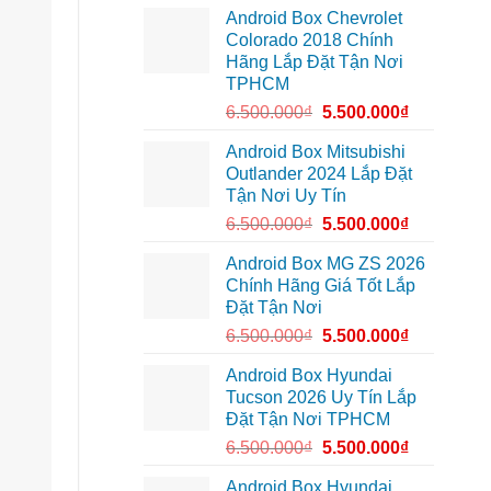
lắp
Môn
Android Box Chevrolet
Android
để
box
lái
Colorado 2018 Chính
xe
xe
Hãng Lắp Đặt Tận Nơi
Geely
thoải
EX2
mái
TPHCM
tại
hơn
Quận
6.500.000
₫
5.500.000
₫
7
để
xem
Android Box Mitsubishi
bản
Outlander 2024 Lắp Đặt
đồ,
YouTube
Tận Nơi Uy Tín
tiện
lợi
6.500.000
₫
5.500.000
₫
hơn
Android Box MG ZS 2026
Chính Hãng Giá Tốt Lắp
Đặt Tận Nơi
6.500.000
₫
5.500.000
₫
Android Box Hyundai
Tucson 2026 Uy Tín Lắp
Đặt Tận Nơi TPHCM
6.500.000
₫
5.500.000
₫
Android Box Hyundai