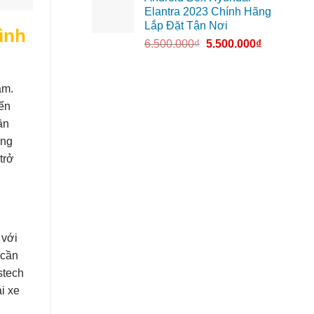
Elantra 2023 Chính Hãng
Lắp Đặt Tận Nơi
ình
6.500.000
₫
5.500.000
₫
ạm.
đến
ần
ũng
trở
 với
 cần
stech
i xe