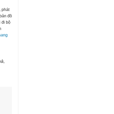
, phát
 bản đồ
 đi bộ
n
 sang
mà,