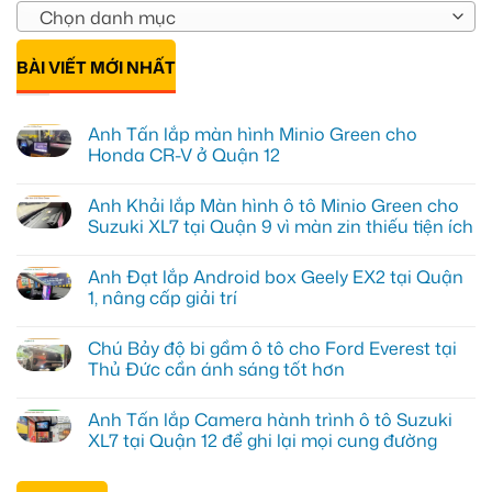
Chọn danh mục
BÀI VIẾT MỚI NHẤT
Anh Tấn lắp màn hình Minio Green cho
Honda CR-V ở Quận 12
Không
có
Anh Khải lắp Màn hình ô tô Minio Green cho
bình
luận
Suzuki XL7 tại Quận 9 vì màn zin thiếu tiện ích
ở
Anh
Không
Tấn
có
Anh Đạt lắp Android box Geely EX2 tại Quận
lắp
bình
màn
luận
1, nâng cấp giải trí
hình
ở
Minio
Anh
Không
Green
Khải
có
Chú Bảy độ bi gầm ô tô cho Ford Everest tại
cho
lắp
bình
Honda
Màn
luận
Thủ Đức cần ánh sáng tốt hơn
CR-
hình
ở
V
ô
Anh
Không
ở
tô
Đạt
có
Anh Tấn lắp Camera hành trình ô tô Suzuki
Quận
Minio
lắp
bình
12
Green
Android
luận
XL7 tại Quận 12 để ghi lại mọi cung đường
cho
box
ở
Suzuki
Geely
Chú
Không
XL7
EX2
Bảy
có
tại
tại
độ