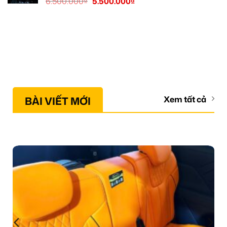
6.500.000
₫
5.500.000
₫
BÀI VIẾT MỚI
Xem tất cả