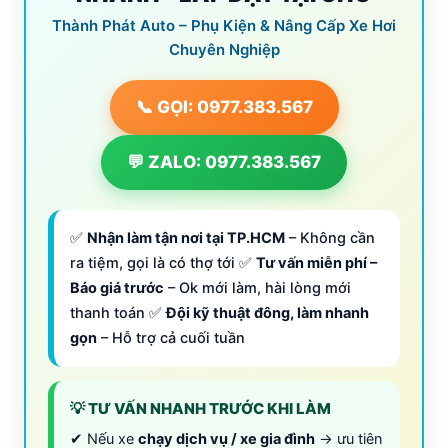
Thành Phát Auto – Phụ Kiện & Nâng Cấp Xe Hơi
Chuyên Nghiệp
📞 GỌI: 0977.383.567
💬 ZALO: 0977.383.567
✅
Nhận làm tận nơi tại TP.HCM
– Không cần
ra tiệm, gọi là có thợ tới ✅
Tư vấn miễn phí –
Báo giá trước
– Ok mới làm, hài lòng mới
thanh toán ✅
Đội kỹ thuật đông, làm nhanh
gọn
– Hỗ trợ cả cuối tuần
💡 TƯ VẤN NHANH TRƯỚC KHI LÀM
✔ Nếu xe
chạy dịch vụ / xe gia đình
→ ưu tiên