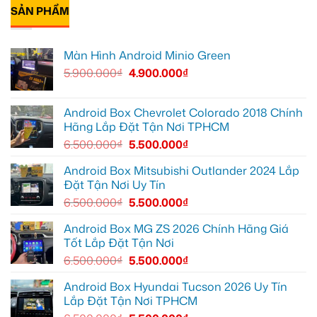
bình
Quận
Quận
bi
SẢN PHẨM
luận
9
1,
gầm
ở
vì
nâng
ô
Anh
màn
cấp
tô
Tấn
zin
giải
cho
lắp
Màn Hình Android Minio Green
thiếu
trí
Ford
Camera
tiện
Everest
hành
5.900.000
₫
4.900.000
₫
ích
tại
trình
Thủ
ô
Đức
tô
cần
Suzuki
ánh
XL7
Android Box Chevrolet Colorado 2018 Chính
sáng
tại
Hãng Lắp Đặt Tận Nơi TPHCM
tốt
Quận
hơn
12
6.500.000
₫
5.500.000
₫
để
ghi
lại
Android Box Mitsubishi Outlander 2024 Lắp
mọi
Đặt Tận Nơi Uy Tín
cung
đường
6.500.000
₫
5.500.000
₫
Android Box MG ZS 2026 Chính Hãng Giá
Tốt Lắp Đặt Tận Nơi
6.500.000
₫
5.500.000
₫
Android Box Hyundai Tucson 2026 Uy Tín
Lắp Đặt Tận Nơi TPHCM