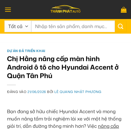
Bỏ
qua
nội
Tìm
dung
kiếm:
DỰ ÁN ĐÃ TRIỂN KHAI
Chị Hằng nâng cấp màn hình
Android ô tô cho Hyundai Accent ở
Quận Tân Phú
ĐĂNG VÀO
21/06/2026
BỞI
LÊ QUANG NHẬT PHƯƠNG
Bạn đang sở hữu chiếc Hyundai Accent và mong
muốn nâng tầm trải nghiệm lái xe với một hệ thống
giải trí, dẫn đường thông minh hơn? Việc
nâng cấp