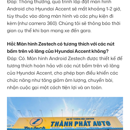
Đáp: Thông thường, quá trình lắp đặt màn hình
Android cho Hyundai Accent sẽ mất khoảng 1-2 giờ,
tùy thuộc vào dòng màn hình và các phụ kiện đi
kèm (như camera 360). Chúng tôi sẽ thông báo thời
gian cụ thể khi bạn mang xe đến gara.
Hỏi: Màn hình Zestech có tương thích với các nút
bấm trên vô lăng của Hyundai Accent không?
Đáp: Có. Màn hình Android Zestech được thiết kế để
tương thích hoàn hảo với các nút bấm trên vô lăng
của Hyundai Accent, cho phép bạn điều khiển các
chức năng như tăng giảm âm lượng, chuyển bài,
nhận cuộc gọi một cách tiện lợi và an toàn.