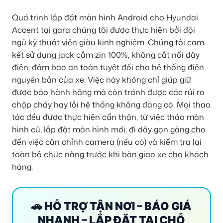
Quá trình lắp đặt màn hình Android cho Hyundai
Accent tại gara chúng tôi được thực hiện bởi đội
ngũ kỹ thuật viên giàu kinh nghiệm. Chúng tôi cam
kết sử dụng jack cắm zin 100%, không cắt nối dây
điện, đảm bảo an toàn tuyệt đối cho hệ thống điện
nguyên bản của xe. Việc này không chỉ giúp giữ
được bảo hành hãng mà còn tránh được các rủi ro
chập cháy hay lỗi hệ thống không đáng có. Mọi thao
tác đều được thực hiện cẩn thận, từ việc tháo màn
hình cũ, lắp đặt màn hình mới, đi dây gọn gàng cho
đến việc căn chỉnh camera (nếu có) và kiểm tra lại
toàn bộ chức năng trước khi bàn giao xe cho khách
hàng.
🚗 HỖ TRỢ TẬN NƠI – BÁO GIÁ
NHANH – LẮP ĐẶT TẠI CHỖ