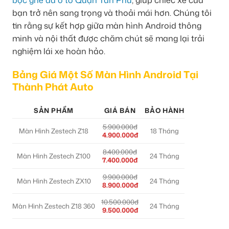
bọc ghế da ô tô Quận Tân Phú
, giúp chiếc xe của
bạn trở nên sang trọng và thoải mái hơn. Chúng tôi
tin rằng sự kết hợp giữa màn hình Android thông
minh và nội thất được chăm chút sẽ mang lại trải
nghiệm lái xe hoàn hảo.
Bảng Giá Một Số Màn Hình Android Tại
Thành Phát Auto
SẢN PHẨM
GIÁ BÁN
BẢO HÀNH
5.900.000đ
Màn Hình Zestech Z18
18 Tháng
4.900.000đ
8.400.000đ
Màn Hình Zestech Z100
24 Tháng
7.400.000đ
9.900.000đ
Màn Hình Zestech ZX10
24 Tháng
8.900.000đ
10.500.000đ
Màn Hình Zestech Z18 360
24 Tháng
9.500.000đ