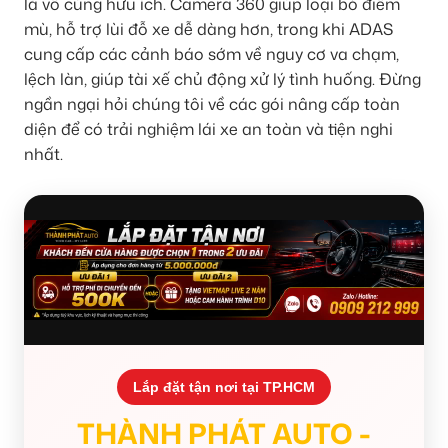
là vô cùng hữu ích. Camera 360 giúp loại bỏ điểm
mù, hỗ trợ lùi đỗ xe dễ dàng hơn, trong khi ADAS
cung cấp các cảnh báo sớm về nguy cơ va chạm,
lệch làn, giúp tài xế chủ động xử lý tình huống. Đừng
ngần ngại hỏi chúng tôi về các gói nâng cấp toàn
diện để có trải nghiệm lái xe an toàn và tiện nghi
nhất.
Lắp đặt tận nơi tại TP.HCM
THÀNH PHÁT AUTO -