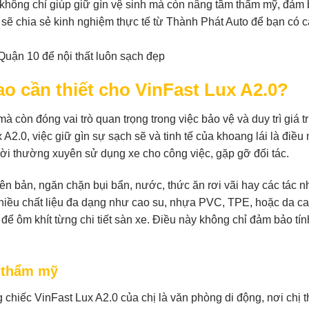
g không chỉ giúp giữ gìn vệ sinh mà còn nâng tầm thẩm mỹ, đảm
y sẽ chia sẻ kinh nghiệm thực tế từ Thành Phát Auto để bạn có c
sao cần thiết cho VinFast Lux A2.0?
mà còn đóng vai trò quan trọng trong việc bảo vệ và duy trì giá tr
 A2.0, việc giữ gìn sự sạch sẽ và tinh tế của khoang lái là điều
ời thường xuyên sử dụng xe cho công việc, gặp gỡ đối tác.
yên bản, ngăn chặn bụi bẩn, nước, thức ăn rơi vãi hay các tác 
hiều chất liệu đa dạng như cao su, nhựa PVC, TPE, hoặc da ca
để ôm khít từng chi tiết sàn xe. Điều này không chỉ đảm bảo tí
g thẩm mỹ
 chiếc VinFast Lux A2.0 của chị là văn phòng di động, nơi chị