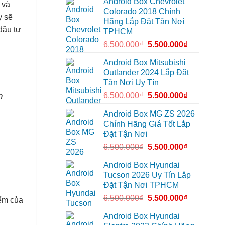
Android Box Chevrolet
Android
để
 và
đường
box
xem
Colorado 2018 Chính
xe
Youtube
y sẽ
Hãng Lắp Đặt Tận Nơi
Geely
EX2
đầu tư
TPHCM
tại
Quận
6.500.000
₫
5.500.000
₫
Gò
Vấp
để
Android Box Mitsubishi
xem
Outlander 2024 Lắp Đặt
YouTube
và
Tận Nơi Uy Tín
dẫn
đường
n
6.500.000
₫
5.500.000
₫
Android Box MG ZS 2026
Chính Hãng Giá Tốt Lắp
Đặt Tận Nơi
6.500.000
₫
5.500.000
₫
Android Box Hyundai
Tucson 2026 Uy Tín Lắp
Đặt Tận Nơi TPHCM
6.500.000
₫
5.500.000
₫
iểm của
Android Box Hyundai