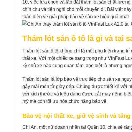
10, việc lựa chọn và lắp đặt thảm lót sàn chất lượn
chỉn chu và tiện nghi cho mỗi chuyến đi. Bài viết nà
toàn diện về giải pháp bảo vệ sàn xe hiệu quả nhất.
Thảm lót sàn ô tô là gì và tại 
Thảm lót sàn ô tô không chỉ là một phụ kiện trang trí 
thất xe. Với một chiếc xe sang trọng như VinFast Lux
kỳ chủ xe nào cũng quan tâm, đặc biệt là những ngư
Thảm lót sàn là lớp bảo vệ trực tiếp cho sàn xe ngu
gây mài mòn từ giày dép. Chúng được thiết kế với n
với kích thước và kiểu dáng được cắt may riêng biệt 
mỹ mà còn tối ưu hóa chức năng bảo vệ.
Bảo vệ nội thất xe, giữ vệ sinh và tăn
Chị An, một nữ doanh nhân tại Quận 10, chia sẻ rằng