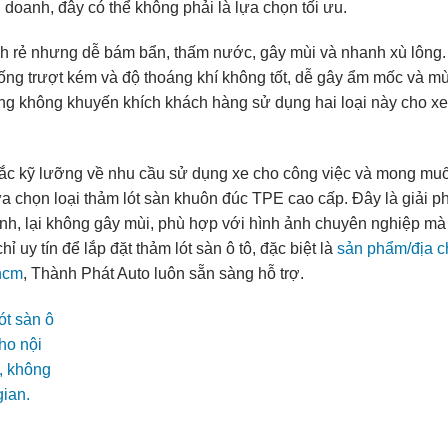
h doanh, đây có thể không phải là lựa chọn tối ưu.
nh rẻ nhưng dễ bám bẩn, thấm nước, gây mùi và nhanh xù lông
ống trượt kém và độ thoáng khí không tốt, dễ gây ẩm mốc và m
g không khuyến khích khách hàng sử dụng hai loại này cho xe
nhắc kỹ lưỡng về nhu cầu sử dụng xe cho công việc và mong mu
lựa chọn loại thảm lót sàn khuôn đúc TPE cao cấp. Đây là giải ph
inh, lại không gây mùi, phù hợp với hình ảnh chuyên nghiệp mà
uy tín để lắp đặt thảm lót sàn ô tô, đặc biệt là
sản phẩm/địa ch
phcm
, Thành Phát Auto luôn sẵn sàng hỗ trợ.