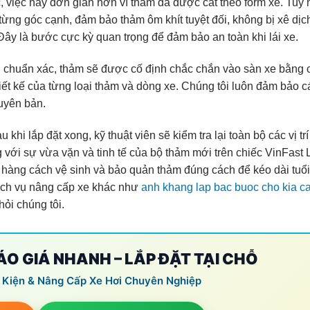
 việc này đơn giản hơn vì thảm đã được cắt theo form xe. Tuy 
 từng góc cạnh, đảm bảo thảm ôm khít tuyệt đối, không bị xê dịc
Đây là bước cực kỳ quan trọng để đảm bảo an toàn khi lái xe.
 chuẩn xác, thảm sẽ được cố định chắc chắn vào sàn xe bằng 
hiết kế của từng loại thảm và dòng xe. Chúng tôi luôn đảm bảo c
guyên bản.
 khi lắp đặt xong, kỹ thuật viên sẽ kiểm tra lại toàn bộ các vị tr
g với sự vừa vặn và tinh tế của bộ thảm mới trên chiếc VinFast 
hàng cách vệ sinh và bảo quản thảm đúng cách để kéo dài tuổi
ịch vụ nâng cấp xe khác như
anh khang lap bac buoc cho kia c
hỏi chúng tôi.
BÁO GIÁ NHANH – LẮP ĐẶT TẠI CHỖ
 Kiện & Nâng Cấp Xe Hơi Chuyên Nghiệp