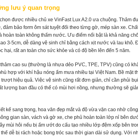
ững lưu ý quan trọng
 chọn được nhiều chủ xe VinFast Lux A2.0 ưa chuộng. Thảm đ
 đảm bảo form ôm sát tuyệt đối theo từng gờ, mép sàn xe. Chất
và hoàn toàn không thấm nước. Ưu điểm nổi bật là khả năng ch
cao 3-5cm, dễ dàng vệ sinh chỉ bằng cách xịt nước và lau khô. 
 hại, rất an toàn cho sức khỏe và có độ bền lên đến 5 năm.
thảm cao su (thường là nhựa dẻo PVC, TPE, TPV) cũng có kh
 phù hợp với khí hậu nóng ẩm mưa nhiều tại Việt Nam. Bề mặt 
rượt hiệu quả. Việc vệ sinh cũng rất đơn giản, chỉ cần phủi bụ
hất lượng ban đầu có thể có mùi hơi nồng, nhưng thường sẽ gi
hiết kế sang trọng, hoa văn đẹp mắt và độ vừa vặn cao nhờ côn
ng gian sàn, vách và gờ xe, che phủ hoàn toàn lớp nỉ bên dướ
ây mùi hôi nếu bị ẩm ướt do cấu tạo nhiều lớp đệm xốp bên tro
thể dễ bị rách hoặc bong tróc sau thời gian dài sử dụng. Với 