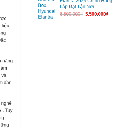
Elantra 2023 Chính Hãng
Lắp Đặt Tận Nơi
6.500.000
₫
5.500.000
₫
ược
 liệu
ống
Đặc
ả năng
thảm
i và
ảm dần
g nghệ
i. Tuy
ng.
những