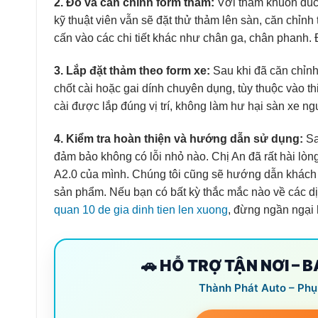
2. Đo và căn chỉnh form thảm:
Với thảm khuôn đúc,
kỹ thuật viên vẫn sẽ đặt thử thảm lên sàn, căn chỉnh
cấn vào các chi tiết khác như chân ga, chân phanh. 
3. Lắp đặt thảm theo form xe:
Sau khi đã căn chỉnh
chốt cài hoặc gai dính chuyên dụng, tùy thuộc vào t
cài được lắp đúng vị trí, không làm hư hại sàn xe n
4. Kiểm tra hoàn thiện và hướng dẫn sử dụng:
Sau
đảm bảo không có lỗi nhỏ nào. Chị An đã rất hài lòn
A2.0 của mình. Chúng tôi cũng sẽ hướng dẫn khách 
sản phẩm. Nếu bạn có bất kỳ thắc mắc nào về các d
quan 10 de gia dinh tien len xuong
, đừng ngần ngại 
🚗 HỖ TRỢ TẬN NƠI – 
Thành Phát Auto – Phụ