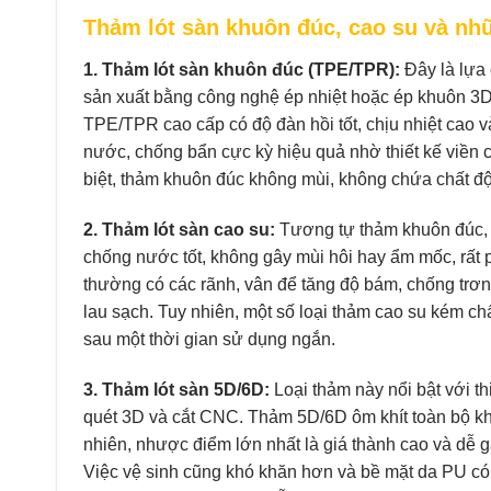
Thảm lót sàn khuôn đúc, cao su và nh
1. Thảm lót sàn khuôn đúc (TPE/TPR):
Đây là lựa
sản xuất bằng công nghệ ép nhiệt hoặc ép khuôn 3D,
TPE/TPR cao cấp có độ đàn hồi tốt, chịu nhiệt cao 
nước, chống bẩn cực kỳ hiệu quả nhờ thiết kế viền 
biệt, thảm khuôn đúc không mùi, không chứa chất độc
2. Thảm lót sàn cao su:
Tương tự thảm khuôn đúc, 
chống nước tốt, không gây mùi hôi hay ẩm mốc, rất
thường có các rãnh, vân để tăng độ bám, chống trơn t
lau sạch. Tuy nhiên, một số loại thảm cao su kém c
sau một thời gian sử dụng ngắn.
3. Thảm lót sàn 5D/6D:
Loại thảm này nổi bật với t
quét 3D và cắt CNC. Thảm 5D/6D ôm khít toàn bộ khô
nhiên, nhược điểm lớn nhất là giá thành cao và dễ g
Việc vệ sinh cũng khó khăn hơn và bề mặt da PU có 