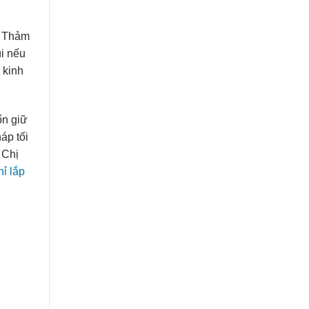
. Thảm
ùi nếu
 kinh
ốn giữ
áp tối
 Chị
ỉ lắp