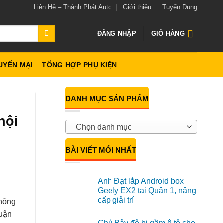
Liên Hệ – Thành Phát Auto
Giới thiệu
Tuyển Dụng
ĐĂNG NHẬP
GIỎ HÀNG
UYẾN MẠI
TỔNG HỢP PHỤ KIỆN
DANH MỤC SẢN PHẨM
nội
Chọn danh mục
BÀI VIẾT MỚI NHẤT
Anh Đạt lắp Android box
Geely EX2 tại Quận 1, nâng
cấp giải trí
không
Không
Quận
có
Chú Bảy độ bi gầm ô tô cho
bình