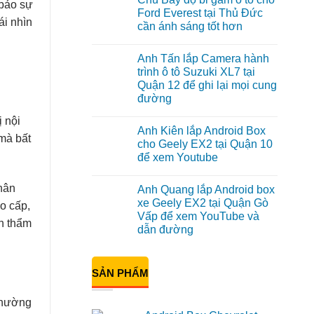
 bảo sự
luận
Ford Everest tại Thủ Đức
ở
ái nhìn
cần ánh sáng tốt hơn
Anh
Đạt
Không
lắp
có
Android
Anh Tấn lắp Camera hành
bình
box
luận
trình ô tô Suzuki XL7 tại
Geely
ở
EX2
Quận 12 để ghi lại mọi cung
Chú
tại
Bảy
đường
Quận
độ
1,
bi
Không
nâng
ị nội
gầm
có
cấp
Anh Kiên lắp Android Box
ô
bình
giải
 mà bất
tô
luận
cho Geely EX2 tại Quận 10
trí
ở
cho
để xem Youtube
Anh
Ford
Tấn
Everest
Không
lắp
tại
có
Camera
Thủ
nhân
Anh Quang lắp Android box
bình
hành
Đức
luận
xe Geely EX2 tại Quận Gò
trình
cần
o cấp,
ở
ô
ánh
Vấp để xem YouTube và
Anh
tô
nh thẩm
sáng
Kiên
dẫn đường
Suzuki
tốt
lắp
XL7
hơn
Android
Không
tại
Box
có
Quận
cho
bình
12
SẢN PHẨM
Geely
luận
để
ở
EX2
ghi
Anh
tại
lại
Quang
Quận
 thường
mọi
lắp
10
cung