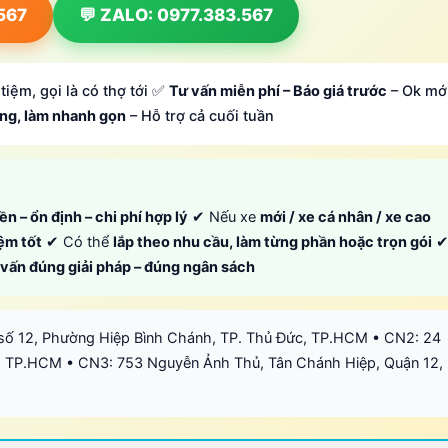
.567
💬 ZALO: 0977.383.567
tiệm, gọi là có thợ tới ✅
Tư vấn miễn phí – Báo giá trước
– Ok mớ
ông, làm nhanh gọn
– Hỗ trợ cả cuối tuần
ền – ổn định – chi phí hợp lý
✔ Nếu xe
mới / xe cá nhân / xe cao
iệm tốt
✔ Có thể
lắp theo nhu cầu, làm từng phần hoặc trọn gói
ư vấn đúng giải pháp – đúng ngân sách
số 12, Phường Hiệp Bình Chánh, TP. Thủ Đức, TP.HCM • CN2: 24
 TP.HCM • CN3: 753 Nguyễn Ảnh Thủ, Tân Chánh Hiệp, Quận 12,