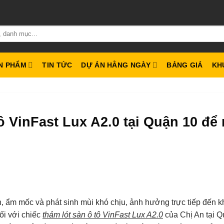
N PHẨM
TIN TỨC
DỰ ÁN HẰNG NGÀY
BẢNG GIÁ
KH
ô VinFast Lux A2.0 tại Quận 10 để 
bẩn, ẩm mốc và phát sinh mùi khó chịu, ảnh hưởng trực tiếp đến 
ối với chiếc
thảm lót sàn ô tô VinFast Lux A2.0
của Chị An tại 