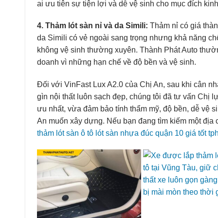
ai ưu tiên sự tiện lợi và dễ vệ sinh cho mục đích kin
4. Thảm lót sàn nỉ và da Simili:
Thảm nỉ có giá thà
da Simili có vẻ ngoài sang trọng nhưng khả năng ch
không vệ sinh thường xuyên. Thành Phát Auto thườn
doanh vì những hạn chế về độ bền và vệ sinh.
Đối với VinFast Lux A2.0 của Chị An, sau khi cân 
gìn nội thất luôn sạch đẹp, chúng tôi đã tư vấn Chị 
ưu nhất, vừa đảm bảo tính thẩm mỹ, độ bền, dễ vệ s
An muốn xây dựng. Nếu bạn đang tìm kiếm một địa chỉ 
thảm lót sàn ô tô lót sàn nhựa đúc quận 10 giá tốt t