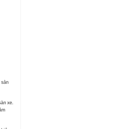
o sản
sàn xe.
đảm