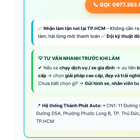
📞 GỌI: 0977.383
✅
Nhận làm tận nơi tại TP.HCM
– Không cần ra 
làm, hài lòng mới thanh toán ✅
Đội kỹ thuật đ
💡 TƯ VẤN NHANH TRƯỚC KHI LÀM
✔ Nếu xe
chạy dịch vụ / xe gia đình
→ ưu tiên
b
cấp
→ chọn
giải pháp cao cấp, đẹp và trải ngh
Chưa biết chọn gì? →
Gửi hình xe, nhân viên t
📍
Hệ thống Thành Phát Auto:
• CN1: 11 Đường 
Đường D5A, Phường Phước Long B, TP. Thủ Đức,
TP.HCM