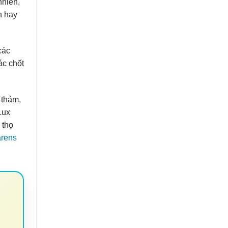
nhiên,
h hay
các
ác chốt
í thảm,
Lux
 thọ
arens