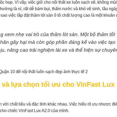
c họp. Vì vậy, việc giữ cho nội thất xe luôn sạch sẽ, không mùi
hường là nỉ, rất dễ bám bụi, thấm nước và khó vệ sinh, lâu ngà
 sao việc lắp đặt thảm lót sàn ô tô chất lượng cao là một khoản 
 xem nhẹ vai trò của thảm lót sàn. Một bộ thảm tốt
nhân gây hại mà còn góp phần đáng kể vào việc tạo
ịu, nâng cao trải nghiệm lái xe và thể hiện sự chuyê
n và lựa chọn tối ưu cho VinFast Lux
sàn với chất liệu và đặc tính khác nhau. Việc hiểu rõ ưu nhược đ
 cho chiếc VinFast Lux A2.0 của mình.