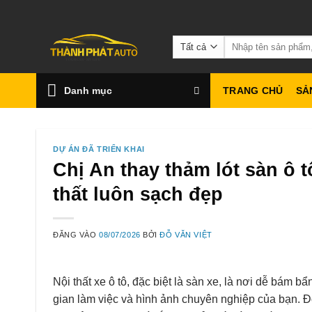
Bỏ
qua
Tìm
nội
kiếm:
dung
Danh mục
TRANG CHỦ
SẢ
DỰ ÁN ĐÃ TRIỂN KHAI
Chị An thay thảm lót sàn ô t
thất luôn sạch đẹp
ĐĂNG VÀO
08/07/2026
BỞI
ĐỖ VĂN VIỆT
Nội thất xe ô tô, đặc biệt là sàn xe, là nơi dễ bám 
gian làm việc và hình ảnh chuyên nghiệp của bạn. Đ