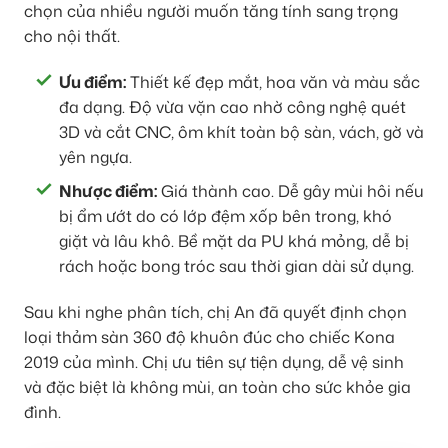
chọn của nhiều người muốn tăng tính sang trọng
cho nội thất.
Ưu điểm:
Thiết kế đẹp mắt, hoa văn và màu sắc
đa dạng. Độ vừa vặn cao nhờ công nghệ quét
3D và cắt CNC, ôm khít toàn bộ sàn, vách, gờ và
yên ngựa.
Nhược điểm:
Giá thành cao. Dễ gây mùi hôi nếu
bị ẩm ướt do có lớp đệm xốp bên trong, khó
giặt và lâu khô. Bề mặt da PU khá mỏng, dễ bị
rách hoặc bong tróc sau thời gian dài sử dụng.
Sau khi nghe phân tích, chị An đã quyết định chọn
loại thảm sàn 360 độ khuôn đúc cho chiếc Kona
2019 của mình. Chị ưu tiên sự tiện dụng, dễ vệ sinh
và đặc biệt là không mùi, an toàn cho sức khỏe gia
đình.