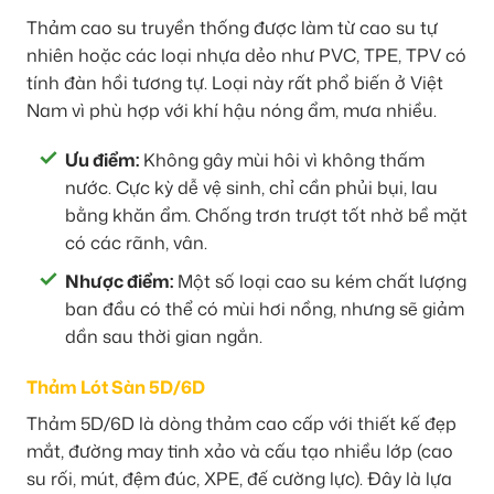
Thảm cao su truyền thống được làm từ cao su tự
nhiên hoặc các loại nhựa dẻo như PVC, TPE, TPV có
tính đàn hồi tương tự. Loại này rất phổ biến ở Việt
Nam vì phù hợp với khí hậu nóng ẩm, mưa nhiều.
Ưu điểm:
Không gây mùi hôi vì không thấm
nước. Cực kỳ dễ vệ sinh, chỉ cần phủi bụi, lau
bằng khăn ẩm. Chống trơn trượt tốt nhờ bề mặt
có các rãnh, vân.
Nhược điểm:
Một số loại cao su kém chất lượng
ban đầu có thể có mùi hơi nồng, nhưng sẽ giảm
dần sau thời gian ngắn.
Thảm Lót Sàn 5D/6D
Thảm 5D/6D là dòng thảm cao cấp với thiết kế đẹp
mắt, đường may tinh xảo và cấu tạo nhiều lớp (cao
su rối, mút, đệm đúc, XPE, đế cường lực). Đây là lựa