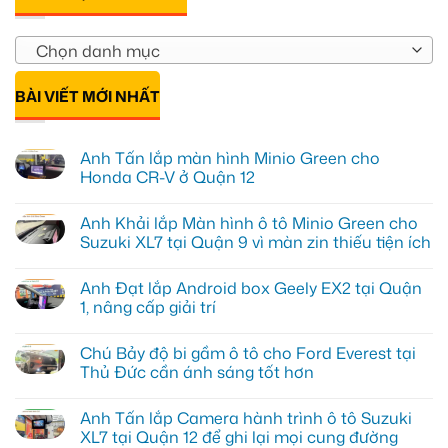
Chọn danh mục
BÀI VIẾT MỚI NHẤT
Anh Tấn lắp màn hình Minio Green cho
Honda CR-V ở Quận 12
Không
có
Anh Khải lắp Màn hình ô tô Minio Green cho
bình
luận
Suzuki XL7 tại Quận 9 vì màn zin thiếu tiện ích
ở
Anh
Không
Tấn
có
Anh Đạt lắp Android box Geely EX2 tại Quận
lắp
bình
màn
luận
1, nâng cấp giải trí
hình
ở
Minio
Anh
Không
Green
Khải
có
Chú Bảy độ bi gầm ô tô cho Ford Everest tại
cho
lắp
bình
Honda
Màn
luận
Thủ Đức cần ánh sáng tốt hơn
CR-
hình
ở
V
ô
Anh
Không
ở
tô
Đạt
có
Anh Tấn lắp Camera hành trình ô tô Suzuki
Quận
Minio
lắp
bình
12
Green
Android
luận
XL7 tại Quận 12 để ghi lại mọi cung đường
cho
box
ở