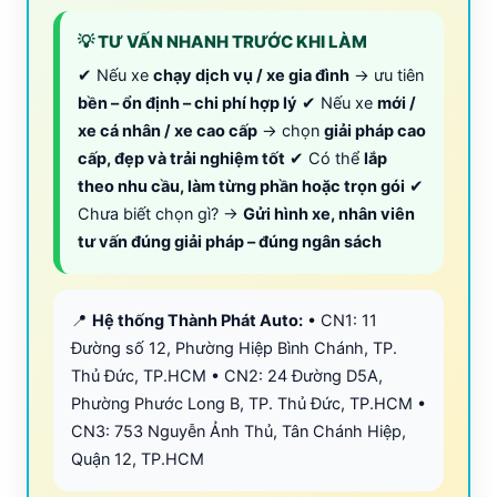
💡 TƯ VẤN NHANH TRƯỚC KHI LÀM
✔ Nếu xe
chạy dịch vụ / xe gia đình
→ ưu tiên
bền – ổn định – chi phí hợp lý
✔ Nếu xe
mới /
xe cá nhân / xe cao cấp
→ chọn
giải pháp cao
cấp, đẹp và trải nghiệm tốt
✔ Có thể
lắp
theo nhu cầu, làm từng phần hoặc trọn gói
✔
Chưa biết chọn gì? →
Gửi hình xe, nhân viên
tư vấn đúng giải pháp – đúng ngân sách
📍
Hệ thống Thành Phát Auto:
• CN1: 11
Đường số 12, Phường Hiệp Bình Chánh, TP.
Thủ Đức, TP.HCM • CN2: 24 Đường D5A,
Phường Phước Long B, TP. Thủ Đức, TP.HCM •
CN3: 753 Nguyễn Ảnh Thủ, Tân Chánh Hiệp,
Quận 12, TP.HCM