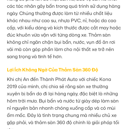
các tác nhân gây bẩn trong quá trình sử dụng hàng
ngày. Chúng thường được làm từ nhiều chất liệu
khác nhau như cao su, nhựa PVC, nỉ, hoặc da cao
cấp, với kiểu dáng và kích thước được cắt may hoặc
đúc khuôn vừa vặn với từng dòng xe. Thảm sàn
không chỉ ngăn chặn bụi bẩn, nước, vụn đồ ăn rơi
vãi mà còn góp phần làm cho nội thất xe trở nên
sang trọng và tinh tế hơn.
Lợi Ích Không Ngờ Của Thảm Sàn 360 Độ
Khi chị An đến Thành Phát Auto với chiếc Kona
2019 của mình, chị chia sẻ rằng sàn xe thường
xuyên bị bẩn do đi lại hàng ngày, đặc biệt là những
hôm trời mưa. Bụi bẩn và nước từ giày dép làm sàn
nỉ nguyên bản nhanh chóng xuống cấp và có mùi
ẩm mốc. Đây là tình trạng chung mà nhiều chủ xe
gặp phải, và thảm sàn 360 độ chính là giải pháp tối