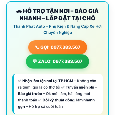
🚗 HỖ TRỢ TẬN NƠI – BÁO GIÁ
NHANH – LẮP ĐẶT TẠI CHỖ
Thành Phát Auto – Phụ Kiện & Nâng Cấp Xe Hơi
Chuyên Nghiệp
📞 GỌI: 0977.383.567
💬 ZALO: 0977.383.567
✅
Nhận làm tận nơi tại TP.HCM
– Không cần
ra tiệm, gọi là có thợ tới ✅
Tư vấn miễn phí –
Báo giá trước
– Ok mới làm, hài lòng mới
thanh toán ✅
Đội kỹ thuật đông, làm nhanh
gọn
– Hỗ trợ cả cuối tuần