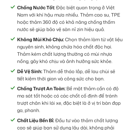
Chống Nước Tốt:
Đặc biệt quan trọng ở Việt
Nam với khí hậu mưa nhiều. Thảm cao su, TPE
hoặc thảm 360 độ có khả năng chống thấm
nước sẽ giúp bảo vệ sàn nỉ zin hiệu quả.
Không Mùi Khó Chịu:
Chọn thảm làm từ vật liệu
nguyên sinh, không chứa hóa chất độc hại.
Thảm kém chất lượng thường có mùi nhựa
nồng, gây khó chịu và ảnh hưởng sức khỏe.
Dễ Vệ Sinh:
Thảm dễ tháo lắp, dễ lau chùi sẽ
tiết kiệm thời gian và công sức cho bạn.
Chống Trượt An Toàn:
Bề mặt thảm cần có độ
ma sát tốt hoặc có các chốt cố định để tránh
trượt chân khi lái xe, đặc biệt là ở vị trí bàn đạp
ga, phanh.
Chất Liệu Bền Bỉ:
Đầu tư vào thảm chất lượng
cao sẽ giúp bạn sử dụng lâu dài, không phải