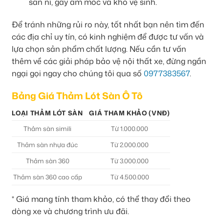
sàn nỉ, gây ẩm mốc và khó vệ sinh.
Để tránh những rủi ro này, tốt nhất bạn nên tìm đến
các địa chỉ uy tín, có kinh nghiệm để được tư vấn và
lựa chọn sản phẩm chất lượng. Nếu cần tư vấn
thêm về các giải pháp bảo vệ nội thất xe, đừng ngần
ngại gọi ngay cho chúng tôi qua số
0977383567
.
Bảng Giá Thảm Lót Sàn Ô Tô
LOẠI THẢM LÓT SÀN
GIÁ THAM KHẢO (VNĐ)
Thảm sàn simili
Từ 1.000.000
Thảm sàn nhựa đúc
Từ 2.000.000
Thảm sàn 360
Từ 3.000.000
Thảm sàn 360 cao cấp
Từ 4.500.000
* Giá mang tính tham khảo, có thể thay đổi theo
dòng xe và chương trình ưu đãi.