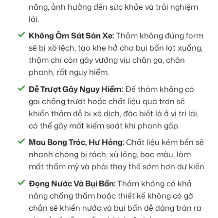
nắng, ảnh hưởng đến sức khỏe và trải nghiệm
lái.
Không Ôm Sát Sàn Xe:
Thảm không đúng form
sẽ bị xô lệch, tạo khe hở cho bụi bẩn lọt xuống,
thậm chí còn gây vướng víu chân ga, chân
phanh, rất nguy hiểm.
Dễ Trượt Gây Nguy Hiểm:
Đế thảm không có
gai chống trượt hoặc chất liệu quá trơn sẽ
khiến thảm dễ bị xê dịch, đặc biệt là ở vị trí lái,
có thể gây mất kiểm soát khi phanh gấp.
Mau Bong Tróc, Hư Hỏng:
Chất liệu kém bền sẽ
nhanh chóng bị rách, xù lông, bạc màu, làm
mất thẩm mỹ và phải thay thế sớm hơn dự kiến.
Đọng Nước Và Bụi Bẩn:
Thảm không có khả
năng chống thấm hoặc thiết kế không có gờ
chắn sẽ khiến nước và bụi bẩn dễ dàng tràn ra