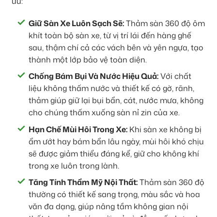
ưu:
Giữ Sàn Xe Luôn Sạch Sẽ:
Thảm sàn 360 độ ôm
khít toàn bộ sàn xe, từ vị trí lái đến hàng ghế
sau, thậm chí cả các vách bên và yên ngựa, tạo
thành một lớp bảo vệ toàn diện.
Chống Bám Bụi Và Nước Hiệu Quả:
Với chất
liệu không thấm nước và thiết kế có gờ, rãnh,
thảm giúp giữ lại bụi bẩn, cát, nước mưa, không
cho chúng thấm xuống sàn nỉ zin của xe.
Hạn Chế Mùi Hôi Trong Xe:
Khi sàn xe không bị
ẩm ướt hay bám bẩn lâu ngày, mùi hôi khó chịu
sẽ được giảm thiểu đáng kể, giữ cho không khí
trong xe luôn trong lành.
Tăng Tính Thẩm Mỹ Nội Thất:
Thảm sàn 360 độ
thường có thiết kế sang trọng, màu sắc và hoa
văn đa dạng, giúp nâng tầm không gian nội