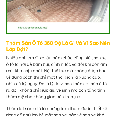
Thảm Sàn Ô Tô 360 Độ Là Gì Và Vì Sao Nên
Lắp Đặt?
Nhiều anh em đi xe lâu năm chắc cũng biết, sàn xe
ô tô là nơi dễ bám bụi, dính nước và đôi khi còn ám
mùi khó chịu nhất. Nội thất xe mà không được bảo
vệ đúng cách thì chỉ một thời gian là xuống cấp,
nhìn cũ kỹ ngay. Đó là lý do vì sao thảm lót sàn ô tô
ra đời, không chỉ giúp giữ vệ sinh mà còn tăng tính
thẩm mỹ cho không gian bên trong xe.
Thảm lót sàn ô tô là những tấm thảm được thiết kế
riêng để phủ lên bề mặt sàn xe, bảo vệ sàn xe khỏi