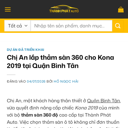
Bỏ
qua
nội
Tìm
dung
kiếm:
DỰ ÁN ĐÃ TRIỂN KHAI
Chị An lắp thảm sàn 360 cho Kona
2019 tại Quận Bình Tân
ĐĂNG VÀO
04/07/2026
BỞI
HỒ NGỌC HẢI
Chị An, một khách hàng thân thiết ở
Quận Bình Tân
,
vừa quyết định nâng cấp chiếc
Kona 2019
của mình
với bộ
thảm sàn 360 độ
cao cấp tại Thành Phát
Auto. Việc chọn thảm sàn ô tô không chỉ đơn thuần