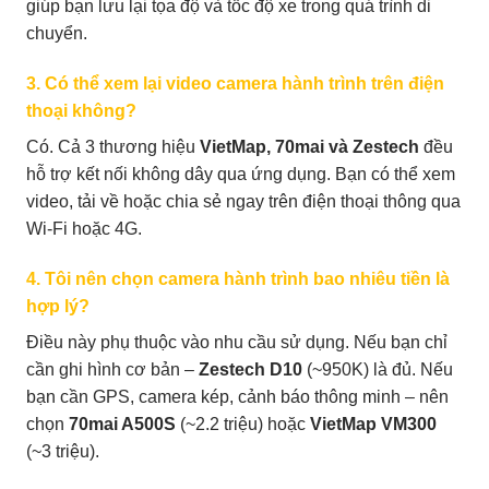
giúp bạn lưu lại tọa độ và tốc độ xe trong quá trình di
chuyển.
3. Có thể xem lại video camera hành trình trên điện
thoại không?
Có. Cả 3 thương hiệu
VietMap, 70mai và Zestech
đều
hỗ trợ kết nối không dây qua ứng dụng. Bạn có thể xem
video, tải về hoặc chia sẻ ngay trên điện thoại thông qua
Wi-Fi hoặc 4G.
4. Tôi nên chọn camera hành trình bao nhiêu tiền là
hợp lý?
Điều này phụ thuộc vào nhu cầu sử dụng. Nếu bạn chỉ
cần ghi hình cơ bản –
Zestech D10
(~950K) là đủ. Nếu
bạn cần GPS, camera kép, cảnh báo thông minh – nên
chọn
70mai A500S
(~2.2 triệu) hoặc
VietMap VM300
(~3 triệu).