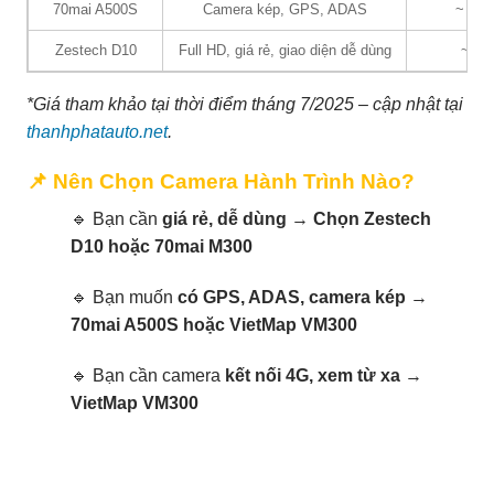
70mai A500S
Camera kép, GPS, ADAS
~ 2.1
Zestech D10
Full HD, giá rẻ, giao diện dễ dùng
~ 95
*Giá tham khảo tại thời điểm tháng 7/2025 – cập nhật tại
thanhphatauto.net
.
📌 Nên Chọn Camera Hành Trình Nào?
🔹 Bạn cần
giá rẻ, dễ dùng
→
Chọn Zestech
D10 hoặc 70mai M300
🔹 Bạn muốn
có GPS, ADAS, camera kép
→
70mai A500S hoặc VietMap VM300
🔹 Bạn cần camera
kết nối 4G, xem từ xa
→
VietMap VM300