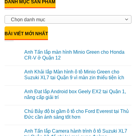
DANH MỤC SẢN PHẨM
Chọn danh mục
BÀI VIẾT MỚI NHẤT
Anh Tấn lắp màn hình Minio Green cho Honda
CR-V ở Quận 12
Không
có
Anh Khải lắp Màn hình ô tô Minio Green cho
bình
luận
Suzuki XL7 tại Quận 9 vì màn zin thiếu tiện ích
ở
Anh
Không
Tấn
có
Anh Đạt lắp Android box Geely EX2 tại Quận 1,
lắp
bình
màn
luận
nâng cấp giải trí
hình
ở
Minio
Anh
Không
Green
Khải
có
Chú Bảy độ bi gầm ô tô cho Ford Everest tại Thủ
cho
lắp
bình
Honda
Màn
luận
Đức cần ánh sáng tốt hơn
CR-
hình
ở
V
ô
Anh
Không
ở
tô
Đạt
có
Anh Tấn lắp Camera hành trình ô tô Suzuki XL7
Quận
Minio
lắp
bình
12
Green
Android
luận