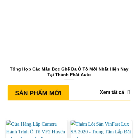
Tổng Hợp Các Mẫu Bọc Ghế Da Ô Tô Mới Nhất Hiện Nay
S
Tại Thành Phát Auto
Xem tất cả
SẢN PHẨM MỚI