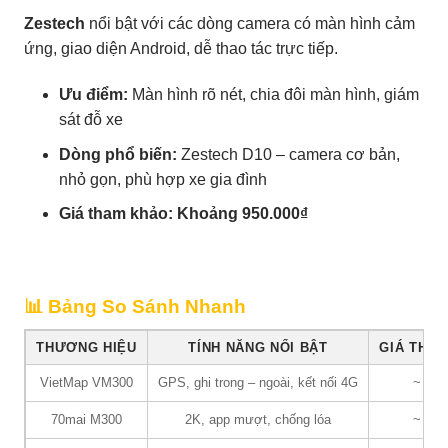
Zestech
nổi bật với các dòng camera có màn hình cảm
ứng, giao diện Android, dễ thao tác trực tiếp.
Ưu điểm:
Màn hình rõ nét, chia đôi màn hình, giám
sát đỗ xe
Dòng phổ biến:
Zestech D10 – camera cơ bản,
nhỏ gọn, phù hợp xe gia đình
Giá tham khảo:
Khoảng 950.000₫
📊 Bảng So Sánh Nhanh
THƯƠNG HIỆU
TÍNH NĂNG NỔI BẬT
GIÁ THAM
VietMap VM300
GPS, ghi trong – ngoài, kết nối 4G
~ 3.0
70mai M300
2K, app mượt, chống lóa
~ 1.4