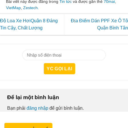
Bài viết này được đăng trong
Tin tức
và được gắn thẻ
70mai
,
VietMap
,
Zestech
.
Độ Loa Xe HơiQuận 8 Đáng
Địa Điểm Dán PPF Xe Ô Tô
Tin Cậy, Chất Lượng
Quận Bình Tân
Để lại một bình luận
Bạn phải
đăng nhập
để gửi bình luận.