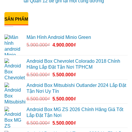
tại Quận 12 để ghi lại mọi cung đường
cho
box
ở
Suzuki
Geely
Chú
Không
XL7
EX2
Bảy
có
tại
tại
độ
bình
Quận
Quận
bi
SẢN PHẨM
luận
9
1,
gầm
ở
vì
nâng
ô
Anh
màn
cấp
tô
Tấn
zin
giải
cho
lắp
Màn Hình Android Minio Green
thiếu
trí
Ford
Camera
tiện
Everest
hành
5.900.000
₫
4.900.000
₫
ích
tại
trình
Thủ
ô
Đức
tô
cần
Suzuki
ánh
XL7
Android Box Chevrolet Colorado 2018 Chính
sáng
tại
Hãng Lắp Đặt Tận Nơi TPHCM
tốt
Quận
hơn
12
6.500.000
₫
5.500.000
₫
để
ghi
lại
Android Box Mitsubishi Outlander 2024 Lắp Đặt
mọi
Tận Nơi Uy Tín
cung
đường
6.500.000
₫
5.500.000
₫
Android Box MG ZS 2026 Chính Hãng Giá Tốt
Lắp Đặt Tận Nơi
6.500.000
₫
5.500.000
₫