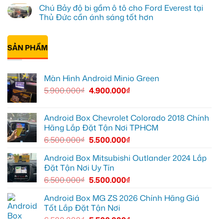
tại
Green
Khải
có
Chú Bảy độ bi gầm ô tô cho Ford Everest tại
Thủ
cho
lắp
bình
Đức
Honda
Màn
luận
Thủ Đức cần ánh sáng tốt hơn
vì
CR-
hình
ở
màn
V
ô
Anh
Không
zin
ở
tô
Đạt
có
giới
Quận
Minio
lắp
bình
hạn
12
Green
Android
SẢN PHẨM
luận
cho
box
ở
Suzuki
Geely
Chú
XL7
EX2
Bảy
tại
tại
độ
Màn Hình Android Minio Green
Quận
Quận
bi
9
1,
gầm
5.900.000
₫
4.900.000
₫
vì
nâng
ô
màn
cấp
tô
zin
giải
cho
thiếu
trí
Ford
tiện
Everest
Android Box Chevrolet Colorado 2018 Chính
ích
tại
Hãng Lắp Đặt Tận Nơi TPHCM
Thủ
Đức
6.500.000
₫
5.500.000
₫
cần
ánh
sáng
Android Box Mitsubishi Outlander 2024 Lắp
tốt
Đặt Tận Nơi Uy Tín
hơn
6.500.000
₫
5.500.000
₫
Android Box MG ZS 2026 Chính Hãng Giá
Tốt Lắp Đặt Tận Nơi