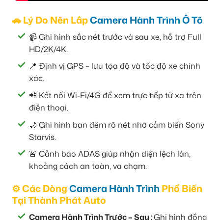
🚗 Lý Do Nên Lắp
Camera Hành Trình Ô Tô
📹 Ghi hình sắc nét trước và sau xe, hỗ trợ Full
HD/2K/4K.
📍 Định vị GPS – lưu tọa độ và tốc độ xe chính
xác.
📲 Kết nối Wi-Fi/4G để xem trực tiếp từ xa trên
điện thoại.
🌙 Ghi hình ban đêm rõ nét nhờ cảm biến Sony
Starvis.
🚨 Cảnh báo ADAS giúp nhận diện lệch làn,
khoảng cách an toàn, va chạm.
⚙️ Các Dòng
Camera Hành Trình
Phổ Biến
Tại Thành Phát Auto
Camera Hành Trình Trước – Sau :
Ghi hình đồng