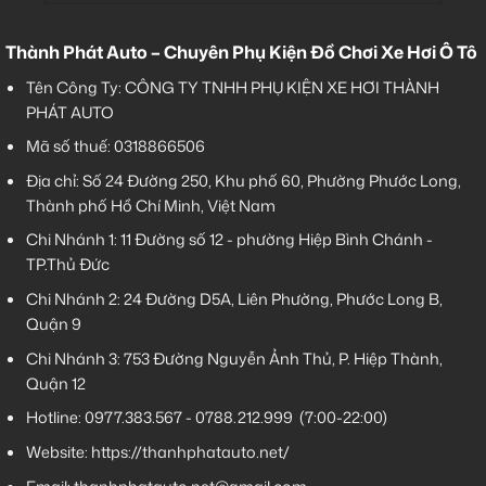
Thành Phát Auto – Chuyên Phụ Kiện Đồ Chơi Xe Hơi Ô Tô
Tên Công Ty: CÔNG TY TNHH PHỤ KIỆN XE HƠI THÀNH
PHÁT AUTO
Mã số thuế: 0318866506
Địa chỉ: Số 24 Đường 250, Khu phố 60, Phường Phước Long,
Thành phố Hồ Chí Minh, Việt Nam
Chi Nhánh 1:
11 Đường số 12 - phường Hiệp Bình Chánh -
TP.Thủ Đức
Chi Nhánh 2:
24 Đường D5A, Liên Phường, Phước Long B,
Quận 9
Chi Nhánh 3:
753 Đường Nguyễn Ảnh Thủ, P. Hiệp Thành,
Quận 12
Hotline:
0977.383.567
-
0788.212.999
(7:00-22:00)
Website:
https://thanhphatauto.net/