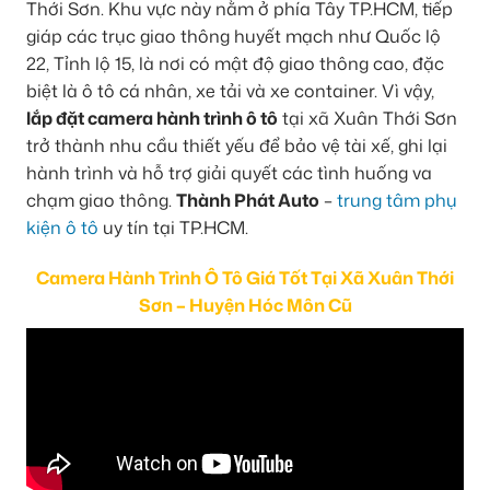
Thới Sơn. Khu vực này nằm ở phía Tây TP.HCM, tiếp
giáp các trục giao thông huyết mạch như Quốc lộ
22, Tỉnh lộ 15, là nơi có mật độ giao thông cao, đặc
biệt là ô tô cá nhân, xe tải và xe container. Vì vậy,
lắp đặt camera hành trình ô tô
tại xã Xuân Thới Sơn
trở thành nhu cầu thiết yếu để bảo vệ tài xế, ghi lại
hành trình và hỗ trợ giải quyết các tình huống va
chạm giao thông.
Thành Phát Auto
–
trung tâm phụ
kiện ô tô
uy tín tại TP.HCM.
Camera Hành Trình Ô Tô Giá Tốt Tại Xã Xuân Thới
Sơn – Huyện Hóc Môn Cũ