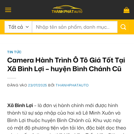
Bỏ
qua
nội
Tìm
dung
kiếm:
TIN TỨC
Camera Hành Trình Ô Tô Giá Tốt Tại
Xã Bình Lợi – huyện Bình Chánh Cũ
ĐĂNG VÀO
23/07/2025
BỞI
THANHPHATAUTO
Xã Bình Lợi
– là đơn vị hành chính mới được hình
thành từ sự sáp nhập của hai xã Lê Minh Xuân và
Bình Lợi thuộc huyện Bình Chánh cũ. Khu vực này
có mật độ phương tiện vận tải lớn, đặc biệt dọc theo