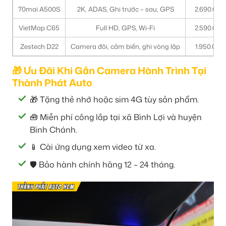
70mai A500S
2K, ADAS, Ghi trước – sau, GPS
2.690.000
VietMap C65
Full HD, GPS, Wi-Fi
2.590.000
Zestech D22
Camera đôi, cảm biến, ghi vòng lặp
1.950.000
🎁 Ưu Đãi Khi Gắn Camera Hành Trình Tại
Thành Phát Auto
🎁 Tặng thẻ nhớ hoặc sim 4G tùy sản phẩm.
🧰 Miễn phí công lắp tại xã Bình Lợi và huyện
Bình Chánh.
📱 Cài ứng dụng xem video từ xa.
🛡️ Bảo hành chính hãng 12 – 24 tháng.