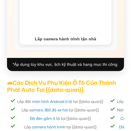
Lắp camera hành trình tận nhà
*Áp dụng tùy khu vực, lịch kỹ thuật và hạng mục thi công.
🚗Các Dịch Vụ Phụ Kiện Ô Tô Của Thành
Phát Auto Tại {{data-quan}}
Lắp đặt
màn hình Android ô tô
tại {{data-quan}}
Lắp đặ
Lắp
camera 360 độ xe hơi
tại {{data-quan}}
Nâng cấ
Độ đèn gầm ô tô
tại {{data-quan}}
Cách
Lắp
camera hành trình
tại {{data-quan}}
Dán ph