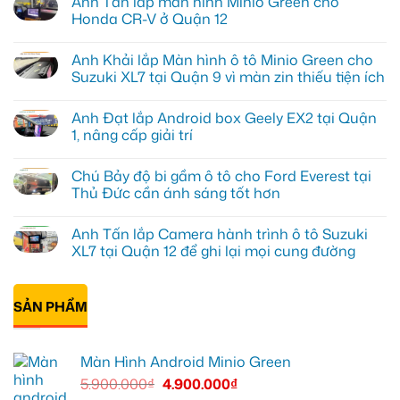
Anh Tấn lắp màn hình Minio Green cho
Honda CR-V ở Quận 12
Không
có
Anh Khải lắp Màn hình ô tô Minio Green cho
bình
luận
Suzuki XL7 tại Quận 9 vì màn zin thiếu tiện ích
ở
Anh
Không
Tấn
có
Anh Đạt lắp Android box Geely EX2 tại Quận
lắp
bình
màn
luận
1, nâng cấp giải trí
hình
ở
Minio
Anh
Không
Green
Khải
có
Chú Bảy độ bi gầm ô tô cho Ford Everest tại
cho
lắp
bình
Honda
Màn
luận
Thủ Đức cần ánh sáng tốt hơn
CR-
hình
ở
V
ô
Anh
Không
ở
tô
Đạt
có
Anh Tấn lắp Camera hành trình ô tô Suzuki
Quận
Minio
lắp
bình
12
Green
Android
luận
XL7 tại Quận 12 để ghi lại mọi cung đường
cho
box
ở
Suzuki
Geely
Chú
Không
XL7
EX2
Bảy
có
tại
tại
độ
bình
Quận
Quận
bi
SẢN PHẨM
luận
9
1,
gầm
ở
vì
nâng
ô
Anh
màn
cấp
tô
Tấn
zin
giải
cho
lắp
Màn Hình Android Minio Green
thiếu
trí
Ford
Camera
tiện
Everest
hành
5.900.000
₫
4.900.000
₫
ích
tại
trình
Thủ
ô