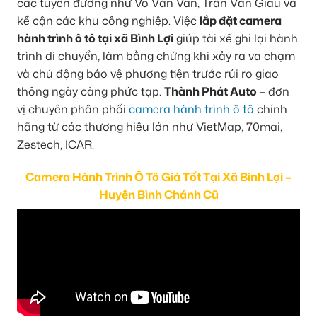
các tuyến đường như Võ Văn Vân, Trần Văn Giàu và
kề cận các khu công nghiệp. Việc
lắp đặt camera
hành trình ô tô tại xã Bình Lợi
giúp tài xế ghi lại hành
trình di chuyển, làm bằng chứng khi xảy ra va chạm
và chủ động bảo vệ phương tiện trước rủi ro giao
thông ngày càng phức tạp.
Thành Phát Auto
– đơn
vị chuyên phân phối
camera hành trình ô tô
chính
hãng từ các thương hiệu lớn như VietMap, 70mai,
Zestech, ICAR.
Camera Hành Trình Ô Tô Giá Tốt Tại Xã Bình Lợi –
Huyện Bình Chánh Cũ