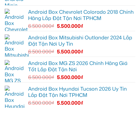
Đức
tô
cần
Suzuki
ánh
XL7
Android Box Chevrolet Colorado 2018 Chính
sáng
tại
Hãng Lắp Đặt Tận Nơi TPHCM
tốt
Quận
hơn
12
6.500.000
₫
5.500.000
₫
để
ghi
lại
Android Box Mitsubishi Outlander 2024 Lắp
mọi
Đặt Tận Nơi Uy Tín
cung
đường
6.500.000
₫
5.500.000
₫
Android Box MG ZS 2026 Chính Hãng Giá
Tốt Lắp Đặt Tận Nơi
6.500.000
₫
5.500.000
₫
Android Box Hyundai Tucson 2026 Uy Tín
Lắp Đặt Tận Nơi TPHCM
6.500.000
₫
5.500.000
₫