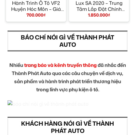
Hành Trình Ô Tô VF2
Lux SA 2020 – Trung
y
Huyện Hóc Môn – Giá
Tâm Lắp Đặt Chính
Tốt TPHCM
Hãng TPHCM
700.000
₫
1.850.000
₫
BÁO CHÍ NÓI GÌ VỀ THÀNH PHÁT
AUTO
Nhiều
trang báo và kênh truyền thông
đã nhắc đến
Thành Phát Auto qua các câu chuyện về dịch vụ,
sản phẩm và hành trình phát triển thương hiệu
trong lĩnh vực phụ kiện ô tô.
KHÁCH HÀNG NÓI GÌ VỀ THÀNH
PHÁT AUTO