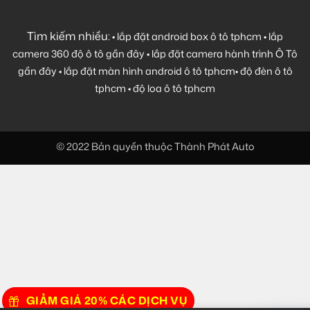
Tìm kiếm nhiều:
•
lắp đặt android box ô tô tphcm
•
lắp
camera 360 độ ô tô gần đây
•
lắp đặt camera hành trình Ô Tô
gần đây
•
lắp đặt màn hình android ô tô tphcm
•
độ đèn ô tô
tphcm
•
độ loa ô tô tphcm
© 2022 Bản quyền thuộc Thành Phát Auto
GIẢM GIÁ 20% CÁC DỊCH VỤ