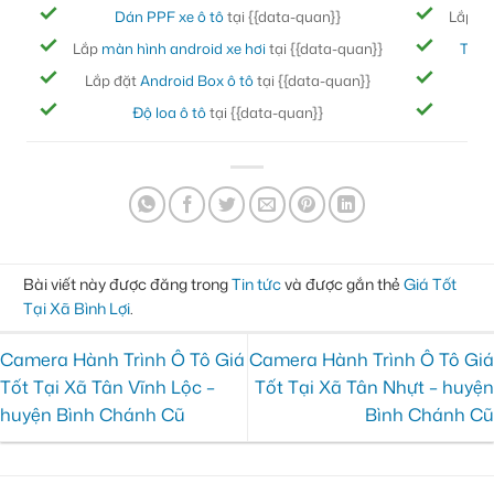
Dán PPF xe ô tô
tại {{data-quan}}
Lắp đ
Lắp
màn hình android xe hơi
tại {{data-quan}}
Thảm
Lắp đặt
Android Box ô tô
tại {{data-quan}}
Bọc
Độ loa ô tô
tại {{data-quan}}
Đ
Bài viết này được đăng trong
Tin tức
và được gắn thẻ
Giá Tốt
Tại Xã Bình Lợi
.
Camera Hành Trình Ô Tô Giá
Camera Hành Trình Ô Tô Giá
Tốt Tại Xã Tân Vĩnh Lộc –
Tốt Tại Xã Tân Nhựt – huyện
huyện Bình Chánh Cũ
Bình Chánh Cũ