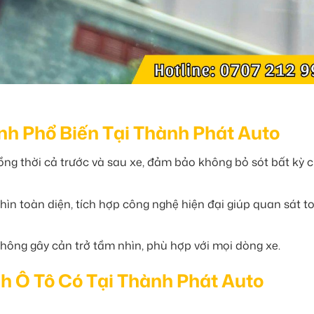
nh Phổ Biến Tại Thành Phát Auto
ồng thời cả trước và sau xe, đảm bảo không bỏ sót bất kỳ ch
ìn toàn diện, tích hợp công nghệ hiện đại giúp quan sát t
không gây cản trở tầm nhìn, phù hợp với mọi dòng xe.
h Ô Tô Có Tại Thành Phát Auto