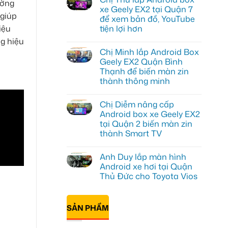
ường
luận
xe Geely EX2 tại Quận 7
ở
giúp
để xem bản đồ, YouTube
Cô
Thảo
iệu
tiện lợi hơn
gắn
Android
Không
g hiệu
box
có
Chị Minh lắp Android Box
xe
bình
Geely
luận
Geely EX2 Quận Bình
ở
EX2
Thạnh để biến màn zin
Chị
ở
Thư
Hóc
thành thông minh
lắp
Môn
Android
Không
để
box
có
lái
Chị Diễm nâng cấp
xe
bình
xe
Geely
luận
thoải
Android box xe Geely EX2
ở
EX2
mái
tại Quận 2 biến màn zin
Chị
tại
hơn
Minh
Quận
thành Smart TV
lắp
7
Android
Không
để
Box
có
xem
Anh Duy lắp màn hình
Geely
bình
bản
EX2
luận
đồ,
Android xe hơi tại Quận
ở
Quận
YouTube
Thủ Đức cho Toyota Vios
Chị
Bình
tiện
Diễm
Thạnh
lợi
Không
nâng
để
hơn
có
cấp
biến
bình
Android
màn
SẢN PHẨM
luận
box
zin
ở
xe
thành
Anh
Geely
thông
Duy