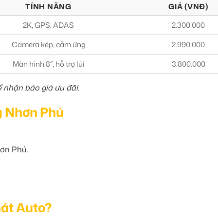
TÍNH NĂNG
GIÁ (VNĐ)
2K, GPS, ADAS
2.300.000
Camera kép, cảm ứng
2.990.000
Màn hình 8″, hỗ trợ lùi
3.800.000
ể nhận báo giá ưu đãi.
ng Nhơn Phú
hơn Phú.
át Auto?