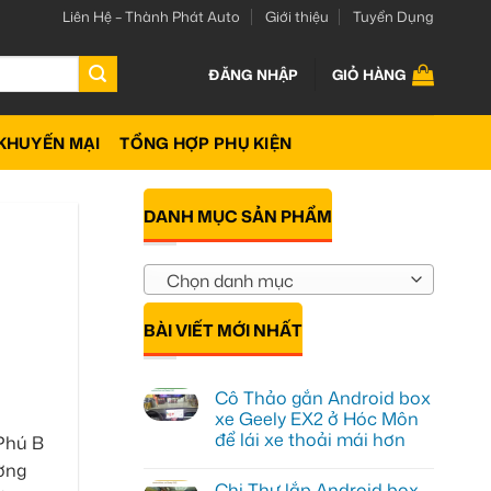
Liên Hệ – Thành Phát Auto
Giới thiệu
Tuyển Dụng
ĐĂNG NHẬP
GIỎ HÀNG
KHUYẾN MẠI
TỔNG HỢP PHỤ KIỆN
DANH MỤC SẢN PHẨM
Chọn danh mục
BÀI VIẾT MỚI NHẤT
Cô Thảo gắn Android box
xe Geely EX2 ở Hóc Môn
để lái xe thoải mái hơn
Phú B
Không
ường
có
Chị Thư lắp Android box
bình