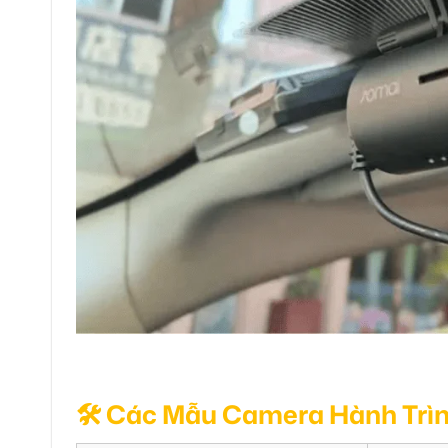
🛠️ Các Mẫu Camera Hành Trì