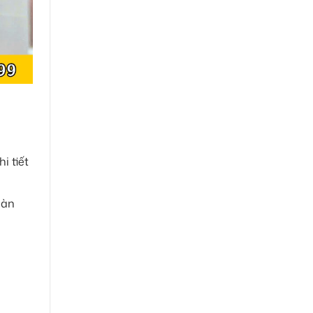
i tiết
oàn