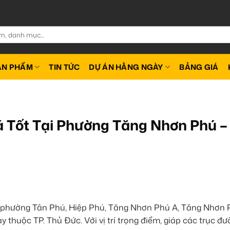
ẢN PHẨM
TIN TỨC
DỰ ÁN HẰNG NGÀY
BẢNG GIÁ
 Tốt Tại Phường Tăng Nhơn Phú –
 phường Tân Phú, Hiệp Phú, Tăng Nhơn Phú A, Tăng Nhơn 
thuộc TP. Thủ Đức. Với vị trí trọng điểm, giáp các trục đ