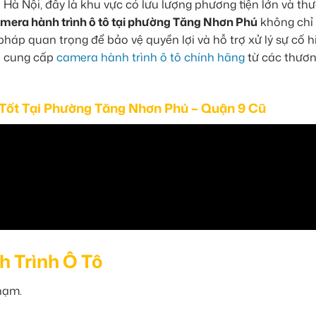
Hà Nội, đây là khu vực có lưu lượng phương tiện lớn và th
amera hành trình ô tô tại phường Tăng Nhơn Phú
không chỉ 
pháp quan trọng để bảo vệ quyền lợi và hỗ trợ xử lý sự cố h
n cung cấp
camera hành trình ô tô chính hãng
từ các thươn
 Tốt Tại Phường Tăng Nhơn Phú – Quận 9 Cũ
 Trình Ô Tô
chạm.