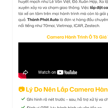
huyết mạch như Lê Văn Việt, Đỗ Xuân Hợp, Xa lộ 
xuyên xảy ra va chạm giao thông. Việc
lắp đặt c
tài xế an tâm trên mọi hành trình mà còn là giải 
quả.
Thành Phát Auto
là đơn vị hàng đầu chuyê
nổi tiếng như 70mai, Vietmap, ICAR, Zestech.
Camera Hành Trình Ô Tô Giá
📷 Lý Do Nên Lắp Camera Hành
Ghi hình rõ nét trước – sau, hỗ trợ xử lý va 
Định vị GPS, lưu hành trình và vận tốc xe.