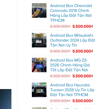
EX2
minh
lắp
tại
Android Box Chevrolet
màn
Quận
hình
Colorado 2018 Chính
2
Android
biến
Hãng Lắp Đặt Tận Nơi
xe
màn
hơi
TPHCM
zin
tại
thành
Quận
6.500.000
₫
5.500.000
₫
Smart
Thủ
TV
Đức
cho
Android Box Mitsubishi
Toyota
Outlander 2024 Lắp Đặt
Vios
Tận Nơi Uy Tín
6.500.000
₫
5.500.000
₫
Android Box MG ZS
2026 Chính Hãng Giá
Tốt Lắp Đặt Tận Nơi
6.500.000
₫
5.500.000
₫
Android Box Hyundai
Tucson 2026 Uy Tín Lắp
Đặt Tận Nơi TPHCM
6.500.000
₫
5.500.000
₫