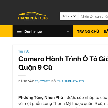
Bỏ
qua
nội
Tìm
kiếm:
dung
Danh mục
TRANG CHỦ
S
TIN TỨC
Camera Hành Trình Ô Tô Giá
Quận 9 Cũ
ĐĂNG VÀO
23/07/2025
BỞI
THANHPHATAUTO
Phường Tăng Nhơn Phú
– được sáp nhập từ các
và một phần Long Thạnh Mỹ thuộc quận 9 cũ, nay 