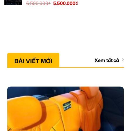
6.500.000
₫
5.500.000
₫
BÀI VIẾT MỚI
Xem tất cả