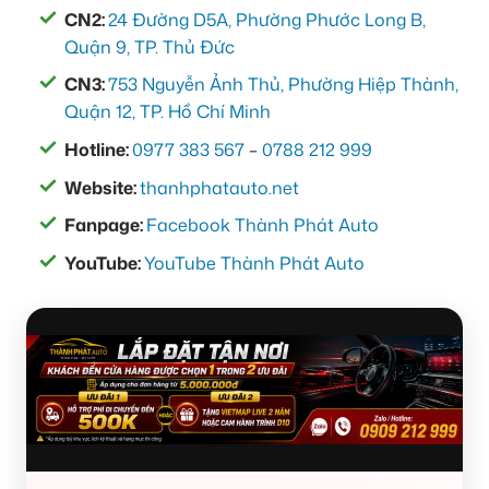
CN2:
24 Đường D5A, Phường Phước Long B,
Quận 9, TP. Thủ Đức
CN3:
753 Nguyễn Ảnh Thủ, Phường Hiệp Thành,
Quận 12, TP. Hồ Chí Minh
Hotline:
0977 383 567
–
0788 212 999
Website:
thanhphatauto.net
Fanpage:
Facebook Thành Phát Auto
YouTube:
YouTube Thành Phát Auto