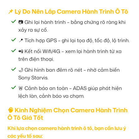
📌 Lý Do Nên Lắp Camera Hành Trình Ô Tô
📷 Ghi lại hành trình – bằng chứng rõ ràng khi
xảy ra sự cố.
📍 Tích hợp GPS – ghi lại tọa độ, tốc độ, lộ trình.
📲 Kết nối Wifi/4G – xem lại hành trình từ xa
trên điện thoại.
🌙 Ghi hình ban đêm rõ nét – nhờ cảm biến
Sony Starvis.
🚨 Cảnh báo an toàn – ADAS giúp phát hiện
lệch làn, cảnh báo va chạm.
🧠 Kinh Nghiệm Chọn Camera Hành Trình
Ô Tô Giá Tốt
Khi lựa chọn camera hành trình ô tô, bạn cần lưu ý
các yếu tố sau: