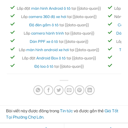
Lắp đặt
màn hình Android ô tô
tại {{data-quan}}
Lắp đặ
Lắp
camera 360 độ xe hơi
tại {{data-quan}}
Nâng cấ
Độ đèn gầm ô tô
tại {{data-quan}}
Cách
Lắp
camera hành trình
tại {{data-quan}}
Dán ph
Dán PPF xe ô tô
tại {{data-quan}}
Lắp đ
Lắp
màn hình android xe hơi
tại {{data-quan}}
Thảm
Lắp đặt
Android Box ô tô
tại {{data-quan}}
Bọc
Độ loa ô tô
tại {{data-quan}}
Đ
Bài viết này được đăng trong
Tin tức
và được gắn thẻ
Giá Tốt
Tại Phường Chợ Lớn
.