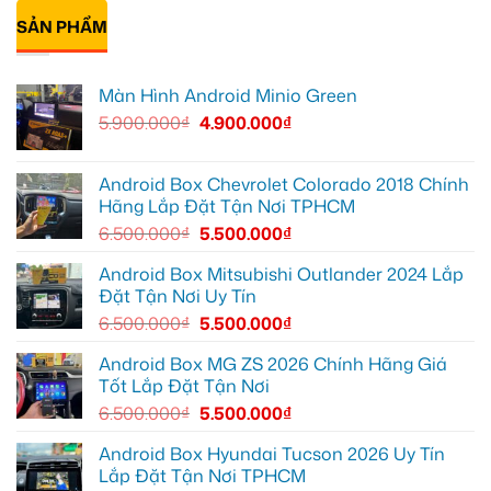
giới
Quận
Minio
lắp
bình
hạn
12
Green
Android
SẢN PHẨM
luận
cho
box
ở
Suzuki
Geely
Chú
XL7
EX2
Bảy
tại
tại
độ
Màn Hình Android Minio Green
Quận
Quận
bi
9
1,
gầm
5.900.000
₫
4.900.000
₫
vì
nâng
ô
màn
cấp
tô
zin
giải
cho
thiếu
trí
Ford
tiện
Everest
Android Box Chevrolet Colorado 2018 Chính
ích
tại
Hãng Lắp Đặt Tận Nơi TPHCM
Thủ
Đức
6.500.000
₫
5.500.000
₫
cần
ánh
sáng
Android Box Mitsubishi Outlander 2024 Lắp
tốt
Đặt Tận Nơi Uy Tín
hơn
6.500.000
₫
5.500.000
₫
Android Box MG ZS 2026 Chính Hãng Giá
Tốt Lắp Đặt Tận Nơi
6.500.000
₫
5.500.000
₫
Android Box Hyundai Tucson 2026 Uy Tín
Lắp Đặt Tận Nơi TPHCM