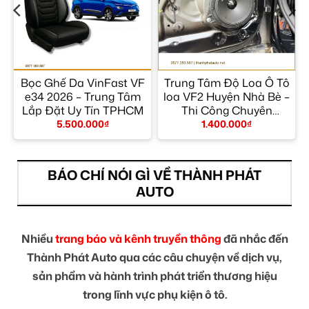
Bọc Ghế Da VinFast VF
Trung Tâm Độ Loa Ô Tô
g
e34 2026 – Trung Tâm
loa VF2 Huyện Nhà Bè –
Lắp Đặt Uy Tín TPHCM
Thi Công Chuyên
Nghiệp
5.500.000
₫
1.400.000
₫
BÁO CHÍ NÓI GÌ VỀ THÀNH PHÁT
AUTO
Nhiều
trang báo và kênh truyền thông
đã nhắc đến
Thành Phát Auto qua các câu chuyện về dịch vụ,
sản phẩm và hành trình phát triển thương hiệu
trong lĩnh vực phụ kiện ô tô.