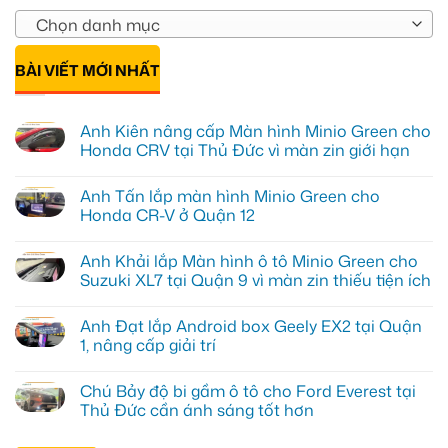
Chọn danh mục
BÀI VIẾT MỚI NHẤT
Anh Kiên nâng cấp Màn hình Minio Green cho
Honda CRV tại Thủ Đức vì màn zin giới hạn
Không
có
Anh Tấn lắp màn hình Minio Green cho
bình
luận
Honda CR-V ở Quận 12
ở
Anh
Không
Kiên
có
Anh Khải lắp Màn hình ô tô Minio Green cho
nâng
bình
cấp
luận
Suzuki XL7 tại Quận 9 vì màn zin thiếu tiện ích
Màn
ở
hình
Anh
Không
Minio
Tấn
có
Anh Đạt lắp Android box Geely EX2 tại Quận
Green
lắp
bình
cho
màn
luận
1, nâng cấp giải trí
Honda
hình
ở
CRV
Minio
Anh
Không
tại
Green
Khải
có
Chú Bảy độ bi gầm ô tô cho Ford Everest tại
Thủ
cho
lắp
bình
Đức
Honda
Màn
luận
Thủ Đức cần ánh sáng tốt hơn
vì
CR-
hình
ở
màn
V
ô
Anh
Không
zin
ở
tô
Đạt
có