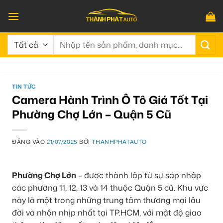
Bỏ
qua
nội
Tìm
dung
kiếm:
TIN TỨC
Camera Hành Trình Ô Tô Giá Tốt Tại
Phường Chợ Lớn – Quận 5 Cũ
ĐĂNG VÀO
21/07/2025
BỞI
THANHPHATAUTO
Phường Chợ Lớn
– được thành lập từ sự sáp nhập
các phường 11, 12, 13 và 14 thuộc Quận 5 cũ. Khu vực
này là một trong những trung tâm thương mại lâu
đời và nhộn nhịp nhất tại TP.HCM, với mật độ giao