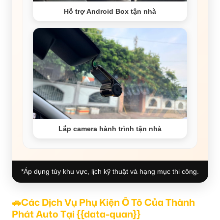
Hỗ trợ Android Box tận nhà
Lắp camera hành trình tận nhà
*Áp dụng tùy khu vực, lịch kỹ thuật và hạng mục thi công.
🚗Các Dịch Vụ Phụ Kiện Ô Tô Của Thành
Phát Auto Tại {{data-quan}}