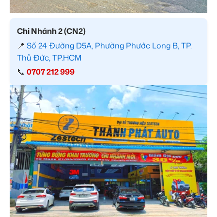
Chi Nhánh 2 (CN2)
📍
Số 24 Đường D5A, Phường Phước Long B, TP.
Thủ Đức, TP.HCM
📞
0707 212 999