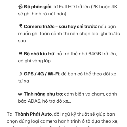
📹
Độ phân giải:
từ Full HD trở lên (2K hoặc 4K
sẽ ghi hình rõ nét hơn)
🎥
Camera trước – sau hay chỉ trước:
nếu bạn
muốn ghi toàn cảnh thì nên chọn loại ghi trước
sau
💾
Bộ nhớ lưu trữ:
hỗ trợ thẻ nhớ 64GB trở lên,
có ghi vòng lặp
📡
GPS / 4G / Wi-Fi:
để bạn có thể theo dõi xe
từ xa
🧩
Tính năng phụ trợ:
cảm biến va chạm, cảnh
báo ADAS, hỗ trợ đỗ xe…
Tại
Thành Phát Auto
, đội ngũ kỹ thuật sẽ giúp bạn
chọn đúng loại camera hành trình ô tô dựa theo xe,