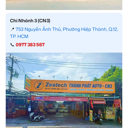
Chi Nhánh 3 (CN3)
📍
753 Nguyễn Ảnh Thủ, Phường Hiệp Thành, Q.12,
TP. HCM
📞
0977 383 567