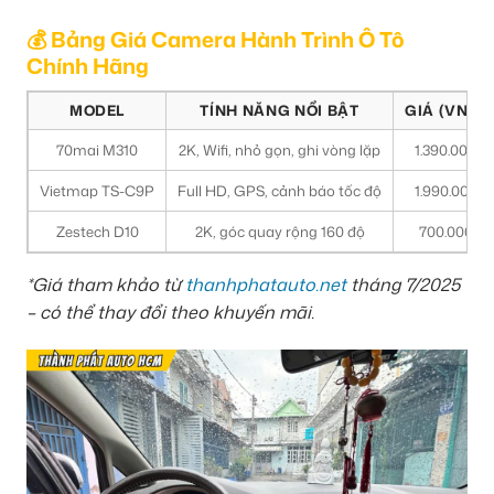
💰 Bảng Giá Camera Hành Trình Ô Tô
Chính Hãng
MODEL
TÍNH NĂNG NỔI BẬT
GIÁ (VNĐ)
70mai M310
2K, Wifi, nhỏ gọn, ghi vòng lặp
1.390.000
Vietmap TS-C9P
Full HD, GPS, cảnh báo tốc độ
1.990.000
Zestech D10
2K, góc quay rộng 160 độ
700.000
*Giá tham khảo từ
thanhphatauto.net
tháng 7/2025
– có thể thay đổi theo khuyến mãi.