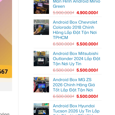
Màn Hình Android Minio
bi
màn
nâng
gầm
zin
Green
cấp
ô
thiếu
giải
tô
tiện
5.900.000
₫
4.900.000
₫
trí
cho
ích
Ford
Everest
Android Box Chevrolet
tại
Colorado 2018 Chính
Thủ
Đức
Hãng Lắp Đặt Tận Nơi
cần
TPHCM
ánh
sáng
6.500.000
₫
5.500.000
₫
tốt
hơn
Android Box Mitsubishi
Outlander 2024 Lắp Đặt
Tận Nơi Uy Tín
6.500.000
₫
5.500.000
₫
Android Box MG ZS
2026 Chính Hãng Giá
Tốt Lắp Đặt Tận Nơi
6.500.000
₫
5.500.000
₫
Android Box Hyundai
Tucson 2026 Uy Tín Lắp
chóng