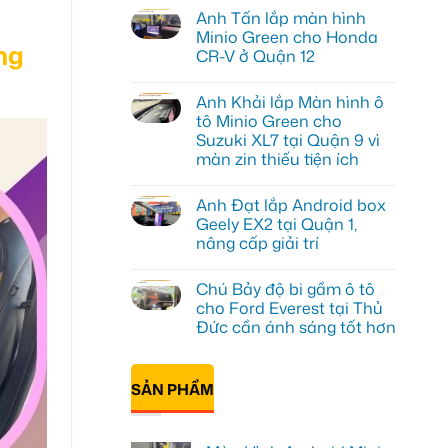
có
Anh Tấn lắp màn hình
bình
luận
Minio Green cho Honda
ở
ng
CR-V ở Quận 12
Anh
Kiên
Không
nâng
có
cấp
Anh Khải lắp Màn hình ô
bình
Màn
luận
tô Minio Green cho
hình
ở
Minio
Suzuki XL7 tại Quận 9 vì
Anh
Green
Tấn
màn zin thiếu tiện ích
cho
lắp
Honda
màn
Không
CRV
hình
có
tại
Anh Đạt lắp Android box
Minio
bình
Thủ
Green
luận
Geely EX2 tại Quận 1,
Đức
ở
cho
vì
nâng cấp giải trí
Anh
Honda
màn
Khải
CR-
Không
zin
lắp
V
có
giới
Màn
ở
Chú Bảy độ bi gầm ô tô
bình
hạn
hình
Quận
luận
cho Ford Everest tại Thủ
ô
12
ở
tô
Đức cần ánh sáng tốt hơn
Anh
Minio
Đạt
Green
Không
lắp
cho
có
Android
Suzuki
bình
box
SẢN PHẨM
XL7
luận
Geely
ở
tại
EX2
Chú
Quận
tại
Bảy
9
Quận
độ
vì
1,