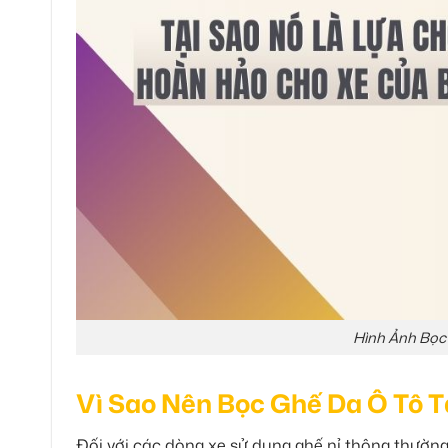
Hình Ảnh Bọc
Vì Sao Nên Bọc Ghế Da Ô Tô T
Đối với các dòng xe sử dụng ghế nỉ thông thườn