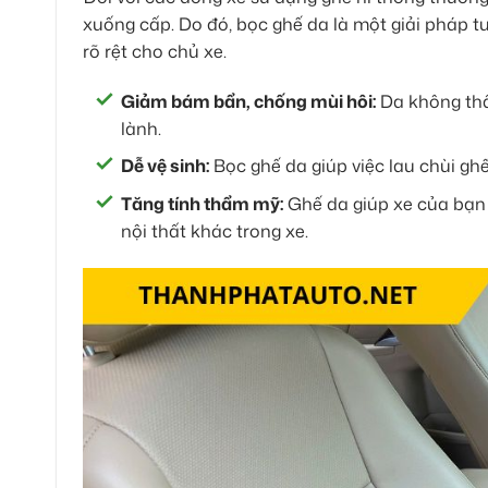
xuống cấp. Do đó, bọc ghế da là một giải pháp tu
rõ rệt cho chủ xe.
Giảm bám bẩn, chống mùi hôi:
Da không thấ
lành.
Dễ vệ sinh:
Bọc ghế da giúp việc lau chùi gh
Tăng tính thẩm mỹ:
Ghế da giúp xe của bạn t
nội thất khác trong xe.