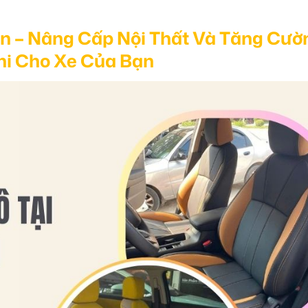
ôn – Nâng Cấp Nội Thất Và Tăng Cườ
hi Cho Xe Của Bạn