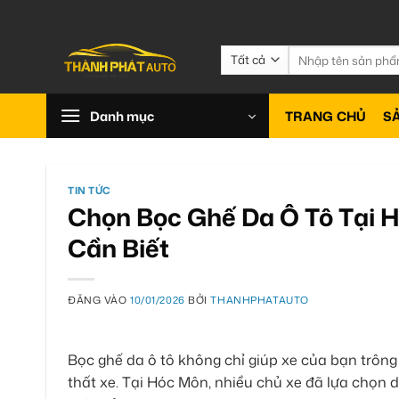
Bỏ
qua
nội
Tìm
kiếm:
dung
Danh mục
TRANG CHỦ
S
TIN TỨC
Chọn Bọc Ghế Da Ô Tô Tại H
Cần Biết
ĐĂNG VÀO
10/01/2026
BỞI
THANHPHATAUTO
Bọc ghế da ô tô không chỉ giúp xe của bạn trôn
thất xe. Tại Hóc Môn, nhiều chủ xe đã lựa chọn d