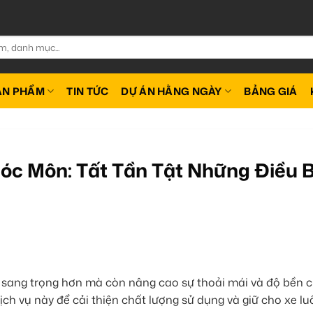
ẢN PHẨM
TIN TỨC
DỰ ÁN HẰNG NGÀY
BẢNG GIÁ
óc Môn: Tất Tần Tật Những Điều 
g sang trọng hơn mà còn nâng cao sự thoải mái và độ bền c
ịch vụ này để cải thiện chất lượng sử dụng và giữ cho xe lu