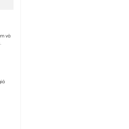
ểm và
.
giá