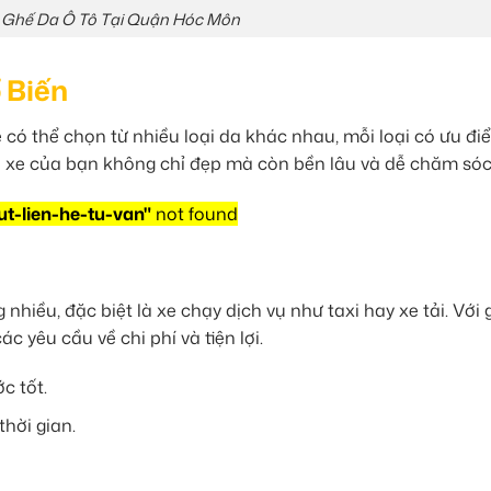
 Ghế Da Ô Tô Tại Quận Hóc Môn
 Biến
 có thể chọn từ nhiều loại da khác nhau, mỗi loại có ưu đi
úp xe của bạn không chỉ đẹp mà còn bền lâu và dễ chăm sóc
ut-lien-he-tu-van"
not found
nhiều, đặc biệt là xe chạy dịch vụ như taxi hay xe tải. Với 
ác yêu cầu về chi phí và tiện lợi.
c tốt.
hời gian.