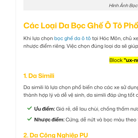
Hình Ảnh Bọc
Các Loại Da Bọc Ghế Ô Tô Phổ
Khi lựa chọn
bọc ghế da ô tô
tại Hóc Môn, chủ xe
nhược điểm riêng. Việc chọn đúng loại da sẽ gi
Block
"ux-n
1. Da Simili
Da simili là lựa chọn phổ biến cho các xe sử dụng 
thành hợp lý và dễ vệ sinh, da simili đáp ứng tốt c
Ưu điểm:
Giá rẻ, dễ lau chùi, chống thấm nướ
Nhược điểm:
Cứng, dễ nứt và bạc màu theo t
2. Da Công Nghiệp PU