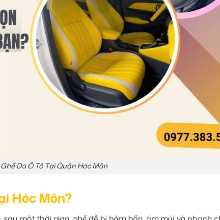
 Ghế Da Ô Tô Tại Quận Hóc Môn
ại Hóc Môn?
g, sau một thời gian, ghế dễ bị bám bẩn, ám mùi và nhanh 