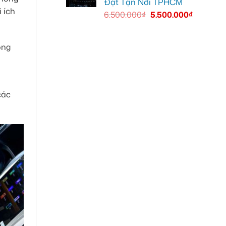
Đặt Tận Nơi TPHCM
 ích
6.500.000
₫
5.500.000
₫
ong
các