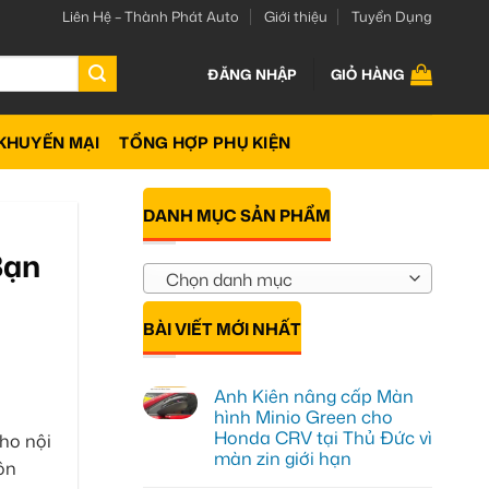
Liên Hệ – Thành Phát Auto
Giới thiệu
Tuyển Dụng
ĐĂNG NHẬP
GIỎ HÀNG
KHUYẾN MẠI
TỔNG HỢP PHỤ KIỆN
DANH MỤC SẢN PHẨM
Bạn
Chọn danh mục
BÀI VIẾT MỚI NHẤT
Anh Kiên nâng cấp Màn
hình Minio Green cho
Honda CRV tại Thủ Đức vì
ho nội
màn zin giới hạn
ôn
Không