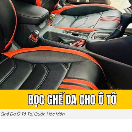
 Ghế Da Ô Tô Tại Quận Hóc Môn