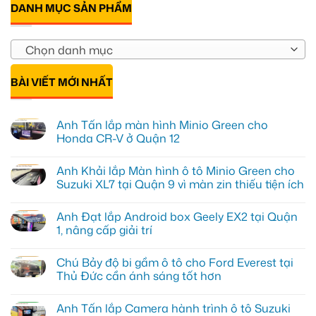
DANH MỤC SẢN PHẨM
Chọn danh mục
BÀI VIẾT MỚI NHẤT
Anh Tấn lắp màn hình Minio Green cho
Honda CR-V ở Quận 12
Không
có
Anh Khải lắp Màn hình ô tô Minio Green cho
bình
luận
Suzuki XL7 tại Quận 9 vì màn zin thiếu tiện ích
ở
Anh
Không
Tấn
có
Anh Đạt lắp Android box Geely EX2 tại Quận
lắp
bình
màn
luận
1, nâng cấp giải trí
hình
ở
Minio
Anh
Không
Green
Khải
có
Chú Bảy độ bi gầm ô tô cho Ford Everest tại
cho
lắp
bình
Honda
Màn
luận
Thủ Đức cần ánh sáng tốt hơn
CR-
hình
ở
V
ô
Anh
Không
ở
tô
Đạt
có
Anh Tấn lắp Camera hành trình ô tô Suzuki
Quận
Minio
lắp
bình