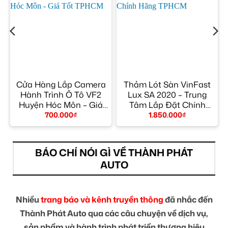
Cửa Hàng Lắp Camera
Thảm Lót Sàn VinFast
Hành Trình Ô Tô VF2
Lux SA 2020 – Trung
y
Huyện Hóc Môn – Giá
Tâm Lắp Đặt Chính
Tốt TPHCM
Hãng TPHCM
700.000
₫
1.850.000
₫
BÁO CHÍ NÓI GÌ VỀ THÀNH PHÁT
AUTO
Nhiều
trang báo và kênh truyền thông
đã nhắc đến
Thành Phát Auto qua các câu chuyện về dịch vụ,
sản phẩm và hành trình phát triển thương hiệu