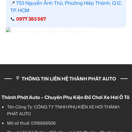
📍
753 Nguyễn Ảnh Thủ, Phường Hiệp Thành, Q.12,
TP. HCM
📞
0977 383 567
THÔNG TIN LIÊN HỆ THÀNH PHÁT AUTO
Thành Phát Auto – Chuyên Phụ Kiện Đồ Chơi Xe Hơi Ô Tô
Tên Công Ty: CÔNG TY TNHH PHỤ KIỆN XE HƠI THÀNH
PHÁT AUTO
Mã số thuế: 0318866506