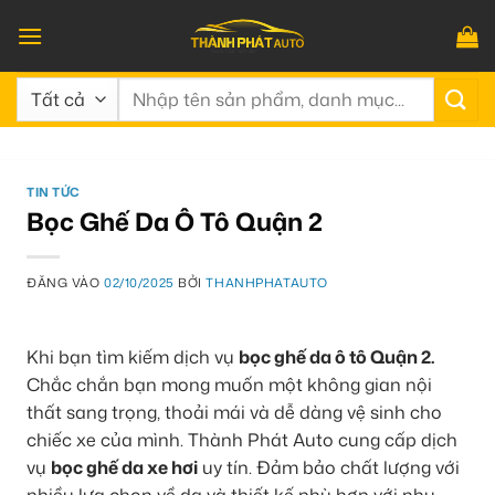
Bỏ
qua
nội
Tìm
dung
kiếm:
TIN TỨC
Bọc Ghế Da Ô Tô Quận 2
ĐĂNG VÀO
02/10/2025
BỞI
THANHPHATAUTO
Khi bạn tìm kiếm dịch vụ
bọc ghế da ô tô Quận 2.
Chắc chắn bạn mong muốn một không gian nội
thất sang trọng, thoải mái và dễ dàng vệ sinh cho
chiếc xe của mình. Thành Phát Auto cung cấp dịch
vụ
bọc ghế da xe hơi
uy tín. Đảm bảo chất lượng với
nhiều lựa chọn về da và thiết kế phù hợp với nhu