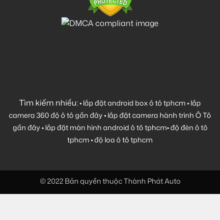
Tìm kiếm nhiều:
•
lắp đặt android box ô tô tphcm
•
lắp
camera 360 độ ô tô gần đây
•
lắp đặt camera hành trình Ô Tô
gần đây
•
lắp đặt màn hình android ô tô tphcm
•
độ đèn ô tô
tphcm
•
độ loa ô tô tphcm
© 2022 Bản quyền thuộc Thành Phát Auto