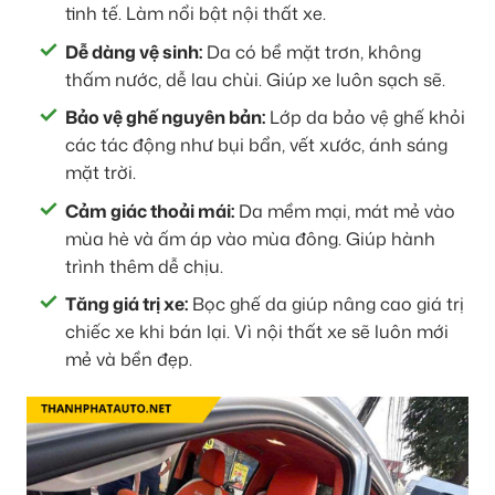
tinh tế. Làm nổi bật nội thất xe.
Dễ dàng vệ sinh:
Da có bề mặt trơn, không
thấm nước, dễ lau chùi. Giúp xe luôn sạch sẽ.
Bảo vệ ghế nguyên bản:
Lớp da bảo vệ ghế khỏi
các tác động như bụi bẩn, vết xước, ánh sáng
mặt trời.
Cảm giác thoải mái:
Da mềm mại, mát mẻ vào
mùa hè và ấm áp vào mùa đông. Giúp hành
trình thêm dễ chịu.
Tăng giá trị xe:
Bọc ghế da giúp nâng cao giá trị
chiếc xe khi bán lại. Vì nội thất xe sẽ luôn mới
mẻ và bền đẹp.