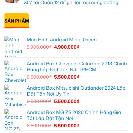
12
Green
Android
luận
XL7 tại Quận 12 để ghi lại mọi cung đường
cho
box
ở
Suzuki
Geely
Chú
Không
XL7
EX2
Bảy
có
tại
tại
độ
bình
Quận
Quận
bi
SẢN PHẨM
luận
9
1,
gầm
ở
vì
nâng
ô
Anh
màn
cấp
tô
Tấn
zin
giải
cho
lắp
Màn Hình Android Minio Green
thiếu
trí
Ford
Camera
tiện
Everest
hành
5.900.000
₫
4.900.000
₫
ích
tại
trình
Thủ
ô
Đức
tô
cần
Suzuki
ánh
XL7
Android Box Chevrolet Colorado 2018 Chính
sáng
tại
Hãng Lắp Đặt Tận Nơi TPHCM
tốt
Quận
hơn
12
6.500.000
₫
5.500.000
₫
để
ghi
lại
Android Box Mitsubishi Outlander 2024 Lắp
mọi
Đặt Tận Nơi Uy Tín
cung
đường
6.500.000
₫
5.500.000
₫
Android Box MG ZS 2026 Chính Hãng Giá
Tốt Lắp Đặt Tận Nơi
6.500.000
₫
5.500.000
₫