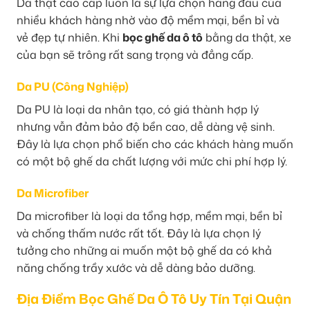
Da thật cao cấp luôn là sự lựa chọn hàng đầu của
nhiều khách hàng nhờ vào độ mềm mại, bền bỉ và
vẻ đẹp tự nhiên. Khi
bọc ghế da ô tô
bằng da thật, xe
của bạn sẽ trông rất sang trọng và đẳng cấp.
Da PU (Công Nghiệp)
Da PU là loại da nhân tạo, có giá thành hợp lý
nhưng vẫn đảm bảo độ bền cao, dễ dàng vệ sinh.
Đây là lựa chọn phổ biến cho các khách hàng muốn
có một bộ ghế da chất lượng với mức chi phí hợp lý.
Da Microfiber
Da microfiber là loại da tổng hợp, mềm mại, bền bỉ
và chống thấm nước rất tốt. Đây là lựa chọn lý
tưởng cho những ai muốn một bộ ghế da có khả
năng chống trầy xước và dễ dàng bảo dưỡng.
Địa Điểm Bọc Ghế Da Ô Tô Uy Tín Tại Quận