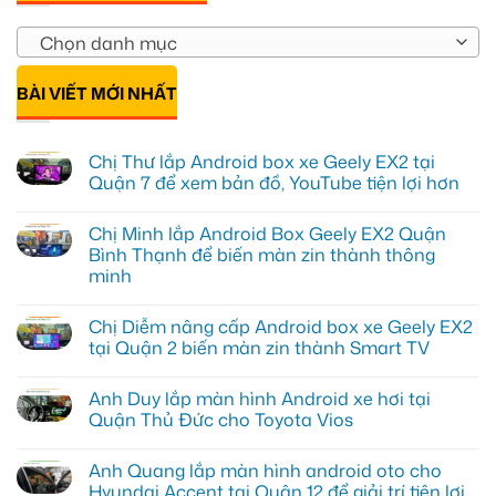
Chọn danh mục
BÀI VIẾT MỚI NHẤT
Chị Thư lắp Android box xe Geely EX2 tại
Quận 7 để xem bản đồ, YouTube tiện lợi hơn
Không
có
Chị Minh lắp Android Box Geely EX2 Quận
bình
luận
Bình Thạnh để biến màn zin thành thông
ở
minh
Chị
Thư
Không
lắp
có
Android
Chị Diễm nâng cấp Android box xe Geely EX2
bình
box
luận
tại Quận 2 biến màn zin thành Smart TV
xe
ở
Geely
Chị
Không
EX2
Minh
có
tại
Anh Duy lắp màn hình Android xe hơi tại
lắp
bình
Quận
Android
luận
Quận Thủ Đức cho Toyota Vios
7
Box
ở
để
Geely
Chị
Không
xem
EX2
Diễm
có
bản
Anh Quang lắp màn hình android oto cho
Quận
nâng
bình
đồ,
Bình
cấp
luận
Hyundai Accent tại Quận 12 để giải trí tiện lợi
YouTube