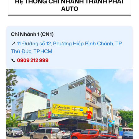
HỆ THỐNG CHI NHÁNH THÀNH PHÁT
AUTO
Chi Nhánh 1 (CN1)
📍
11 Đường số 12, Phường Hiệp Bình Chánh, TP.
Thủ Đức, TP.HCM
📞
0909 212 999