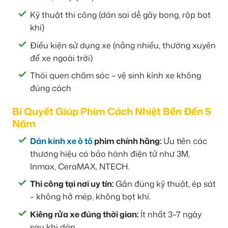
Kỹ thuật thi công (dán sai dễ gây bong, rộp bọt
khí)
Điều kiện sử dụng xe (nắng nhiều, thường xuyên
để xe ngoài trời)
Thói quen chăm sóc – vệ sinh kính xe không
đúng cách
Bí Quyết Giúp Phim Cách Nhiệt Bền Đến 5
Năm
Dán kính xe ô tô
phim chính hãng:
Ưu tiên các
thương hiệu có bảo hành điện tử như 3M,
Inmax, CeraMAX, NTECH.
Thi công tại nơi uy tín:
Gắn đúng kỹ thuật, ép sát
– không hở mép, không bọt khí.
Kiêng rửa xe đúng thời gian:
Ít nhất 3–7 ngày
sau khi dán.