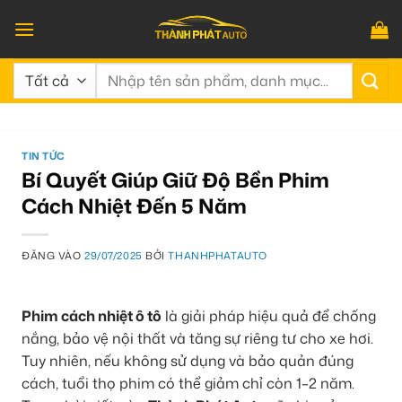
Bỏ
qua
nội
Tìm
dung
kiếm:
TIN TỨC
Bí Quyết Giúp Giữ Độ Bền Phim
Cách Nhiệt Đến 5 Năm
ĐĂNG VÀO
29/07/2025
BỞI
THANHPHATAUTO
Phim cách nhiệt ô tô
là giải pháp hiệu quả để chống
nắng, bảo vệ nội thất và tăng sự riêng tư cho xe hơi.
Tuy nhiên, nếu không sử dụng và bảo quản đúng
cách, tuổi thọ phim có thể giảm chỉ còn 1–2 năm.