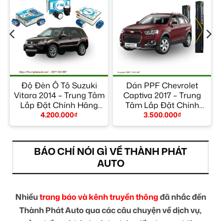
Độ Đèn Ô Tô Suzuki
Dán PPF Chevrolet
a
Vitara 2014 – Trung Tâm
Captiva 2017 – Trung
Lắp Đặt Chính Hãng
Tâm Lắp Đặt Chính
TPHCM
Hãng Giá Tốt TPHCM
4.200.000
₫
3.500.000
₫
BÁO CHÍ NÓI GÌ VỀ THÀNH PHÁT
AUTO
Nhiều
trang báo và kênh truyền thông
đã nhắc đến
Thành Phát Auto qua các câu chuyện về dịch vụ,