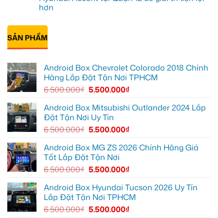
Thạnh
Android
ở
tiện
hơn
để
box
Anh
lợi
biến
xe
Duy
hơn
Không
màn
Geely
lắp
có
zin
EX2
màn
bình
thành
tại
hình
SẢN PHẨM
luận
thông
Quận
Android
ở
minh
2
xe
Anh
biến
hơi
Quang
màn
tại
lắp
zin
Quận
Android Box Chevrolet Colorado 2018 Chính
màn
thành
Thủ
hình
Hãng Lắp Đặt Tận Nơi TPHCM
Smart
Đức
android
TV
cho
oto
6.500.000
₫
5.500.000
₫
Toyota
cho
Vios
Hyundai
Accent
Android Box Mitsubishi Outlander 2024 Lắp
tại
Đặt Tận Nơi Uy Tín
Quận
12
6.500.000
₫
5.500.000
₫
để
giải
trí
Android Box MG ZS 2026 Chính Hãng Giá
tiện
Tốt Lắp Đặt Tận Nơi
lợi
hơn
6.500.000
₫
5.500.000
₫
Android Box Hyundai Tucson 2026 Uy Tín
Lắp Đặt Tận Nơi TPHCM
6.500.000
₫
5.500.000
₫