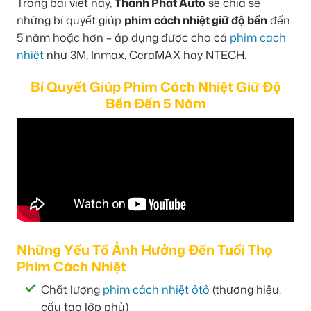
Trong bài viết này,
Thành Phát Auto
sẽ chia sẻ
những bí quyết giúp
phim cách nhiệt giữ độ bền
đến
5 năm hoặc hơn – áp dụng được cho cả
phim cach
nhiệt
như 3M, Inmax, CeraMAX hay NTECH.
Bí Quyết Giúp Phim Cách Nhiệt Giữ Độ
Bền Đến 5 Năm
Những Yếu Tố Ảnh Hưởng Đến Tuổi Thọ
Phim Cách Nhiệt
Chất lượng
phim cách nhiệt ôtô
(thương hiệu,
cấu tạo lớp phủ)