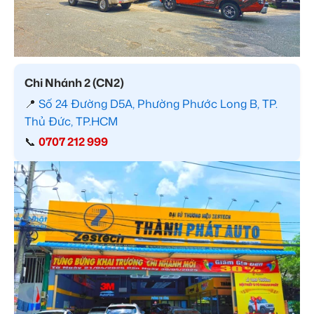
Chi Nhánh 2 (CN2)
📍
Số 24 Đường D5A, Phường Phước Long B, TP.
Thủ Đức, TP.HCM
📞
0707 212 999