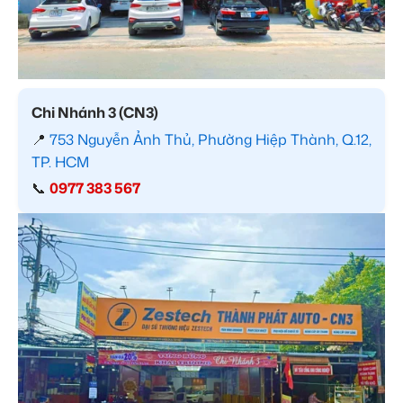
Chi Nhánh 3 (CN3)
📍
753 Nguyễn Ảnh Thủ, Phường Hiệp Thành, Q.12,
TP. HCM
📞
0977 383 567