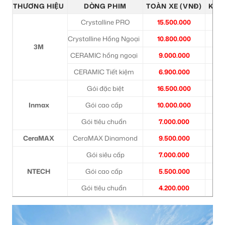
THƯƠNG HIỆU
DÒNG PHIM
TOÀN XE (VNĐ)
KÍNH
Crystalline PRO
15.500.000
6
Crystalline Hồng Ngoại
10.800.000
6
3M
CERAMIC hồng ngoại
9.000.000
3
CERAMIC Tiết kiệm
6.900.000
2
Gói đặc biệt
16.500.000
6
Inmax
Gói cao cấp
10.000.000
3
Gói tiêu chuẩn
7.000.000
2
CeraMAX
CeraMAX Dinamond
9.500.000
3
Gói siêu cấp
7.000.000
2
NTECH
Gói cao cấp
5.500.000
2
Gói tiêu chuẩn
4.200.000
1