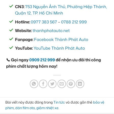
CN3:
753 Nguyễn Ảnh Thủ, Phường Hiệp Thành,
Quận 12, TP. Hồ Chí Minh
Hotline:
0977 383 567
–
0788 212 999
Website:
thanhphatauto.net
Fanpage:
Facebook Thành Phát Auto
YouTube:
YouTube Thành Phát Auto
📞 Gọi ngay
0909 212 999
để nhận ưu đãi thi công
phim chất lượng hôm nay!
Bài viết này được đăng trong
Tin tức
và được gắn thẻ
bảo vệ
phim
,
dán film oto
,
giảm nhiệt xe
.