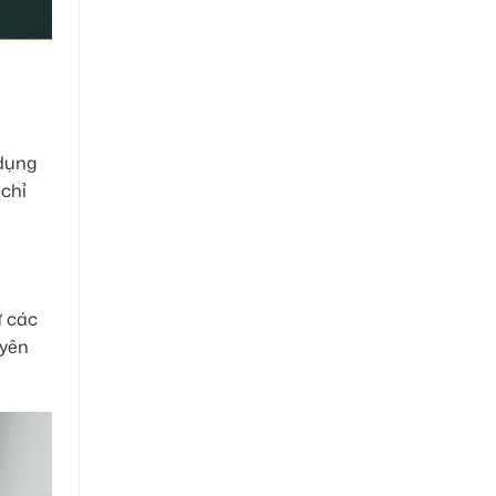
 dụng
 chỉ
ừ các
uyên