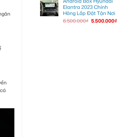
Android Box Hyundai
Elantra 2023 Chính
Hãng Lắp Đặt Tận Nơi
 ngăn
6.500.000
₫
5.500.000
₫
ể
yền
 cá