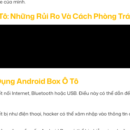
xe của mình.
 Tô: Những Rủi Ro Và Cách Phòng Tr
 Dụng Android Box Ô Tô
t nối Internet, Bluetooth hoặc USB. Điều này có thể dẫn đ
t bị như điện thoại, hacker có thể xâm nhập vào thông tin 