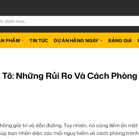
ẢN PHẨM
TIN TỨC
DỰ ÁN HẰNG NGÀY
BẢNG GIÁ
 Tô: Những Rủi Ro Và Cách Phòng
hống giải trí và dẫn đường. Tuy nhiên, nó cũng tiềm ẩn một 
 giúp bạn nhận diện các mối nguy hiểm và cách phòng tránh