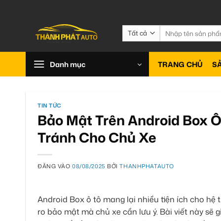
Bỏ
qua
nội
Tìm
kiếm:
dung
Danh mục
TRANG CHỦ
S
TIN TỨC
Bảo Mật Trên Android Box Ô
Tránh Cho Chủ Xe
ĐĂNG VÀO
08/08/2025
BỞI
THANHPHATAUTO
Android Box ô tô mang lại nhiều tiện ích cho hệ t
ro bảo mật mà chủ xe cần lưu ý. Bài viết này sẽ