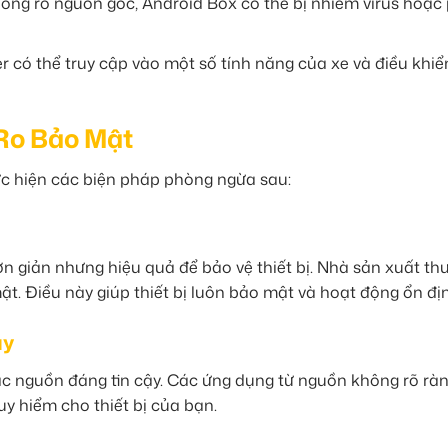
ông rõ nguồn gốc, Android Box có thể bị nhiễm virus hoặc
r có thể truy cập vào một số tính năng của xe và điều khiể
 Ro Bảo Mật
ực hiện các biện pháp phòng ngừa sau:
 giản nhưng hiệu quả để bảo vệ thiết bị. Nhà sản xuất th
ật. Điều này giúp thiết bị luôn bảo mật và hoạt động ổn đị
ậy
ác nguồn đáng tin cậy. Các ứng dụng từ nguồn không rõ rà
y hiểm cho thiết bị của bạn.