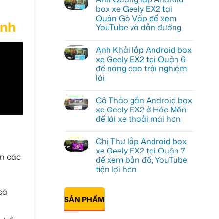
luận
box xe Geely EX2 tại
ở
Quận Gò Vấp để xem
Anh
ánh
Kiên
YouTube và dẫn đường
lắp
Android
Không
Box
có
Anh Khải lắp Android box
cho
bình
Geely
luận
xe Geely EX2 tại Quận 6
ở
EX2
để nâng cao trải nghiệm
Anh
tại
Quang
Quận
lái
lắp
10
Android
Không
để
box
có
xem
Cô Thảo gắn Android box
xe
bình
Youtube
Geely
luận
xe Geely EX2 ở Hóc Môn
ở
EX2
để lái xe thoải mái hơn
Anh
tại
Khải
Quận
Không
lắp
Gò
có
Android
Vấp
Chị Thư lắp Android box
bình
box
để
luận
xe Geely EX2 tại Quận 7
xe
xem
ở
ến các
Geely
YouTube
để xem bản đồ, YouTube
Cô
EX2
và
Thảo
tiện lợi hơn
tại
dẫn
gắn
Quận
đường
Android
Không
6
box
có
để
cá
xe
bình
nâng
SẢN PHẨM
Geely
luận
cao
ở
EX2
trải
Chị
ở
nghiệm
Thư
Hóc