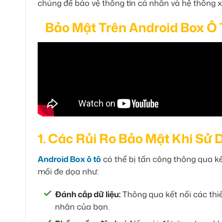
chúng để bảo vệ thông tin cá nhân và hệ thống 
Bảo Mật Trên Android Box Ô
1. Các Rủi Ro Bảo Mật Khi Sử
Android Box ô tô
có thể bị tấn công thông qua kế
mối đe dọa như:
Đánh cắp dữ liệu:
Thông qua kết nối các thiế
nhân của bạn.