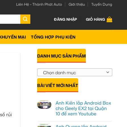
Liên Hệ – Thành Phát Auto
Giới thiệu
Tuyển Dụng
ĐĂNG NHẬP
GIỎ HÀNG
KHUYẾN MẠI
TỔNG HỢP PHỤ KIỆN
DANH MỤC SẢN PHẨM
Chọn danh mục
BÀI VIẾT MỚI NHẤT
Anh Kiên lắp Android Box
cho Geely EX2 tại Quận
10 để xem Youtube
số rủi
Không
có
Anh Quang lắp Android
bình