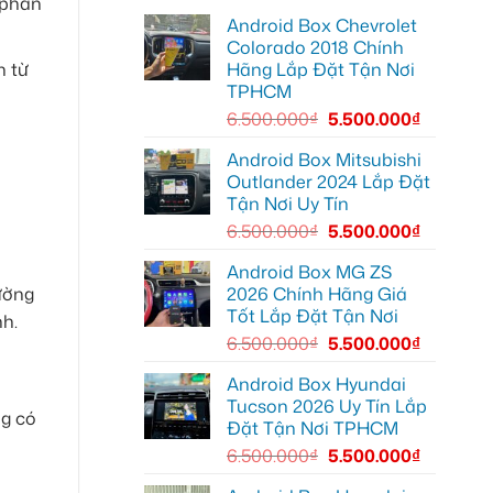
 phần
lái
lắp
Môn
Android Box Chevrolet
Android
để
box
lái
Colorado 2018 Chính
xe
xe
Hãng Lắp Đặt Tận Nơi
n từ
Geely
thoải
EX2
mái
TPHCM
tại
hơn
Quận
6.500.000
₫
5.500.000
₫
7
để
xem
Android Box Mitsubishi
bản
Outlander 2024 Lắp Đặt
đồ,
YouTube
Tận Nơi Uy Tín
tiện
lợi
6.500.000
₫
5.500.000
₫
hơn
Android Box MG ZS
2026 Chính Hãng Giá
ường
Tốt Lắp Đặt Tận Nơi
nh.
6.500.000
₫
5.500.000
₫
Android Box Hyundai
Tucson 2026 Uy Tín Lắp
ng có
Đặt Tận Nơi TPHCM
6.500.000
₫
5.500.000
₫