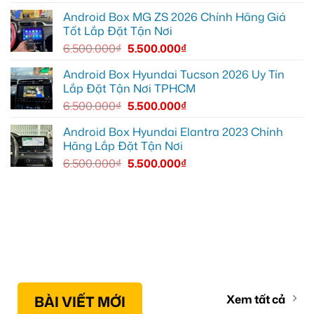
YouTube
và
Android Box MG ZS 2026 Chính Hãng Giá
dẫn
Tốt Lắp Đặt Tận Nơi
đường
6.500.000
₫
5.500.000
₫
Android Box Hyundai Tucson 2026 Uy Tín
Lắp Đặt Tận Nơi TPHCM
6.500.000
₫
5.500.000
₫
Android Box Hyundai Elantra 2023 Chính
Hãng Lắp Đặt Tận Nơi
6.500.000
₫
5.500.000
₫
BÀI VIẾT MỚI
Xem tất cả