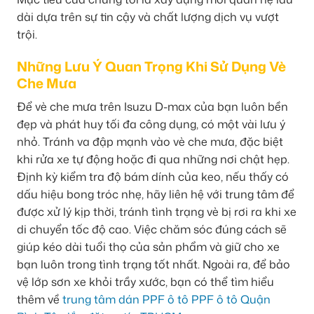
dài dựa trên sự tin cậy và chất lượng dịch vụ vượt
trội.
Những Lưu Ý Quan Trọng Khi Sử Dụng Vè
Che Mưa
Để vè che mưa trên Isuzu D-max của bạn luôn bền
đẹp và phát huy tối đa công dụng, có một vài lưu ý
nhỏ. Tránh va đập mạnh vào vè che mưa, đặc biệt
khi rửa xe tự động hoặc đi qua những nơi chật hẹp.
Định kỳ kiểm tra độ bám dính của keo, nếu thấy có
dấu hiệu bong tróc nhẹ, hãy liên hệ với trung tâm để
được xử lý kịp thời, tránh tình trạng vè bị rơi ra khi xe
di chuyển tốc độ cao. Việc chăm sóc đúng cách sẽ
giúp kéo dài tuổi thọ của sản phẩm và giữ cho xe
bạn luôn trong tình trạng tốt nhất. Ngoài ra, để bảo
vệ lớp sơn xe khỏi trầy xước, bạn có thể tìm hiểu
thêm về
trung tâm dán PPF ô tô PPF ô tô Quận