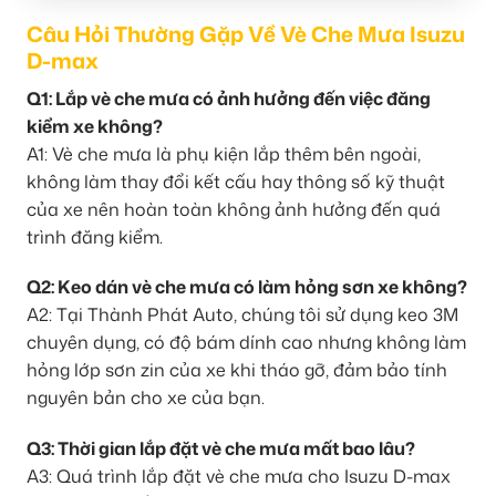
Câu Hỏi Thường Gặp Về Vè Che Mưa Isuzu
D-max
Q1: Lắp vè che mưa có ảnh hưởng đến việc đăng
kiểm xe không?
A1: Vè che mưa là phụ kiện lắp thêm bên ngoài,
không làm thay đổi kết cấu hay thông số kỹ thuật
của xe nên hoàn toàn không ảnh hưởng đến quá
trình đăng kiểm.
Q2: Keo dán vè che mưa có làm hỏng sơn xe không?
A2: Tại Thành Phát Auto, chúng tôi sử dụng keo 3M
chuyên dụng, có độ bám dính cao nhưng không làm
hỏng lớp sơn zin của xe khi tháo gỡ, đảm bảo tính
nguyên bản cho xe của bạn.
Q3: Thời gian lắp đặt vè che mưa mất bao lâu?
A3: Quá trình lắp đặt vè che mưa cho Isuzu D-max