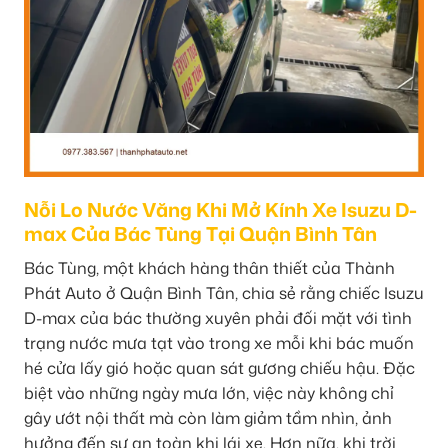
Nỗi Lo Nước Văng Khi Mở Kính Xe Isuzu D-
max Của Bác Tùng Tại Quận Bình Tân
Bác Tùng, một khách hàng thân thiết của Thành
Phát Auto ở Quận Bình Tân, chia sẻ rằng chiếc Isuzu
D-max của bác thường xuyên phải đối mặt với tình
trạng nước mưa tạt vào trong xe mỗi khi bác muốn
hé cửa lấy gió hoặc quan sát gương chiếu hậu. Đặc
biệt vào những ngày mưa lớn, việc này không chỉ
gây ướt nội thất mà còn làm giảm tầm nhìn, ảnh
hưởng đến sự an toàn khi lái xe. Hơn nữa, khi trời