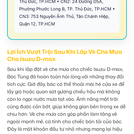
Thủ Đức, TP.HCM • CN2: 24 Đường D5A,
Phường Phước Long B, TP. Thủ Đức, TP.HCM •
CN3: 753 Nguyễn Ảnh Thủ, Tân Chánh Hiệp,
Quận 12, TP.HCM
Lợi Ích Vượt Trội Sau Khi Lắp Vè Che Mưa
Cho Isuzu D-max
Sau khi lắp đặt vè che mưa cho chiếc Isuzu D-max,
Bác Tùng đã hoàn toàn hài lòng với những thay đổi
tích cực. Giờ đây, bác có thể thoải mái hé cửa xe để
lấy gió hoặc quan sát gương chiếu hậu mà không
còn lo ngại nước mưa tạt vào. Ánh nắng mặt trời
cũng được cản bớt, giúp không gian bên trong xe dễ
chịu hơn. Vè che mưa còn góp phần làm tăng vẻ
ngoài mạnh mẽ, cá tính cho chiếc bán tải của bác.
Đây là một khoản đầu tư nhỏ nhưng mang lại hiệu