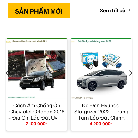
SẢN PHẨM MỚI
Xem tất cả
Cách Âm Chống Ồn
Độ Đèn Hyundai
Chevrolet Orlando 2018
Stargazer 2022 – Trung
– Địa Chỉ Lắp Đặt Uy Tín
Tâm Lắp Đặt Chính
TPHCM
Hãng Giá Tốt TPHCM
2.100.000
₫
4.200.000
₫