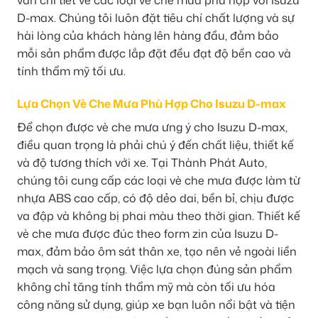
D-max. Chúng tôi luôn đặt tiêu chí chất lượng và sự
hài lòng của khách hàng lên hàng đầu, đảm bảo
mỗi sản phẩm được lắp đặt đều đạt độ bền cao và
tính thẩm mỹ tối ưu.
Lựa Chọn Vè Che Mưa Phù Hợp Cho Isuzu D-max
Để chọn được vè che mưa ưng ý cho Isuzu D-max,
điều quan trọng là phải chú ý đến chất liệu, thiết kế
và độ tương thích với xe. Tại Thành Phát Auto,
chúng tôi cung cấp các loại vè che mưa được làm từ
nhựa ABS cao cấp, có độ dẻo dai, bền bỉ, chịu được
va đập và không bị phai màu theo thời gian. Thiết kế
vè che mưa được đúc theo form zin của Isuzu D-
max, đảm bảo ôm sát thân xe, tạo nên vẻ ngoài liền
mạch và sang trọng. Việc lựa chọn đúng sản phẩm
không chỉ tăng tính thẩm mỹ mà còn tối ưu hóa
công năng sử dụng, giúp xe bạn luôn nổi bật và tiện