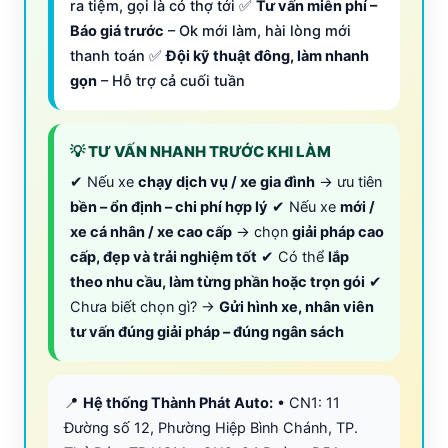
ra tiệm, gọi là có thợ tới ✅
Tư vấn miễn phí –
Báo giá trước
– Ok mới làm, hài lòng mới
thanh toán ✅
Đội kỹ thuật đông, làm nhanh
gọn
– Hỗ trợ cả cuối tuần
💡 TƯ VẤN NHANH TRƯỚC KHI LÀM
✔ Nếu xe
chạy dịch vụ / xe gia đình
→ ưu tiên
bền – ổn định – chi phí hợp lý
✔ Nếu xe
mới /
xe cá nhân / xe cao cấp
→ chọn
giải pháp cao
cấp, đẹp và trải nghiệm tốt
✔ Có thể
lắp
theo nhu cầu, làm từng phần hoặc trọn gói
✔
Chưa biết chọn gì? →
Gửi hình xe, nhân viên
tư vấn đúng giải pháp – đúng ngân sách
📍
Hệ thống Thành Phát Auto:
• CN1: 11
Đường số 12, Phường Hiệp Bình Chánh, TP.