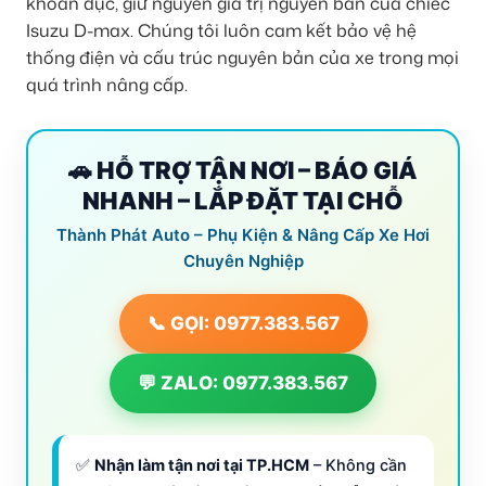
khoan đục, giữ nguyên giá trị nguyên bản của chiếc
Isuzu D-max. Chúng tôi luôn cam kết bảo vệ hệ
thống điện và cấu trúc nguyên bản của xe trong mọi
quá trình nâng cấp.
🚗 HỖ TRỢ TẬN NƠI – BÁO GIÁ
NHANH – LẮP ĐẶT TẠI CHỖ
Thành Phát Auto – Phụ Kiện & Nâng Cấp Xe Hơi
Chuyên Nghiệp
📞 GỌI: 0977.383.567
💬 ZALO: 0977.383.567
✅
Nhận làm tận nơi tại TP.HCM
– Không cần