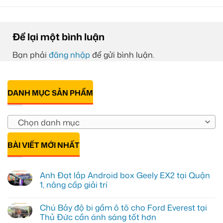
Để lại một bình luận
Bạn phải
đăng nhập
để gửi bình luận.
DANH MỤC SẢN PHẨM
Chọn danh mục
BÀI VIẾT MỚI NHẤT
Anh Đạt lắp Android box Geely EX2 tại Quận
1, nâng cấp giải trí
Không
có
Chú Bảy độ bi gầm ô tô cho Ford Everest tại
bình
luận
Thủ Đức cần ánh sáng tốt hơn
ở