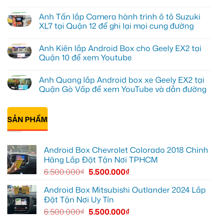
Anh
Không
Đạt
có
Anh Tấn lắp Camera hành trình ô tô Suzuki
lắp
bình
Android
luận
XL7 tại Quận 12 để ghi lại mọi cung đường
box
ở
Geely
Chú
Không
EX2
Bảy
có
Anh Kiên lắp Android Box cho Geely EX2 tại
tại
độ
bình
Quận
bi
luận
Quận 10 để xem Youtube
1,
gầm
ở
nâng
ô
Anh
Không
cấp
tô
Tấn
có
Anh Quang lắp Android box xe Geely EX2 tại
giải
cho
lắp
bình
trí
Ford
Camera
luận
Quận Gò Vấp để xem YouTube và dẫn đường
Everest
hành
ở
tại
trình
Anh
Không
Thủ
ô
Kiên
có
Đức
tô
lắp
bình
cần
Suzuki
Android
SẢN PHẨM
luận
ánh
XL7
Box
ở
sáng
tại
cho
Anh
tốt
Quận
Geely
Quang
hơn
12
EX2
lắp
Android Box Chevrolet Colorado 2018 Chính
để
tại
Android
ghi
Quận
box
Hãng Lắp Đặt Tận Nơi TPHCM
lại
10
xe
mọi
để
Geely
6.500.000
₫
5.500.000
₫
cung
xem
EX2
đường
Youtube
tại
Quận
Android Box Mitsubishi Outlander 2024 Lắp
Gò
Đặt Tận Nơi Uy Tín
Vấp
để
6.500.000
₫
5.500.000
₫
xem