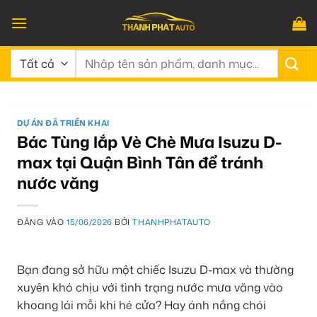
Bỏ
qua
nội
Tìm
dung
kiếm:
DỰ ÁN ĐÃ TRIỂN KHAI
Bác Tùng lắp Vè Chè Mưa Isuzu D-
max tại Quận Bình Tân để tránh
nước văng
ĐĂNG VÀO
15/06/2026
BỞI
THANHPHATAUTO
Bạn đang sở hữu một chiếc Isuzu D-max và thường
xuyên khó chịu với tình trạng nước mưa văng vào
khoang lái mỗi khi hé cửa? Hay ánh nắng chói