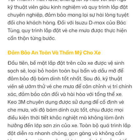
kỹ thuật viên giàu kinh nghiệm và quy trình lắp đặt
chuyên nghiệp, đảm bảo mang lại sự hài lòng tuyệt
đối cho khách hàng. Đối với Isuzu D-max của Bác
Tùng, quy trình lắp đặt vè che mưa được thực hiện
cẩn thận từng bước.
Đảm Bảo An Toàn Và Thẩm Mỹ Cho Xe
Đầu tiên, bề mặt lắp đặt trên cửa xe được vệ sinh
sạch sẽ, loại bỏ hoàn toàn bụi bẩn và dầu mỡ để
đảm bảo độ bám dính tốt nhất. Sau đó, kỹ thuật
viên sẽ ướm thử vè che mưa để căn chỉnh vị trí chính
xác, đảm bảo cân đối và hài hòa với tổng thể xe.
Keo 3M chuyên dụng được sử dụng để cố định vè
che mưa, với độ bám dính cực tốt, chịu được mọi
điều kiện thời tiết khắc nghiệt mà không làm ảnh
hưởng đến lớp sơn zin của xe. Toàn bộ quá trình lắp
đặt diễn ra nhanh chóng, gọn gàng và không cần