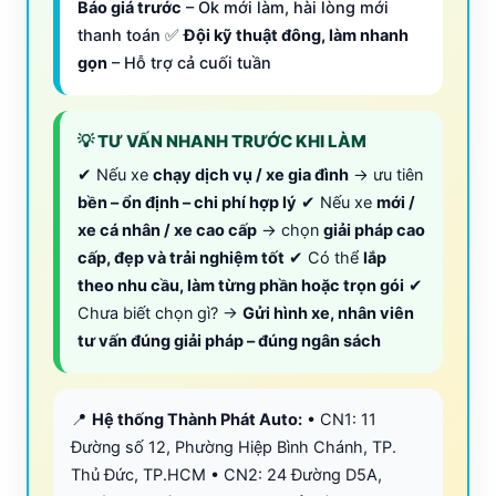
Báo giá trước
– Ok mới làm, hài lòng mới
thanh toán ✅
Đội kỹ thuật đông, làm nhanh
gọn
– Hỗ trợ cả cuối tuần
💡 TƯ VẤN NHANH TRƯỚC KHI LÀM
✔ Nếu xe
chạy dịch vụ / xe gia đình
→ ưu tiên
bền – ổn định – chi phí hợp lý
✔ Nếu xe
mới /
xe cá nhân / xe cao cấp
→ chọn
giải pháp cao
cấp, đẹp và trải nghiệm tốt
✔ Có thể
lắp
theo nhu cầu, làm từng phần hoặc trọn gói
✔
Chưa biết chọn gì? →
Gửi hình xe, nhân viên
tư vấn đúng giải pháp – đúng ngân sách
📍
Hệ thống Thành Phát Auto:
• CN1: 11
Đường số 12, Phường Hiệp Bình Chánh, TP.
Thủ Đức, TP.HCM • CN2: 24 Đường D5A,