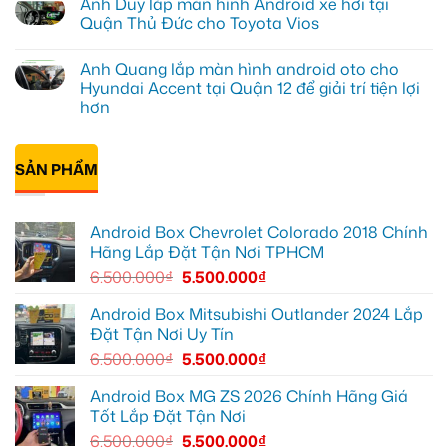
Anh Duy lắp màn hình Android xe hơi tại
lắp
bình
Quận
Android
luận
Quận Thủ Đức cho Toyota Vios
7
Box
ở
để
Geely
Chị
Không
xem
EX2
Diễm
có
bản
Anh Quang lắp màn hình android oto cho
Quận
nâng
bình
đồ,
Bình
cấp
luận
Hyundai Accent tại Quận 12 để giải trí tiện lợi
YouTube
Thạnh
Android
ở
tiện
hơn
để
box
Anh
lợi
biến
xe
Duy
hơn
Không
màn
Geely
lắp
có
zin
EX2
màn
bình
thành
tại
hình
SẢN PHẨM
luận
thông
Quận
Android
ở
minh
2
xe
Anh
biến
hơi
Quang
màn
tại
lắp
zin
Quận
Android Box Chevrolet Colorado 2018 Chính
màn
thành
Thủ
hình
Hãng Lắp Đặt Tận Nơi TPHCM
Smart
Đức
android
TV
cho
oto
6.500.000
₫
5.500.000
₫
Toyota
cho
Vios
Hyundai
Accent
Android Box Mitsubishi Outlander 2024 Lắp
tại
Đặt Tận Nơi Uy Tín
Quận
12
6.500.000
₫
5.500.000
₫
để
giải
trí
Android Box MG ZS 2026 Chính Hãng Giá
tiện
Tốt Lắp Đặt Tận Nơi
lợi
hơn
6.500.000
₫
5.500.000
₫