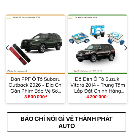
r
Dán PPF Ô Tô Subaru
Độ Đèn Ô Tô Suzuki
m
Outback 2026 – Địa Chỉ
Vitara 2014 – Trung Tâm
Gắn Phim Bảo Vệ Sơn
Lắp Đặt Chính Hãng
Uy Tín TPHCM
TPHCM
3.500.000
₫
4.200.000
₫
BÁO CHÍ NÓI GÌ VỀ THÀNH PHÁT
AUTO