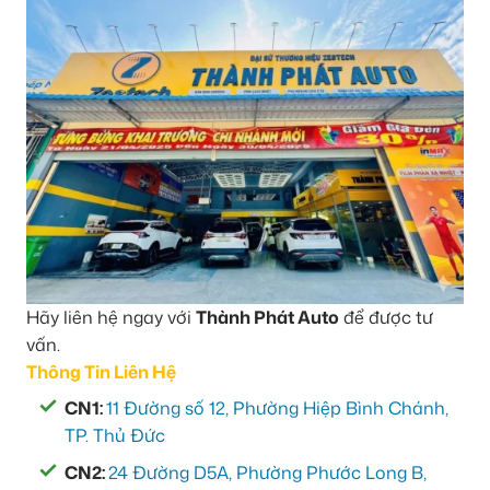
Hãy liên hệ ngay với
Thành Phát Auto
để được tư
vấn.
Thông Tin Liên Hệ
CN1:
11 Đường số 12, Phường Hiệp Bình Chánh,
TP. Thủ Đức
CN2:
24 Đường D5A, Phường Phước Long B,