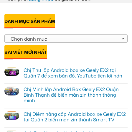
DANH MỤC SẢN PHẨM
Chọn danh mục
BÀI VIẾT MỚI NHẤT
Chị Thư lắp Android box xe Geely EX2 tại
Quận 7 để xem bản đồ, YouTube tiện lợi hơn
Không
có
Chị Minh lắp Android Box Geely EX2 Quận
bình
luận
Bình Thạnh để biến màn zin thành thông
ở
minh
Chị
Thư
Không
lắp
có
Android
Chị Diễm nâng cấp Android box xe Geely EX2
bình
box
luận
tại Quận 2 biến màn zin thành Smart TV
xe
ở
Geely
Chị
Không
EX2
Minh
có
tại