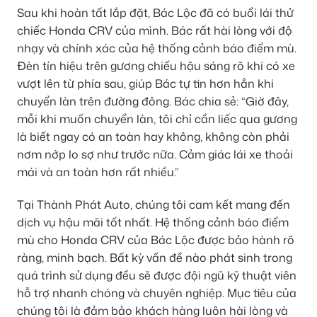
Sau khi hoàn tất lắp đặt, Bác Lộc đã có buổi lái thử
chiếc Honda CRV của mình. Bác rất hài lòng với độ
nhạy và chính xác của hệ thống cảnh báo điểm mù.
Đèn tín hiệu trên gương chiếu hậu sáng rõ khi có xe
vượt lên từ phía sau, giúp Bác tự tin hơn hẳn khi
chuyển làn trên đường đông. Bác chia sẻ: “Giờ đây,
mỗi khi muốn chuyển làn, tôi chỉ cần liếc qua gương
là biết ngay có an toàn hay không, không còn phải
nơm nớp lo sợ như trước nữa. Cảm giác lái xe thoải
mái và an toàn hơn rất nhiều.”
Tại Thành Phát Auto, chúng tôi cam kết mang đến
dịch vụ hậu mãi tốt nhất. Hệ thống cảnh báo điểm
mù cho Honda CRV của Bác Lộc được bảo hành rõ
ràng, minh bạch. Bất kỳ vấn đề nào phát sinh trong
quá trình sử dụng đều sẽ được đội ngũ kỹ thuật viên
hỗ trợ nhanh chóng và chuyên nghiệp. Mục tiêu của
chúng tôi là đảm bảo khách hàng luôn hài lòng và