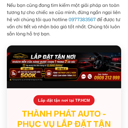
Nếu bạn cũng đang tìm kiếm một giải pháp an toàn
tương tự cho chiếc xe của mình, đừng ngần ngại liên
hệ với chúng tôi qua hotline
0977383567
để được tư
vấn chi tiết và nhận báo giá tốt nhất. Chúng tôi luôn
sẵn lòng hỗ trợ bạn.
Lắp đặt tận nơi tại TP.HCM
THÀNH PHÁT AUTO -
PHỤC VỤ LẮP ĐẶT TẬN