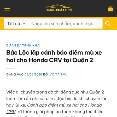
Bỏ
qua
nội
Tìm
dung
kiếm:
DỰ ÁN ĐÃ TRIỂN KHAI
Bác Lộc lắp cảnh báo điểm mù xe
hơi cho Honda CRV tại Quận 2
ĐĂNG VÀO
08/06/2026
BỞI
VÕ TẤN VŨ
Việc di chuyển trong đô thị đông đúc như Quận 2
luôn tiềm ẩn nhiều rủi ro, đặc biệt là khi chuyển làn
hay lùi xe.
Cảnh báo điểm mù xe hơi cho Honda
CRV
trở thành giải pháp an toàn không thể thiếu,