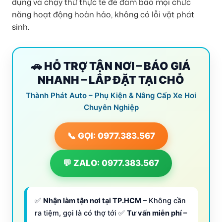
dụng và chạy thử thực tế để đảm bảo mọi chức
năng hoạt động hoàn hảo, không có lỗi vặt phát
sinh.
🚗 HỖ TRỢ TẬN NƠI – BÁO GIÁ
NHANH – LẮP ĐẶT TẠI CHỖ
Thành Phát Auto – Phụ Kiện & Nâng Cấp Xe Hơi
Chuyên Nghiệp
📞 GỌI: 0977.383.567
💬 ZALO: 0977.383.567
✅
Nhận làm tận nơi tại TP.HCM
– Không cần
ra tiệm, gọi là có thợ tới ✅
Tư vấn miễn phí –